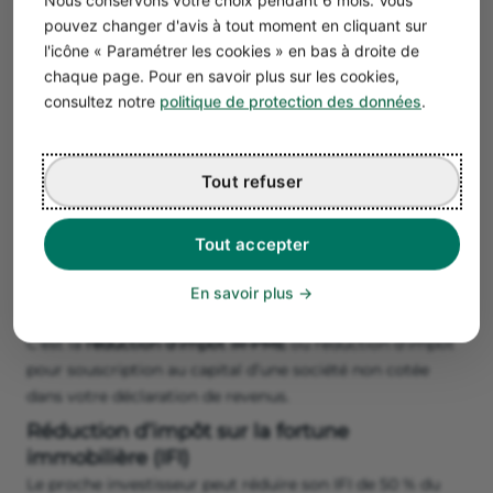
un investissement au capital social d’une entreprise
pouvez changer d'avis à tout moment en cliquant sur
non cotée ;
l'icône « Paramétrer les cookies » en bas à droite de
un investisseur personne physique, domicilié en
chaque page. Pour en savoir plus sur les cookies,
France ;
consultez notre
politique de protection des données
.
un engagement de conservation des parts de 5 ans ;
la PME emploie plus de 2 salariés un an après
l’investissement ;
Tout refuser
une création d’entreprise de moins de 7 ans ;
La société n’est pas une entreprise en difficulté.
Tout accepter
Le montant de la réduction d’impôt est de 25 % pour un
investissement avant le 31 décembre 2023. Il pourrait
En savoir plus
descendre ensuite à 18 %.
C’est la
réduction d’impôt IR-PME
ou réduction d’impôt
pour souscription au capital d’une société non cotée
dans votre déclaration de revenus.
Réduction d’impôt sur la fortune
immobilière (IFI)
Le proche investisseur peut réduire son IFI de 50 % du