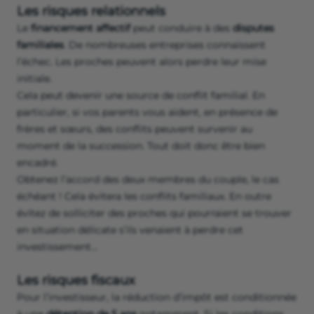
Les risques relationnels
Le
financement affectif
peut conduire à des
disputes
familiales
. De nombreuses entreprises connaissent
l’échec. Les proches peuvent alors perdre leur mise
initiale.
Cela peut devenir une source de conflit familial. En
particulier, si vos parents vous aident, en présence de
frères et sœurs, des conflits peuvent survenir au
moment de la succession. Tout doit donc être bien
encadré.
Obtenez l’accord des deux membres du couple, le cas
échéant ! Cela évitera les conflits familiaux. En outre
évitez de solliciter des proches qui pourraient se trouver
en situation délicate s’ils venaient à perdre cet
investissement…
Les risques fiscaux
Pour l’investisseur, la réduction d’impôt est conditionnée