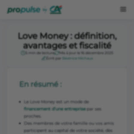
Love Money : définition,
avantages et fiscalité
5 min de lecture
Mis à jour le 16 décembre 2025
Écrit par
Béatrice Michaux
En résumé :
Le Love Money est un mode de
financement d’une entreprise
par ses
proches.
Des membres de votre famille ou vos amis
participent au capital de votre société, dès