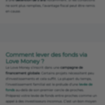
à une
détention de 5 ans
notamment. Si les conditions
ne sont plus remplies, l’avantage fiscal peut être remis
en cause.
Comment lever des fonds via
Love Money ?
Le Love Money s’inscrit dans une
campagne de
financement globale
. Certains projets nécessitent peu
d'investissements et cela suffit. La plupart du temps,
l’investissement familial est le prélude d’une
levée de
fonds
au-delà de son premier cercle de proches.
Préparez votre levée de fonds entre proches comme un
appel à des investisseurs inconnus. C’est un bon moyen