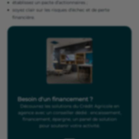
établissez un pacte d’actionnaires ;
soyez clair sur les risques d’échec et de perte
financière.
Besoin d'un financement ?
Découvrez les solutions du Crédit Agricole en
agence avec un conseiller dédié : encaissement,
financement, épargne, un panel de solution
pour soutenir votre activité.