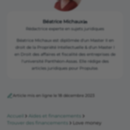
Béatrice Michaux
Rédactrice experte en sujets juridiques
Béatrice Michaux est diplômée d'un Master II en
droit de la Propriété Intellectuelle & d'un Master I
en Droit des affaires et fiscalité des entreprises de
l'université Panthéon-Assas. Elle rédige des
articles juridiques pour Propulse.
Article mis en ligne le 18 décembre 2023
Accueil
Aides et financements
Trouver des financements
Love money