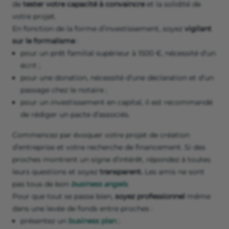
de
tester votre capacité à convaincre
et la solidité de
votre projet.
En fonction de la forme d’investissement, soyez
vigilant
sur le formalisme
:
pour un prêt familial supérieur à 1500 €, nécessité d’un
écrit ;
pour une donation, nécessité d’une déclaration et d’un
passage chez le notaire ;
pour un investissement en capital, il est recommandé
de rédiger un pacte d’associés.
Commencez par évoquer votre projet de création
d’entreprise et votre recherche de financement. Si des
proches montrent un signe d’intérêt, répondez à toutes
leurs questions et soyez
transparent.
Les amis ne sont
pas tous de bon
business angels
.
Pour que tout se passe bien,
soyez professionnel
même
dans une levée de fonds entre proches :
présentez un
business plan
;