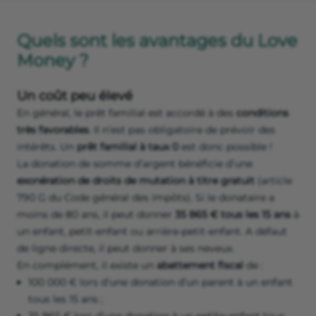
Quels sont les avantages du Love
Money ?
Un coût peu élevé
En général, le prêt familial est accordé à des
conditions
très favorables
. Il n’est pas obligatoire de prévoir des
intérêts. Un
prêt familial à taux 0
est donc possible !
La donation de somme d’argent bénéficie d’une
exonération de droits de mutation à titre gratuit
(article
790 G du Code général des impôts). Si le donataire a
moins de 80 ans, il peut donner
35 865 € tous les 15 ans
à
un enfant, petit-enfant ou arrière-petit-enfant. A défaut
de ligne directe, il peut donner à ses neveux.
En complément, il existe un
abattement fiscal
de :
100 000 € lors d’une donation d’un parent à un enfant
tous les 15 ans ;