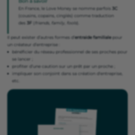
Bon à savoir
En France, le Love Money se nomme parfois
3C
(cousins, copains, cinglés) comme traduction
des
3F
(
friends, family, fools
).
Il peut exister d’autres formes d’
entraide familiale
pour
un créateur d’entreprise :
bénéficier du réseau professionnel de ses proches pour
se lancer ;
profiter d’une caution sur un prêt par un proche ;
impliquer son conjoint dans sa création d'entreprise,
etc.