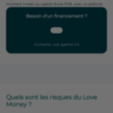
montant investi au capital d’une PME, avec un plafond.
Besoin d'un financement ?
Contacter une agence CA
Quels sont les risques du Love
Money ?