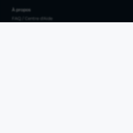
À propos
FAQ / Centre d'Aide
Contactez-nous
Mentions légales
Documents légaux
Protection des données personnelles
Protection des données personnelles compte pro
Paramétrer les cookies
Compte ouvert, sous réserve d'acceptation, auprès d'Okali,
filiale du groupe Crédit Agricole, établissement de monnaie
électronique enregistré à l'ACPR (REGAFI 17448,
www.regafi.fr), SAS au capital social de 5.660.962,00 €, 50 rue
La Boétie, 75008 Paris, RCS Paris 890 111 776. Propulse by CA
est une offre distribuée par Crédit Agricole SA, établissement
de crédit de droit français agréé par l'ACPR, SA au capital
social de 9 123 093 081,00 €, 12, place des Etats-Unis, 92127
Montrouge cedex. R.C.S Nanterre 784 608 416.