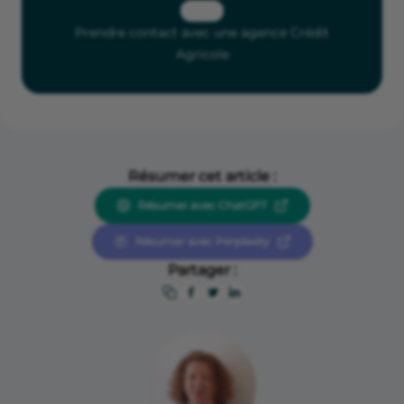
Prendre contact avec une agence Crédit
Agricole
Résumer cet article :
Résumer avec ChatGPT
Résumer avec Perplexity
Partager :