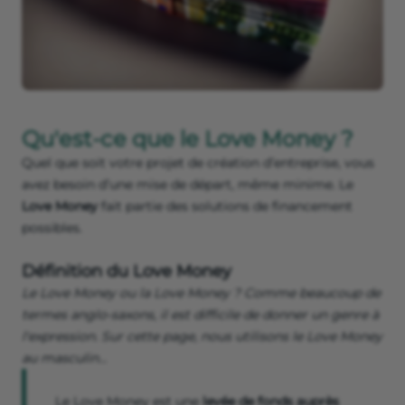
Qu'est-ce que le Love Money ?
Quel que soit votre projet de création d’entreprise, vous
avez besoin d’une mise de départ, même minime. Le
Love Money
fait partie des solutions de financement
possibles.
Définition du Love Money
Le Love Money ou la Love Money ? Comme beaucoup de
termes anglo-saxons, il est difficile de donner un genre à
l'expression. Sur cette page, nous utilisons le Love Money
au masculin…
Le Love Money est une
levée de fonds auprès