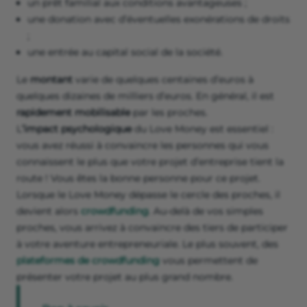
un prêt familial aux conditions avantageuses ;
une donation avec d’éventuelles exonérations de droits
;
une entrée au capital social de la société.
Le
montant
varie de quelques centaines d’euros à
quelques dizaines de milliers d’euros. En général, il est
rapidement mobilisable
par les proches.
L
’impact psychologique
du Love Money est essentiel :
vous avez réussi à convaincre les personnes qui vous
connaissent le plus que votre projet d’entreprise tient la
route ! Vous êtes la bonne personne pour ce projet.
Lorsque le Love Money dépasse le cercle des proches, il
devient alors
crowdfunding
. Au-delà de vos simples
proches, vous arrivez à convaincre des tiers de participer
à votre aventure entrepreneuriale. Le plus souvent, des
plateformes de crowdfunding
vous permettent de
présenter votre projet au plus grand nombre.