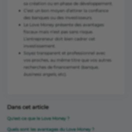
sa création ou en phase de développement.
C’est un bon moyen d’attirer la confiance
des banques ou des investisseurs.
Le Love Money présente des avantages
fiscaux mais n’est pas sans risque.
L’entrepreneur doit bien cadrer cet
investissement.
Soyez transparent et professionnel avec
vos proches, au même titre que vos autres
recherches de financement (banque,
business angels
, etc).
Dans cet article
Qu'est-ce que le Love Money ?
Quels sont les avantages du Love Money ?