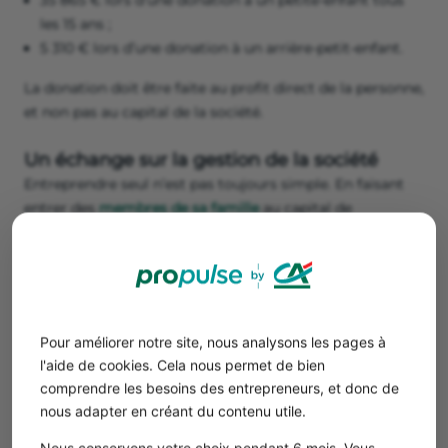
35 865 € lors d’une donation à un petite-enfant tous
les 15 ans ;
5 310 € lors d’une donation à un arrière-petit-enfant.
La donation doit être faite au profit direct de la personne,
et non pas au capital de la société.
Un échange sur la gestion de la société
Entreprendre seul n’est pas toujours simple. En faisant
entrer des
membres de sa famille
au capital de
l’entreprise, vous les faites participer à sa gestion.
Périodiquement, vous rendez des comptes sur le
pilotage de l’entreprise
et ses résultats.
Un avantage fiscal pour l’investisseur
Pour améliorer notre site, nous analysons les pages à
familial
l'aide de cookies. Cela nous permet de bien
Réduction d’impôt sur le revenu
comprendre les besoins des entrepreneurs, et donc de
Tout investisseur au capital d’une PME bénéficie d’une
nous adapter en créant du contenu utile.
réduction d’impôt à plusieurs conditions :
Nous conservons votre choix pendant 6 mois. Vous