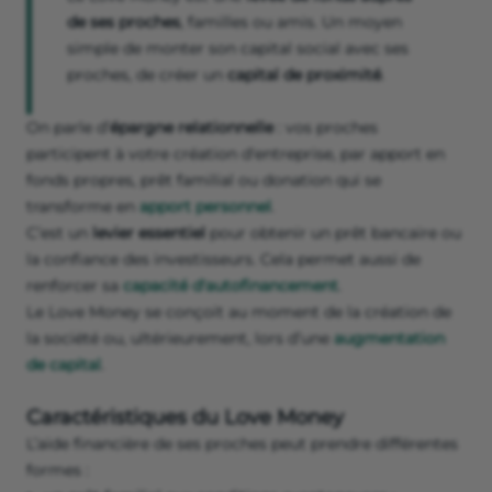
de ses proches
, familles ou amis. Un moyen
simple de monter son capital social avec ses
proches, de créer un
capital de proximité
.
On parle d’
épargne relationnelle
: vos proches
participent à votre création d'entreprise, par apport en
fonds propres, prêt familial ou donation qui se
transforme en
apport personnel
.
C’est un
levier essentiel
pour obtenir un prêt bancaire ou
la confiance des investisseurs. Cela permet aussi de
renforcer sa
capacité d'autofinancement
.
Le Love Money se conçoit au moment de la création de
la société ou, ultérieurement, lors d’une
augmentation
de capital
.
Caractéristiques du Love Money
L’aide financière de ses proches peut prendre différentes
formes :