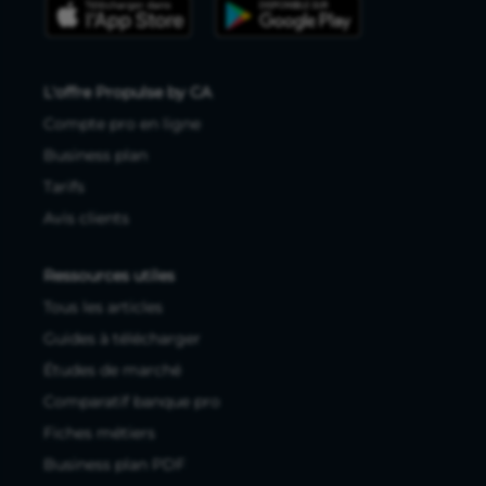
L'offre Propulse by CA
Compte pro en ligne
Business plan
Tarifs
Avis clients
Ressources utiles
Tous les articles
Guides à télécharger
Études de marché
Comparatif banque pro
Fiches métiers
Business plan PDF