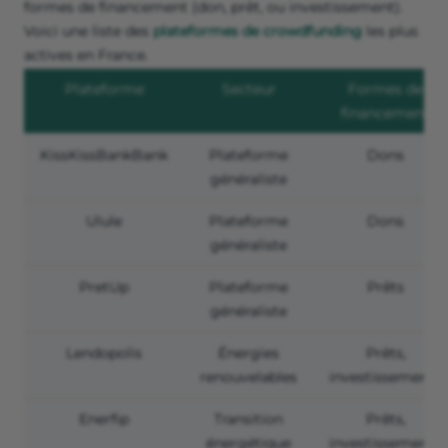
formes de financement (don, prêt, ou investissement).
Voici une liste des
plateformes de crowdfunding
les plus
actives en France.
Plateforme
Secteur
Formes de
financement
KissKissBankBank
Plateforme
Dons
généraliste
Ulule
Plateforme
Dons
généraliste
PretUp
Plateforme
Prêts
généraliste
Lendopolis
Énergies
Prêts,
renouvelables
investissements
Enerfip
Transition
Prêts,
énergétique
investissements