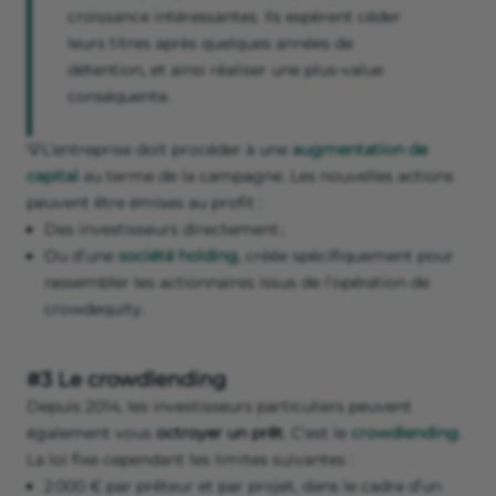
croissance intéressantes. Ils espèrent céder
leurs titres après quelques années de
détention, et ainsi réaliser une plus-value
conséquente.
💡L’entreprise doit procéder à une
augmentation de
capital
au terme de la campagne. Les nouvelles actions
peuvent être émises au profit :
Des investisseurs directement ;
Ou d’une
société holding
, créée spécifiquement pour
rassembler les actionnaires issus de l’opération de
crowdequity.
#3 Le crowdlending
Depuis 2014, les investisseurs particuliers peuvent
également vous
octroyer un prêt
. C'est le
crowdlending
.
La loi fixe cependant les limites suivantes :
2 000 € par prêteur et par projet, dans le cadre d’un