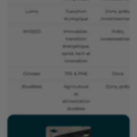
Lumo
Transition
Dons, prêts,
écologique
investissements
WiSEED
Immobilier,
Prêts,
transition
investissements
énergétique,
santé, tech et
innovation
October
TPE & PME
Dons
BlueBees
Agriculture
Dons, prêts
et
alimentation
durables