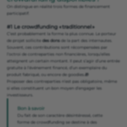
On distingue en réalité trois formes de financement
participatif.
#1 Le crowdfunding « traditionnel »
C’est probablement la forme la plus connue. Le porteur
de projet sollicite
des dons
de la part des internautes.
Souvent, ces contributions sont récompensées par
l’octroi de contreparties non financières, lorsqu’elles
atteignent un certain montant. Il peut s’agir d’une entrée
gratuite à l’événement financé, d’un exemplaire du
produit fabriqué, ou encore de goodies.🎁
Proposer des contreparties n’est pas obligatoire, même
si elles constituent un bon moyen d’engager les
investisseurs.
Bon à savoir
Du fait de son caractère désintéressé, cette
forme de crowdfunding se destine à des