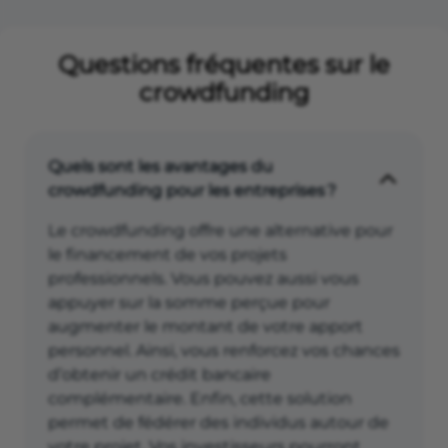
Questions fréquentes sur le
crowdfunding
Quels sont les avantages du
crowdfunding pour les entreprises ?
Le crowdfunding offre une alternative pour
le financement de vos projets
professionnels. Vous pouvez aussi vous
appuyer sur la somme perçue pour
augmenter le montant de votre apport
personnel. Ainsi, vous renforcez vos chances
d’obtenir un crédit bancaire
complémentaire. Enfin, cette solution
permet de fédérer des individus autour de
votre projet. Vos investisseurs pourront