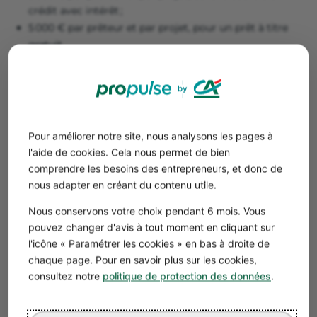
crédit avec intérêt ;
5 000 € par prêteur et par projet, pour un prêt à titre
gratuit.
💡Le taux annuel effectif global (TAEG) proposé ne peut
pas excéder le taux d’usure. Enfin, la durée de
remboursement est de 7 ans, au maximum.
Pour améliorer notre site, nous analysons les pages à
Bon à savoir
l'aide de cookies. Cela nous permet de bien
Cette formule semble la plus adaptée pour un
comprendre les besoins des entrepreneurs, et donc de
grand nombre d’entreprises. Tous types
nous adapter en créant du contenu utile.
d'investissements peuvent être financés, tant
que les prêteurs jugent votre solvabilité
Nous conservons votre choix pendant 6 mois. Vous
satisfaisante.
pouvez changer d'avis à tout moment en cliquant sur
l'icône « Paramétrer les cookies » en bas à droite de
Vous pouvez utiliser le crowdlending lorsque les banques
chaque page. Pour en savoir plus sur les cookies,
consultez notre
politique de protection des données
.
refusent de vous accorder un crédit. La somme reçue
peut également servir à renforcer votre
apport
personnel
, pour pouvoir
prétendre à un emprunt
plus