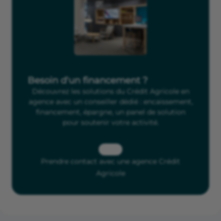
Besoin d'un financement ?
Découvrez les solutions du Crédit Agricole en
agence avec un conseiller dédié : encaissement,
financement, épargne, un panel de solution
pour soutenir votre activité.
Prendre contact avec une agence Crédit
Agricole