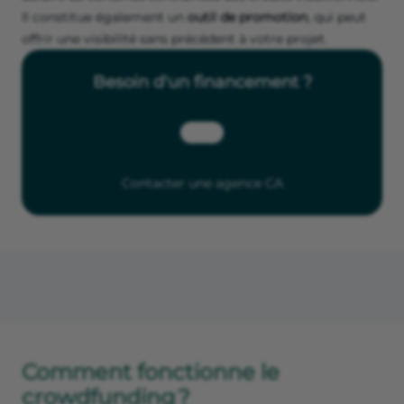
Il constitue également un
outil de promotion
, qui peut
offrir une visibilité sans précédent à votre projet.
Besoin d'un financement ?
Contacter une agence CA
Comment fonctionne le
crowdfunding ?