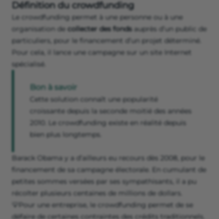
Définition du crowdfunding
Le crowdfunding permet à une personne ou à une
organisation de
collecter des fonds
auprès d’un public de
particuliers, pour le financement d’un projet déterminé.
Pour cela, il lance une campagne sur un site Internet
spécialisé.
Bon à savoir
Cette solution connaît une popularité
croissante depuis la seconde moitié des années
2010. Le crowdfunding existe en réalité depuis
bien plus longtemps.
Barack Obama y a d’ailleurs eu recours dès 2008, pour le
financement de sa campagne électorale. En cumulant de
petites sommes versées par ses sympathisants, il a pu
récolter plusieurs centaines de millions de dollars.
💡Pour une entreprise, le crowdfunding permet de se
défaire de certaines contraintes des crédits traditionnels.