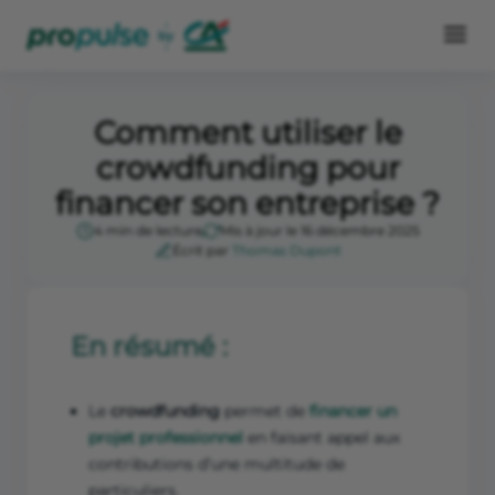
Comment utiliser le
crowdfunding pour
financer son entreprise ?
4 min de lecture
Mis à jour le 16 décembre 2025
Écrit par
Thomas Dupont
En résumé :
Le
crowdfunding
permet de
financer un
projet professionnel
en faisant appel aux
contributions d’une multitude de
particuliers.