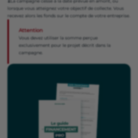
⏳La campagne cesse à la date prévue en amont, ou
lorsque vous atteignez votre objectif de collecte. Vous
recevez alors les fonds sur le compte de votre entreprise.
Attention
Vous devez utiliser la somme perçue
exclusivement pour le projet décrit dans la
campagne.