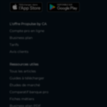
L'offre Propulse by CA
Compte pro en ligne
Business plan
Tarifs
Avis clients
Ressources utiles
Tous les articles
Guides à télécharger
Études de marché
Comparatif banque pro
Fiches métiers
Business plan PDF