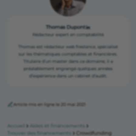
Thomas Dupont
Rédacteur expert en comptabilité
Thomas est rédacteur web freelance, spécialisé
sur les thématiques comptables et financières.
Titulaire d’un master dans ce domaine, il a
préalablement engrangé quelques années
d’expérience dans un cabinet d’audit.
Article mis en ligne le 20 mai 2021
Accueil
Aides et financements
Trouver des financements
Crowdfunding