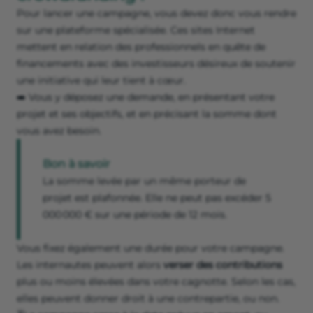
Pour lancer une campagne, vous devez donc vous rendre
sur une plateforme spécialisée. Ces sites Internet
mettent en relation des professionnels en quête de
financements avec des investisseurs désireux de soutenir
une initiative qui leur tient à cœur.
➡️ Vous y déposez une demande, en présentant votre
projet et ses objectifs, et en précisant la somme dont
vous avez besoin.
Bon à savoir
La somme levée par un même porteur de
projet est plafonnée. Elle ne peut pas excéder 5
000 000 € sur une période de 12 mois.
Vous fixez également une durée pour votre campagne.
Les internautes peuvent alors
verser des contributions
plus ou moins élevées dans votre cagnotte. Selon les cas,
elles peuvent donner droit à une contrepartie, ou non.