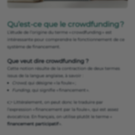
Qu’est-ce que le crowdfunding ?
L’étude de l’origine du terme « crowdfunding » est
intéressante pour comprendre le fonctionnement de ce
système de financement.
Que veut dire crowdfunding ?
Cette notion résulte de la contraction de deux termes
issus de la langue anglaise, à savoir :
Crowd
, qui désigne « la foule » ;
Funding
, qui signifie « financement ».
👉 Littéralement, on peut donc le traduire par
l’expression « financement par la foule », qui est assez
évocatrice. En français, on utilise plutôt le terme «
financement participatif
».