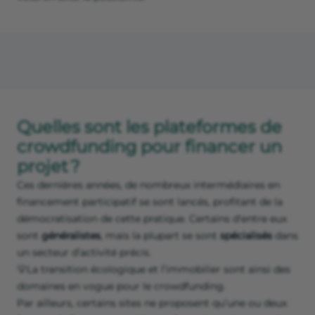
Quelles sont les plateformes de
crowdfunding pour financer un
projet ?
Ces dernières années, de nombreux intermédiaires en
financement participatif se sont lancés, profitant de la
démocratisation de cette pratique. Certains d'entre eux
sont
généralistes
, mais la plupart se sont
spécialisés
dans
un secteur d’activité précis.
💡La transition écologique et l’immobilier sont ainsi des
domaines en vogue pour le crowdfunding.
Par ailleurs, certains sites ne proposent qu’une ou deux