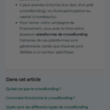
Il peut prendre la forme d’un don, d’un prêt
(crowdlending), ou d’une participation au
capital (crowdequity).
Pour lancer votre campagne de
financement, vous avez le choix entre
plusieurs
plateformes de crowdfunding
.
Certaines de ces plateformes sont
généralistes, tandis que d’autres sont
dédiées à un secteur spécifique.
Dans cet article
Qu’est-ce que le crowdfunding ?
Comment fonctionne le crowdfunding ?
Quels sont les différents types de crowdfunding