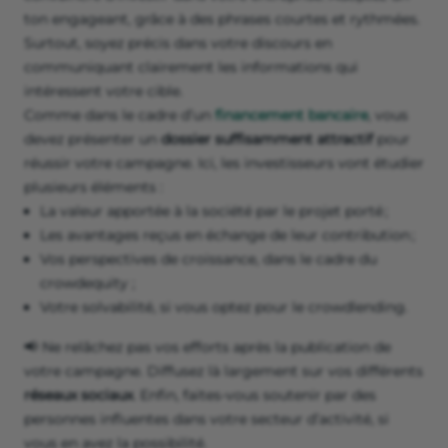
ton engageant, grâce à des phrases courtes et rythmées.
Surtout, soyez précis dans votre discours en
communiquant clairement les informations qui
intéressent votre cible.
Comme dans le cadre d’un
financement bancaire
, vous
devez présenter un
dossier suffisamment attractif
pour
réussir votre campagne. Ici, les investisseurs vont étudier
plusieurs éléments :
La valeur apportée à la société par le projet porté ;
Les avantages reçus en échange de leur contribution ;
Vos perspectives de croissance, dans le cadre du
crowdequity ;
Votre solvabilité, si vous optez pour le crowdlending.
📢 Ne relâchez pas vos efforts après la publication de
votre campagne. Diffusez là largement sur vos différents
réseaux sociaux
. Enfin, faites-vous soutenir par des
personnes influentes dans votre secteur d’activité, si
vous en avez la possibilité.