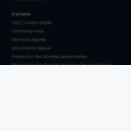
À propos
FAQ / Centre d'Aide
Contactez-nous
Mentions légales
Documents légaux
Protection des données personnelles
Protection des données personnelles compte pro
Paramétrer les cookies
Compte ouvert, sous réserve d'acceptation, auprès d'Okali,
filiale du groupe Crédit Agricole, établissement de monnaie
électronique enregistré à l'ACPR (REGAFI 17448,
www.regafi.fr), SAS au capital social de 5.660.962,00 €, 50 rue
La Boétie, 75008 Paris, RCS Paris 890 111 776. Propulse by CA
est une offre distribuée par Crédit Agricole SA, établissement
de crédit de droit français agréé par l'ACPR, SA au capital
social de 9 123 093 081,00 €, 12, place des Etats-Unis, 92127
Montrouge cedex. R.C.S Nanterre 784 608 416.