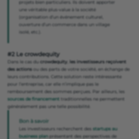
projets bien particuliers. Ils doivent apporter
une véritable plus-value à la société
(organisation d’un événement culturel,
ouverture d’un commerce dans un village
isolé, etc.).
#2 Le crowdequity
Dans le cas du
crowdequity
,
les investisseurs reçoivent
des actions
ou des parts de votre société, en échange de
leurs contributions. Cette solution reste intéressante
pour l’entreprise, car elle n’implique pas le
remboursement des sommes perçues. Par ailleurs, les
sources de financement
traditionnelles ne permettent
généralement pas une telle possibilité.
Bon à savoir
Les investisseurs recherchent des
startups au
business plan
présentant des perspectives de