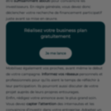
être
suffisamment abouti
pour convaincre les
investisseurs. En règle générale, vous devez donc
déclencher votre recherche de financement participatif
juste avant sa mise en œuvre.
Réalisez votre business plan
gratuitement
Je me lance
Mobilisez également vos proches, avant même le début
de votre campagne.
Informez vos réseaux
personnels et
professionnels pour qu’ils aient le temps de réfléchir à
leur participation. Ils pourront aussi discuter de votre
projet auprès de leurs propres entourages.
Enfin, rédigez votre annonce avec le plus grand soin.
Vous devez
capter l’attention
des internautes et les
convaincre d’investir dans votre entreprise. Adoptez un