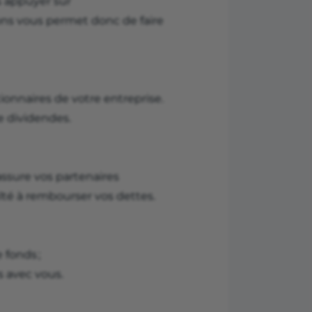
s appuyer sur
ons vous permet donc de faire
ionnaires de votre entreprise.
e dividendes.
ssure vos partenaires
culté à rembourser vos dettes.
 fonds ;
s avec vous.