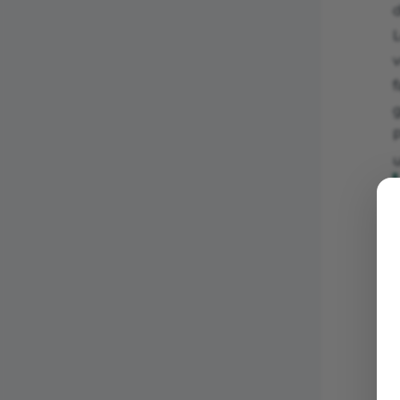
d
f
P