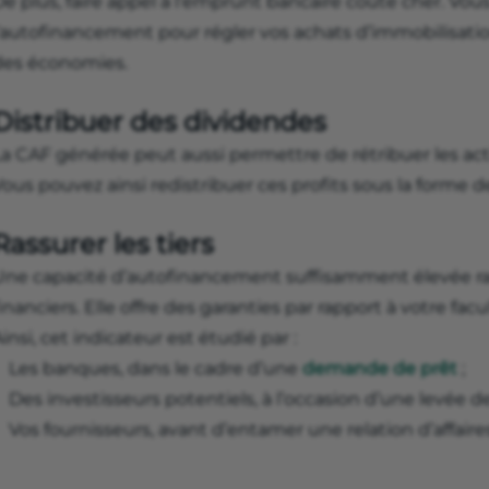
e plus, faire appel à l’emprunt bancaire coûte cher. Vou
l’autofinancement pour régler vos achats d’immobilisati
des économies.
Distribuer des dividendes
La CAF générée peut aussi permettre de rétribuer les act
ous pouvez ainsi redistribuer ces profits sous la forme d
Rassurer les tiers
Une capacité d’autofinancement suffisamment élevée ra
inanciers. Elle offre des garanties par rapport à votre fa
insi, cet indicateur est étudié par :
Les banques, dans le cadre d’une
demande de prêt
;
Des investisseurs potentiels, à l’occasion d’une levée de
Vos fournisseurs, avant d’entamer une relation d’affaire