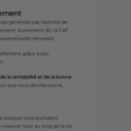
cement
ces générées par l’activité de
pement. Autrement dit, la CAF
pourra ensuite réinvestir.
éellement grâce à son
n.
 de la rentabilité et de la bonne
eur que vous devriez suivre,
n
, lorsque vous souhaitez
la mesurer tout au long de la vie