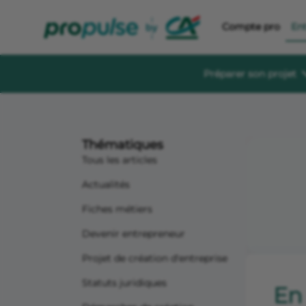
Compte pro
En
Préparer son projet
Se former et éc
Guides à té
Thématiques
Des guides gratu
sereinement
Tous les articles
Le Crédit Ag
Actualités
Événements, aid
création d’entre
Fiches métiers
Forum de di
Devenir entrepreneur
Un espace dédié
s'informer, s'in
Projet de création d'entreprise
Statuts juridiques
En