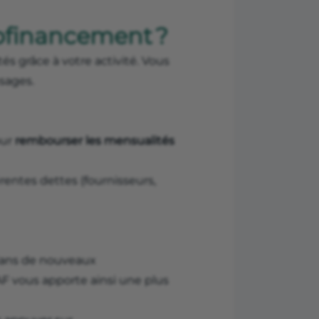
tofinancement ?
és grâce à votre activité. Vous
usages.
our
rembourser les mensualités
rentes dettes (fournisseurs,
 dans de nouveaux
AF vous apporte ainsi une plus