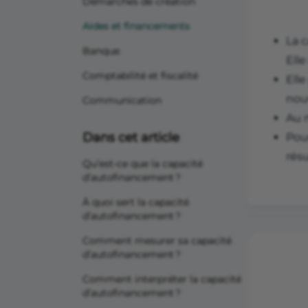
Démarches de création
Aides et financements
La 
Banque
Elle
Comptabilité et fiscalité
Ell
nou
Communication
Au
Dans cet article
Pour
résu
Qu’est-ce que la capacité
d’autofinancement ?
À quoi sert la capacité
d’autofinancement ?
Comment mesurer sa capacité
d’autofinancement ?
Comment interpréter la capacité
d’autofinancement ?