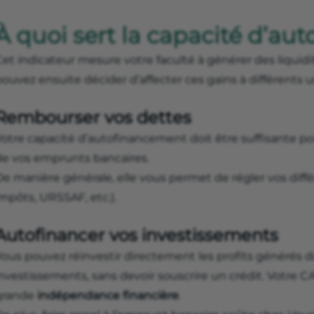
À quoi sert la capacité d’au
et indicateur mesure votre faculté à générer des liquidit
ouvez ensuite décider d’affecter ces gains à différents 
Rembourser vos dettes
Votre capacité d’autofinancement doit être suffisante p
de vos emprunts bancaires.
e manière générale, elle vous permet de régler vos diffé
mpôts, URSSAF, etc.).
Autofinancer vos investissements
Vous pouvez réinvestir directement les profits générés
nvestissements, sans devoir souscrire un crédit. Votre C
grande
indépendance financière
.