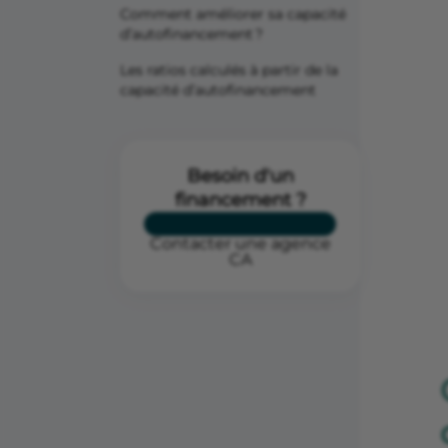
Comment améliorer sa capacité
d’autofinancement ?
Les ratios calculés à partir de la
capacité d’autofinancement
Besoin d'un
financement ?
Contacter une agence
CA