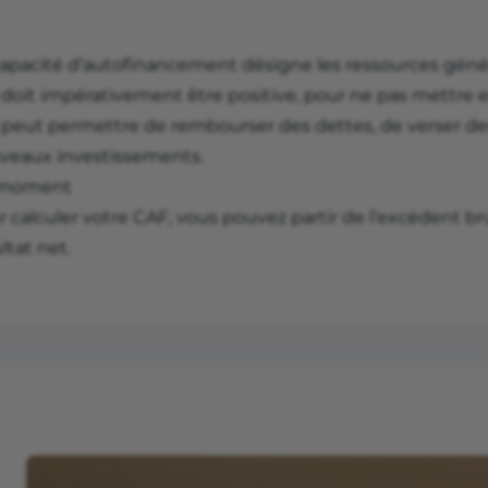
capacité d’autofinancement désigne les ressources généré
 doit impérativement être positive, pour ne pas mettre en 
e peut permettre de rembourser des dettes, de verser des
veaux investissements.
 moment
 calculer votre CAF, vous pouvez partir de l’excédent br
ltat net.