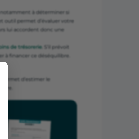
e notamment à déterminer si
cet outil permet d’évaluer votre
eurs lui accordent donc une
ins de trésorerie
. S’il prévoit
r à financer ce déséquilibre.
t permet d’estimer le
ndre.