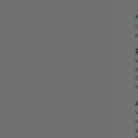
C
p
D
i
i