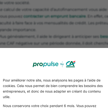
e votre société.
Le calcul de votre capacité d’autofinancement vous aid
vous pouvez
contracter un emprunt bancaire
. En effet, 
aculté à faire face à vos mensualités de crédit. Les prêt
grande importance.
lus généralement, il aide le dirigeant à anticiper ses
beso
une CAF négative sur une période donnée, il doit cherche
Bon à savoir
Pour les actionnaires, la capacité d’autofinancemen
montant des dividendes auxquels ils pourront préte
Pour améliorer notre site, nous analysons les pages à l'aide de
cookies. Cela nous permet de bien comprendre les besoins des
entrepreneurs, et donc de nous adapter en créant du contenu
utile.
Téléchargez gratuitement
Nous conservons votre choix pendant 6 mois. Vous pouvez