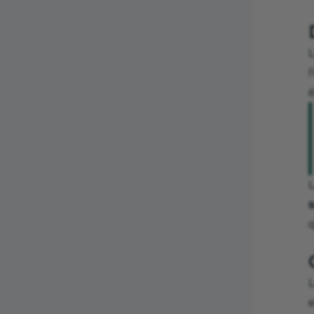
é
q
e