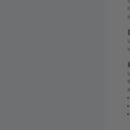
D
V
f
A