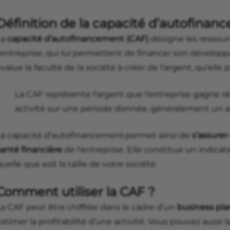
Définition de la capacité d’autofinan
La
capacité d’autofinancement (CAF)
désigne les ressour
l’entreprise, qui lui permettent de financer son dévelop
value la faculté de la société à créer de l’argent, qu’elle 
La CAF représente l'argent que l'entreprise gagne r
activité sur une période donnée, généralement un a
La capacité d’autofinancement permet ainsi de
s’assurer
santé financière
de l'entreprise. Elle constitue un indicat
uelle que soit la taille de votre société.
Comment utiliser la CAF ?
La CAF peut être chiffrée dans le cadre d’un
business pla
stimer la profitabilité d’une activité. Vous pouvez aussi 