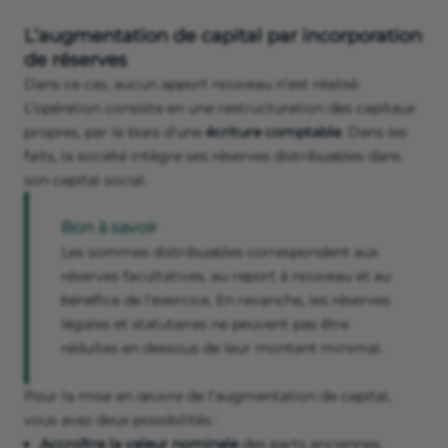
L’augmentation de capital par incorporation
de réserves
Dans ce cas, aucun apport nouveau n’est réalisé.
L’opération consiste en une restructuration des capitaux
propres, par le biais d’une
écriture comptable
. Dans les
faits, la société intègre ses réserves distribuables dans
son capital social.
Bon à savoir
Les sommes distribuables correspondent aux
réserves facultatives, au report à nouveau et au
bénéfice de l’exercice. En revanche, les réserves
légales et statutaires ne peuvent pas être
réduites en dessous de leur montant minimal.
Pour la mise en œuvre de l’augmentation de capital,
vous avez deux possibilités :
Accroître la valeur nominale
des parts anciennes.