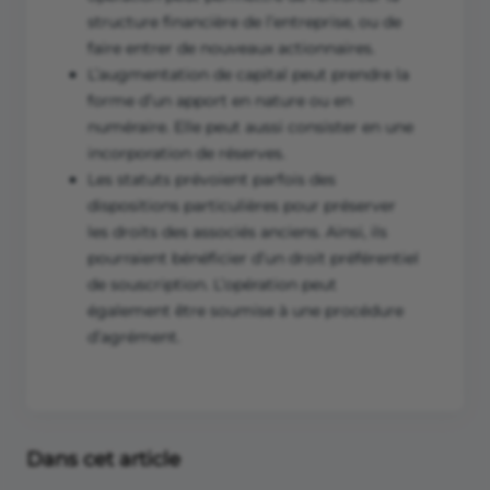
structure financière de l’entreprise, ou de
faire entrer de nouveaux actionnaires.
L’augmentation de capital peut prendre la
forme d’un apport en nature ou en
numéraire. Elle peut aussi consister en une
incorporation de réserves.
Les statuts prévoient parfois des
dispositions particulières pour préserver
les droits des associés anciens. Ainsi, ils
pourraient bénéficier d’un droit préférentiel
de souscription. L’opération peut
également être soumise à une procédure
d’agrément.
Dans cet article