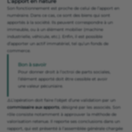
L’apport en nature
Son fonctionnement est proche de celui de l’apport en
numéraire. Dans ce cas, ce sont des biens qui sont
apportés à la société. Ils peuvent correspondre à un
immeuble, ou à un élément mobilier (machine
industrielle, véhicule, etc.). Enfin, il est possible
d’apporter un actif immatériel, tel qu’un fonds de
commerce.
Bon à savoir
Pour donner droit à l’octroi de parts sociales,
l’élément apporté doit être cessible et avoir
une valeur pécuniaire.
⚠️L’opération doit faire l’objet d’une validation par un
commissaire aux apports
, désigné par les associés. Son
rôle consiste notamment à approuver la méthode de
valorisation retenue. Il reporte ses conclusions dans un
rapport, qui est présenté à l’assemblée générale chargée