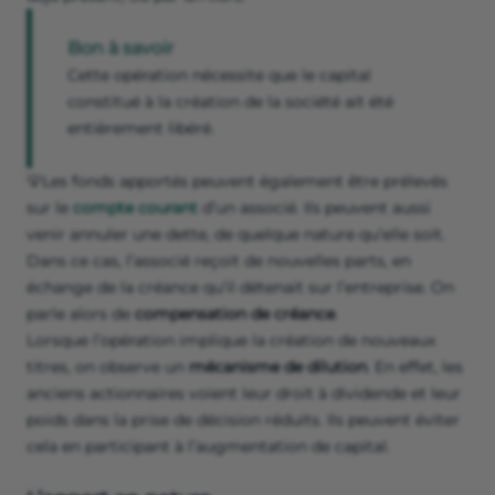
Bon à savoir
Cette opération nécessite que le capital
constitué à la création de la société ait été
entièrement libéré.
💡Les fonds apportés peuvent également être prélevés
sur le
compte courant
d’un associé. Ils peuvent aussi
venir annuler une dette, de quelque nature qu’elle soit.
Dans ce cas, l’associé reçoit de nouvelles parts, en
échange de la créance qu’il détenait sur l’entreprise. On
parle alors de
compensation de créance
.
Lorsque l’opération implique la création de nouveaux
titres, on observe un
mécanisme de dilution
. En effet, les
anciens actionnaires voient leur droit à dividende et leur
poids dans la prise de décision réduits. Ils peuvent éviter
cela en participant à l’augmentation de capital.