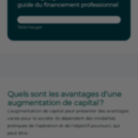
guide du financement professionnel
Télécharger
Quels sont les avantages d’une
augmentation de capital ?
L’augmentation de capital peut présenter des avantages
variés pour la société. Ils dépendent des modalités
pratiques de l’opération et de l’objectif poursuivi, qui
peut être :