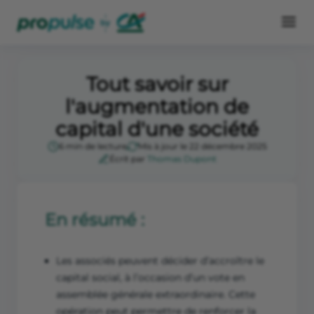
Tout savoir sur
l'augmentation de
capital d'une société
6 min de lecture
Mis à jour le 22 décembre 2025
Écrit par
Thomas Dupont
En résumé :
Les associés peuvent décider d’accroître le
capital social, à l’occasion d’un vote en
assemblée générale extraordinaire. Cette
opération peut permettre de renforcer la