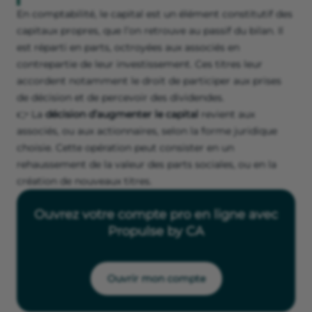
En comptabilité, le capital est un élément constitutif des
capitaux propres, que l’on retrouve au passif du bilan. Il
est réparti en parts, octroyées aux associés en
contrepartie de leur investissement. Ces titres leur
accordent notamment le droit de participer aux prises
de décision et de percevoir des dividendes.
👉 La
décision d’augmenter le capital
revient aux
associés, ou aux actionnaires, selon la forme juridique
choisie. Cette opération peut consister en un
rehaussement de la valeur des parts sociales, ou en la
création de nouveaux titres.
Ouvrez votre compte pro en ligne avec
Propulse by CA
Ouvrir mon compte