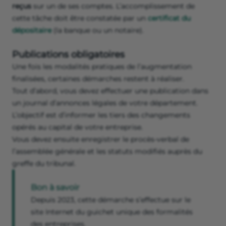
reçus
sur un de ses comptes. L’accomplissement de
cette tâche doit être constatée par un
certificat du
dépositaire
(la banque ou un notaire).
Publications obligatoires
Une fois les modalités pratiques de l’augmentation
finalisées, certaines démarches restent à réaliser.
Tout d’abord, vous devez effectuer une publication dans
un journal d’annonces légales de votre département.
L’objectif est d’informer les tiers des changements
opérés au capital de votre entreprise.
Vous devez ensuite enregistrer le procès-verbal de
l’assemblée générale et les statuts modifiés auprès du
greffe du tribunal.
Bon à savoir
Depuis 2023, cette démarche s’effectue sur le
site Internet du guichet unique des formalités
des entreprises.