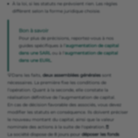
À la loi, si les statuts ne prévoient rien. Les règles
diffèrent selon la forme juridique choisie.
Bon à savoir
Pour plus de précisions, reportez-vous à nos
guides spécifiques à l’
augmentation de capital
dans une SARL
ou à l'
augmentation de capital
dans une EURL
.
💡Dans les faits,
deux assemblées générales
sont
nécessaires. La première fixe les conditions de
l’opération. Quant à la seconde, elle constate la
réalisation définitive de l’augmentation de capital.
En cas de décision favorable des associés, vous devez
modifier les statuts en conséquence. Ils doivent préciser
le nouveau montant du capital, ainsi que la valeur
nominale des actions à la suite de l'opération.🧾
La société dispose de 8 jours pour
déposer les fonds