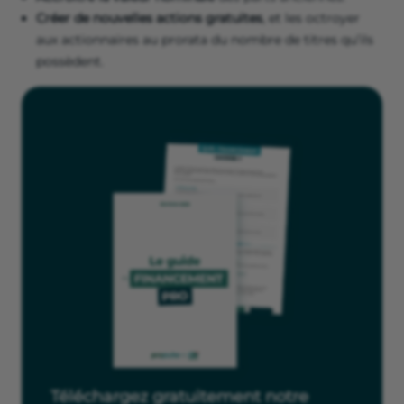
Créer de nouvelles
actions gratuites
, et les octroyer
aux actionnaires au prorata du nombre de titres qu’ils
possèdent.
Téléchargez gratuitement notre