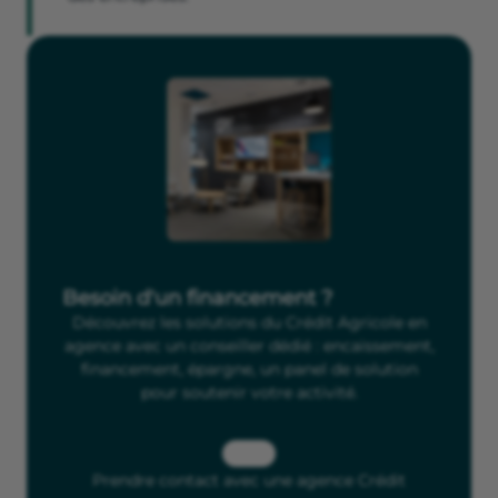
Besoin d'un financement ?
Découvrez les solutions du Crédit Agricole en
agence avec un conseiller dédié : encaissement,
financement, épargne, un panel de solution
pour soutenir votre activité.
Prendre contact avec une agence Crédit