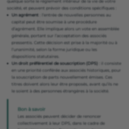
quelque sorte le règlement intérieur de la vie de votre
société, et peuvent prévoir des conditions spécifiques :
Un agrément
: l’entrée de nouvelles personnes au
capital peut être soumise à une procédure
d’agrément. Elle implique alors un vote en assemblée
générale, portant sur l’acceptation des associés
pressentis. Cette décision est prise à la majorité ou à
l’unanimité, selon la forme juridique ou les
dispositions statutaires.
Un droit préférentiel de souscription (DPS)
: il consiste
en une priorité conférée aux associés historiques, pour
la souscription de parts nouvellement émises. Ces
titres doivent alors leur être proposés, avant qu’ils ne
le soient à des personnes étrangères à la société.
Bon à savoir
Les associés peuvent décider de renoncer
collectivement à leur DPS, dans le cadre de