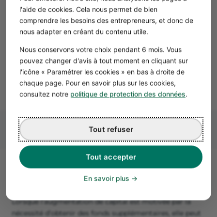
élevé laisse penser qu'elle bénéficie d’une meilleure
l'aide de cookies. Cela nous permet de bien
solidité financière.
comprendre les besoins des entrepreneurs, et donc de
nous adapter en créant du contenu utile.
Exemple
Nous conservons votre choix pendant 6 mois. Vous
En théorie, une augmentation de vos capitaux
pouvez changer d'avis à tout moment en cliquant sur
propres entraîne un rehaussement de votre
l'icône « Paramétrer les cookies » en bas à droite de
capacité d’emprunt.
chaque page. Pour en savoir plus sur les cookies,
consultez notre
politique de protection des données
.
Tout refuser
Tout accepter
Quels sont les inconvénients
En savoir plus
d’une augmentation de capital ?
Lorsque l’augmentation de capital est motivée par la
nécessité d’obtenir des fonds supplémentaires, elle peut