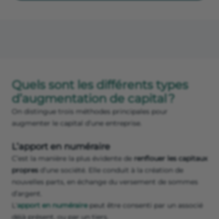
Quels sont les différents types
d’augmentation de capital ?
On distingue trois méthodes principales pour
augmenter le capital d’une entreprise.
L’apport en numéraire
C’est la manière la plus évidente de
renflouer les capitaux
propres
d’une société. Elle conduit à la création de
nouvelles parts, en échange du versement de sommes
d’argent.
L'
apport en numéraire
peut être consenti par un associé
déjà présent, ou par un tiers.