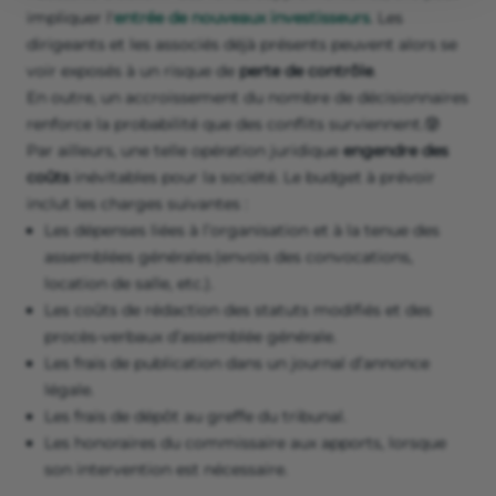
impliquer l'
entrée de nouveaux investisseurs
. Les
dirigeants et les associés déjà présents peuvent alors se
voir exposés à un risque de
perte de contrôle
.
En outre, un accroissement du nombre de décisionnaires
renforce la probabilité que des conflits surviennent.😰
Par ailleurs, une telle opération juridique
engendre des
coûts
inévitables pour la société. Le budget à prévoir
inclut les charges suivantes :
Les dépenses liées à l’organisation et à la tenue des
assemblées générales (envois des convocations,
location de salle, etc.).
Les coûts de rédaction des statuts modifiés et des
procès-verbaux d’assemblée générale.
Les frais de publication dans un journal d’annonce
légale.
Les frais de dépôt au greffe du tribunal.
Les honoraires du commissaire aux apports, lorsque
son intervention est nécessaire.