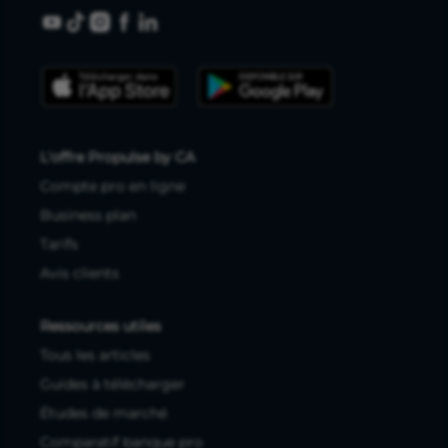
L'offre Propulse by CA
Compte pro en ligne
Business plan
Tarifs
Avis clients
Ressources utiles
Tous les articles
Guides à télécharger
Études de marché
Comparatif banque pro