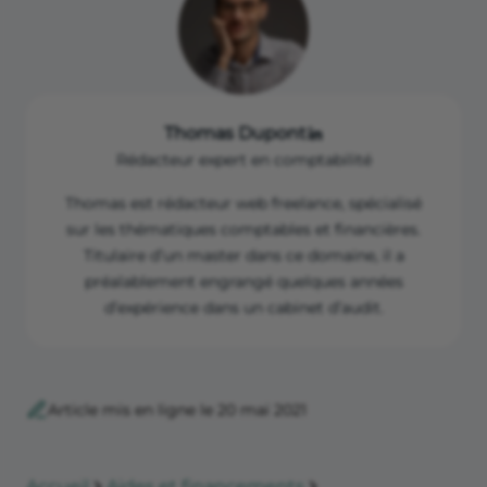
Thomas Dupont
Rédacteur expert en comptabilité
Thomas est rédacteur web freelance, spécialisé
sur les thématiques comptables et financières.
Titulaire d’un master dans ce domaine, il a
préalablement engrangé quelques années
d’expérience dans un cabinet d’audit.
Article mis en ligne le 20 mai 2021
Accueil
Aides et financements