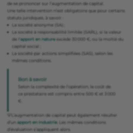
de se prononcer sur l’augmentation de capital.
Une telle intervention n’est obligatoire que pour certains
statuts juridiques, à savoir :
La société anonyme (SA) ;
La société à responsabilité limitée (SARL), si la valeur
de l'
apport en nature
excède 30 000 €, ou la moitié du
capital social ;
La société par actions simplifiées (SAS), selon les
mêmes conditions.
Bon à savoir
Selon la complexité de l’opération, le coût de
ce prestataire est compris entre 500 € et 3 000
€.
💡L’augmentation de capital peut également résulter
d’un
apport en industrie
. Les mêmes conditions
d’évaluation s’appliquent alors.