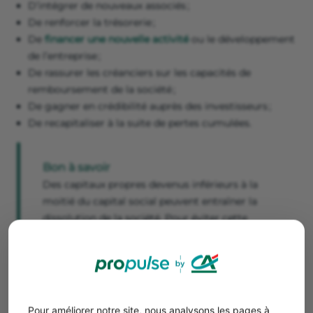
D’intégrer de nouveaux associés ;
De renforcer la trésorerie ;
De
financer une nouvelle activité
ou le développement
de l’entreprise ;
De rassurer les créanciers sur les capacités de
remboursement de la société ;
De gagner en crédibilité auprès des investisseurs ;
De recapitaliser à la suite de pertes cumulées.
Bon à savoir
Des capitaux propres devenus inférieurs à la
moitié du capital social peuvent entraîner la
dissolution de la société. Pour éviter cette
issue, la structure dispose d’un délai de deux
ans pour régulariser sa situation.
💡Cette opération contribue par ailleurs au
renforcement
de la crédibilité
de l’entreprise. En effet, un capital plus
Pour améliorer notre site, nous analysons les pages à