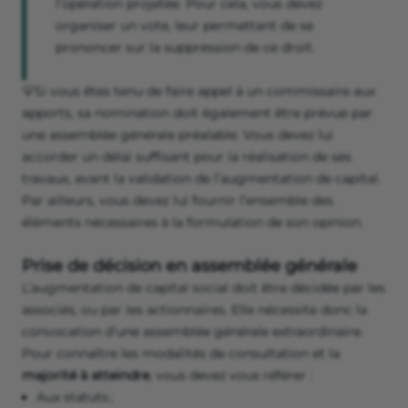
l’opération projetée. Pour cela, vous devez
organiser un vote, leur permettant de se
prononcer sur la suppression de ce droit.
💡Si vous êtes tenu de faire appel à un commissaire aux
apports, sa nomination doit également être prévue par
une assemblée générale préalable. Vous devez lui
accorder un délai suffisant pour la réalisation de ses
travaux, avant la validation de l’augmentation de capital.
Par ailleurs, vous devez lui fournir l’ensemble des
éléments nécessaires à la formulation de son opinion.
Prise de décision en assemblée générale
L’augmentation de capital social doit être décidée par les
associés, ou par les actionnaires. Elle nécessite donc la
convocation d’une assemblée générale extraordinaire.
Pour connaître les modalités de consultation et la
majorité
à atteindre
, vous devez vous référer :
Aux statuts ;