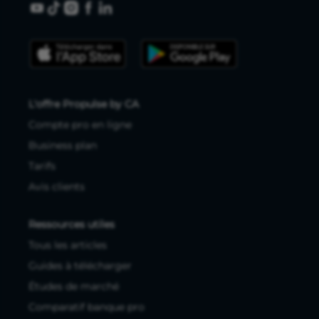
L'offre Propulse by CA
Compte pro en ligne
Business plan
Tarifs
Avis clients
Ressources utiles
Tous les articles
Guides à télécharger
Études de marché
Comparatif banque pro