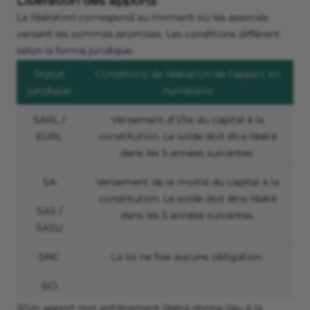
Libération des apports
La libération correspond au moment où les associés
versent les sommes promises. Les conditions diffèrent
selon la forme juridique.
Statut
Conditions de libération de l’apport en
juridique
numéraire
SARL /
Versement d’1/5
e
du capital à la
EURL
constitution. Le solde doit être libéré
dans les 5 années suivantes.
SA
Versement de la moitié du capital à la
constitution. Le solde doit être libéré
SAS /
dans les 5 années suivantes.
SASU
SNC
La loi ne fixe aucune obligation.
SCI
💡Un apport non entièrement libéré donne lieu à la