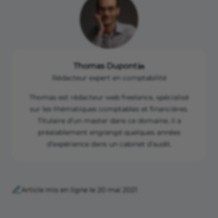
Thomas Dupont
Rédacteur expert en comptabilité
Thomas est rédacteur web freelance, spécialisé
sur les thématiques comptables et financières.
Titulaire d’un master dans ce domaine, il a
préalablement engrangé quelques années
d’expérience dans un cabinet d’audit.
Article mis en ligne le 20 mai 2021