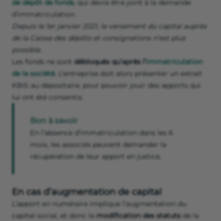
de dépôt de fonds
, qui devra être joint à la demande
d’immatriculation.
Depuis le 1er janvier 2021, le versement du capital auprès
de la Caisse des dépôts et consignations n’est plus
possible.
Les fonds ne sont
débloqués qu’après l’
immatriculation
de la société
. L’entreprise doit alors présenter un extrait
KBIS au dépositaire, pour pouvoir jouir des apports qui
lui ont été consentis.
Bon à savoir
En l’absence d’immatriculation dans les 6
mois, les associés peuvent demander la
récupération de leur apport en justice.
En cas d’augmentation de capital
L’apport en numéraire implique l’augmentation du
capital social, et donc la
modification des statuts
de la