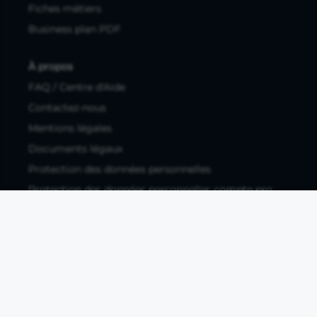
Fiches métiers
Business plan PDF
À propos
FAQ / Centre d'Aide
Contactez-nous
Mentions légales
Documents légaux
Protection des données personnelles
Protection des données personnelles compte pro
Paramétrer les cookies
Compte ouvert, sous réserve d'acceptation, auprès d'Okali,
filiale du groupe Crédit Agricole, établissement de monnaie
électronique enregistré à l'ACPR (REGAFI 17448,
www.regafi.fr), SAS au capital social de 5.660.962,00 €, 50 rue
La Boétie, 75008 Paris, RCS Paris 890 111 776. Propulse by CA
est une offre distribuée par Crédit Agricole SA, établissement
de crédit de droit français agréé par l'ACPR, SA au capital
social de 9 123 093 081,00 €, 12, place des Etats-Unis, 92127