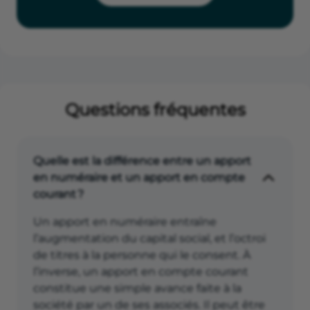
Questions fréquentes
Quelle est la différence entre un apport
en numéraire et un apport en compte
courant ?
Un apport en numéraire entraîne
l’augmentation du capital social, et l’octroi
de titres à la personne qui le consent. À
l’inverse, un apport en compte courant
constitue une simple avance faite à la
société par un de ses associés. Il peut être