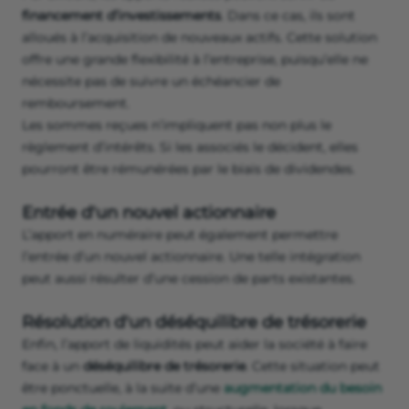
financement d’investissements
. Dans ce cas, ils sont
alloués à l’acquisition de nouveaux actifs. Cette solution
offre une grande flexibilité à l’entreprise, puisqu’elle ne
nécessite pas de suivre un échéancier de
remboursement.
Les sommes reçues n’impliquent pas non plus le
règlement d’intérêts. Si les associés le décident, elles
pourront être rémunérées par le biais de dividendes.
Entrée d'un nouvel actionnaire
L’apport en numéraire peut également permettre
l’entrée d’un nouvel actionnaire. Une telle intégration
peut aussi résulter d’une cession de parts existantes.
Résolution d'un déséquilibre de trésorerie
Enfin, l’apport de liquidités peut aider la société à faire
face à un
déséquilibre de trésorerie
. Cette situation peut
être ponctuelle, à la suite d’une
augmentation du besoin