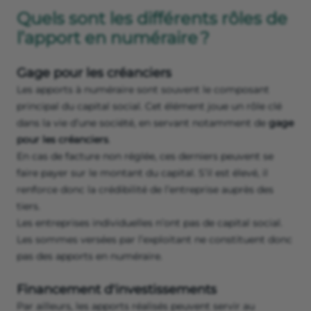
Quels sont les différents rôles de
l’apport en numéraire ?
Gage pour les créanciers
Les apports à numéraire sont souvent le composant
principal du capital social. Cet élément joue un rôle clé
dans la vie d’une société, en servant notamment de
gage
pour les créanciers
.
En cas de facture non réglée, ces derniers peuvent se
faire payer sur le montant du capital. S’il est élevé, il
renforce donc la crédibilité de l’entreprise auprès des
tiers.
Les entreprises individuelles n’ont pas de capital social.
Les sommes versées par l’exploitant ne constituent donc
pas des apports en numéraire.
Financement d'investissements
Par ailleurs, les apports réalisés peuvent servir au