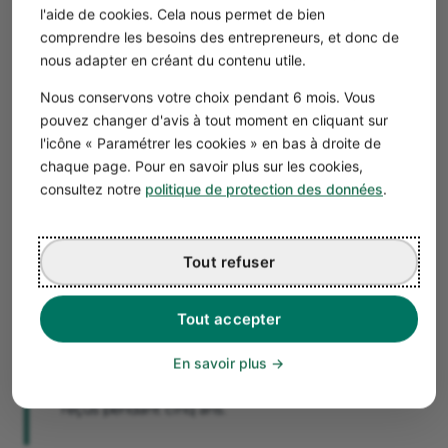
Le droit de participer aux décisions collectives
, en
l'aide de cookies. Cela nous permet de bien
prenant part aux assemblées générales.
comprendre les besoins des entrepreneurs, et donc de
Le droit de vote
.
nous adapter en créant du contenu utile.
Le droit à l’information
de la part des dirigeants.
Nous conservons votre choix pendant 6 mois. Vous
pouvez changer d'avis à tout moment en cliquant sur
💡Les associés bénéficient d’autres droits plus
l'icône « Paramétrer les cookies » en bas à droite de
spécifiques. En cas de désaccord avec le dirigeant, ils
chaque page. Pour en savoir plus sur les cookies,
peuvent par exemple solliciter une expertise de gestion
consultez notre
politique de protection des données
.
sur une opération précise.
Bon à savoir
Tout refuser
Une personne physique qui souscrit au capital
d’une PME peut bénéficier d’une
réduction
d’impôt sur le revenu, à hauteur de 18 % du
Tout accepter
montant de son apport
. Pour profiter de cette
disposition, vous devez respecter certaines
En savoir plus
conditions, et notamment conserver les titres
reçus pendant cinq ans.