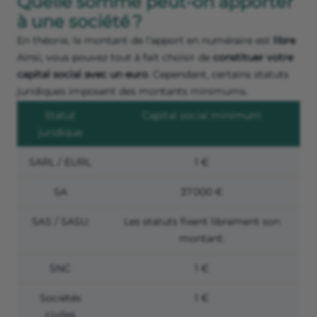
Quelle somme peut-on apporter
à une société ?
En théorie, le montant de l’apport en numéraire est
libre
.
Ainsi, vous pouvez tout à fait choisir de
constituer votre
capital social avec un euro
. Cependant, certains statuts
juridiques imposent des montants minimums.
Statut
Capital social minimum
juridique
SARL / EURL
1 €
SA
37 000 €
SAS / SASU
Les statuts fixent librement son
montant.
SNC
1 €
Sociétés
1 €
civiles