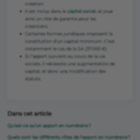
création.
Il est inclus dans le
capital social
, et joue
ainsi un rôle de garantie pour les
créanciers.
Certaines formes juridiques imposent la
constitution d’un capital minimum. C’est
notamment le cas de la SA (37 000 €).
Si l’apport survient au cours de la vie
sociale, il nécessite une augmentation de
capital, et donc une modification des
statuts.
Dans cet article
Qu’est-ce qu’un apport en numéraire ?
Quels sont les différents rôles de l’apport en numéraire ?