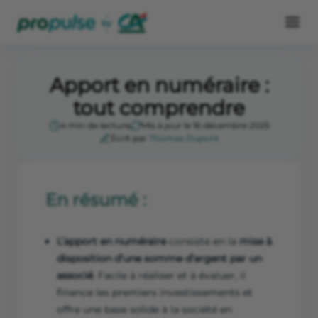
Apport en numéraire :
tout comprendre
4 min de lecture
Mis à jour le 16 décembre 2025
Écrit par
Thomas Dupont
En résumé :
L’apport en numéraire
consiste en la
mise à
disposition d’une somme d’argent par un
associé
. Facile à réaliser et à évaluer, il
finance les premiers investissements et
offre une base solide à la société en