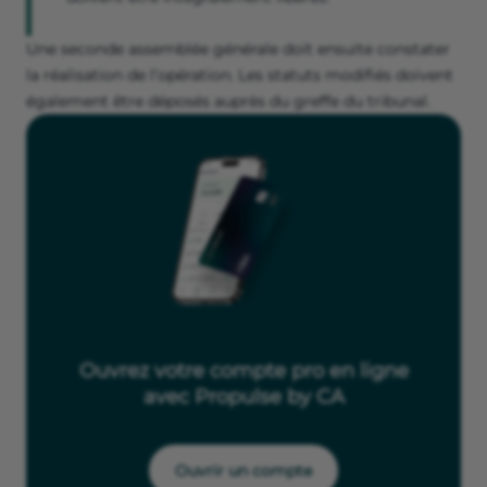
Une seconde assemblée générale doit ensuite constater
la réalisation de l’opération. Les statuts modifiés doivent
également être déposés auprès du greffe du tribunal.
Ouvrez votre compte pro en ligne
avec Propulse by CA
Ouvrir un compte