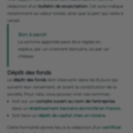
rédaction d’un
bulletin de souscription
. Cet acte indique
notamment sa valeur totale, ainsi que la part qui reste à
verser.
Bon à savoir
La somme apportée peut être réglée en
espèce, par un virement bancaire, ou par un
chèque.
Dépôt des fonds
Le
dépôt des fonds
doit intervenir dans les 8 jours qui
suivent leur versement, et avant la constitution de la
société. Pour cela, vous pouvez virer ces sommes :
Soit sur un
compte ouvert au nom de l’entreprise
,
dans un
établissement bancaire domicilié en France
;
Soit faire un
dépôt de capital chez un notaire
.
Cette formalité donne lieu à la rédaction d’un
certificat