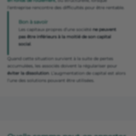
en fonds de roulement
, ou structurelle, lorsque
l’entreprise rencontre des difficultés pour être rentable.
Bon à savoir
Les capitaux propres d’une société
ne peuvent
pas être inférieurs à la moitié de son capital
social
.
Quand cette situation survient à la suite de pertes
accumulées, les associés doivent la régulariser pour
éviter la dissolution
. L’augmentation de capital est alors
l’une des solutions pouvant être utilisées.