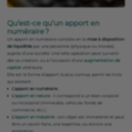
Qu’est-ce qu’un apport en
numéraire ?
Un apport en numéraire consiste en la
mise à disposition
de liquidités
par une personne (physique ou morale),
auprès d’une société. Une telle opération peut survenir
dès sa création, ou à l’occasion d’une
augmentation de
capital
ultérieure.
Elle est la forme d’apport la plus connue, parmi les trois
qui existent :
L’apport en numéraire
;
L'
apport en nature
: il correspond à un bien corporel
ou incorporel (immeuble, véhicule, fonds de
commerce, etc.) ;
L'
apport en industrie
: son objet est immatériel et peut
être un savoir-faire, une expertise, ou encore une
prestation.