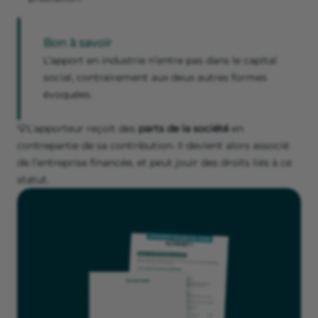
Bon à savoir
L’apport en industrie n’entre pas dans le capital
social, contrairement aux deux autres formes
évoquées.
💡L’apporteur reçoit des
parts de la société
en
contrepartie de sa contribution. Il devient alors associé
de l’entreprise financée, et peut jouir des droits liés à ce
statut.