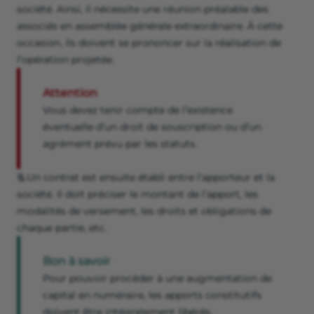
société. Ainsi, il nécessite une réunion préalable des
associés en assemblée générale extraordinaire. À cette
occasion, ils doivent se prononcer sur la réalisation de
l’opération projetée.
Attention
Vous devez tenir compte de l’existence
éventuelle d’un droit de souscription ou d’un
agrément prévu par les statuts.
📃Un contrat est ensuite établi entre l’apporteur et la
société. Il doit préciser le montant de l’apport, les
modalités de versement, les droits et obligations de
chaque partie, etc.
Bon à savoir
Pour pouvoir procéder à une augmentation de
capital en numéraire, les apports constitutifs
doivent être intégralement libérés.