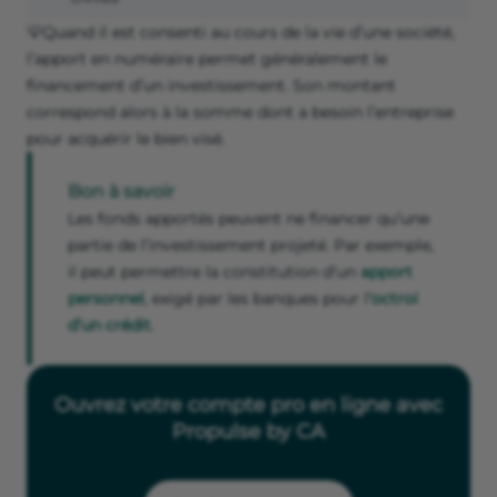
💡Quand il est consenti au cours de la vie d’une société,
l’apport en numéraire permet généralement le
financement d’un investissement. Son montant
correspond alors à la somme dont a besoin l’entreprise
pour acquérir le bien visé.
Bon à savoir
Les fonds apportés peuvent ne financer qu’une
partie de l’investissement projeté. Par exemple,
il peut permettre la constitution d’un
apport
personnel
, exigé par les banques pour l
'octroi
d’un crédit
.
Ouvrez votre compte pro en ligne avec
Propulse by CA