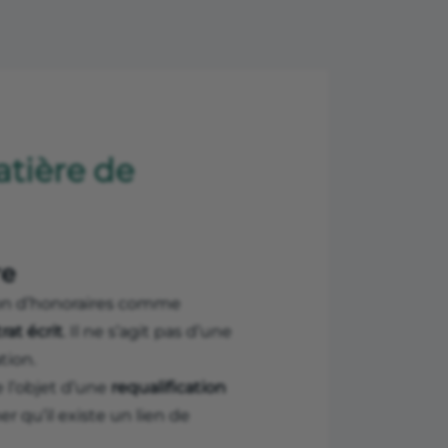
atière de
re
sion d’honoraires comme
rat écrit
. Il ne s’agit pas d’une
tion.
e l’objet d’une
requalification
er qu’il existe un lien de