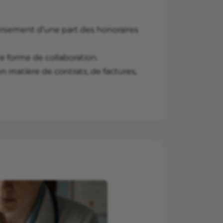
eversement d’une part des honoraires
e forme de collaboration.
n matière de contrats, de factures,