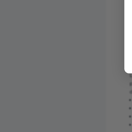
I
d
p
d