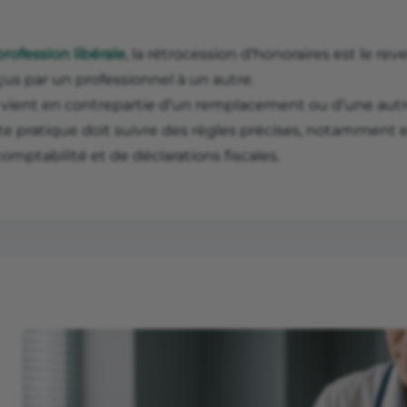
profession libérale
, la rétrocession d’honoraires est le r
us par un professionnel à un autre.
e vient en contrepartie d’un remplacement ou d’une autr
te pratique doit suivre des règles précises, notamment e
omptabilité et de déclarations fiscales.