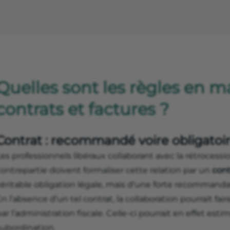
Quelles sont les règles en m
contrats et factures ?
Contrat : recommandé voire obligatoi
Les professionnels libéraux collaborant avec la rétroces
ontrepartie doivent formaliser cette relation par un
cont
véritable obligation légale, mais d'une forte recommanda
n l’absence d’un tel contrat, la collaboration pourrait fair
ar l’administration fiscale. Celle-ci pourrait en effet estim
subordination.