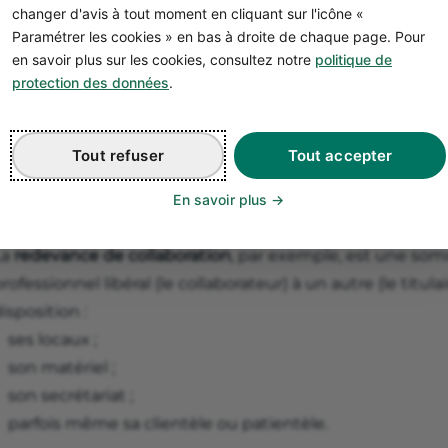
de ces honoraires pour couvrir les charges liées au ca
changer d'avis à tout moment en cliquant sur l'icône «
La rétrocession d’honoraires qu’il verse à son rempla
Paramétrer les cookies » en bas à droite de chaque page. Pour
consultation.
en savoir plus sur les cookies, consultez notre
politique de
protection des données
.
Différences avec d’autres transaction
Tout refuser
Tout accepter
professionnels libéraux
l est assez courant de confondre la rétrocession d’honor
En savoir plus
’accords financiers entre professionnels libéraux.
La
redevance de collaboration
, par exemple, est une so
rofessionnel libéral (le collaborateur) à un autre (le titul
isposition :
ses locaux ;
son matériel ;
son secrétariat ;
parfois même sa clientèle ou patientèle.