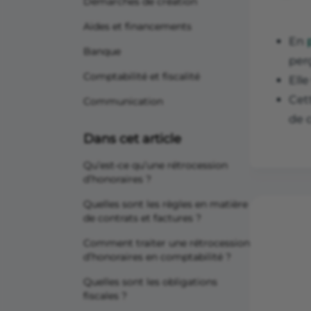
Démarches de création
Aides et financements
En
Banque
perç
Comptabilité et fiscalité
Ell
Cet
Communication
de c
Dans cet article
Qu’est-ce qu’une rétrocession
d’honoraires ?
Quelles sont les règles en matière
de contrats et factures ?
Comment traiter une rétrocession
d’honoraires en comptabilité ?
Quelles sont les obligations
fiscales ?