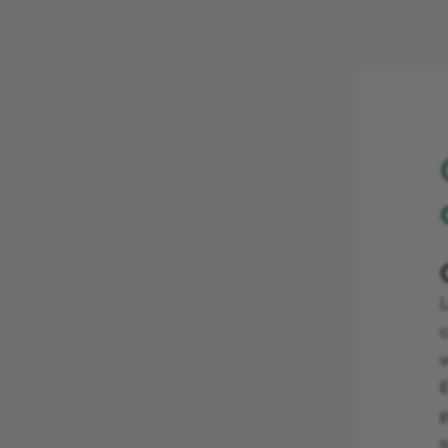
c
E
p