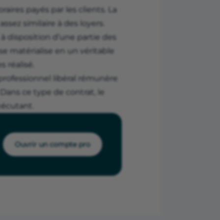
aires payés par les clients. La
assez similaire à des loyers.
à disposition d’une partie des
 se matérialise en un véritable
s réalisé.
professionnel libéral rémunère
 Dans ce type de contrat, le
xécutant.
Ouvrir un compte pro