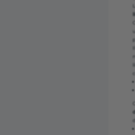
l
C
p
I