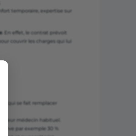
;
nfort temporaire, expertise sur
e
. En effet, le contrat prévoit
ur couvrir les charges qui lui
te qui se fait remplacer
 de leur médecin habituel.
onserve par exemple 30 %