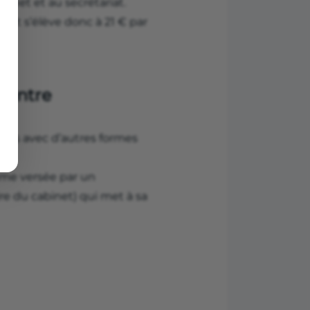
binet et au secrétariat.
çant s’élève donc à 21 € par
s entre
aires avec d’autres formes
mme versée par un
aire du cabinet) qui met à sa