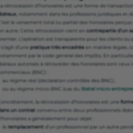
La rétrocession d’honoraires est une forme de transacti
ibéraux
, notamment dans les professions juridiques et d
’est le versement total ou partiel des honoraires perçus 
un autre. Cette rétrocession vient en
contrepartie d’un s
remier. L’opération est transparente pour les clients ou 
l s’agit d’une
pratique très encadrée
en matière légale, c
notamment par le code général des impôts. En particulier
libéraux autorisés à rétrocéder des honoraires sont ceux
commerciaux (BNC) :
au régime réel (déclaration contrôlée des BNC) ;
ou au régime micro-BNC (cas du
libéral micro-entrepr
Concrètement, la rétrocession d’honoraires est une
form
dans un contrat
convenu entre deux professionnels libéra
d’honoraires a généralement pour objet :
le
remplacement
d’un professionnel par un autre pend