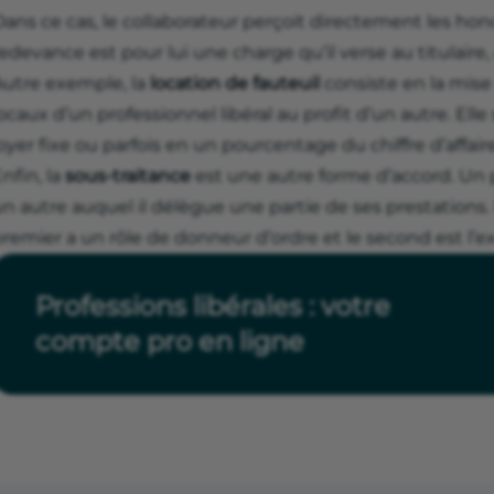
ans ce cas, le collaborateur perçoit directement les honor
edevance est pour lui une charge qu’il verse au titulaire, 
Autre exemple, la
location de fauteuil
consiste en la mise 
ocaux d’un professionnel libéral au profit d’un autre. Elle
oyer fixe ou parfois en un pourcentage du chiffre d’affaire
nfin, la
sous-traitance
est une autre forme d’accord. Un 
n autre auquel il délègue une partie de ses prestations.
remier a un rôle de donneur d’ordre et le second est l’e
Professions libérales : votre
compte pro en ligne