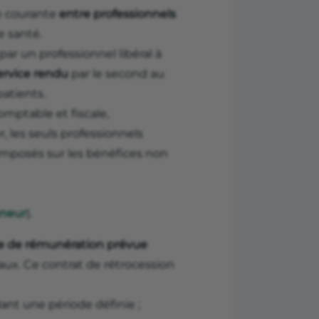
on courante
entre professionnels
e santé.
par un professionnel libéral à
ervice rendu
par le second au
patients.
omptable et fiscale,
, les seuls professionnels
 imposés sur les bénéfices non
eneur
).
e de rémunération prévue
ux. Ce contrat de rétrocession
ant une période définie ;