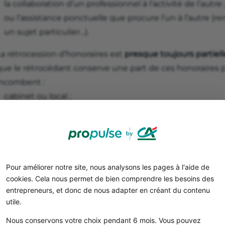
la collaboration d’un professionnel à l’activité de l’autre 
ou l’assistance ponctuelle que procure l’un à l’autre (re
un sujet particulier…).
a rétrocession d’honoraires est
presque toujours partiell
ue le rétrocédant conserve une part de ces honoraires po
incombent :
cabinet ou local ;
secrétariat et autre personnel mis à disposition ;
matériel et fournitures…
Exemple
Pour améliorer notre site, nous analysons les pages à l'aide de
L’exemple classique est celui d’un médecin généralis
cookies. Cela nous permet de bien comprendre les besoins des
par un autre pendant une période d’absence.
entrepreneurs, et donc de nous adapter en créant du contenu
Les patients règlent 30 € par consultation au profit
utile.
Le contrat de remplacement prévoit que celui-ci c
Nous conservons votre choix pendant 6 mois. Vous pouvez