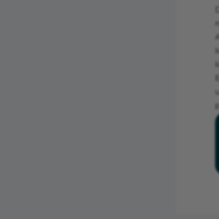
D
r
l
l
E
u
p