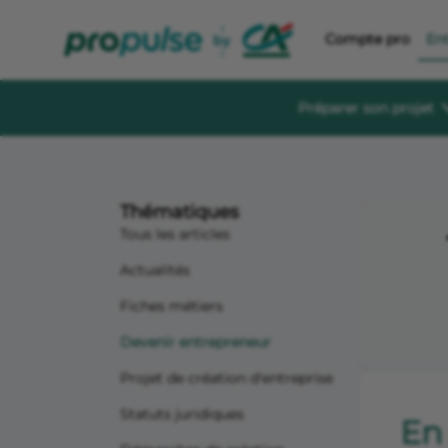
Compte pro
En
Préparer son projet
Se former et éc
Guides à té
Thématiques
Des guides gratu
sereinement
Tous les articles
Le Crédit Ag
Actualités
Événements, aid
création d’entre
Fiches métiers
Forum de di
Devenir entrepreneur
Un espace dédié
s'informer, s'in
Projet de création d'entreprise
Statuts juridiques
En