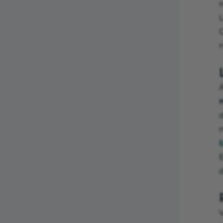
r
L
C
r
d
V