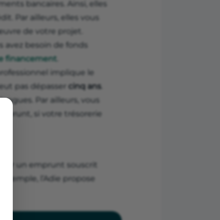
ments bancaires. Ainsi, elles
. Par ailleurs, elles vous
vre de votre projet.
us avez besoin de fonds
de financement
.
rofessionnel implique le
eut pas dépasser
cinq ans
.
ngues. Par ailleurs, vous
prunt, si votre trésorerie
pour un emprunt souscrit
r exemple, l’Adie propose