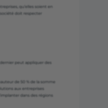
treprises, qu’elles soient en
 société doit respecter
e dernier peut appliquer des
à hauteur de 50 % de la somme
lutions aux entreprises
s’implanter dans des régions