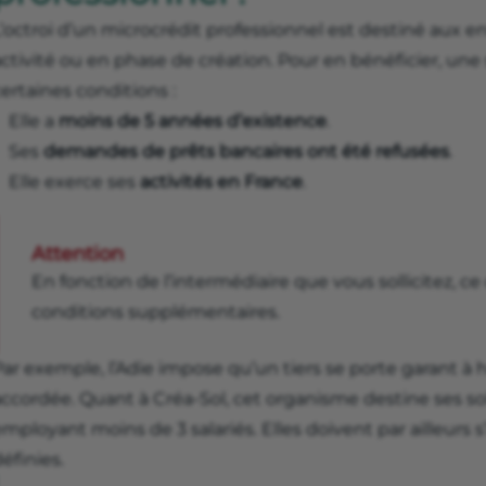
’octroi d’un microcrédit professionnel est destiné aux en
ctivité ou en phase de création. Pour en bénéficier, une
ertaines conditions :
Elle a
moins de 5 années d’existence
.
Ses
demandes de prêts bancaires ont été refusées
.
Elle exerce ses
activités
en France
.
Attention
En fonction de l’intermédiaire que vous sollicitez, c
conditions supplémentaires.
Par exemple, l’Adie impose qu’un tiers se porte garant 
accordée. Quant à Créa-Sol, cet organisme destine ses so
mployant moins de 3 salariés. Elles doivent par ailleurs 
éfinies.