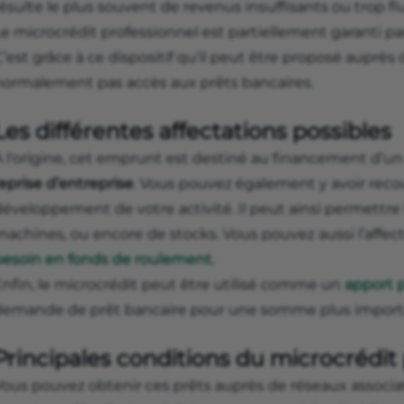
ésulte le plus souvent de revenus insuffisants ou trop fl
e microcrédit professionnel est partiellement garanti pa
’est grâce à ce dispositif qu’il peut être proposé auprès
normalement pas accès aux prêts bancaires.
Les différentes affectations possibles
À l'origine, cet emprunt est destiné au financement d’u
eprise d’entreprise
. Vous pouvez également y avoir reco
éveloppement de votre activité. Il peut ainsi permettre l
machines, ou encore de stocks. Vous pouvez aussi l’affe
besoin en fonds de roulement
.
Enfin, le microcrédit peut être utilisé comme un
apport 
demande de prêt bancaire pour une somme plus import
Principales conditions du microcrédit
ous pouvez obtenir ces prêts auprès de réseaux associati