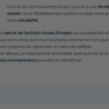
L’octroi de ces financements est soumis à une
étude
dossier
. Ainsi, l’établissement prêteur évalue votre p
votre
solvabilité
.
La
nature de l’activité n’a pas d’impact
sur la possibilité 
avez donc droit, que vous souhaitiez exercer en tant que
ous projetiez de reprendre un salon de coiffure.
ar ailleurs, ce dispositif est accessible, quel que soit le st
auto-entrepreneurs
peuvent en bénéficier.