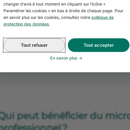
changer d'avis à tout moment en cliquant sur l'icône «
Besoin d'un financement ?
Paramétrer les cookies » en bas à droite de chaque page. Pour
en savoir plus sur les cookies, consultez notre
politique de
protection des données
.
Contacter une agence CA
Tout refuser
Tout accepter
En savoir plus
Qui peut bénéficier du micr
professionnel ?