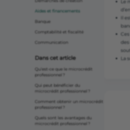
Démarches de création
Le 
d’en
Aides et financements
Il 
Banque
banc
Comptabilité et fiscalité
Ces
des
Communication
sou
Dans cet article
La 
Qu’est-ce que le microcrédit
professionnel ?
Qui peut bénéficier du
microcrédit professionnel ?
Comment obtenir un microcrédit
professionnel ?
Quels sont les avantages du
microcrédit professionnel ?