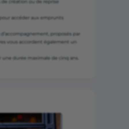
 de création ou de reprise
és pour accéder aux emprunts
ifs d’accompagnement, proposés par
ctures vous accordent également un
r une durée maximale de cinq ans.