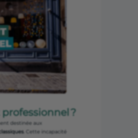
 professionnel ?
ment destinée aux
classiques
. Cette incapacité