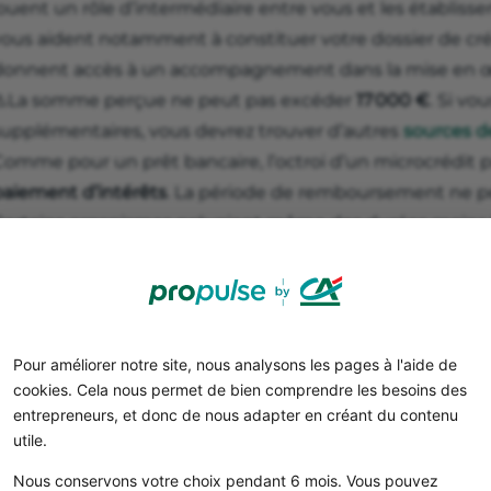
ouent un rôle d’intermédiaire entre vous et les établisse
ous aident notamment à constituer votre dossier de crédit
donnent accès à un accompagnement dans la mise en œu
⚠️La somme perçue ne peut pas excéder
17 000 €
. Si vo
supplémentaires, vous devrez trouver d’autres
sources 
Comme pour un prêt bancaire, l’octroi d’un microcrédit p
paiement
d’intérêts
. La période de remboursement ne p
Certains organismes prévoient même des durées moins lo
pourrez procéder au remboursement anticipé de votre em
vous le permet.
Bon à savoir
Pour améliorer notre site, nous analysons les pages à l'aide de
Le coût du crédit est généralement plus élevé que 
cookies. Cela nous permet de bien comprendre les besoins des
auprès d’un établissement financier traditionnel. Pa
entrepreneurs, et donc de nous adapter en créant du contenu
un taux d’intérêt annuel de 9,87 % au titre de 2024.
utile.
Nous conservons votre choix pendant 6 mois. Vous pouvez