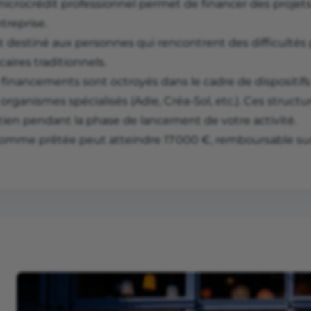
microcrédit professionnel permet de financer des projets
treprise.
est destiné aux personnes qui rencontrent des difficult
aires traditionnels.
 financements sont octroyés dans le cadre de disposit
 organismes spécialisés (Adie, Créa-Sol, etc.). Ces stru
tien pendant la phase de lancement de votre activité.
somme prêtée peut atteindre 17 000 €, remboursable su