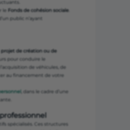
uctuants.
r le
Fonds de cohésion sociale
.
 d’un public n’ayant
n
projet de création ou de
urs pour conduire le
’acquisition de véhicules, de
cter au financement de votre
personnel
, dans le cadre d’une
ante.
 professionnel
fs spécialisés. Ces structures