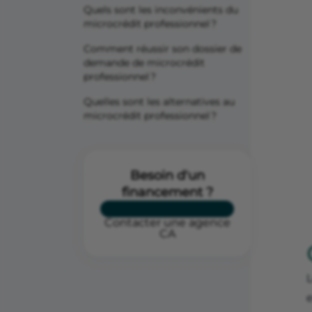
Quels sont les inconvénients du
microcrédit professionnel ?
Comment réussir son dossier de
demande de microcrédit
professionnel ?
Quelles sont les alternatives au
microcrédit professionnel ?
Besoin d'un
financement ?
Contacter une agence
CA