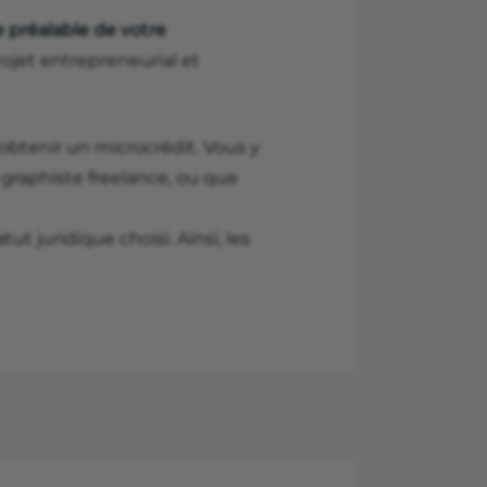
 préalable de votre
rojet entrepreneurial et
d’obtenir un microcrédit. Vous y
 graphiste freelance, ou que
atut juridique choisi. Ainsi, les