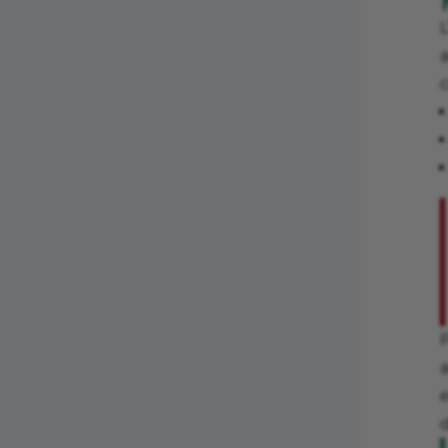
L
a
c
e
d