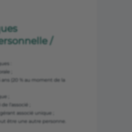
ques
rsonnelle /
ues :
ale ;
 5 ans (20 % au moment de la
ue ;
de l’associé ;
 gérant associé unique ;
eut être une autre personne.