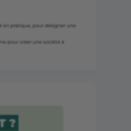
sé en pratique, pour désigner une
me pour créer une société à