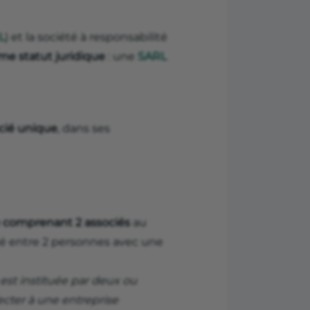
L
) et la société à responsabilité
me statut juridique
: une
SARL
cié unique
, dans ses
e comprenant 2 associés
au
é entre 2 personnes avec une
 est instituée par deux ou
ecter à une entreprise