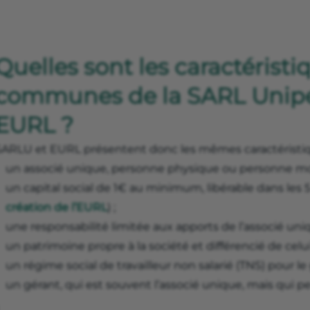
Quelles sont les caractéristi
communes de la SARL Unipe
EURL ?
SARLU et EURL présentent donc les mêmes caractéristiq
un associé unique, personne physique ou personne mor
un capital social de 1€ au minimum, libérable dans les
création de l’EURL
) ;
une responsabilité limitée aux apports de l’associé uniq
un patrimoine propre à la société et différencié de celui 
un régime social de travailleur non salarié (TNS) pour le
un gérant, qui est souvent l’associé unique, mais qui p