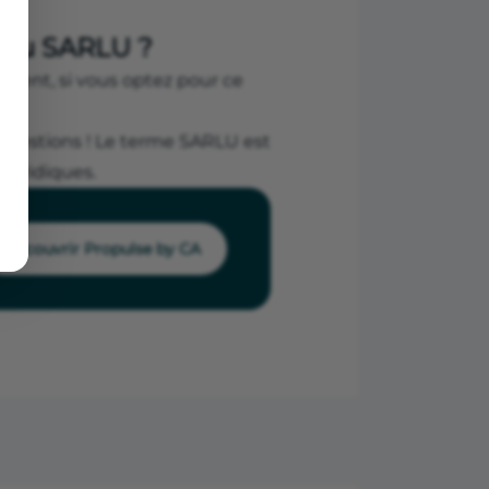
 ou SARLU ?
mment, si vous optez pour ce
questions ! Le terme SARLU est
juridiques.
Découvrir Propulse by CA