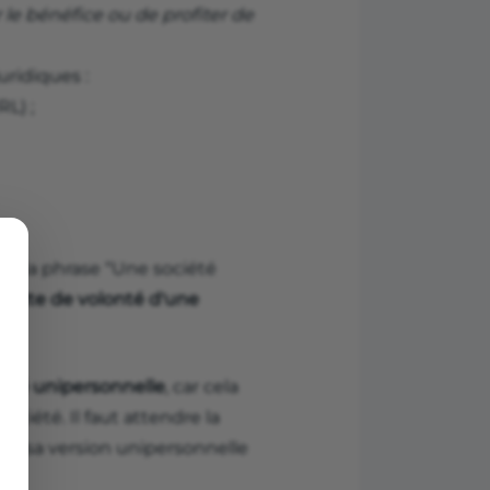
le bénéfice ou de profiter de
uridiques :
RL) ;
ant la phrase “Une société
'
acte de volonté d'une
iété unipersonnelle
, car cela
ociété. Il faut attendre la
9 et sa version unipersonnelle