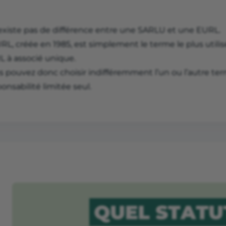
n’existe pas de différence entre une SARLU et une EURL.
RL, créée en 1985, est simplement le terme le plus utili
L à associé unique.
s pouvez donc choisir indifféremment l’un ou l’autre ter
onsabilité limitée seul.