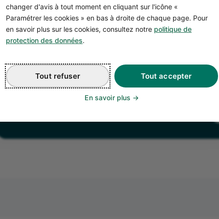
changer d'avis à tout moment en cliquant sur l'icône «
Paramétrer les cookies » en bas à droite de chaque page. Pour
Comment choisir le bon terme : EURL
en savoir plus sur les cookies, consultez notre
politique de
ous pouvez donc utiliser l’un ou l’autre terme indiffére
protection des données
.
tatut juridique lors d’une création de société seul.
n pratique, l
’EURL est plus utilisé
et suscitera moins de 
Tout refuser
Tout accepter
moins connu du grand public comme des professionnels 
En savoir plus
Besoin d'un compte pro ?