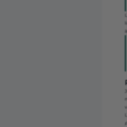
L
à
v
L