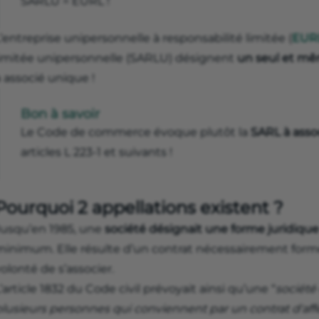
SARLU = EURL !
’entreprise unipersonnelle à responsabilité limitée (
EUR
limitée unipersonnelle (SARLU) désignent
un seul et mê
 associé unique !
Bon à savoir
Le Code de commerce évoque plutôt la
SARL à asso
articles L 223-1 et suivants !
Pourquoi 2 appellations existent ?
Jusqu’en 1985, une
société désignait une forme juridiqu
minimum. Elle résulte d’un contrat nécessairement form
olonté de s’associer.
’article 1832 du Code civil prévoyait ainsi qu’une “
société
plusieurs personnes qui conviennent par un contrat d'aff