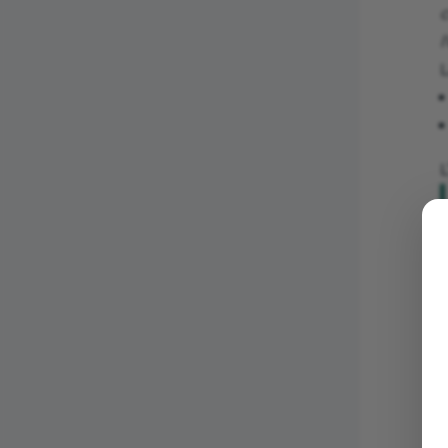
l
L
L
l
c
(