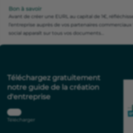
Bon à savoir
Avant de créer une EURL au capital de 1€, réfléchissez
l’entreprise auprès de vos partenaires commerciaux 
social apparaît sur tous vos documents…
Téléchargez gratuitement
notre guide de la création
d'entreprise
Télécharger