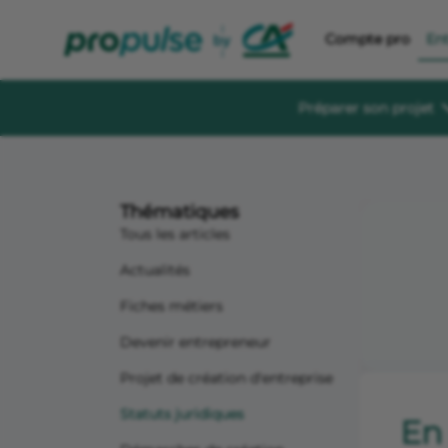
Compte pro
En
Préparer son projet
Se former et éc
Guides à té
Thématiques
Des guides gratu
sereinement
Tous les articles
Le Crédit Ag
Actualités
Événements, aid
création d’entre
Fiches métiers
Forum de di
Devenir entrepreneur
Un espace dédié
s'informer, s'in
Projet de création d'entreprise
Statuts juridiques
En