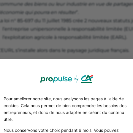
commune des biens ou leur industrie en vue de partager 
'économie qui pourra en résulter
”.
a loi n° 85-697 du 11 juillet 1985 crée 2 nouveaux statuts j
l’entreprise unipersonnelle à responsabilité limitée (EU
l’exploitation agricole à responsabilité limitée (EARL).
’EURL s’installe alors dans le paysage juridique français.
Bon à savoir
Cette loi modifie l’article 1832 du Code civil en ajout
peut être instituée, dans les cas prévus par la loi, par l
seule personne
.”
Pour améliorer notre site, nous analysons les pages à l'aide de
En 1985, les parlementaires ne veulent pas acter une
soc
cookies. Cela nous permet de bien comprendre les besoins des
entrepreneurs, et donc de nous adapter en créant du contenu
eur semble contradictoire avec la définition même de la s
utile.
réation de la société par actions simplifiée (SAS) en 199
SASU) pour parler de “société unipersonnelle”.
Nous conservons votre choix pendant 6 mois. Vous pouvez