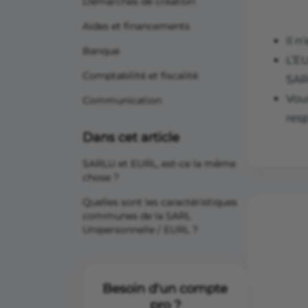
Démarches de création
Aides et financements
Il 
Banque
L’EU
Comptabilité et fiscalité
SAR
Vou
Communication
resp
Dans cet article
SARLU et EURL, est-ce la même
chose ?
Quelles sont les caractéristiques
communes de la SARL
Unipersonnelle / EURL ?
Besoin d'un compte
pro ?