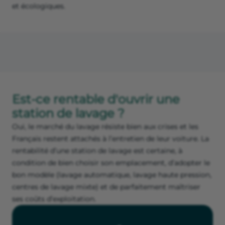
et écologiques.
Est-ce rentable d'ouvrir une
station de lavage ?
Oui, le marché du lavage résiste bien aux crises et les
Français restent attachés à l’entretien de leur voiture. La
rentabilité d’une station de lavage est certaine, à
condition de bien choisir son emplacement, d’adopter le
bon modèle (lavage automatique, lavage haute pression,
centres de lavage mixte) et de parfaitement maîtriser
ses coûts d’exploitation.