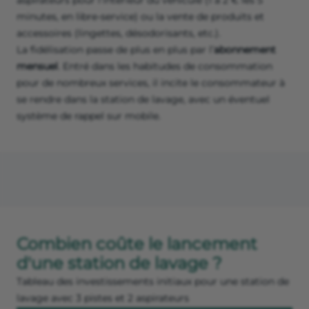
aspirateurs pour l’intérieur du véhicule (1 à 2 € les 5
minutes, en libre-service) ou la vente de produits et
accessoires (lingettes, désodorisants, etc.).
La fidélisation passe de plus en plus par l’
abonnement
mensuel
. Entré dans les habitudes de consommation
pour de nombreux services, il incite le consommateur à
se rendre dans la station de lavage, avec un éventuel
système de rappel sur mobile.
Combien coûte le lancement
d'une station de lavage ?
Tableau des investissements initiaux pour une station de
lavage avec 3 pistes et 2 aspirateurs