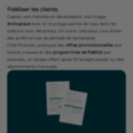
Fidéliser les clients
Captez une clientèle en développant une image
écologique
avec le recyclage partiel de l’eau dans les
stations avec décanteur. En outre, cela peut vous éviter
des arrêts en cas de période de sécheresse.
Côté finances, prévoyez des
offres promotionnelles
aux
heures creuses et des
programmes de fidélité
(par
exemple, un lavage offert après 10 lavages payés) ou des
abonnements mensuels.