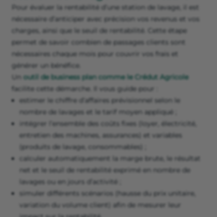
Pour évaluer la rentabilité d’une station de lavage, il est
nécessaire d’anticiper avec précision vos revenus et vos
charges, ainsi que le seuil de rentabilité. Cette étape
permet de savoir combien de passages clients sont
nécessaires chaque mois pour couvrir vos frais et
générer un bénéfice.
Un
outil de business plan comme le Crédut Agricole
facilite cette démarche. Il vous guide pour :
estimer le chiffre d’affaires prévisionnel selon le
nombre de lavages et le tarif moyen appliqué ;
intégrer l’ensemble des coûts fixes (loyer, électricité,
entretien des machines, assurances) et variables
(produits de lavage, consommables) ;
calculer automatiquement la marge brute, le résultat
net et le seuil de rentabilité exprimé en nombre de
lavages ou en jours d’activité ;
simuler différents scénarios (hausse du prix unitaire,
variation du volume client) afin de mesurer leur
impact sur la rentabilité.