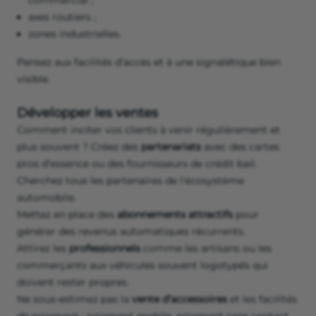
commercial ;
axes routiers ;
zones industrielles.
Pensez aux facilités d’accès et à une signalétique bien
visible.
Développer les ventes
Comment inciter vos clients à venir régulièrement et
plus souvent ? Créez des
partenariats
avec des cartes
pros d’essence ou des fournisseurs de crédit bail.
Cherchez tous les partenaires de l'écosystème
automobile.
Mettez en place des
abonnements attractifs
pour
générer des revenus automatiques récurrents.
Attirez les
professionnels
comme les artisans ou les
commerçants aux véhicules souvent logotypés qui
doivent rester propres.
Ne sous-estimez pas la
vente d’accessoires
et les facilités