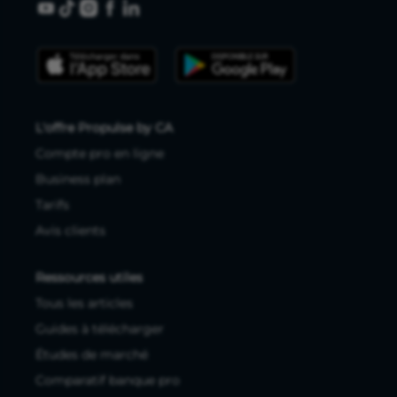
L'offre Propulse by CA
Compte pro en ligne
Business plan
Tarifs
Avis clients
Ressources utiles
Tous les articles
Guides à télécharger
Études de marché
Comparatif banque pro