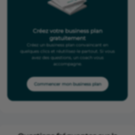
Créez votre business plan
gratuitement
Créez un business plan convaincant en
quelques clics et réutilisez-le partout. Si vous
avez des questions, un coach vous
accompagne.
Commencer mon business plan