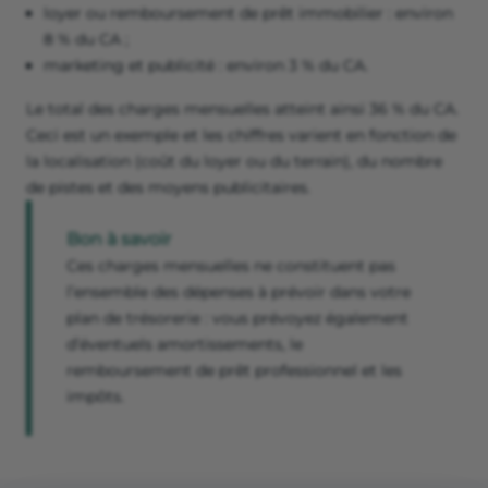
loyer ou remboursement de prêt immobilier : environ
8 % du CA ;
marketing et publicité : environ 3 % du CA.
Le total des charges mensuelles atteint ainsi 36 % du CA.
Ceci est un exemple et les chiffres varient en fonction de
la localisation (coût du loyer ou du terrain), du nombre
de pistes et des moyens publicitaires.
Bon à savoir
Ces charges mensuelles ne constituent pas
l’ensemble des dépenses à prévoir dans votre
plan de trésorerie : vous prévoyez également
d’éventuels amortissements, le
remboursement de prêt professionnel et les
impôts.