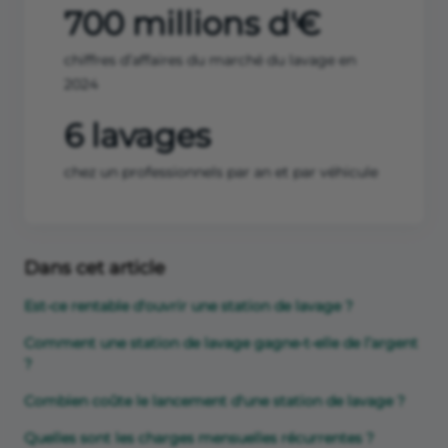
700 millions d'€
chiffres d’affaires du marché du lavage en
2024
6 lavages
chez un professionnels par an et par véhicule
Dans cet article
Est-ce rentable d'ouvrir une station de lavage ?
Comment une station de lavage gagne-t-elle de l’argent
?
Combien coûte le lancement d'une station de lavage ?
Quelles sont les charges mensuelles récurrentes ?