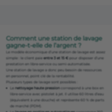
Comment une station de lavage
gagne-t-elle de l’argent ?
Le modèle économique d’une station de lavage est assez
simple : le client paie
entre 3 et 15 €
pour disposer d’une
prestation en libre-service ou semi-automatisée.
Une station de lavage a donc peu besoin de ressources
en personnel, point clé de la rentabilité.
Plusieurs types de lavage sont possibles :
Le
nettoyage haute pression
correspond à une box en
libre-service avec pistolet à jet. Il utilise 60 litres d’eau
(équivalent à une douche) et représente 60 % de parts
de marché (PDM).