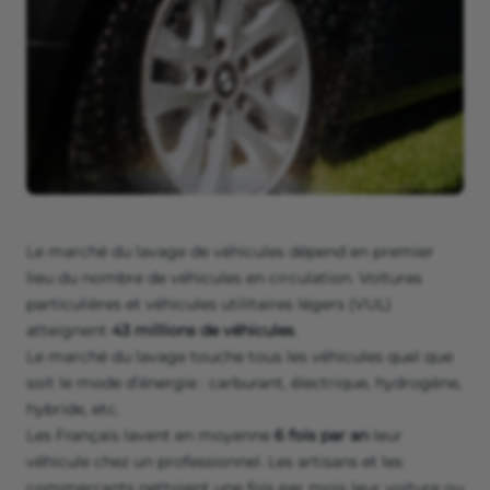
Le marché du lavage de véhicules dépend en premier
lieu du nombre de véhicules en circulation. Voitures
particulières et véhicules utilitaires légers (VUL)
atteignent
43 millions de véhicules
.
Le marché du lavage touche tous les véhicules quel que
soit le mode d’énergie : carburant, électrique, hydrogène,
hybride, etc.
Les Français lavent en moyenne
6 fois par an
leur
véhicule chez un professionnel. Les artisans et les
commerçants nettoient une fois par mois leur voiture ou