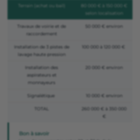
Terrain (achat ou bail)
80 000 € à 150 000 €
selon localisation
Travaux de voirie et de
50 000 € environ
raccordement
Installation de 3 pistes de
100 000 à 120 000 €
lavage haute pression
Installation des
20 000 € environ
aspirateurs et
monnayeurs
Signalétique
10 000 € environ
TOTAL
260 000 € à 350 000
€
Bon à savoir