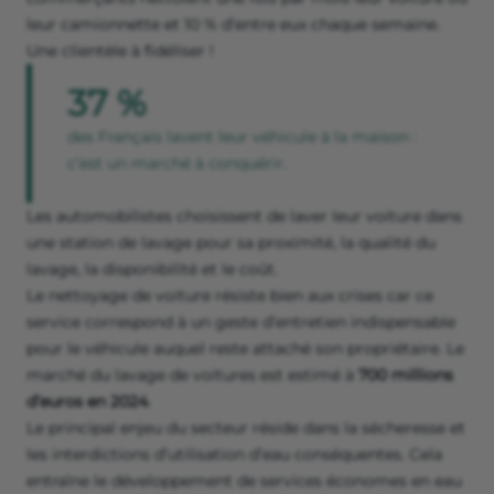
leur camionnette et 10 % d’entre eux chaque semaine.
Une clientèle à fidéliser !
37 %
des Français lavent leur véhicule à la maison :
c’est un marché à conquérir.
Les automobilistes choisissent de laver leur voiture dans
une station de lavage pour sa proximité, la qualité du
lavage, la disponibilité et le coût.
Le nettoyage de voiture résiste bien aux crises car ce
service correspond à un geste d’entretien indispensable
pour le véhicule auquel reste attaché son propriétaire. Le
marché du lavage de voitures est estimé à
700 millions
d’euros en 2024
.
Le principal enjeu du secteur réside dans la sécheresse et
les interdictions d’utilisation d’eau conséquentes. Cela
entraîne le développement de services économes en eau