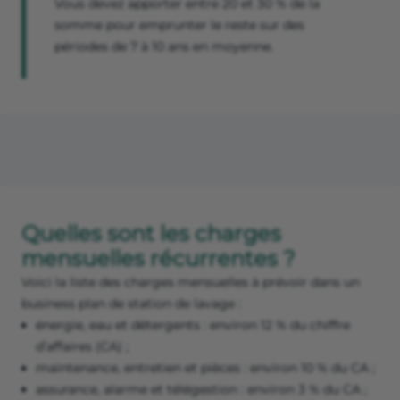
Vous devez apporter entre 20 et 30 % de la
somme pour emprunter le reste sur des
périodes de 7 à 10 ans en moyenne.
Quelles sont les charges
mensuelles récurrentes ?
Voici la liste des charges mensuelles à prévoir dans un
business plan de station de lavage :
énergie, eau et détergents : environ 12 % du chiffre
d’affaires (CA) ;
maintenance, entretien et pièces : environ 10 % du CA ;
assurance, alarme et télégestion : environ 3 % du CA ;