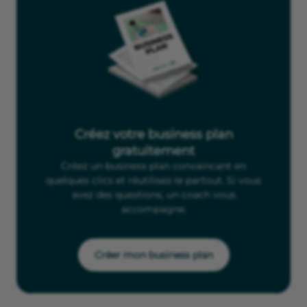
Créez votre business plan
gratuitement
Créez un business plan convaincant en
quelques clics et réutilisez-le partout. Si vous
avez des questions, un coach vous
accompagne.
Créer mon business plan