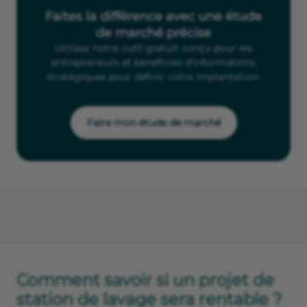
Faites la différence avec une étude
de marché précise
Utilisez notre outil gratuit conçu pour les
entrepreneurs et bénéficiez d'informations
stratégiques pour définir votre implantation.
Faire mon étude de marché
Comment savoir si un projet de
station de lavage sera rentable ?