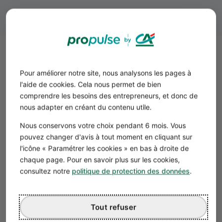
Estimation de rentabilité d'une
Pour améliorer notre site, nous analysons les pages à
station de lavage
l'aide de cookies. Cela nous permet de bien
Pour apprécier la rentabilité, prenons l’exemple d’une
comprendre les besoins des entrepreneurs, et donc de
station de lavage avec 3 pistes haute pression et 2
nous adapter en créant du contenu utile.
aspirateurs, ouverte 7 jours sur 7 en situation semi-
urbaine. Une piste haute pression accueille 20 véhicules
Nous conservons votre choix pendant 6 mois. Vous
chaque jour au tarif de 5€ et comptons 25 aspirations
pouvez changer d'avis à tout moment en cliquant sur
l'icône « Paramétrer les cookies » en bas à droite de
sur chaque poste par jour au tarif de 1,5 €.
chaque page. Pour en savoir plus sur les cookies,
consultez notre
politique de protection des données
.
Calcul du chiffre d’affaires de la station de
lavage
Lavage haute pression : 1 800 lavages par mois (20
Tout refuser
lavages * 3 pistes * 30 jours) soit un CA de 1 800 * 5 = 9
000 €