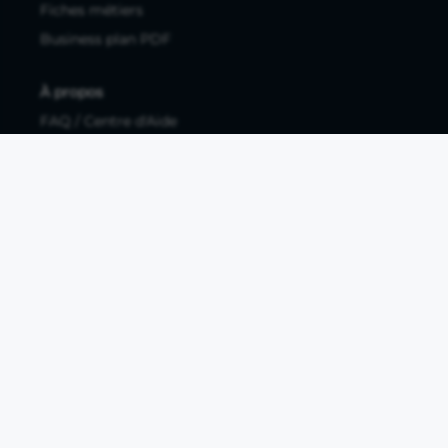
Fiches métiers
Business plan PDF
À propos
FAQ / Centre d'Aide
Contactez-nous
Mentions légales
Documents légaux
Protection des données personnelles
Protection des données personnelles compte pro
Paramétrer les cookies
Compte ouvert, sous réserve d'acceptation, auprès d'Okali,
filiale du groupe Crédit Agricole, établissement de monnaie
électronique enregistré à l'ACPR (REGAFI 17448,
www.regafi.fr), SAS au capital social de 5.660.962,00 €, 50 rue
La Boétie, 75008 Paris, RCS Paris 890 111 776. Propulse by CA
est une offre distribuée par Crédit Agricole SA, établissement
de crédit de droit français agréé par l'ACPR, SA au capital
social de 9 123 093 081,00 €, 12, place des Etats-Unis, 92127