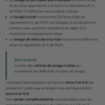
Le
lavage en portiques automatiques
consomme 160
litres d’eau (équivalent à un bain) et représente 25 %
de PDM. Il s’effectue voiture après voiture.
Le
lavage tunnel
consomme 120 litres d’eau et
représente 5 % de PDM. Les lavages se produisent en
continu avec une forte rentabilité en dépit d’un
important investissement initial.
Le
lavage de véhicules à la main
consomme 340 litres
d’eau et représente 10 % de PDM.
Bon à savoir
Il existe des
centres de lavage mixtes
qui
combinent les différents moyens de lavage.
Le lavage haute pression est facturé
entre 3 et 8 €
par
prestation tandis que le lavage sous portique atteint
entre 6 et 15 €
.
Des
ventes complémentaires
sont possibles avec les