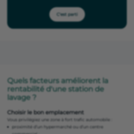
C'est parti
Quels facteurs améliorent la
rentabilité d'une station de
lavage ?
Choisir le bon emplacement
Vous privilégiez une zone à fort trafic automobile :
proximité d’un hypermarché ou d’un centre