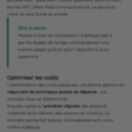
de paiement : paiement mobile, paiement sans contact,
bornes NFC (
Near field communication
). Le parcours
client se veut fluide et simple.
Bon à savoir
Pensez à tous les utilisateurs ! Expliquez pas à
pas les étapes de lavage, voire proposez une
hotline (appel gratuit) pour répondre à leurs
questions.
Optimiser les coûts
L'optimisation des coûts passe par une bonne gestion en
négociant les principaux postes de dépense
: vos
contrats d’eau et d’électricité.
Ensuite, veillez à l’
entretien régulier
des pistes et
matériels pour obtenir des revenus en continu. La
moindre panne fait baisser irrémédiablement votre
chiffre d’affaires.