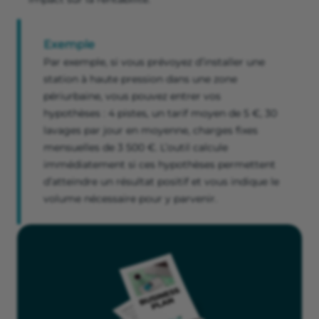
Exemple
Par exemple, si vous prévoyez d’installer une
station à haute pression dans une zone
périurbaine, vous pouvez entrer vos
hypothèses : 4 pistes, un tarif moyen de 5 €, 30
lavages par jour en moyenne, charges fixes
mensuelles de 3 500 €. L’outil calcule
immédiatement si ces hypothèses permettent
d’atteindre un résultat positif et vous indique le
volume nécessaire pour y parvenir.