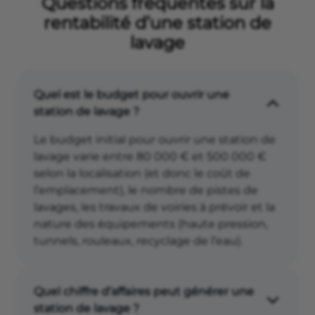
Questions fréquentes sur la
rentabilité d’une station de
lavage
Quel est le budget pour ouvrir une
station de lavage ?
Le budget initial pour ouvrir une station de
lavage varie entre 80 000 € et 500 000 €
selon la localisation (et donc le coût de
l’emplacement), le nombre de pistes de
lavages, les travaux de voiries à prévoir et la
nature des équipements (haute pression,
tunnels, rouleaux, recyclage de l’eau).
Quel chiffre d’affaires peut générer une
station de lavage ?