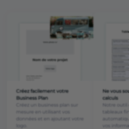
Créez facilement votre
Ne vous sou
Business Plan
calculs
Créez un business plan sur
Notre outil
mesure en utilisant vos
tableaux fi
données et en ajoutant votre
automatiqu
logo.
vos informa