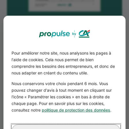
La présentation de votre projet
d'hébergement insolite
La première partie de votre business plan
est capitale : elle synthétise votre projet et
doit donner envie aux investisseurs de lire
Pour améliorer notre site, nous analysons les pages à
la suite.
l'aide de cookies. Cela nous permet de bien
Il faut commencer par un résumé, un
comprendre les besoins des entrepreneurs, et donc de
document de 2 pages maximum qui
nous adapter en créant du contenu utile.
résume les points forts de votre projet.
Nous conservons votre choix pendant 6 mois. Vous
Si vous avez du mal à rédiger cette partie,
écrivez-la en dernier !
pouvez changer d'avis à tout moment en cliquant sur
l'icône « Paramétrer les cookies » en bas à droite de
Détaillez ensuite le cadre de votre activité
et ses particularités :
chaque page. Pour en savoir plus sur les cookies,
consultez notre
politique de protection des données
.
Quel type d’hébergement insolite avez-
vous choisi ?
Pourquoi ?
Est-ce que vous proposez des paniers-