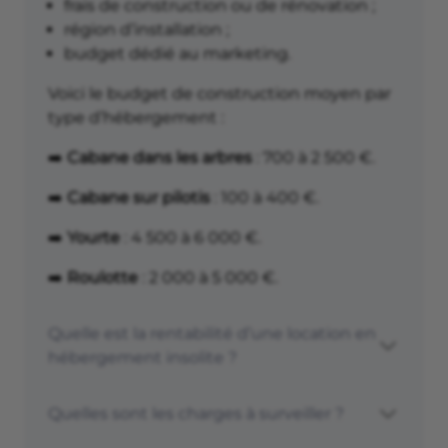
frais de construction ou de rénovation ;
région d’installation ;
budget dédié au marketing.
Voici le budget de construction moyen par
type d’hébergement :
➡️
Cabane dans les arbres
: 700 à 2 500 €.
➡️
Cabane sur pilotis
: 100 à 400 €.
➡️
Yourte
: 4 500 à 6 000 €.
➡️
Roulotte
: 2 000 à 5 000 €.
Quelle est la rentabilité d’une location en
hébergement insolite ?
Quelles sont les charges à surveiller ?