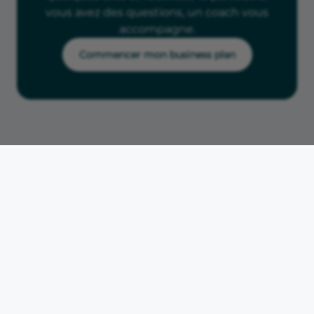
vous avez des questions, un coach vous
accompagne.
Commencer mon business plan
Accueil
Fiches métiers
Création hébergement insolite
Hébergement insolite
Les lecteurs regardent
aussi
Déclarer ses r