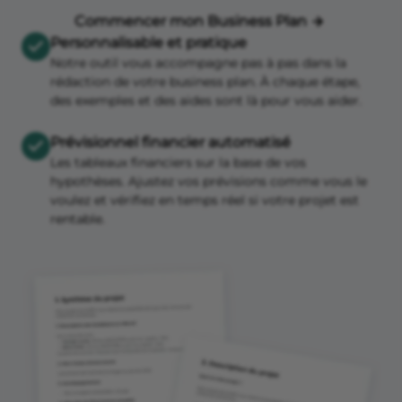
Commencer mon Business Plan
Personnalisable et pratique
Notre outil vous accompagne pas à pas dans la
rédaction de votre business plan. À chaque étape,
des exemples et des aides sont là pour vous aider.
Prévisionnel financier automatisé
Les tableaux financiers sur la base de vos
hypothèses. Ajustez vos prévisions comme vous le
voulez et vérifiez en temps réel si votre projet est
rentable.