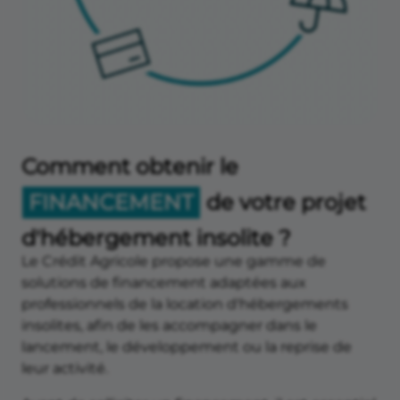
Comment obtenir le
FINANCEMENT
de votre projet
d'hébergement insolite ?
Le Crédit Agricole propose une gamme de
solutions de financement adaptées aux
professionnels de la location d'hébergements
insolites, afin de les accompagner dans le
lancement, le développement ou la reprise de
leur activité.