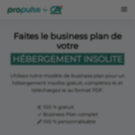
Faites le business plan de
votre
HÉBERGEMENT INSOLITE
Utilisez notre modèle de business plan pour un
hébergement insolite gratuit, complétez-le et
téléchargez-le au format PDF.
100 % gratuit
Business Plan complet
100 % personnalisable