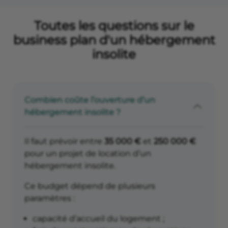
Toutes les questions sur le
business plan d'un hébergement
insolite
Combien coûte l’ouverture d’un
hébergement insolite ?
Il faut prévoir entre
35 000 €
et
250 000 €
pour un projet de location d’un
hébergement insolite.
Ce budget dépend de plusieurs
paramètres :
capacité d’accueil du logement ;