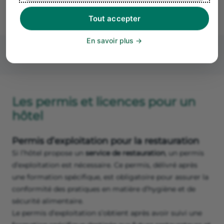
d’urbanisme et les normes de sécurité en vigueur.
Tout accepter
En savoir plus
Les permis et licences pour un
hôtel
Permis d’exploitation pour la restauration
Si l’hôtel propose un
service de restauration
, un permis
d’exploitation est nécessaire. Ce permis, délivré après
une formation spécifique, est obligatoire pour assurer la
conformité des pratiques en matière d’hygiène et de
sécurité alimentaire​​.
Le permis d’exploitation s’obtient après avoir suivi une