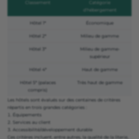
Classement
Catégorie
d'hébergement
Hôtel 1*
Économique
Hôtel 2*
Milieu de gamme
Hôtel 3*
Milieu de gamme-
supérieur
Hôtel 4*
Haut de gamme
Hôtel 5* (palaces
Très haut de gamme
compris)
Les hôtels sont évalués sur des centaines de critères
répartis en trois grandes catégories :
Équipements
Services au client
Accessibilité/développement durable
Ces critères incluent, entre autres, la qualité de la literie,