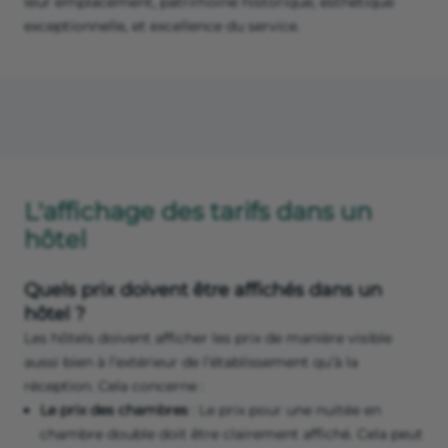
leur emplacement, patrimoine historique, esthétique
exceptionnelle, et excellence du service.
L'affichage des tarifs dans un
hôtel
Quels prix doivent être affichés dans un
hôtel ?
Les hôtels doivent afficher les prix de manière visible
aussi bien à l’extérieur de l’établissement qu’à la
réception. Cela concerne :
Le prix des chambres
: Le prix pour une nuitée en
chambre double doit être clairement affiché. Cela peut