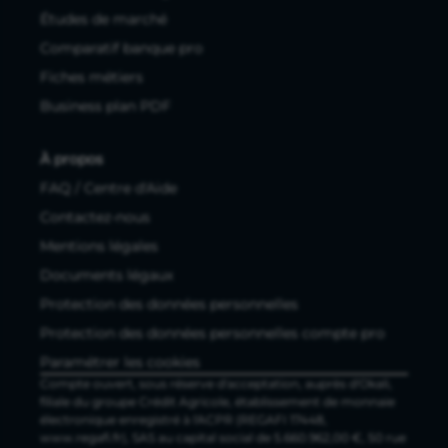
Études de marché
Comparatif banque pro
Fiches métiers
Business plan PDF
À propos
FAQ / Centre d'Aide
Contactez-nous
Mentions légales
Documents légaux
Protection des données personnelles
Protection des données personnelles compte pro
Paramétrer les cookies
Compte ouvert, sous réserve d'acceptation, auprès d'Okali,
filiale du groupe Crédit Agricole, établissement de monnaie
électronique enregistré à l'ACPR (REGAFI 17448,
www.regafi.fr), SAS au capital social de 5.660.962,00 €, 50 rue