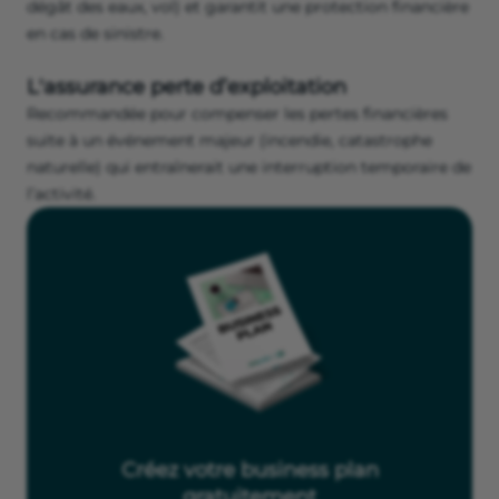
dégât des eaux, vol) et garantit une protection financière
en cas de sinistre.
L'assurance perte d’exploitation
Recommandée pour compenser les pertes financières
suite à un événement majeur (incendie, catastrophe
naturelle) qui entraînerait une interruption temporaire de
l’activité.
Créez votre business plan
gratuitement