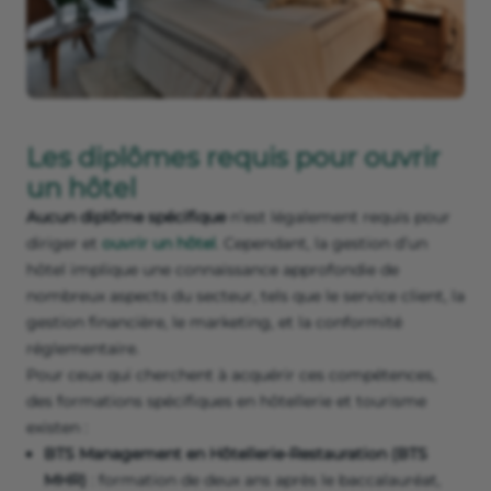
Les diplômes requis pour ouvrir
un hôtel
Aucun diplôme spécifique
n’est légalement requis pour
diriger et
ouvrir un hôtel
. Cependant, la gestion d’un
hôtel implique une connaissance approfondie de
nombreux aspects du secteur, tels que le service client, la
gestion financière, le marketing, et la conformité
réglementaire.
Pour ceux qui cherchent à acquérir ces compétences,
des formations spécifiques en hôtellerie et tourisme
existen :
BTS Management en Hôtellerie-Restauration (BTS
MHR)
: formation de deux ans après le baccalauréat,