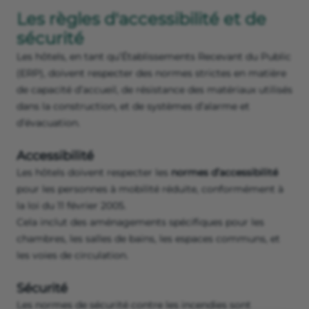
Les règles d'accessibilité et de
sécurité
Les hôtels, en tant qu’Établissements Recevant du Public
(ERP), doivent respecter des normes strictes en matière
de capacité d’accueil, de résistance des matériaux utilisés
dans la construction, et de systèmes d’alarme et
d’évacuation.
Accessibilité
Les hôtels doivent respecter les
normes d’accessibilité
pour les personnes à mobilité réduite, conformément à
la loi du 11 février 2005.
Cela inclut des aménagements spécifiques pour les
chambres, les salles de bains, les espaces communs, et
les voies de circulation.
Sécurité
Les normes de sécurité contre les incendies sont