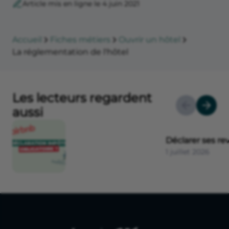
Article mis en ligne le 4 juin 2021
Accueil
Fiches métiers
Ouvrir un hôtel
La réglementation de l'hôtel
Les lecteurs regardent
aussi
Déclarer ses r
1 juillet 2026