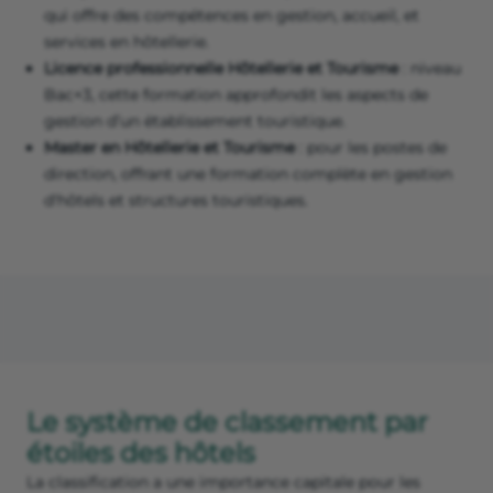
qui offre des compétences en gestion, accueil, et
services en hôtellerie.
Licence professionnelle Hôtellerie et Tourisme
: niveau
Bac+3, cette formation approfondit les aspects de
gestion d’un établissement touristique.
Master en Hôtellerie et Tourisme
: pour les postes de
direction, offrant une formation complète en gestion
d'hôtels et structures touristiques.
Le système de classement par
étoiles des hôtels
La classification a une importance capitale pour les