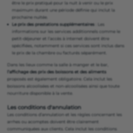
être le prix pratiqué pour la nuit à venir ou le prix
maximum durant une période définie qui inclut la
prochaine nuitée.
Le prix des prestations supplémentaires
: Les
informations sur les services additionnels comme le
petit-déjeuner et l’accès à internet doivent être
spécifiées, notamment si ces services sont inclus dans
le prix de la chambre ou facturés séparément.
Dans les lieux comme la salle à manger et le bar,
l’affichage des prix des boissons et des aliments
proposés est également obligatoire. Cela inclut les
boissons alcoolisées et non-alcoolisées ainsi que toute
nourriture disponible à la vente.
Les conditions d'annulation
Les conditions d’annulation et les règles concernant les
arrhes ou acomptes doivent être clairement
communiquées aux clients. Cela inclut les conditions