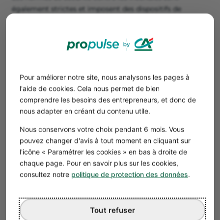
également strictes et imposent des dispositifs de
prévention et d’évacuation adaptés​​.
Les hôtels doivent installer des
détecteurs de fumée
dans toutes les chambres et les espaces communs,
ainsi que des systèmes d’alarme incendie conformes
aux normes en vigueur.
Pour améliorer notre site, nous analysons les pages à
Extincteurs, issues de secours clairement indiquées,
l'aide de cookies. Cela nous permet de bien
éclairages de sécurité fonctionnels et plans
comprendre les besoins des entrepreneurs, et donc de
d’évacuation visibles sont obligatoires dans tous les
nous adapter en créant du contenu utile.
établissements.
Le personnel doit recevoir des
formations
régulières
Nous conservons votre choix pendant 6 mois. Vous
sur les procédures d’évacuation et l’utilisation des
pouvez changer d'avis à tout moment en cliquant sur
équipements de sécurité incendie.
l'icône « Paramétrer les cookies » en bas à droite de
chaque page. Pour en savoir plus sur les cookies,
consultez notre
politique de protection des données
.
Déclaration et conformité
Avant d'ouvrir un hôtel, une
déclaration préalable en
mairie
est obligatoire. Cette démarche permet de
Tout refuser
vérifier la conformité des locaux avec les règles