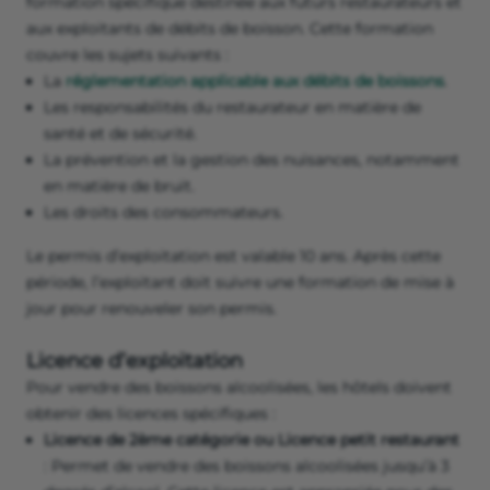
formation spécifique destinée aux futurs restaurateurs et
aux exploitants de débits de boisson. Cette formation
couvre les sujets suivants :
La
réglementation applicable aux débits de boissons
.
Les responsabilités du restaurateur en matière de
santé et de sécurité.
La prévention et la gestion des nuisances, notamment
en matière de bruit.
Les droits des consommateurs.
Le permis d’exploitation est valable 10 ans. Après cette
période, l’exploitant doit suivre une formation de mise à
jour pour renouveler son permis.
Licence d’exploitation
Pour vendre des boissons alcoolisées, les hôtels doivent
obtenir des licences spécifiques :
Licence de 2ème catégorie ou Licence petit restaurant
: Permet de vendre des boissons alcoolisées jusqu’à 3