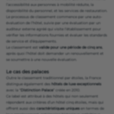
l’accessibilité aux personnes à mobilité réduite, la
disponibilité du personnel, et les services de restauration.
Le processus de classement commence par une auto-
évaluation de l’hôtel, suivie par une évaluation par un
auditeur externe agréé qui visite l’établissement pour
vérifier les informations fournies et évaluer les standards
de service et d’équipements.
Le classement est
valide pour une période de cinq ans
,
après quoi l’hôtel doit demander un renouvellement et
se soumettre à une nouvelle évaluation.
Le cas des palaces
Outre le classement traditionnel par étoiles, la France
distingue également des
hôtels de luxe exceptionnels
avec la “
Distinction Palace
” créée en 2010.
Ce label est attribué à des hôtels qui non seulement
répondent aux critères d’un hôtel cinq étoiles, mais qui
offrent aussi des
caractéristiques uniques
en termes de