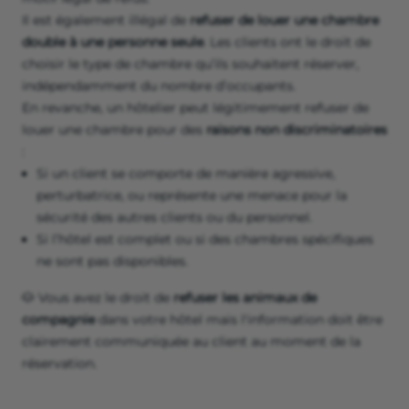
Il est également illégal de
refuser de louer une chambre
double à une personne seule
. Les clients ont le droit de
choisir le type de chambre qu’ils souhaitent réserver,
indépendamment du nombre d’occupants.
En revanche, un hôtelier peut légitimement refuser de
louer une chambre pour des
raisons non discriminatoires
:
Si un client se comporte de manière agressive,
perturbatrice, ou représente une menace pour la
sécurité des autres clients ou du personnel.
Si l’hôtel est complet ou si des chambres spécifiques
ne sont pas disponibles.
🐶 Vous avez le droit de
refuser les animaux de
compagnie
dans votre hôtel mais l'information doit être
clairement communiquée au client au moment de la
réservation.