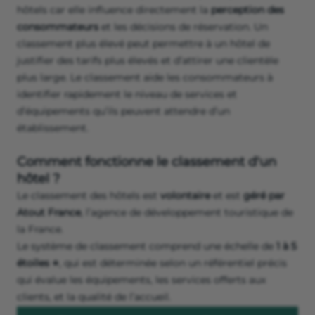
hôtels car elle influence directement la
perception des
consommateurs
et les décisions de réservation. Un
classement plus élevé peut permettre à un hôtel de
justifier des tarifs plus élevés et d’attirer une clientèle
plus large. Le classement aide les consommateurs à
identifier rapidement le niveau de services et
d’équipements qu’ils peuvent attendre d’un
établissement.
Comment fonctionne le classement d'un
hôtel ?
Le classement des hôtels est
volontaire
et est
géré par
Atout France
, l’agence de développement touristique de
la France.
Le système de classement comprend une échelle de
1 à 5
étoiles ⭐
, qui est déterminée selon un référentiel précis
qui évalue les équipements, les services offerts aux
clients, et la qualité de l’accueil.