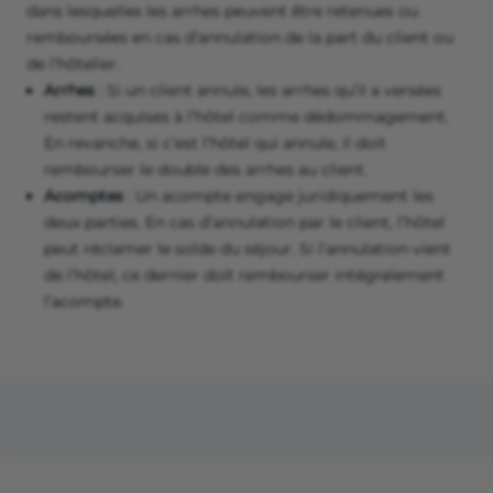
dans lesquelles les arrhes peuvent être retenues ou
remboursées en cas d’annulation de la part du client ou
de l’hôtelier.
Arrhes
: Si un client annule, les arrhes qu’il a versées
restent acquises à l’hôtel comme dédommagement.
En revanche, si c’est l’hôtel qui annule, il doit
rembourser le double des arrhes au client.
Acomptes
: Un acompte engage juridiquement les
deux parties. En cas d’annulation par le client, l’hôtel
peut réclamer le solde du séjour. Si l’annulation vient
de l’hôtel, ce dernier doit rembourser intégralement
l’acompte.