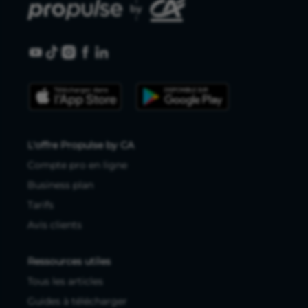
L'offre Propulse by CA
Compte pro en ligne
Business plan
Tarifs
Avis clients
Ressources utiles
Tous les articles
Guides à télécharger