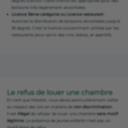
degrés d’alcool. Cette licence est appropriée pour des
boissons très légèrement alcoolisées.
Licence 3ème catégorie ou Licence restaurant
:
Autorise la distribution de boissons alcoolisées jusqu’à
18 degrés. C’est la licence couramment utilisée par les
restaurants pour servir des vins, bières, et apéritifs.
Le refus de louer une chambre
En tant que hôtelier, vous devez particulièrement veiller
au respect des lois en matière de
non discrimination
.
Il est
illégal
de refuser de louer une chambre
sans motif
légitime
. La présence de jeunes enfants n'est pas un
motif légal de refus.