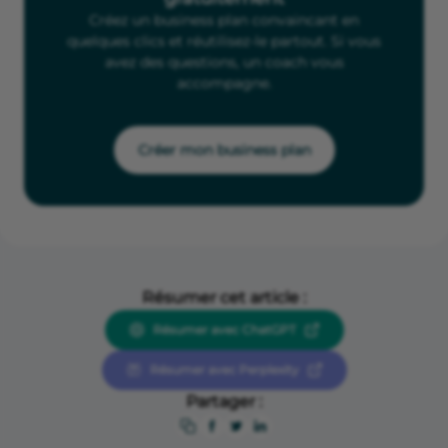
Créez un business plan convaincant en
quelques clics et réutilisez-le partout. Si vous
avez des questions, un coach vous
accompagne.
Créer mon business plan
Résumer cet article :
Résumer avec ChatGPT
Résumer avec Perplexity
Partager :