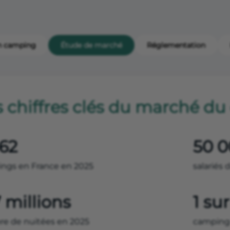
n camping
Étude de marché
Réglementation
s chiffres clés du marché d
362
50 
ngs en France en 2025
salariés d
 millions
1 sur
e de nuitées en 2025
camping 