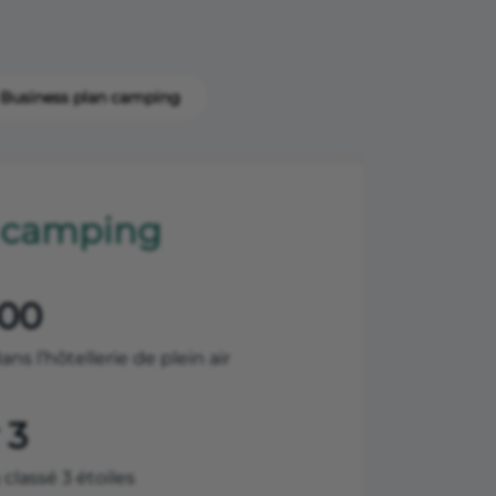
Business plan camping
u camping
000
ans l’hôtellerie de plein air
 3
classé 3 étoiles