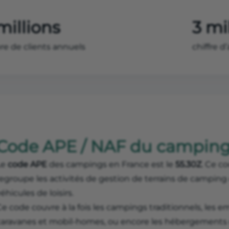
millions
3 mi
e de clients annuels
chiffre d
Code APE / NAF du camping 
Le
code APE
des campings en France est le
55.30Z
. Ce co
regroupe les activités de gestion de terrains de camping
éhicules de loisirs.
Ce code couvre à la fois les campings traditionnels, les
caravanes et mobil-homes, ou encore les hébergements