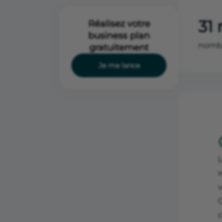
31 
Réalisez votre
business plan
nombr
gratuitement
Je me lance
v