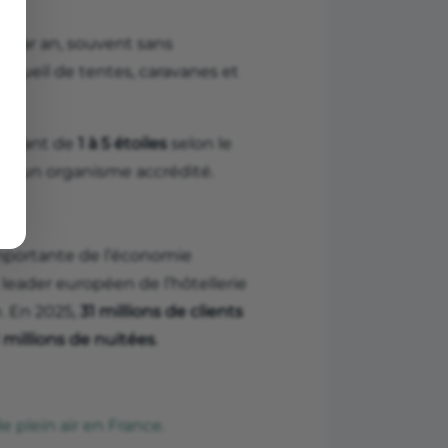
s par an, souvent sans
accueil de tentes, caravanes et
 allant de
1 à 5 étoiles
selon le
par un organisme accrédité.
mportante de l’économie
le leader européen de l’hôtellerie
. En 2025,
31 millions de clients
 millions de nuitées
.
de plein air en France.