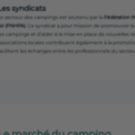
Les syndicats
Le secteur des campings est soutenu par la
Fédération Na
Air (FNHPA)
. Ce syndicat a pour mission de promouvoir 
les campings et d’aider à la mise en place de nouvelles 
associations locales contribuent également à la promoti
acilitent les échanges entre les professionnels du secteu
Le marché du camping