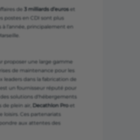
ffaires de
3 milliards d’euros
et
es postes en CDI sont plus
 à l’année, principalement en
rseille.
ur proposer une large gamme
eprises de maintenance pour les
x leaders dans la fabrication de
est un fournisseur réputé pour
des solutions d'hébergements
 de plein air,
Decathlon Pro
et
loisirs. Ces partenariats
épondre aux attentes des