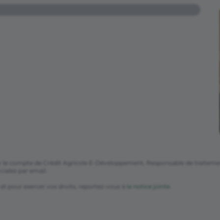
r le compte de Crédit Agricole E-Développement, Responsable de traitement,
iales par email.
 et pour exercer vos droits, reportez-vous à
la notice jointe
.