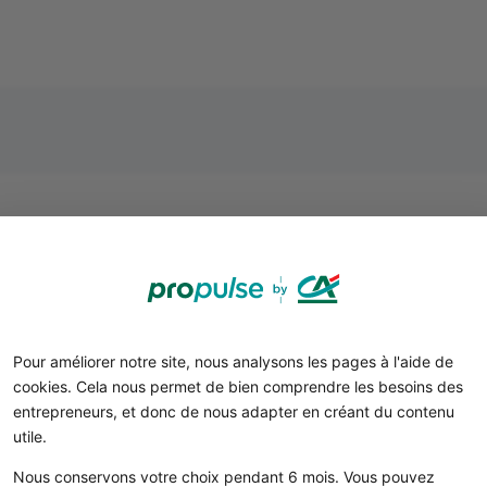
L’activité du camping
Les campings offrent aux clients un espace pour séjourne
des tentes, caravanes ou mobil-homes. Il existe plusieur
Pour améliorer notre site, nous analysons les pages à l'aide de
ifférencient par leurs infrastructures et leurs offres. Voici
cookies. Cela nous permet de bien comprendre les besoins des
entrepreneurs, et donc de nous adapter en créant du contenu
campings "Tourisme"
: lorsque la moitié des emplaceme
utile.
semaine ou mois.
campings "Loisirs"
: lorsque la moitié des emplacement
Nous conservons votre choix pendant 6 mois. Vous pouvez