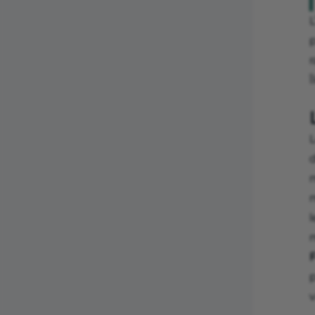
Î
d
m
v