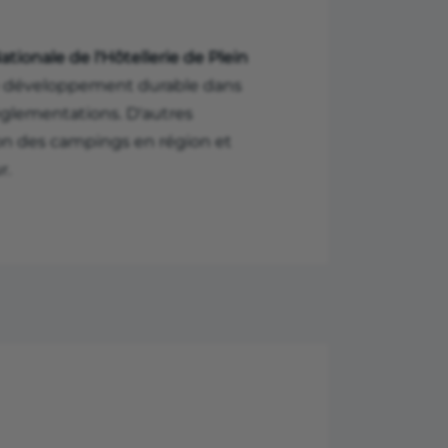
tionale de l'Hôtellerie de Plein
le développement durable dans
réglementations. D'autres
on des campings en région et
r.