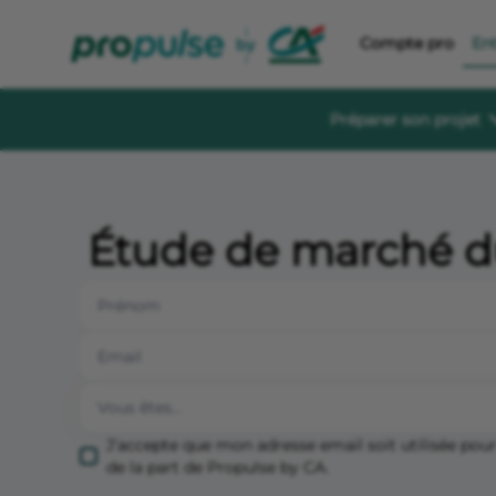
Compte pro
En
Préparer son projet
Se former et éc
Guides à té
Étude de marché d
Des guides gratu
sereinement
Le Crédit Ag
Événements, aid
création d’entre
Forum de di
Un espace dédié
s'informer, s'in
J’accepte que mon adresse email soit utilisée po
de la part de Propulse by CA.