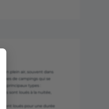
r en plein air, souvent dans
s types de campings qui se
 les principaux types :
nts sont loués à la nuitée,
s sont loués pour une durée