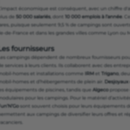
L’impact économique est conséquent, avec un chiffre d'a
plus de
50 000 salariés
, dont
10 000 emplois à l’année
. C
rares, puisque seulement 9,5 % de campings sont ouverts
le-de-France et dans les grandes villes comme Lyon ou Ma
Les fournisseurs
Les campings dépendent de nombreux fournisseurs po
e services à leurs clients. Ils collaborent avec des entr
mobil-homes et installations comme
IRM
et
Trigano
, deu
mobil-homes et d’hébergements de plein air.
Desjoyaux
les équipements de piscines, tandis que
Algeco
propose 
odulaires pour les campings. Pour le matériel d’activités
Fun’N’Go
sont souvent choisis pour leurs équipements de 
permettent aux campings de diversifier leurs offres et r
acanciers.