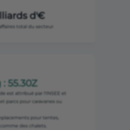
lliards d'€
’affaires total du secteur
: 55.30Z
de est attribué par l'INSEE et
 et parcs pour caravanes ou
 emplacements pour tentes,
 comme des chalets.