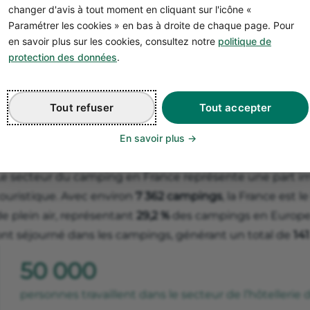
changer d'avis à tout moment en cliquant sur l'icône «
supérieure à un mois.
Paramétrer les cookies » en bas à droite de chaque page. Pour
aires naturelles
: petits campings ouverts jusqu’à 6 moi
en savoir plus sur les cookies, consultez notre
politique de
électricité ou assainissement individuel et destinés à l’
protection des données
.
autocaravanes.
Ces établissements peuvent être classés en 5 catégories,
Tout refuser
Tout accepter
niveau de services et de confort. Cette demande se fait 
En savoir plus
L’organisation de la profession
Le secteur du camping en France représente une part i
touristique. Avec environ
7 362 campings
, la France est 
e plein air, représentant
29,2 %
des campings en Europe
ont séjourné dans les campings, générant un total de
141
50 000
personnes travaillent dans le secteur de l’hôtellerie 