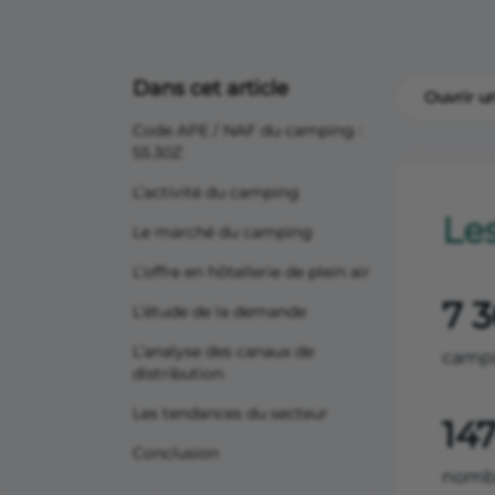
Dans cet article
Ouvrir u
Code APE / NAF du camping :
55.30Z
L’activité du camping
Le
Le marché du camping
L’offre en hôtellerie de plein air
7 
L’étude de la demande
L’analyse des canaux de
campi
distribution
Les tendances du secteur
147
Conclusion
nombr