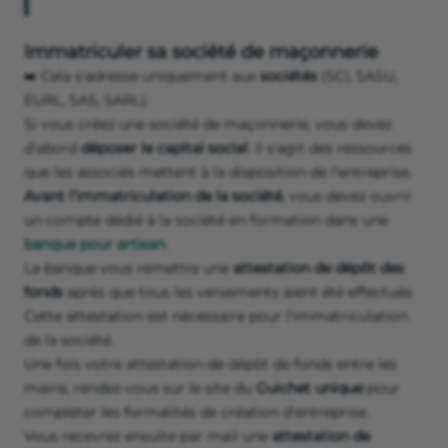
Immatriculer sa société de maçonnerie
➡️ Cela s'adresse uniquement aux
sociétés
(SCI, SASU,
EURL, SAS, SARL).
Si vous créez une société de maçonnerie, vous devez
d'abord
déposer le capital social
. Il s'agit des ressources
que les associés mettent à la disposition de l’entreprise.
Avant l’immatriculation de la société
, vous devez ouvrir
un compte dédié à la société en formation dans une
banque pour artisan
.
La banque vous remettra une
attestation de dépôt des
fonds
après que tous les versements aient été effectués.
Cette attestation est nécessaire pour l’immatriculation
de la société.
Une fois votre attestation de dépôt de fonds entre les
mains, rendez-vous sur le site du
Guichet unique
pour
compléter les formalités de création d'entreprise.
Vous recevrez ensuite par mail une
attestation de