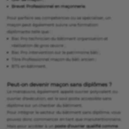
Brevet Professionnel en maçonnerie
.
Pour parfaire ses compétences ou se spécialiser, un
maçon peut également suivre une formation
diplômante telle que :
Bac Pro technicien du bâtiment organisation et
réalisation de gros œuvre ;
Bac Pro intervention sur le patrimoine bâti ;
Titre Professionnel maçon du bâti ancien ;
BTS en bâtiment.
Peut-on devenir maçon sans diplômes ?
Le manœuvre, également appelé ouvrier polyvalent ou
ouvrier d'exécution, est le seul poste accessible sans
diplôme sur un chantier du bâtiment.
Pour intégrer le secteur du bâtiment sans diplôme, vous
pouvez donc commencer en tant que manutentionnaire.
Mais pour accéder à un
poste d’ouvrier qualifié comme