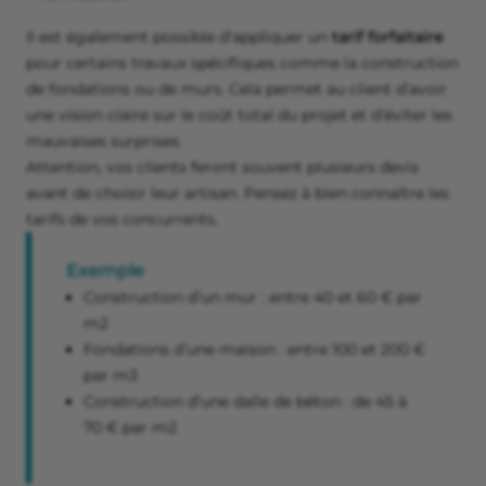
Il est également possible d’appliquer un
tarif forfaitaire
pour certains travaux spécifiques comme la construction
de fondations ou de murs. Cela permet au client d’avoir
une vision claire sur le coût total du projet et d’éviter les
mauvaises surprises.
Attention, vos clients feront souvent plusieurs devis
avant de choisir leur artisan. Pensez à bien connaître les
tarifs de vos concurrents.
Exemple
Construction d’un mur : entre 40 et 60 € par
m2
Fondations d’une maison : entre 100 et 200 €
par m3
Construction d’une dalle de béton : de 45 à
70 € par m2