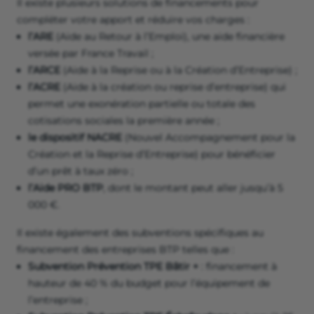
Il existe plusieurs solutions de financements pour
compléter votre apport et réduire vos charges :
l’ARE
(Aide au Retour à l’Emploi), une aide financière
versée par France Travail ;
l’ARCE
(Aide à la Reprise ou à la Création d’Entreprise) ;
l’ACRE
(Aide à la création ou reprise d’entreprise) qui
permet une exonération partielle ou totale des
cotisations sociales la première année ;
le dispositif
NACRE
(Nouvel Accompagnement pour la
Création et la Reprise d’Entreprise) pour bénéficier
d’un prêt à taux zéro ;
l’Aide PRO BTP
, dont le montant peut aller jusqu’à 5
000 €.
Il existe également des subventions spécifiques au
financement des entreprises BTP telles que :
Subvention Prévention TPE Bâtir +
: financement à
hauteur de 40 % du budget pour l’équipement de
l’entreprise ;