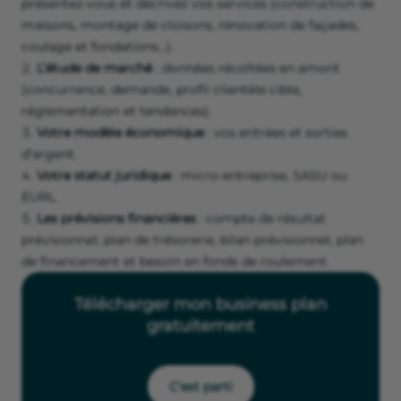
présentez-vous et décrivez vos services (construction de
maisons, montage de cloisons, rénovation de façades,
coulage et fondations…).
L’étude de marché
: données récoltées en amont
(concurrence, demande, profil clientèle cible,
réglementation et tendances).
Votre modèle économique
: vos entrées et sorties
d’argent.
Votre statut juridique
: micro-entreprise, SASU ou
EURL.
Les prévisions financières
: compte de résultat
prévisionnel, plan de trésorerie, bilan prévisionnel, plan
de financement et besoin en fonds de roulement.
Télécharger mon business plan
gratuitement
C'est parti