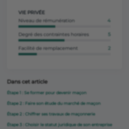
VIE PRIVÉE
Niveau de rémunération
4
Degré des contraintes horaires
5
Facilité de remplacement
2
Dans cet article
Étape 1 : Se former pour devenir maçon
Étape 2 : Faire son étude du marché de maçon
Étape 2 : Chiffrer ses travaux de maçonnerie
Étape 3 : Choisir le statut juridique de son entreprise