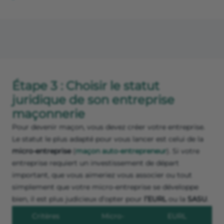
Étape 3 : Choisir le statut
juridique de son entreprise
maçonnerie
Pour devenir maçon, vous devez créer votre entreprise.
Le statut le plus adapté pour vous lancer est celui de la
micro-entreprise
(
maçon auto-entrepreneur
). Si votre
entreprise requiert un investissement de départ
important, que vous aimeriez vous associer ou tout
simplement que votre micro-entreprise se développe
bien, il est plus judicieux d’opter pour
l’EURL
ou la
SASU
.
Critères
Micro-
EURL