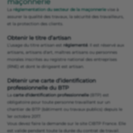
maçonnerie
La
réglementation du secteur de la maçonnerie
vise à
assurer la qualité des travaux, la sécurité des travailleurs,
et la protection des clients.
Obtenir le titre d’artisan
L’usage du titre artisan est
réglementé
. Il est réservé aux
artisans, artisans d'art, maîtres artisans ou personnes
morales inscrites au registre national des entreprises
(RNE) et dont le dirigeant est artisan.
Détenir une carte d’identification
professionnelle du BTP
La
carte d'identification professionnelle
(BTP) est
obligatoire pour toute personne travaillant sur un
chantier de BTP (bâtiment ou travaux publics) depuis le
1er octobre 2017.
Vous devez faire la demande sur le site CIBTP France. Elle
est valide pendant toute la durée du contrat de travail.