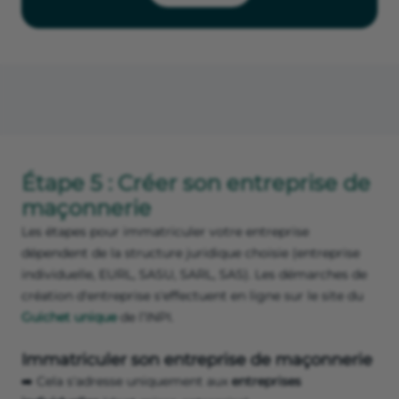
Étape 5 : Créer son entreprise de
maçonnerie
Les étapes pour immatriculer votre entreprise
dépendent de la structure juridique choisie (entreprise
individuelle, EURL, SASU, SARL, SAS). Les démarches de
création d'entreprise s'effectuent en ligne sur le site du
Guichet unique
de l’INPI.
Immatriculer son entreprise de maçonnerie
➡️ Cela s'adresse uniquement aux
entreprises