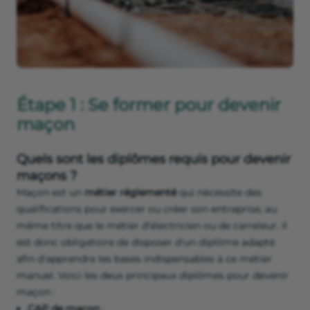
Étape 1 : Se former pour devenir
maçon
Quels sont les diplômes requis pour devenir
maçons ?
Maçon est un
métier réglementé
qui nécessite des
qualifications pour exercer ou créer son entreprise, au
même titre que le métier d’électricien ou de carreleur. Il
est donc obligatoire de disposer d'un diplôme adapté
afin d'apprendre les bases indispensables à ce métier
manuel. Voici les deux principaux diplômes pour devenir
maçon :
CAP de maçon
;