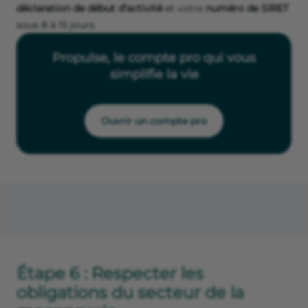
déclaration de début d’activité
et votre
numéro de SIRET
sous 8 à 15 jours.
Propulse, le compte pro qui vous
simplifie la vie
Ouvrir un compte pro
Étape 6 : Respecter les
obligations du secteur de la