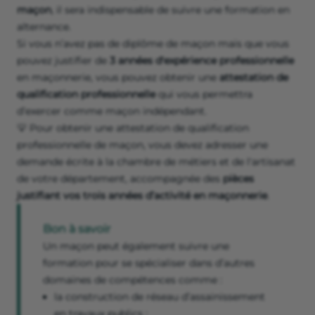
maçon
, il sera indispensable de suivre une formation en
alternance.
Si vous n’avez pas de diplôme de maçon mais que vous
pouvez justifier de
3 années d'expérience professionnelle
en maçonnerie, vous pouvez obtenir une
attestation de
qualification professionnelle
qui vous permettra
d’exercer comme maçon indépendant.
💡 Pour obtenir une attestation de qualification
professionnelle de maçon, vous devez adresser une
demande écrite à la chambre de métiers et de l'artisanat
de votre département, accompagnée des
pièces
justifiant vos trois années d’activité en maçonnerie
.
Bon à savoir
Un maçon peut également suivre une
formation pour se spécialiser dans d’autres
domaines de compétences comme :
la construction de réseau d’assainissement
en travaux publics ;