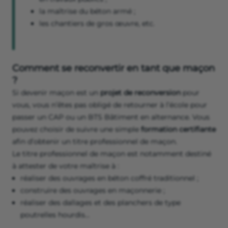
la maîtrise du béton armé ;
les chantiers de gros œuvre, etc.
Comment se reconvertir en tant que maçon
?
Si devenir maçon est un
projet de reconversion
pour
vous, vous n’êtes pas obligé de retourner à l’école pour
passer un CAP ou un BTS Bâtiment en alternance. Vous
pouvez choisir de suivre une simple
formation certifiante
afin d’obtenir un titre professionnel de maçon.
Le titre professionnel de maçon est notamment destiné
à attester de votre maîtrise à :
réaliser des ouvrages en béton coffré traditionnel ;
construire des ouvrages en maçonnerie ;
réaliser des dallages et des planchers de type
poutrelles hourdis…