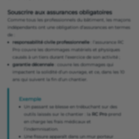
Souscrire aux assurances obligatoires
Comme tous les professionnels du bâtiment, les maçons
indépendants ont une obligation d’assurances en termes
de :
responsabilité civile professionnelle
: l’assurance RC
Pro couvre les dommages matériels et physiques
causés à un tiers durant l’exercice de son activité ;
garantie décennale
: couvre les dommages qui
impactent la solidité d’un ouvrage, et ce, dans les 10
ans qui suivent la fin d’un chantier.
Exemple
Un passant se blesse en trébuchant sur des
outils laissés sur le chantier : la
RC Pro
prend
en charge les frais médicaux et
l’indemnisation.
Une fissure apparaît dans un mur porteur