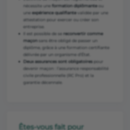
nécessite une
formation diplômante
ou
une
expérience qualifiante
validée par une
attestation pour exercer ou créer son
entreprise.
Il est possible de se
reconvertir comme
maçon
sans être obligé de passer un
diplôme, grâce à une formation certifiante
délivrée par un organisme d’État.
Deux assurances sont obligatoires
pour
devenir maçon : l’assurance responsabilité
civile professionnelle (RC Pro) et la
garantie décennale.
Êtes-vous fait pour