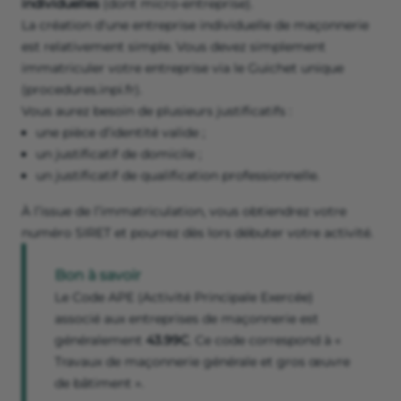
individuelles
(dont micro-entreprise).
La création d'une entreprise individuelle de maçonnerie
est relativement simple. Vous devez simplement
immatriculer votre entreprise via le Guichet unique
(procedures.inpi.fr).
Vous aurez besoin de plusieurs justificatifs :
une pièce d’identité valide ;
un justificatif de domicile ;
un justificatif de qualification professionnelle.
À l’issue de l’immatriculation, vous obtiendrez votre
numéro SIRET et pourrez dès lors débuter votre activité.
Bon à savoir
Le Code APE (Activité Principale Exercée)
associé aux entreprises de maçonnerie est
généralement
43.99C
. Ce code correspond à «
Travaux de maçonnerie générale et gros œuvre
de bâtiment ».