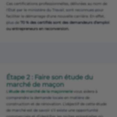
Ces certifications professionnelles, délivrées au nom de
l'État par le ministère du Travail, sont reconnues pour
faciliter le démarrage d'une nouvelle carrière. En effet,
plus de
70 % des certifiés sont des demandeurs d’emploi
ou entrepreneurs en reconversion.
Étape 2 : Faire son étude du
marché de maçon
L’
étude de marché de la maçonnerie
vous aidera à
comprendre la demande locale en matière de
construction et de rénovation. L’objectif de cette étude
de marché est de savoir s’il existe une opportunité
commerciale et d’identifier les niches potentielles où