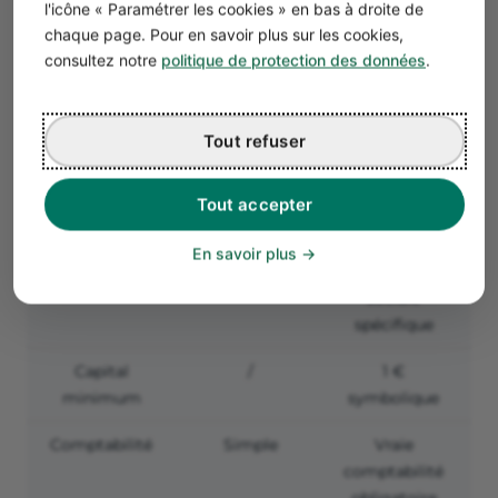
l'icône « Paramétrer les cookies » en bas à droite de
sociales
du CA
45 %
chaque page. Pour en savoir plus sur les cookies,
consultez notre
politique de protection des données
.
Régime fiscal
Impôt sur le
Impôt sur le
Im
revenu
revenu
(micro-BIC ou
(o
Tout refuser
micro-BNC)
(option pour
l’IS)
Tout accepter
Statut social
Travailleur
Travailleur
du dirigeant
non-salarié
non-salarié,
En savoir plus
couverture
sociale
c
spécifique
Capital
/
1 €
minimum
symbolique
s
Comptabilité
Simple
Vraie
Co
comptabilité
obligatoire