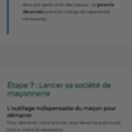
deux ans après la fin des travaux : la
garantie
décennale
prend en charge les réparations
nécessaires.
Étape 7 : Lancer sa société de
maçonnerie
L'outillage indispensable du maçon pour
démarrer
Pour démarrer votre activité, vous devez vous procurer
tout le matériel nécessaire :