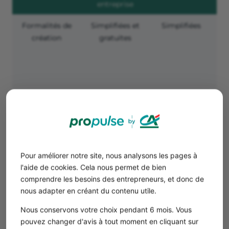
entreprise
Formalités de
Simplifiées et
Simplifiées
S
création
gratuites
c
Responsabilité
Illimitée
Limitée aux
Li
apports
Plafonds de
Oui (83 600 €
Non
chiffres
en prestations
d’affaires
de services et
Pour améliorer notre site, nous analysons les pages à
203 100 €
l'aide de cookies. Cela nous permet de bien
pour la vente
comprendre les besoins des entrepreneurs, et donc de
nous adapter en créant du contenu utile.
de
marchandises)
Nous conservons votre choix pendant 6 mois. Vous
pouvez changer d'avis à tout moment en cliquant sur
Charges
12,3 % ou 21,1 %
Environ 40-
En