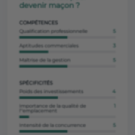
devenir maçon ?
COMPÉTENCES
Qualification professionnelle
5
Aptitudes commerciales
3
Maîtrise de la gestion
5
SPÉCIFICITÉS
Poids des investissements
4
Importance de la qualité de
1
l''emplacement
Intensité de la concurrence
5