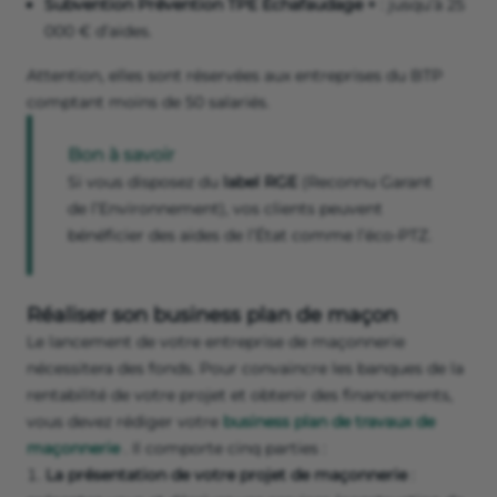
Subvention Prévention TPE Échafaudage +
: jusqu’à 25
000 € d’aides.
Attention, elles sont réservées aux entreprises du BTP
comptant moins de 50 salariés.
Bon à savoir
Si vous disposez du
label RGE
(Reconnu Garant
de l’Environnement), vos clients peuvent
bénéficier des aides de l’État comme l’éco-PTZ.
Réaliser son business plan de maçon
Le lancement de votre entreprise de maçonnerie
nécessitera des fonds. Pour convaincre les banques de la
rentabilité de votre projet et obtenir des financements,
vous devez rédiger votre
business plan de travaux de
maçonnerie
. Il comporte cinq parties :
La présentation de votre projet de maçonnerie
: