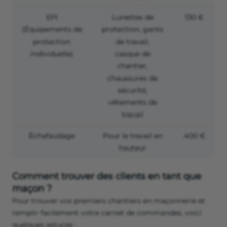
EPI
Lunettes de
130 €
(Équipements de
protection, gants
protection
de travail,
individuelle)
casque de
chantier,
chaussures de
sécurité,
vêtements de
travail
Échafaudage
Pour le travail en
400 €
hauteur
Comment trouver des clients en tant que
maçon ?
Pour trouver vos premiers chantiers en maçonnerie et
remplir facilement votre carnet de commandes, voici
quelques astuces :