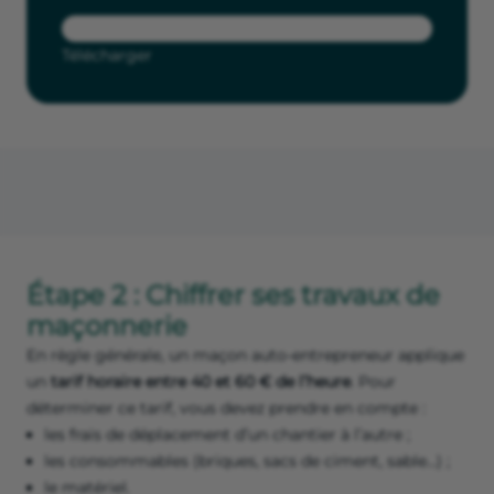
Télécharger
Étape 2 : Chiffrer ses travaux de
maçonnerie
En règle générale, un maçon auto-entrepreneur applique
un
tarif horaire entre 40 et 60 € de l’heure
. Pour
déterminer ce tarif, vous devez prendre en compte :
les frais de déplacement d’un chantier à l’autre ;
les consommables (briques, sacs de ciment, sable…) ;
le matériel.