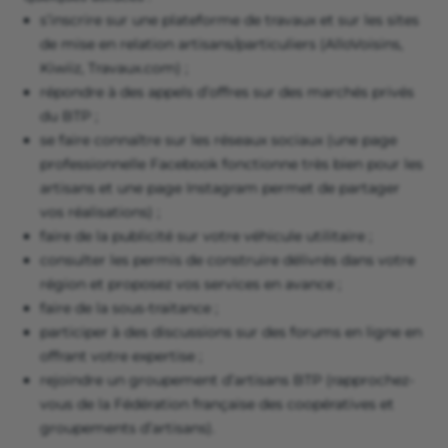
s’inscrire sur une plateforme de travaux et sur les sites
de mise en relation artisans/particuliers (AlloVoisins,
Kiwiiz, Travaux.com) ;
répondre à des appels d’offres sur des marchés privés
du BTP ;
se faire connaître sur les réseaux sociaux (une page
professionnelle Facebook fonctionne très bien pour les
artisans et une page Instagram permet de partager
vos réalisations) ;
faire de la publicité sur votre véhicule utilitaire ;
consulter les permis de construire délivrés dans votre
région et proposez vos services en avance ;
faire de la sous-traitance ;
participer à des discussions sur des forums en ligne en
offrant votre expertise ;
rejoindre un groupement d’artisans BTP (rapprochez-
vous de la Fédération française des coopératives et
groupements d’artisans).