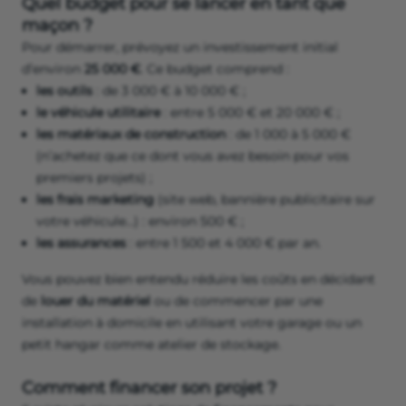
Quel budget pour se lancer en tant que
maçon ?
Pour démarrer, prévoyez un investissement initial
d’environ
25 000 €
. Ce budget comprend :
les outils
: de 3 000 € à 10 000 € ;
le véhicule utilitaire
: entre 5 000 € et 20 000 € ;
les matériaux de construction
: de 1 000 à 5 000 €
(n’achetez que ce dont vous avez besoin pour vos
premiers projets) ;
les frais marketing
(site web, bannière publicitaire sur
votre véhicule…) : environ 500 € ;
les assurances
: entre 1 500 et 4 000 € par an.
Vous pouvez bien entendu réduire les coûts en décidant
de
louer du matériel
ou de commencer par une
installation à domicile en utilisant votre garage ou un
petit hangar comme atelier de stockage.
Comment financer son projet ?