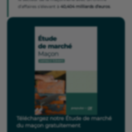
d’affaires s’élevant à
40,404 milliards d’euros
.
Téléchargez notre Étude de marché
du maçon gratuitement