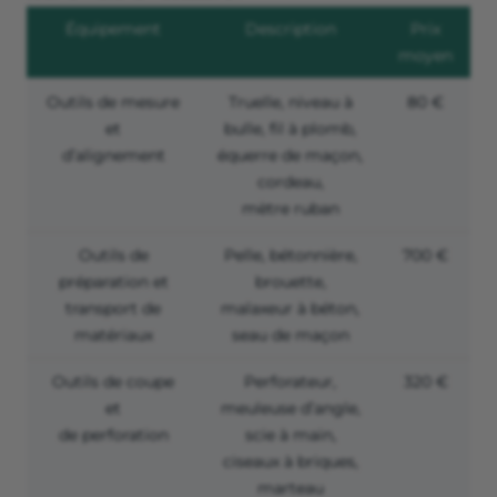
Équipement
Description
Prix
moyen
Outils de mesure
Truelle, niveau à
80 €
et
bulle, fil à plomb,
d’alignement
équerre de maçon,
cordeau,
mètre ruban
Outils de
Pelle, bétonnière,
700 €
préparation et
brouette,
transport de
malaxeur à béton,
matériaux
seau de maçon
Outils de coupe
Perforateur,
320 €
et
meuleuse d’angle,
de perforation
scie à main,
ciseaux à briques,
marteau