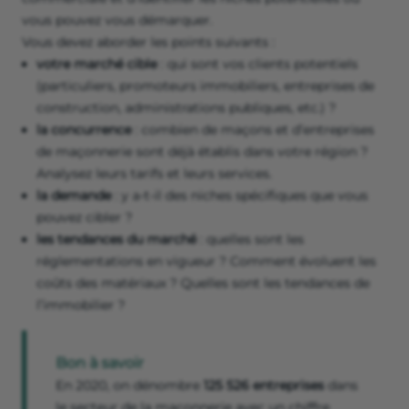
vous pouvez vous démarquer.
Vous devez aborder les points suivants :
votre marché cible
: qui sont vos clients potentiels
(particuliers, promoteurs immobiliers, entreprises de
construction, administrations publiques, etc.) ?
la concurrence
: combien de maçons et d’entreprises
de maçonnerie sont déjà établis dans votre région ?
Analysez leurs tarifs et leurs services.
la demande
: y a-t-il des niches spécifiques que vous
pouvez cibler ?
les tendances du marché
: quelles sont les
réglementations en vigueur ? Comment évoluent les
coûts des matériaux ? Quelles sont les tendances de
l’immobilier ?
Bon à savoir
En 2020, on dénombre
125 526 entreprises
dans
le secteur de la maçonnerie avec un chiffre