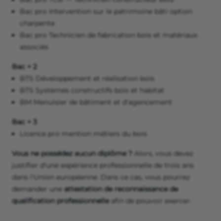
Bac pro Intervention sur le patrimoine bâti option
charpente
Bac pro Technicien de fabrication bois et matériaux
associés
Bac + 2
BTS Développement et réalisation bois
BTS Systèmes constructifs bois et habitat
BM Menuisier de bâtiment et d'agencement
Bac + 3
Licence pro mention métiers du bois
Vous ne possédez aucun diplôme ?
Alors, vous devez
justifier d'une expérience professionnelle de trois ans
dans l'Union européenne. Dans ce cas, vous pourrez
demander une
attestation de reconnaissance de
qualification professionnelle
afin de pouvoir exercer.