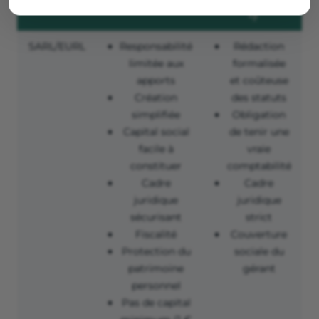
👎
SARL/EURL
Responsabilité
Rédaction
limitée aux
formalisée
apports
et coûteuse
Création
des statuts
simplifiée
Obligation
Capital social
de tenir une
facile à
vraie
constituer
comptabilité
Cadre
Cadre
juridique
juridique
sécurisant
strict
Fiscalité
Couverture
Protection du
sociale du
patrimoine
gérant
personnel
Pas de capital