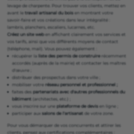
levage de charpente. Pour trouver vos clients, mettez en
avant le
travail artisanal du bois
en montrant votre
savoir-faire et vos créations dans leur intégralité :
lambris, planchers, escaliers, lucarnes, etc.
Créez un site web
en affichant clairement vos services et
vos tarifs, ainsi que vos différents moyens de contact
(téléphone, mail). Vous pouvez également :
récupérer la
liste des permis de construire
récemment
accordés (auprès de la mairie) et contacter les maîtres
d'œuvre ;
distribuer des prospectus dans votre ville ;
mobiliser votre
réseau personnel et professionnel ;
faites des
partenariats avec d'autres professionnels du
bâtiment
(architectes, etc.) ;
vous inscrire sur une
plateforme de devis
en ligne ;
participer aux
salons de l'artisanat
de votre zone.
Pour vous démarquer de vos concurrents et attirer les
clients, pensez aux certifications complémentaires :