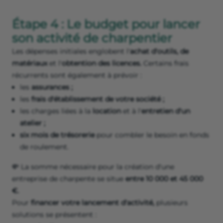
Étape 4 : Le budget pour lancer
son activité de charpentier
Les dépenses initiales englobent l'
achat d'outils, de
matériaux
et l'
obtention des licences.
Certains frais
récurrents sont également à prévoir :
les
assurances ;
les
frais d'établissement de votre société ;
les charges liées à la
location
et à l'
entretien d'un
atelier ;
six mois de trésorerie
pour combler le besoin en fonds
de roulement.
💸 La somme nécessaire pour la création d'une
entreprise de charpente se situe
entre 10 000 et 45 000
€.
Pour
financer votre lancement d'activité,
plusieurs
solutions se présentent :