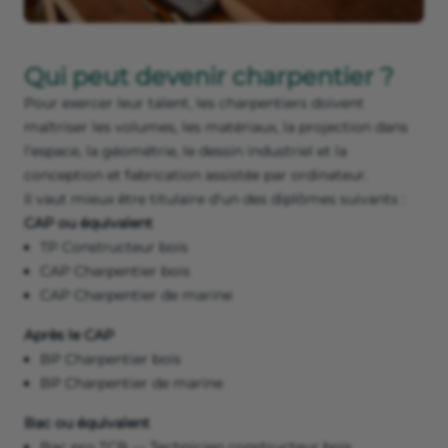
Qui peut devenir charpentier ?
Pour exercer leur talent, les charpentiers doivent
maîtriser les volumes, les matériaux, la projection dans
l’espace, la géométrie, le dessin industriel et la
conception et fabrication assistée par ordinateur.
Il vaut mieux être titulaire d'un des diplômes suivants :
CAP ou équivalent
TP Constructeur bois
CAP Charpentier bois
CAP Charpentier de marine
Après le CAP
BP Charpentier bois
BP Charpentier de marine
Bac ou équivalent
Bac pro TCB — Technicien constructeur bois