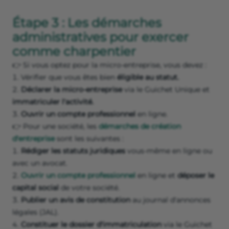
Étape 3 : Les démarches
administratives pour exercer
comme charpentier
👉 Si vous optez pour la micro-entreprise, vous devez :
Vérifier que vous êtes bien
éligible au statut.
Déclarer la micro-entreprise
via le Guichet Unique et
immatriculer l'activité.
Ouvrir un compte professionnel
en ligne.
👉 Pour une société, les
démarches de création
d'entreprise
sont les suivantes :
Rédiger les statuts juridiques
vous-même en ligne ou
avec un avocat.
Ouvrir un compte professionnel
en ligne et
déposer le
capital social
de votre société.
Publier un avis de constitution
au journal d'annonces
légales (JAL).
Constituer le dossier d'immatriculation
via le Guichet