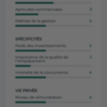
Aptitudes commerciales
3
Maîtrise de la gestion
4
SPÉCIFICITÉS
Poids des investissements
4
Importance de la qualité de
2
l''emplacement
Intensité de la concurrence
4
VIE PRIVÉE
Niveau de rémunération
4