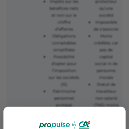
Impôts sur les
protecteur
bénéfices nets
qu’une
et non sur le
société
chiffre
Impossible
d’affaires
de s’associer
Obligations
Moins
comptables
crédible, car
simplifiées
pas de
Possibilité
capital
d’opter pour
social ni de
l’imposition
personne
sur les sociétés
morale
(IS)
Statut de
Patrimoine
travailleur
personnel
non salarié
protégé
(TNS) moins
avantageux
que le statut
d’assimilé