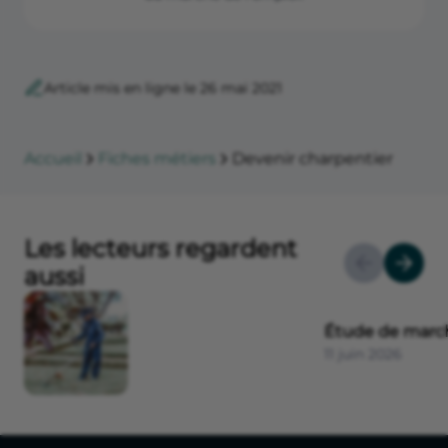
Article mis en ligne le 26 mai 2021
Accueil
Fiches métiers
Devenir charpentier
Les lecteurs regardent
aussi
Étude de marc
11 juin 2026