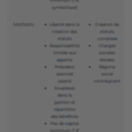
minimum (1 €
symbolique)
SAS/SASU
Liberté dans la
Création de
création des
statuts
statuts
complexe
Responsabilité
Charges
limitée aux
sociales
apports
élevées
Président
Régime
assimilé
social
salarié
contraignant
Souplesse
dans la
gestion et
répartition
des bénéfices
Pas de capital
minimum (1 €