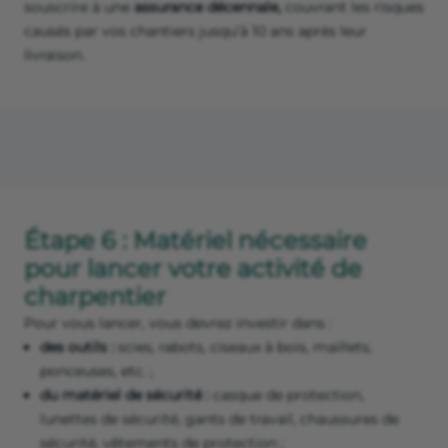
souscrire à une
assurance décennale,
couvrant les risques
causés par vos chantiers jusqu’à 10 ans après leur
livraison.
Étape 6 : Matériel nécessaire
pour lancer votre activité de
charpentier
Pour vous lancer, vous devrez investir dans :
des outils :
scies, rabots, ciseaux à bois, maillets,
ponceuses, etc. ;
du matériel de sécurité :
casque de protection,
lunettes de sécurité, gants de travail, chaussures de
sécurité, vêtements de protection ;