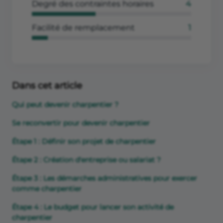
Degré des contraintes horaires
4
Facilité de remplacement
1
Dans cet article
Qui peut devenir charpentier ?
Se reconvertir pour devenir charpentier
Étape 1 : Définir son projet de charpentier
Étape 2 : Création d'entreprise ou salariat ?
Étape 3 : Les démarches administratives pour exercer
comme charpentier
Étape 4 : Le budget pour lancer son activité de
charpentier