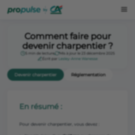
Comment faire pour
devenir charpentier ?
5 min de lecture
Mis à jour le 23 décembre 2025
Écrit par
Lesley-Anne Wanesse
Devenir charpentier
Réglementation
En résumé :
Pour devenir charpentier, vous devez :