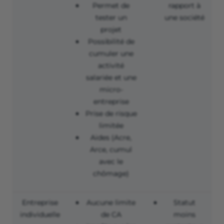
Permet de
rapport à
tester un
une société
projet
Possibilité de
cumuler une
activité
salariée et une
micro-
entreprise
Prise de risque
limitée
Aides (Acre,
Arce, cumul
avec le
chômage)
Entreprise
Aucune limite
Statut
individuelle
de CA
moins