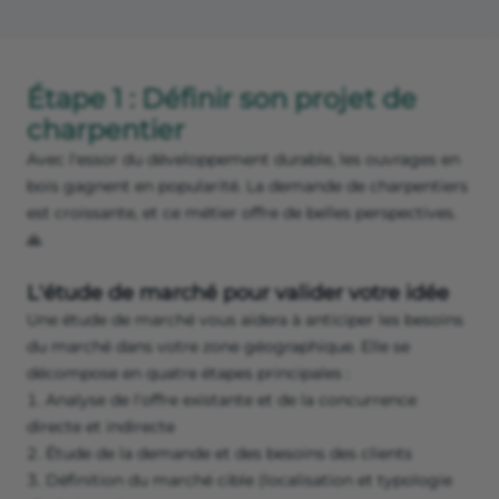
Étape 1 : Définir son projet de
charpentier
Avec l'essor du développement durable, les ouvrages en
bois gagnent en popularité. La demande de charpentiers
est croissante, et ce métier offre de belles perspectives.
🙏
L'étude de marché pour valider votre idée
Une étude de marché vous aidera à anticiper les besoins
du marché dans votre zone géographique. Elle se
décompose en quatre étapes principales :
Analyse de l'offre existante et de la concurrence
directe et indirecte
Étude de la demande et des besoins des clients
Définition du marché cible (localisation et typologie