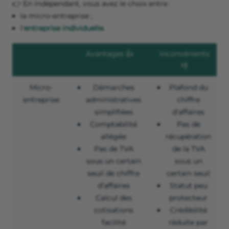
👉 En indépendant, vous avez le choix entre :
la micro-entreprise ;
l'
entreprise individuelle.
Avantages 👍
Inconvénients
👎
Micro-
Démarches
Plafond du
entreprise
administratives
chiffre
simplifiées
d'affaires
Comptabilité
Pas de
allégée
récupération
Pas de TVA
de la TVA
sous un certain
sous un
seuil de chiffre
certain seuil
d’affaires
Statut peu
Calcul des
protecteur
cotisations
Crédibilité
facilité
réduite par