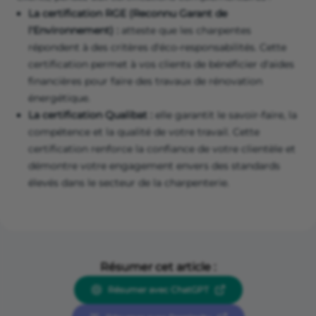
La certification RGE (Reconnu Garant de
l'Environnement) :
atteste que les charpentes
répondent à des critères d'éco-responsabilités. Cette
certification permet à vos clients de bénéficier d'aides
financières pour faire des travaux de rénovation
énergétique.
La certification Qualibat :
elle garantit le savoir-faire, la
compétence et la qualité de votre travail. Cette
certification renforce la confiance de votre clientèle et
démontre votre engagement envers des standards
élevés dans le secteur de la charpenterie.
Résumer cet article :
Résumer avec ChatGPT