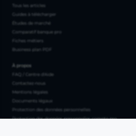
Tous les articles
Guides à télécharger
Études de marché
Comparatif banque pro
Fiches métiers
Business plan PDF
À propos
FAQ / Centre d'Aide
Contactez-nous
Mentions légales
Documents légaux
Protection des données personnelles
Protection des données personnelles compte pro
Paramétrer les cookies
Compte ouvert, sous réserve d'acceptation, auprès d'Okali,