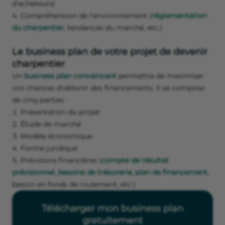
d’acheteurs)
Compréhension de l'environnement (
réglementation
du charpentier
, tendances du marché, etc.)
Le business plan de votre projet de devenir
charpentier
Un
business plan convaincant
permettra de maximiser
vos chances d'obtenir des financements. Il se compose
de cinq parties :
Présentation du projet
Étude de marché
Modèle économique
Forme juridique
Prévisions financières (
compte de résultat
prévisionnel,
besoins de trésorerie,
plan de financement
,
besoin en fonds de roulement, etc.)
Télécharger mon business plan
gratuitement