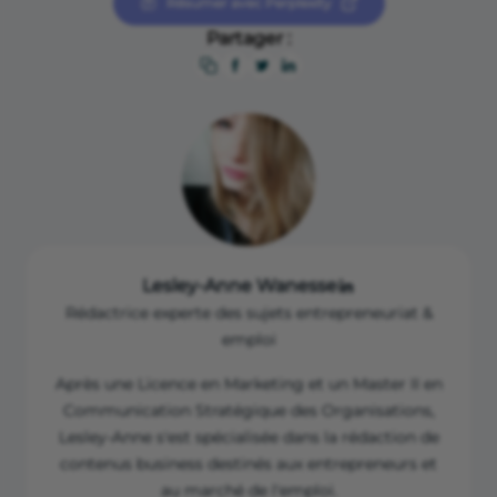
Résumer avec Perplexity
Partager :
Lesley-Anne Wanesse
Rédactrice experte des sujets entrepreneuriat &
emploi
Après une Licence en Marketing et un Master II en
Communication Stratégique des Organisations,
Lesley-Anne s'est spécialisée dans la rédaction de
contenus business destinés aux entrepreneurs et
au marché de l'emploi.