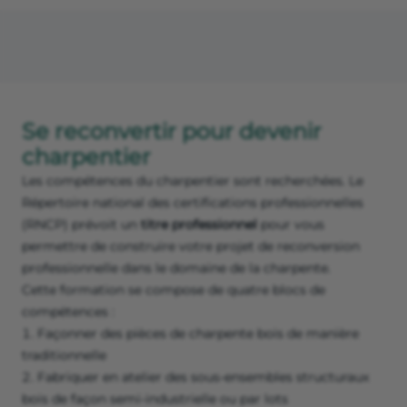
Se reconvertir pour devenir
charpentier
Les compétences du charpentier sont recherchées. Le
Répertoire national des certifications professionnelles
(RNCP) prévoit un
titre professionnel
pour vous
permettre de construire votre projet de reconversion
professionnelle dans le domaine de la charpente.
Cette formation se compose de quatre blocs de
compétences :
Façonner des pièces de charpente bois de manière
traditionnelle
Fabriquer en atelier des sous-ensembles structuraux
bois de façon semi-industrielle ou par lots