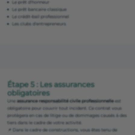
Le prêt d'honneur
Le prêt bancaire classique
Le crédit-bail professionnel
Les clubs d'entrepreneurs
Étape 5 : Les assurances
obligatoires
Une
assurance responsabilité civile professionnelle
est
obligatoire pour couvrir tout incident. Ce contrat vous
protègera en cas de litige ou de dommages causés à des
tiers dans le cadre de votre activité.
📌 Dans le cadre de constructions, vous êtes tenu de