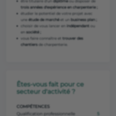
être titulaire d'un
diplôme
ou disposer de
trois années d'expérience en charpenterie ;
étudier le potentiel de votre projet avec
une
étude de marché
et un
business plan ;
choisir de vous lancer en
indépendant
ou
en
société ;
vous faire connaître et
trouver des
chantiers
de charpenterie.
Êtes-vous fait pour ce
secteur d'activité ?
COMPÉTENCES
Qualification professionnelle
5