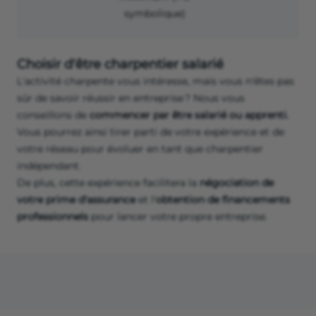
symbolique)
Choisir d'être charpentier salarié
L'activité charpente vous intéresse, mais vous n'êtes pas
sûr de savoir réussir en entreprise ? Nous vous
conseillons de
commencer par être salarié ou apprenti.
Vous pourrez ainsi tirer parti de votre expérience et de
votre réseau pour évoluer en tant que charpentier
indépendant.
De plus, cette expérience facilitera la
négociation de
votre prime d'assurance
et l'
obtention de financements
professionnels
pour lancer votre propre entreprise.