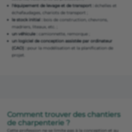
l'équipement de levage et de transport :
échelles et
échafaudages, chariots de transport ;
le stock initial :
bois de construction, chevrons,
madriers, liteaux, etc. ;
un véhicule :
camionnette, remorque ;
un logiciel de conception assistée par ordinateur
(CAO) :
pour la modélisation et la planification de
projet.
Comment trouver des chantiers
de charpenterie ?
Cette profession ne se limite pas à la conception et au