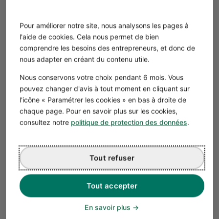
salarié
(possible en
Pour améliorer notre site, nous analysons les pages à
société)
l'aide de cookies. Cela nous permet de bien
comprendre les besoins des entrepreneurs, et donc de
nous adapter en créant du contenu utile.
Bon à savoir
💡 En micro-entreprise, la limite du chiffre
Nous conservons votre choix pendant 6 mois. Vous
d'affaires (CA) et de
83 600 € HT
pour les
pouvez changer d'avis à tout moment en cliquant sur
l'icône « Paramétrer les cookies » en bas à droite de
charpentiers artisans du bâtiment. Si vous
chaque page. Pour en savoir plus sur les cookies,
comptez revendre des matériaux, le plafond de
consultez notre
politique de protection des données
.
CA est de 203 100 €.
👉 En société, vous pouvez exercer sous la forme de :
Tout refuser
la
société à responsabilité limitée (SARL)
ou sa forme
unipersonnelle (l’
EURL
) ;
ou la
société par actions simplifiée (SAS)
ou sa forme
Tout accepter
unipersonnelle (la
SASU
).
En savoir plus
Avantages 👍
Inconvénients