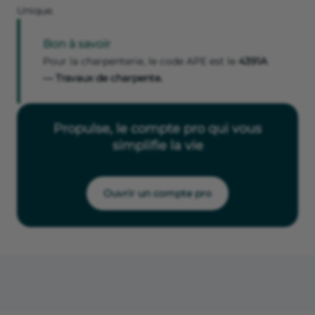
Unique.
Bon à savoir
Pour la charpenterie, le code APE est le
4391A
— Travaux de charpente.
Propulse, le compte pro qui vous
simplifie la vie
Ouvrir un compte pro