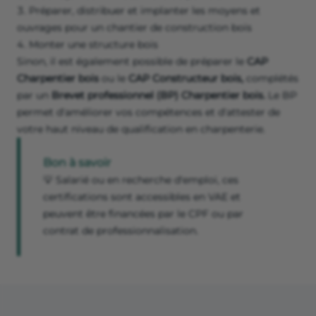
Préparer, distribuer et implanter les moyens et
ouvrages pour un chantier de construction bois
Monter une structure bois
Sinon, il est également possible de préparer le
CAP
Charpentier bois
ou le
CAP Constructeur bois,
complétés
par un
Brevet professionnel (BP) Charpentier bois.
Le BP
permet d'améliorer vos compétences et d'attester de
votre haut niveau de qualification en charpenterie.
Bon à savoir
💡 Salarié ou en recherche d'emploi, ces
certifications sont accessibles en VAE et
peuvent être financées par le CPF ou par
contrat de professionnalisation.