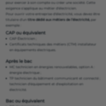
pour exercer à son compte ou créer une société. Cette
exigence s'applique au métier d'électricien.
Pour ouvrir votre entreprise d'électricité, vous devez être
titulaire d'un
titre dédié aux métiers de l’électricité,
par
exemple :
CAP ou équivalent
CAP Électricien ;
Certificats techniques des métiers (CTM) installateur
en équipements électriques.
Après le bac
MC technicien en énergies renouvelables, option A :
énergie électrique ;
TP technicien du bâtiment communicant et connecté ;
technicien d'équipement et d'exploitation en
électricité.
Bac ou équivalent