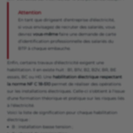
Attention
En tant que dirigeant d'entreprise d'électricité,
si vous envisagez de recruter des salariés, vous
devrez
vous-même
faire une demande de carte
d’identification professionnelle des salariés du
BTP à chaque embauche.
Enfin, certains travaux d'électricité exigent une
habilitation. Il en existe huit : B1, B1V, B2, B2V, BR, BE
essais, BC ou H0. Une
habilitation électrique respectant
la norme NF C 18-510
permet de réaliser des opérations
sur les installations électriques. Celle-ci s'obtient à l'issue
d'une formation théorique et pratique sur les risques liés
à l'électricité.
Voici la liste de signification pour chaque habilitation
électrique :
B : installation basse tension ;