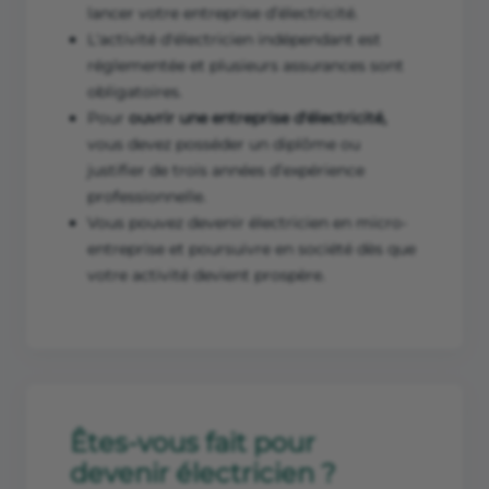
lancer votre entreprise d’électricité.
L'activité d'électricien indépendant est
réglementée et plusieurs assurances sont
obligatoires.
Pour
ouvrir une entreprise d'électricité,
vous devez posséder un diplôme ou
justifier de trois années d’expérience
professionnelle.
Vous pouvez devenir électricien en micro-
entreprise et poursuivre en société dès que
votre activité devient prospère.
Êtes-vous fait pour
devenir électricien ?