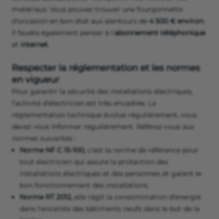
matériaux. Vous pouvez trouver une fourgonnette
d'occasion en bon état aux alentours de
4 500 € environ
.
Il faudra également penser à l'
abonnement téléphonique
et
internet
.
Respecter la réglementation et les normes
en vigueur
Pour garantir la sécurité des installations électriques,
l'activité d'électricien est très encadrée. La
réglementation technique évolue régulièrement, vous
devez vous informer régulièrement. Référez-vous aux
normes suivantes :
Norme NF C 15-100,
c'est la norme de référence pour
tout électricien qui assure la protection des
installations électriques et des personnes et garant le
bon fonctionnement des installations.
Norme RT 2012,
elle régit la consommation d'énergie
dans l'enceinte des bâtiments neufs dans le but de la