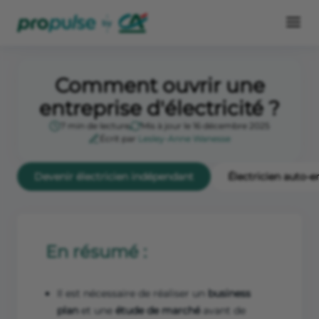
Comment ouvrir une
entreprise d'électricité ?
7 min de lecture
Mis à jour le 16 décembre 2025
Écrit par
Lesley-Anne Wanesse
Devenir électricien indépendant
Électricien auto-
En résumé :
Il est nécessaire de réaliser un
business
plan
et une
étude de marché
avant de