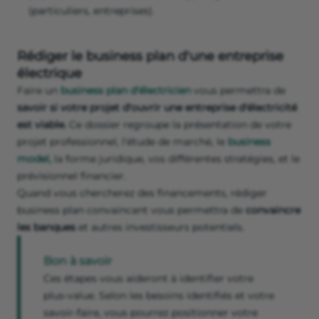
(particuliers, entreprises).
Rédiger le business plan d'une entreprise
électrique
Faire un
business plan d'électricien
vous permettra de
savoir si votre projet d'ouvrir une entreprise d'électricité
est viable.
Ce dossier regroupe la présentation de votre
projet professionnel, l'étude de marché, le
business
model,
la forme juridique, vos différentes stratégies, et le
prévisionnel financier.
Quand vous chercherez des financements, rédiger
business plan convaincant vous permettra de
convaincre
les banques
et autres investisseurs potentiels.
Bon à savoir
Ces étapes vous aideront à identifier votre
plus-value. Selon les besoins identifiés et votre
savoir-faire, vous pourrez positionner votre