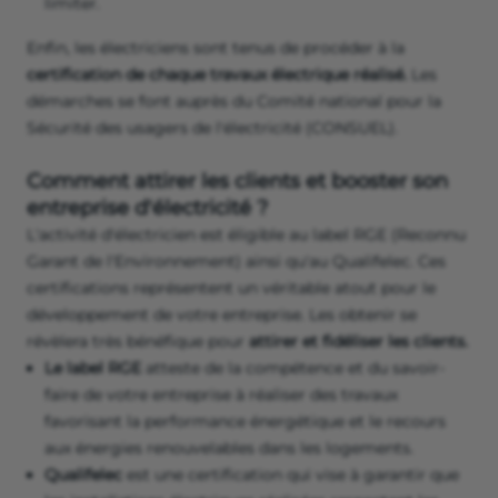
limiter.
Enfin, les électriciens sont tenus de procéder à la
certification de chaque travaux électrique réalisé.
Les
démarches se font auprès du Comité national pour la
Sécurité des usagers de l'électricité (CONSUEL).
Comment attirer les clients et booster son
entreprise d'électricité ?
L'activité d'électricien est éligible au label RGE (Reconnu
Garant de l'Environnement) ainsi qu'au Qualifelec. Ces
certifications représentent un véritable atout pour le
développement de votre entreprise. Les obtenir se
révèlera très bénéfique pour
attirer et fidéliser les clients.
Le label RGE
atteste de la compétence et du savoir-
faire de votre entreprise à réaliser des travaux
favorisant la performance énergétique et le recours
aux énergies renouvelables dans les logements.
Qualifelec
est une certification qui vise à garantir que