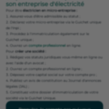
son entreprise d'électricité
Pour être
électricien en micro-entreprise :
Assurez-vous d'être admissible au statut ;
Déclarez votre micro-entreprise via le Guichet unique
de l'Inpi ;
Procédez à l'immatriculation également sur le
Guichet unique ;
Ouvrez un
compte professionnel
en ligne.
Pour
créer une société :
Rédigez vos statuts juridiques vous-même en ligne ou
avec l'aide d'un avocat ;
Ouvrez un compte professionnel en ligne ;
Déposez votre capital social sur votre compte pro ;
Publiez un avis de constitution au Journal d'annonces
légales (JAL) ;
Constituez votre dossier d'immatriculation de votre
société via le Guichet Unique.