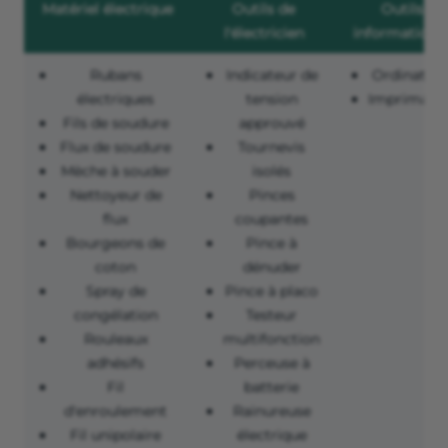
Matériel électrique
Outils de
Outils
l'électricien
informatique
Rubans
Indicateur de
Ordinateu
électriques
tension
Imprimant
Fils de soudure
approuvé
Flux de soudure
Tournevis
Mèche à souder
isolés
Nettoyeur de
Pinces
flux
coupantes
Bourgeons de
Pince à
coton
dénuder
Spray de
Pince à placo
congélation
Testeur
Rouleaux
multifonction
adhésifs
Perceuse à
Fil
batterie
d'enroulement
Rainureuse
Fil unipolaire
électrique