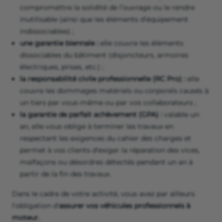
compromettre la solidité de l’ouvrage ou le rendre
inutilisable (ainsi que les éléments d’équipement
indissociables) ;
une garantie biennale :
elle couvre les éléments
dissociables du bâtiment (disjoncteurs, armoires
électriques, prises, etc.) ;
la responsabilité civile professionnelle (RC Pro) :
elle
couvre les dommages matériels ou corporels causés à
un tiers par vous-même ou par vos collaborateurs ;
la garantie de parfait achèvement (GPA) :
valable un
an, elle vous oblige à terminer les travaux en
respectant les exigences du cahier des charges et
permet à vos clients d'exiger la réparation des vices,
malfaçons ou désordres détectés pendant un an à
partir de la fin des travaux.
Dans le cadre de votre activité, vous avez par ailleurs
l'obligation d'
assurer vos véhicules professionnels à
moteur.