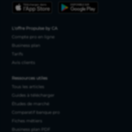
L'offre Propulse by CA
Compte pro en ligne
Business plan
Tarifs
Avis clients
Ressources utiles
Tous les articles
Guides à télécharger
Études de marché
Comparatif banque pro
Fiches métiers
Business plan PDF