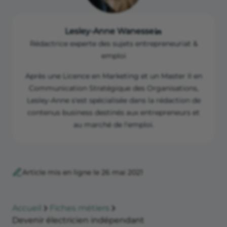
Lesley-Anne Wanesse
Rédactrice experte des sujets entrepreneuriat &
emploi
Après une Licence en Marketing et un Master II en
Communication Stratégique des Organisations,
Lesley-Anne s'est spécialisée dans la rédaction de
contenus business destinés aux entrepreneurs et
au marché de l'emploi.
Article mis en ligne le 26 mai 2021
Accueil
Fiches métiers
Devenir électricien indépendant