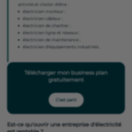
activité et choisir d'être :
électricien monteur ;
électricien câbleur ;
électricien de chantier ;
électricien ligne et réseaux ;
électricien de maintenance ;
électricien d'équipements industriels.
Télécharger mon business plan
gratuitement
C'est parti
Est-ce qu'ouvrir une entreprise d'électricité
est rentable ?