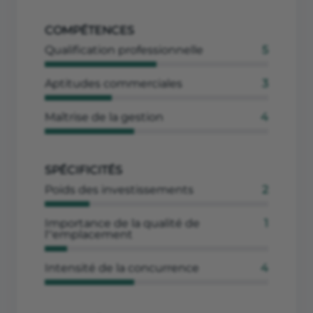
COMPÉTENCES
Qualification professionnelle
5
Aptitudes commerciales
3
Maîtrise de la gestion
4
SPÉCIFICITÉS
Poids des investissements
2
Importance de la qualité de
1
l''emplacement
Intensité de la concurrence
4