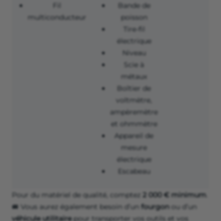
Fil
Bande de
multiconducteur
poisson
Tire-fil
électrique
Niveau
Scie à
métaux
Boîtier de
voltmètre,
ampèremètre
et ohmmètre
Appareil de
mesure
électrique
Escabeau
Pour du matériel de qualité, comptez
2 000 € minimum
.
🚐 Vous aurez également besoin d’un
fourgon
ou d’un
véhicule utilitaire
pour transporter vos outils et vos