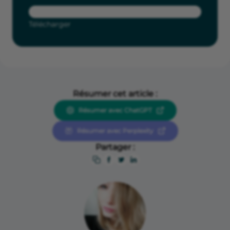
Télécharger
Résumer cet article :
Résumer avec ChatGPT
Résumer avec Perplexity
Partager :