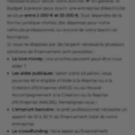
nécessaire pour lancer votre activité. 💸 En général, le
budget à prévoir pour ouvrir une entreprise d'électricité
se situe
entre 2 000 € et 55 000 €.
Tout dépendra de la
forme juridique choisie, des dépenses pour votre
véhicule professionnel, ou encore de votre besoin en
formation.
Si vous ne disposez par de l'argent nécessaire, plusieurs
solutions de financement sont possibles :
Le love money :
vos proches peuvent peut-être vous
aider ?
Les aides publiques :
selon votre situation, vous
pourriez être éligible à l'Aide à la Reprise ou à la
Création d'Entreprise (ARCE) ou au Nouvel
Accompagnement à la Création ou la Reprise
d'Entreprise (NACRE). Renseignez-vous !
L'emprunt bancaire :
le prêt professionnel nécessite un
apport de 10 à 30 % du financement total de votre
entreprise.
Le crowdfunding :
faire appel au financement