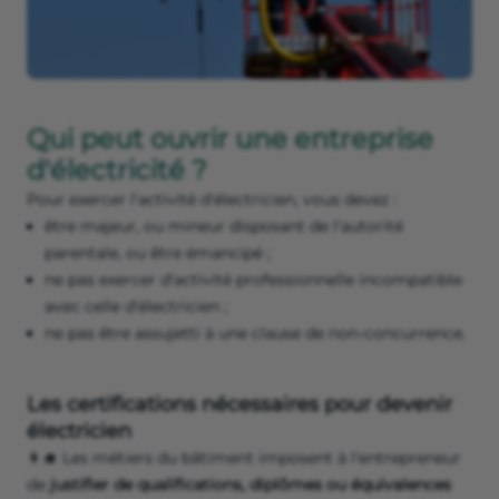
Qui peut ouvrir une entreprise
d'électricité ?
Pour exercer l'activité d'électricien, vous devez :
être majeur, ou mineur disposant de l'autorité
parentale, ou être émancipé ;
ne pas exercer d'activité professionnelle incompatible
avec celle d'électricien ;
ne pas être assujetti à une clause de non-concurrence.
Les certifications nécessaires pour devenir
électricien
👩‍🎓 Les métiers du bâtiment imposent à l'entrepreneur
de
justifier de qualifications, diplômes ou équivalences