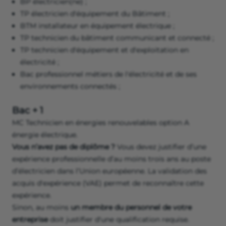
BP électricien(ne) ;
TP électricien d'équipement du Bâtiment ;
BTM installateur en équipement électrique ;
TP technicien du bâtiment communicant et connecté ;
TP technicien d'équipement et d'exploitation en
électricité ;
Bac professionnel métiers de l'électricité et de ses
environnements connectés ;
Bac + 1
MC Technicien en énergies renouvelables option A
énergie électrique.
Vous n’avez pas de diplôme ?
Vous devez justifier d’une
expérience professionnelle d’au moins trois ans au poste
d’électricien dans l’Union européenne. La validation des
acquis d'expérience (VAE) permet de reconnaître cette
expérience.
Sinon, au moins
un membre du personnel de votre
entreprise
doit justifier d'une qualification requise.