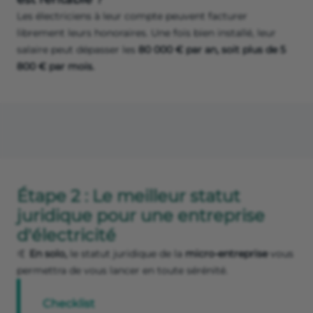
Les électriciens à leur compte peuvent facturer
librement leurs honoraires. Une fois bien installé, leur
salaire peut dépasser les
80 000 € par an, soit plus de 5
800 € par mois.
Étape 2 : Le meilleur statut
juridique pour une entreprise
d'électricité
🤙
En solo,
le statut juridique de la
micro-entreprise
vous
permettra de vous lancer en toute sérénité.
Checklist