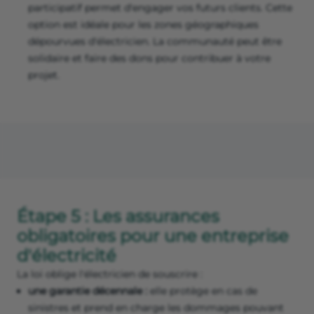
participatif permet d'engager vos futurs clients. Cette
option est idéale pour les zones géographiques
dépourvues d'électricien. La communauté peut être
solidaire et faire des dons pour contribuer à votre
projet.
Étape 5 : Les assurances
obligatoires pour une entreprise
d'électricité
La loi oblige l'électricien de souscrire :
une garantie décennale :
elle protège en cas de
sinistres et prend en charge les dommages pouvant