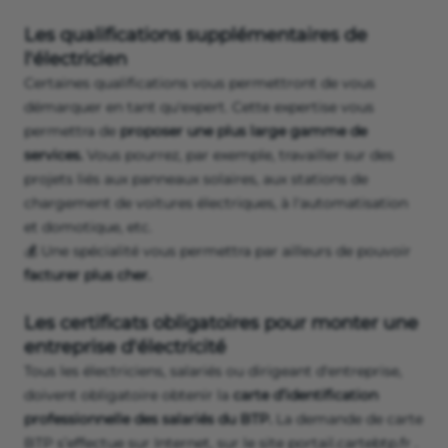
Les qualifications supplémentaires de
l'électricien
Certaines qualifications vous permettront de vous
démarquer en tant qu'expert. Cette expertise vous
permettra de
proposer une plus large gamme de
services.
Vous pourrez, par exemple, travailler sur des
projets liés aux panneaux solaires, aux stations de
chargement de voitures électriques, à l'automatisation
et domotique, etc.
💰 Une spécialité vous permettra par ailleurs de pouvoir
facturer plus cher.
Les certificats obligatoires pour monter une
entreprise d'électricité
Tous les électriciens, salariés ou dirigeant d'entreprise,
doivent obligatoire obtenir la
carte d’identification
professionnelle des salariés du BTP.
La demande de carte
BTP s’effectue sur Internet, sur le site portail.cartebtp.fr .