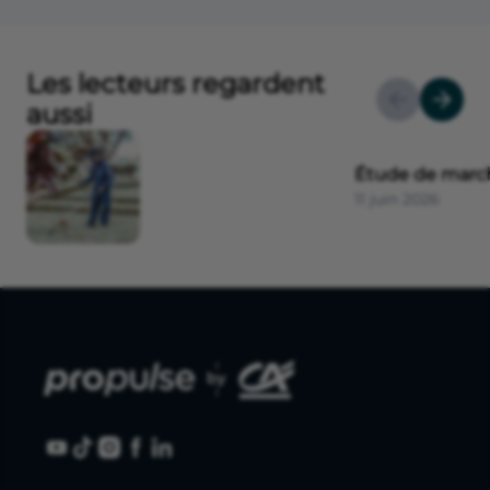
Les lecteurs regardent
aussi
Étude de marc
11 juin 2026