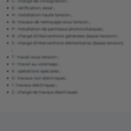
C : chargé de consignation ;
E : vérification, essai ;
H : installation haute tension ;
N : travaux de nettoyage sous tension ;
P : installation de panneaux photovoltaïques ;
R : chargé d’interventions générales (basse tension) ;
S : chargé d’interventions élémentaires (basse tension)
;
T : travail sous tension ;
V : travail au voisinage ;
X : opérations spéciales ;
0 : travaux non électriques ;
1 : travaux électriques ;
2 : chargé de travaux électriques.