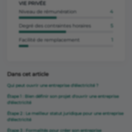
VIE PRIVÉE
Niveau de rémunération
4
Degré des contraintes horaires
5
Facilité de remplacement
1
Dans cet article
Qui peut ouvrir une entreprise d'électricité ?
Étape 1 : Bien définir son projet d'ouvrir une entreprise
d'électricité
Étape 2 : Le meilleur statut juridique pour une entreprise
d'électricité
Étape 3 : Formalités pour créer son entreprise