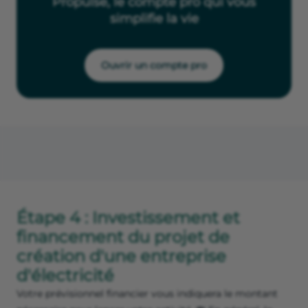
Propulse, le compte pro qui vous
simplifie la vie
Ouvrir un compte pro
Étape 4 : Investissement et
financement du projet de
création d'une entreprise
d'électricité
Votre prévisionnel financier vous indiquera le montant