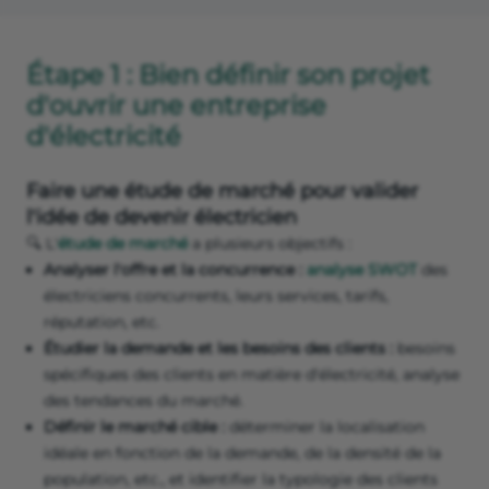
Étape 1 : Bien définir son projet
d'ouvrir une entreprise
d'électricité
Faire une étude de marché pour valider
l'idée de devenir électricien
🔍 L'
étude de marché
a plusieurs objectifs :
Analyser l'offre et la concurrence :
analyse SWOT
des
électriciens concurrents, leurs services, tarifs,
réputation, etc.
Étudier la demande et les besoins des clients :
besoins
spécifiques des clients en matière d'électricité, analyse
des tendances du marché.
Définir le marché cible :
déterminer la localisation
idéale en fonction de la demande, de la densité de la
population, etc., et identifier la typologie des clients