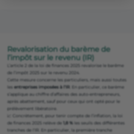
Revalorisation du barème de
l’impôt sur le revenu (IR)
L’article 2 de la loi de finances 2025 revalorise le barême
de l’impôt 2025 sur le revenu 2024.
Cette mesure concerne les particuliers, mais aussi toutes
les
entreprises imposées à l’IR
. En particulier, ce barème
s’applique au chiffre d’affaires des auto-entrepreneurs,
après abattement, sauf pour ceux qui ont opté pour le
prélèvement libératoire.
📈 Concrètement, pour tenir compte de l’inflation, la loi
de finances 2025 relève de
1,8 %
les seuils des différentes
tranches de l’IR. En particulier, la première tranche