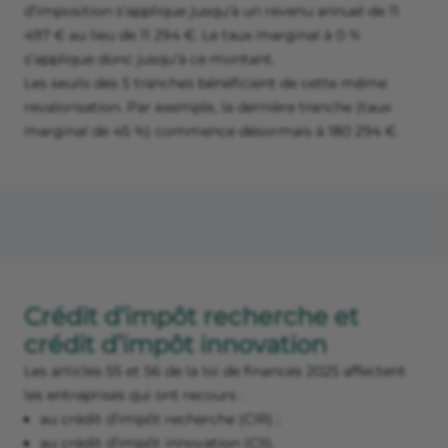
d’imposition s’applique jusqu’à un revenu annuel de 11
497 € au lieu de 11 294 €. Le taux marginal à 0 %
s’applique donc jusqu’à ce montant.
Les seuils des 5 tranches bénéficient de cette même
revalorisation. Par exemple, la dernière tranche (taux
marginal de 45 %) commence désormais à 180 294 €.
Crédit d’impôt recherche et
crédit d’impôt innovation
Les articles 55 et 56 de la loi de finances 2025 affectent
les entreprises qui ont recours :
au crédit d’impôt recherche (CIR) ;
au crédit d’impôt innovation (CII).