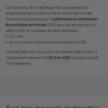
Compte tenu de ce décalage dans la suppression
progressive de la CVAE, le même article de la loi de
finances 2025 ajuste aussi le
plafond de la contribution
économique territoriale
(CET) pour les entreprises. En
effet, la CET se compose de deux éléments :
la CVAE ;
et la cotisation foncière des entreprises (CFE).
Les plafonds sont revus pour les années 2025 à 2029. Il
s'abaissera finalement à
1,25 % en 2030
, lorsque seule la
CFE subsistera.