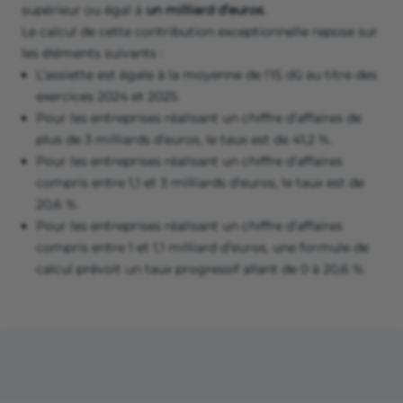
supérieur ou égal à
un milliard d’euros
.
Le calcul de cette contribution exceptionnelle repose sur
les éléments suivants :
L’assiette est égale à la moyenne de l’IS dû au titre des
exercices 2024 et 2025.
Pour les entreprises réalisant un chiffre d’affaires de
plus de 3 milliards d’euros, le taux est de 41,2 %.
Pour les entreprises réalisant un chiffre d’affaires
compris entre 1,1 et 3 milliards d’euros, le taux est de
20,6 %.
Pour les entreprises réalisant un chiffre d’affaires
compris entre 1 et 1,1 milliard d’euros, une formule de
calcul prévoit un taux progressif allant de 0 à 20,6 %.