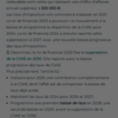
redevables sont celles qui réalisent une chiffre d’affaires
annuel supérieur à
500 000 €
.
Les taux d’imposition ont commencé à baisser en 2021.
La loi de finances 2023 a poursuivi ce mouvement à la
baisse et programmé la disparition de la CVAE pour
2024. La loi de finances 2024 a ensuite reporté cette
suppression à 2027, avec une nouvelle baisse progressive
des taux d’imposition.
🗓️ Désormais, la loi de finances 2025 fixe la
suppression
de la CVAE en 2030
. Elle reporte aussi la baisse
progressive des taux de CVAE.
Plus précisément, l’article 62 :
Instaure pour 2025 une contribution complémentaire
à la CVAE dont l’effet est de compenser la baisse de
taux déjà actée.
Maintient les taux de 2024 pour 2026 et 2027.
Programme une première
baisse de taux
en 2028, une
seconde baisse en 2029, avant la suppression de la
CVAE en 2030.