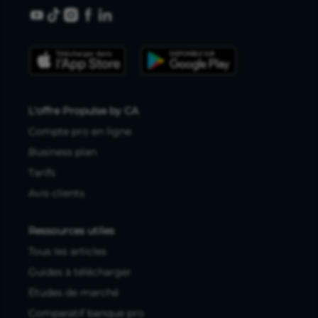
L'offre Propulse by CA
Compte pro en ligne
Business plan
Tarifs
Avis clients
Ressources utiles
Tous les articles
Guides à télécharger
Études de marché
Comparatif banque pro