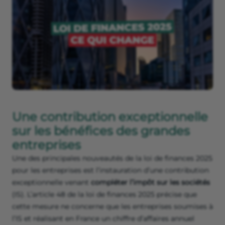
Une contribution exceptionnelle
sur les bénéfices des grandes
entreprises
Une des principales nouveautés de la loi de finances 2025
pour les entreprises est l’instauration d’une contribution
exceptionnelle venant
compléter l’impôt sur les sociétés
(IS). L’article 48 de la loi de finances 2025 précise que
cette mesure ne concerne que les entreprises soumises à
l’IS et réalisant en France un chiffre d’affaires annuel