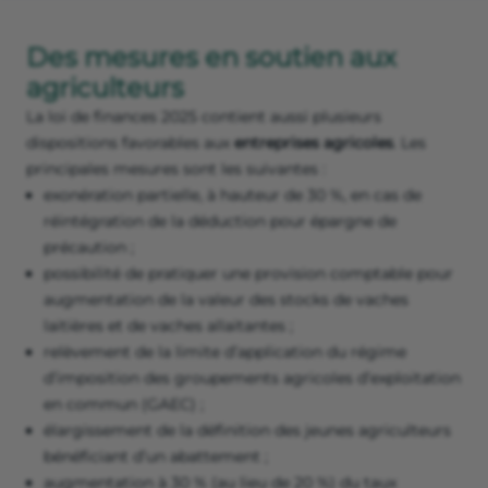
Des mesures en soutien aux
agriculteurs
La loi de finances 2025 contient aussi plusieurs
dispositions favorables aux
entreprises agricoles
. Les
principales mesures sont les suivantes :
exonération partielle, à hauteur de 30 %, en cas de
réintégration de la déduction pour épargne de
précaution ;
possibilité de pratiquer une provision comptable pour
augmentation de la valeur des stocks de vaches
laitières et de vaches allaitantes ;
relèvement de la limite d’application du régime
d’imposition des groupements agricoles d’exploitation
en commun (GAEC) ;
élargissement de la définition des jeunes agriculteurs
bénéficiant d’un abattement ;
augmentation à 30 % (au lieu de 20 %) du taux