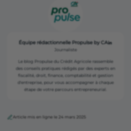
https://presse.economie.gouv.fr/abaissement-du-
seuil-de-franchise-de-tva-fin-de-la-consultation-et-
prochaines-etapes/
Équipe rédactionnelle Propulse by CA
Journaliste
Le blog Propulse du Crédit Agricole rassemble
des conseils pratiques rédigés par des experts en
fiscalité, droit, finance, comptabilité et gestion
d'entreprise, pour vous accompagner à chaque
étape de votre parcours entrepreneurial.
Article mis en ligne le 24 mars 2025