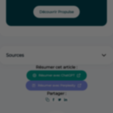
Découvrir Propulse
Sources
Légifrance, “LOI n° 2025-127 du 14 février 2025 de
Résumer cet article :
finances pour 2025”,
https://www.legifrance.gouv.fr/jorf/id/JORFTEXT0000
Résumer avec ChatGPT
51168007
Résumer avec Perplexity
Ministère du Commerce, de l'Artisanat, des Petites et
Moyennes entreprises et de l'Économie sociale et
Partager :
solidaire, “Communiqué de presse - Abaissement du
seuil de franchise de TVA : fin de la consultation et
prochaines étapes”,