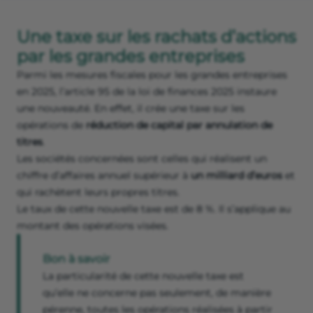
Une taxe sur les rachats d’actions
par les grandes entreprises
Parmi les mesures fiscales pour les grandes entreprises
en 2025, l’article 95 de la loi de finances 2025 instaure
une nouveauté. En effet, il crée une taxe sur les
opérations de
réduction de capital par annulation de
titres
.
Les sociétés concernées sont celles qui réalisent un
chiffre d’affaires annuel supérieur à
un milliard d’euros
et
qui rachètent leurs propres titres.
Le taux de cette nouvelle taxe est de 8 %. Il s’applique au
montant des opérations visées.
Bon à savoir
La particularité de cette nouvelle taxe est
qu’elle ne concerne pas seulement, de manière
pérenne, toutes les opérations réalisées à partir