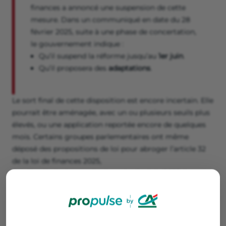
finances a annoncé une suspension de cette
mesure. Dans un communiqué en date du 28
février 2025, suite à une phase de concertation,
le gouvernement indique :
Qu’il suspend la réforme jusqu’au
1er juin
.
Qu’il proposera des
adaptations
.
Le sort final de cette disposition est encore incertain. Elle
pourrait être aménagée, avec un ou plusieurs seuils plus
élevés, ou une application reportée encore de quelques
mois. Certains groupes parlementaires ont même
déposé des propositions de loi pour abroger l’article 32
de la loi de finances 2025,
En attendant, et au moins jusqu'au 1er juin 2025, la
franchise de TVA continue à s’appliquer conformément
aux
anciens
seuils de TVA
.