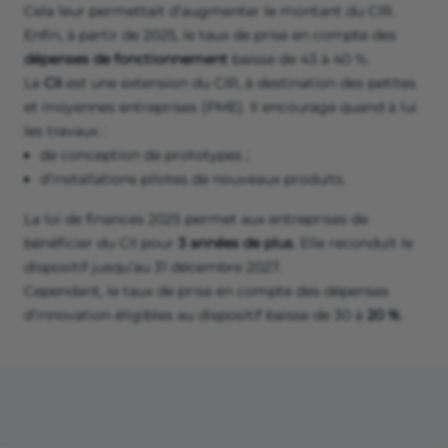
Cela leur permettait d’augmenter le montant du CIR.
Enfin, à partir de 2025, le taux de prise en compte des
dépenses de fonctionnement
baisse de 43 à 40 %.
Le
CII
est une extension du CIR, à destination des petites
et moyennes entreprises (PME). Il encourage quand à lui
les travaux :
de conception de prototypes ;
d’installations pilotes de nouveaux produits.
La loi de finances 2025 permet aux entreprises de
bénéficier du CII pour
3 années de plus
. Elle reconduit le
dispositif jusqu’au 31 décembre 2027.
Cependant, le taux de prise en compte des dépenses
d’innovation éligibles au dispositif baisse de 30 à
20 %
.