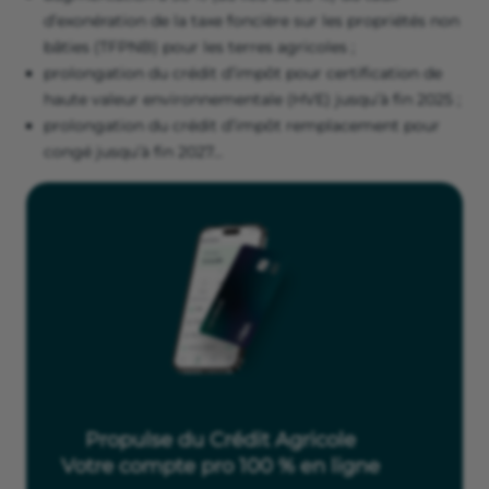
d’exonération de la taxe foncière sur les propriétés non
bâties (TFPNB) pour les terres agricoles ;
prolongation du crédit d’impôt pour certification de
haute valeur environnementale (HVE) jusqu’à fin 2025 ;
prolongation du crédit d’impôt remplacement pour
congé jusqu’à fin 2027…
Propulse du Crédit Agricole
Votre compte pro 100 % en ligne