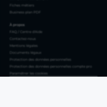
Fiches métiers
Business plan PDF
À propos
FAQ / Centre d'Aide
Contactez-nous
Mentions légales
Documents légaux
Protection des données personnelles
Protection des données personnelles compte pro
Paramétrer les cookies
Compte ouvert, sous réserve d'acceptation, auprès d'Okali,
filiale du groupe Crédit Agricole, établissement de monnaie
électronique enregistré à l'ACPR (REGAFI 17448,
www.regafi.fr), SAS au capital social de 5.660.962,00 €, 50 rue
La Boétie, 75008 Paris, RCS Paris 890 111 776. Propulse by CA
est une offre distribuée par Crédit Agricole SA, établissement
de crédit de droit français agréé par l'ACPR, SA au capital