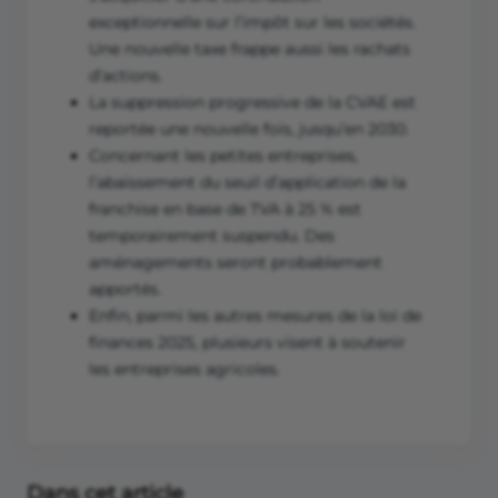
exceptionnelle sur l’impôt sur les sociétés.
Une nouvelle taxe frappe aussi les rachats
d’actions.
La suppression progressive de la CVAE est
reportée une nouvelle fois, jusqu’en 2030.
Concernant les petites entreprises,
l’abaissement du seuil d’application de la
franchise en base de TVA à 25 % est
temporairement suspendu. Des
aménagements seront probablement
apportés.
Enfin, parmi les autres mesures de la loi de
finances 2025, plusieurs visent à soutenir
les entreprises agricoles.
Dans cet article