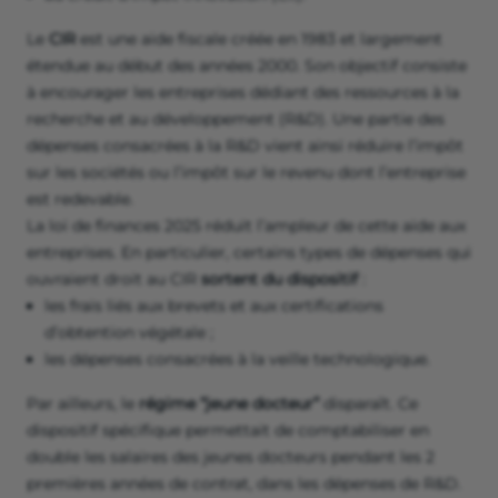
Le
CIR
est une aide fiscale créée en 1983 et largement
étendue au début des années 2000. Son objectif consiste
à encourager les entreprises dédiant des ressources à la
recherche et au développement (R&D). Une partie des
dépenses consacrées à la R&D vient ainsi réduire l’impôt
sur les sociétés ou l’impôt sur le revenu dont l’entreprise
est redevable.
La loi de finances 2025 réduit l’ampleur de cette aide aux
entreprises. En particulier, certains types de dépenses qui
ouvraient droit au CIR
sortent du dispositif
:
les frais liés aux brevets et aux certifications
d’obtention végétale ;
les dépenses consacrées à la veille technologique.
Par ailleurs, le
régime “jeune docteur”
disparaît. Ce
dispositif spécifique permettait de comptabiliser en
double les salaires des jeunes docteurs pendant les 2
premières années de contrat, dans les dépenses de R&D.