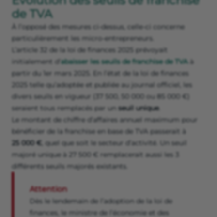
Évolution des seuils de franchise
de TVA
À l’opposé des mesures ci-dessus, celle-ci concerne
particulièrement les micro-entrepreneurs.
L’article 32 de la loi de finances 2025 prévoyait
initialement d’
abaisser les seuils de franchise de TVA
à
partir du 1er mars 2025. En l’état de la loi de finances
2025 telle qu’adoptée et publiée au journal officiel, les
divers seuils en vigueur (37 500, 50 000 ou 85 000 €)
seraient tous remplacés par un
seuil unique
.
Le montant de chiffre d’affaires annuel maximum pour
bénéficier de la franchise en base de TVA passerait à
25 000 €
, quel que soit le secteur d’activité. Un seuil
majoré unique à 27 500 € remplacerait aussi les 3
différents seuils majorés existants.
Attention
Dès le lendemain de l’adoption de la loi de
finances, le ministre de l’économie et des