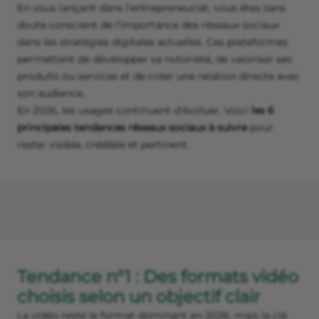
En vous lançant dans l’entrepreneuriat, vous êtes sans
doute conscient de l’importance des réseaux sociaux
dans les stratégies digitales actuelles. Ces plateformes
permettent de développer sa notoriété, de valoriser ses
produits ou services et de créer une relation directe avec
son audience.
En 2026, les usages continuent d’évoluer. Voici
les 6
principales tendances réseaux sociaux à suivre
pour
rester visible, crédible et pertinent.
Tendance n°1 : Des formats vidéo
choisis selon un objectif clair
La vidéo reste le format dominant en 2026, mais la clé