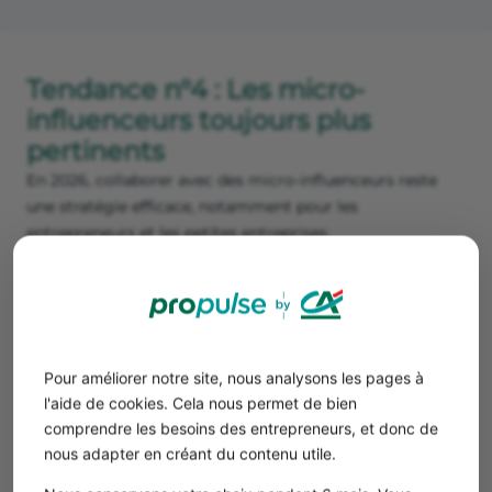
Tendance n°4 : Les micro-
influenceurs toujours plus
pertinents
En 2026, collaborer avec des micro-influenceurs reste
une stratégie efficace, notamment pour les
entrepreneurs et les petites entreprises.
Les micro-influenceurs :
s’adressent à des communautés ciblées ;
génèrent souvent plus d’engagement ;
sont perçus comme plus authentiques et accessibles.
Pour améliorer notre site, nous analysons les pages à
l'aide de cookies. Cela nous permet de bien
Bon à savoir
comprendre les besoins des entrepreneurs, et donc de
Une collaboration réussie repose avant tout sur
nous adapter en créant du contenu utile.
la cohérence des valeurs et de l’audience, plus
que sur la taille de la communauté.