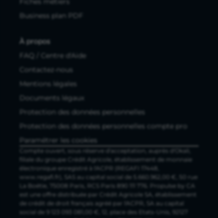
Fiches métiers
Business plan PDF
À propos
FAQ / Centre d'Aide
Contactez-nous
Mentions légales
Documents légaux
Protection des données personnelles
Protection des données personnelles compte pro
Paramétrer les cookies
Compte ouvert, sous réserve d'acceptation, auprès d'Okali,
filiale du groupe Crédit Agricole, établissement de monnaie
électronique enregistré à l'ACPR (REGAFI 17448,
www.regafi.fr), SAS au capital social de 5.660.962,00 €, 50 rue
La Boétie, 75008 Paris, RCS Paris 890 111 776. Propulse by CA
est une offre distribuée par Crédit Agricole SA, établissement
de crédit de droit français agréé par l'ACPR, SA au capital
social de 9 123 093 081,00 €, 12, place des Etats-Unis, 92127