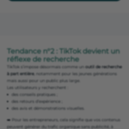
Tendance n°2 : TikTok devient un
réflexe de recherche
TikTok s’impose désormais comme un
outil de recherche
à part entière
, notamment pour les jeunes générations
mais aussi pour un public plus large.
Les utilisateurs y recherchent :
des conseils pratiques ;
des retours d’expérience ;
des avis et démonstrations visuelles.
➡️ Pour les entrepreneurs, cela signifie que vos contenus
peuvent générer du trafic organique sans publicité, à