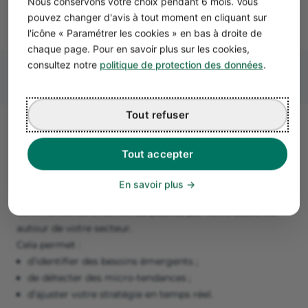
Nous conservons votre choix pendant 6 mois. Vous
pouvez changer d'avis à tout moment en cliquant sur
l'icône « Paramétrer les cookies » en bas à droite de
chaque page. Pour en savoir plus sur les cookies,
consultez notre
politique de protection des données
.
Tout refuser
Tendance n°5 : Le social listening
Tout accepter
et la micro-viralité
Le social listening devient un véritable outil d’aide à la
En savoir plus
décision en 2026. Il consiste à observer les conversations,
commentaires et contenus publiés par votre audience
autour de votre secteur.
Cela permet :
d’identifier des besoins émergents ;
de détecter des micro-tendances ;
d’ajuster votre stratégie en temps réel.