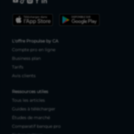
L'offre Propulse by CA
Compte pro en ligne
Business plan
Tarifs
Avis clients
Ressources utiles
Tous les articles
Guides à télécharger
Études de marché
Comparatif banque pro