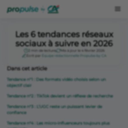
Les 6 tendances réseaux
sociaux à suivre en 2026
2 min de lecture
Mis à jour le 4 février 2026
Écrit par
Équipe rédactionnelle Propulse by CA
Dans cet article
Tendance n°1 : Des formats vidéo choisis selon un
objectif clair
Tendance n°2 : TikTok devient un réflexe de recherche
Tendance n°3 : L’UGC reste un puissant levier de
confiance
Tendance n°4 : Les micro-influenceurs toujours plus