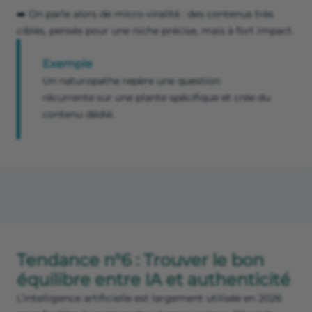
➡️ On parle alors de micro-viralité : des contenus très
ciblés, pensés pour une niche précise, mais à fort impact.
Exemple
Un naturopathe repère une question
récurrente sur une plante spécifique et crée du
contenu dédié.
Tendance n°6 : Trouver le bon
équilibre entre IA et authenticité
L’intelligence artificielle est largement utilisée en 2026