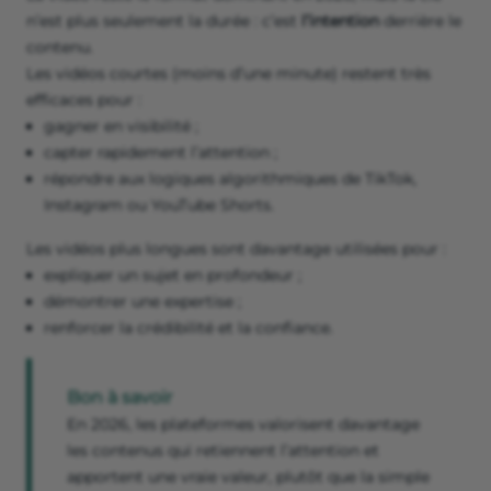
n’est plus seulement la durée : c’est
l’intention
derrière le
contenu.
Les vidéos courtes (moins d’une minute) restent très
efficaces pour :
gagner en visibilité ;
capter rapidement l’attention ;
répondre aux logiques algorithmiques de TikTok,
Instagram ou YouTube Shorts.
Les vidéos plus longues sont davantage utilisées pour :
expliquer un sujet en profondeur ;
démontrer une expertise ;
renforcer la crédibilité et la confiance.
Bon à savoir
En 2026, les plateformes valorisent davantage
les contenus qui retiennent l’attention et
apportent une vraie valeur, plutôt que la simple