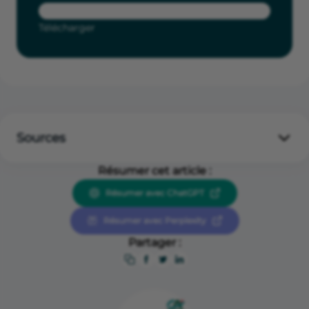
Télécharger
Sources
https://www.hootsuite.com/fr/research/social-trends
Résumer cet article :
https://www.hubspot.fr/infographics/social-media-
Résumer avec ChatGPT
trends
Résumer avec Perplexity
Partager :