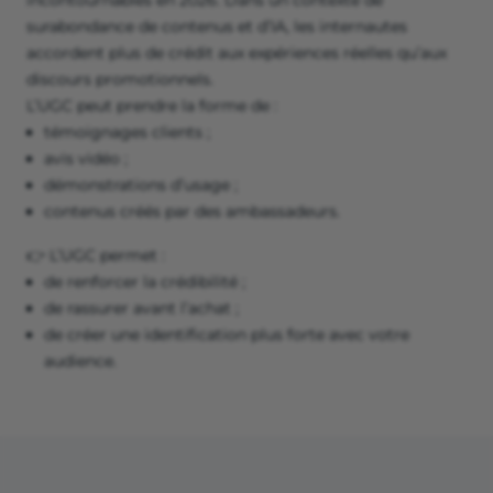
incontournables en 2026. Dans un contexte de
surabondance de contenus et d’IA, les internautes
accordent plus de crédit aux expériences réelles qu’aux
discours promotionnels.
L’UGC peut prendre la forme de :
témoignages clients ;
avis vidéo ;
démonstrations d’usage ;
contenus créés par des ambassadeurs.
👉 L’UGC permet :
de renforcer la crédibilité ;
de rassurer avant l’achat ;
de créer une identification plus forte avec votre
audience.