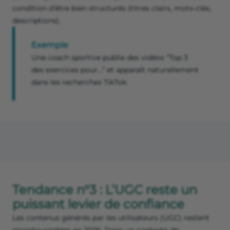
condition d’être bien structurés (titres clairs, mots-clés,
descriptions).
Exemple
Une coach sportive publie des vidéos “Top 3
des exercices pour…” et apparaît naturellement
dans les recherches TikTok.
Tendance n°3 : L’UGC reste un
puissant levier de confiance
Les contenus générés par les utilisateurs (UGC) restent