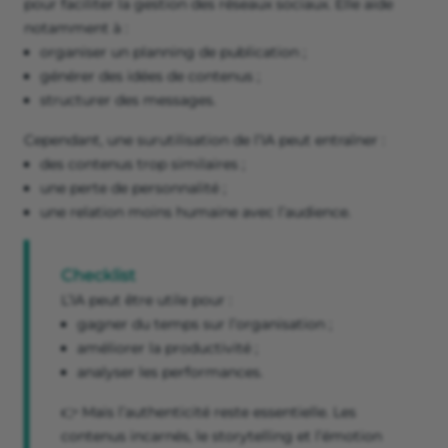
pour faciliter la gestion des réseaux sociaux. Elle aide
notamment à :
organiser un planning de publication ;
générer des idées de contenus ;
structurer des messages.
Cependant, une surutilisation de l’IA peut entraîner :
des contenus trop similaires ;
une perte de personnalité ;
une relation moins humaine avec l’audience.
Checklist
L’IA peut être utile pour :
gagner du temps sur l’organisation ;
améliorer la productivité ;
analyser les performances.
👉 Mais l’authenticité reste essentielle. Les
contenus incarnés, le storytelling et l’émotion