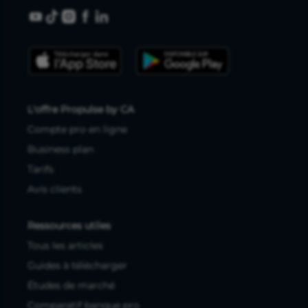
L'offre Propulse by CA
Compte pro en ligne
Business plan
Tarifs
Avis clients
Ressources utiles
Tous les articles
Guides à télécharger
Études de marché
Comparatif banque pro