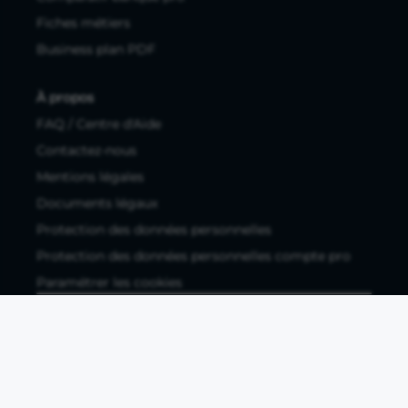
Fiches métiers
Business plan PDF
À propos
FAQ / Centre d'Aide
Contactez-nous
Mentions légales
Documents légaux
Protection des données personnelles
Protection des données personnelles compte pro
Paramétrer les cookies
Compte ouvert, sous réserve d'acceptation, auprès d'Okali,
filiale du groupe Crédit Agricole, établissement de monnaie
électronique enregistré à l'ACPR (REGAFI 17448,
www.regafi.fr), SAS au capital social de 5.660.962,00 €, 50 rue
La Boétie, 75008 Paris, RCS Paris 890 111 776. Propulse by CA
est une offre distribuée par Crédit Agricole SA, établissement
de crédit de droit français agréé par l'ACPR, SA au capital