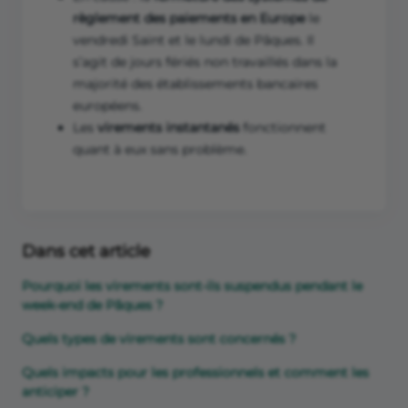
règlement des paiements en Europe
le
vendredi Saint et le lundi de Pâques. Il
s’agit de jours fériés non travaillés dans la
majorité des établissements bancaires
européens.
Les
virements instantanés
fonctionnent
quant à eux sans problème.
Dans cet article
Pourquoi les virements sont-ils suspendus pendant le
week-end de Pâques ?
Quels types de virements sont concernés ?
Quels impacts pour les professionnels et comment les
anticiper ?