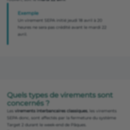
Exemple
Un virement SEPA initié jeudi 18 avril à 20
heures ne sera pas crédité avant le mardi 22
avril.
Quels types de virements sont
concernés ?
Les
virements interbancaires classiques
, les virements
SEPA donc, sont affectés par la fermeture du système
Target 2 durant le week-end de Pâques.