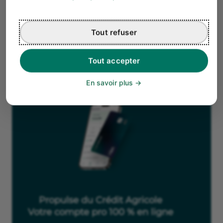
urgents, à condition que votre banque et celle du
destinataire les prennent en charge.
Tout refuser
Prévenez vos partenaires et collaborateurs
en cas de
paiement susceptible d’être différé. Une
communication claire permet d’éviter les
Tout accepter
malentendus.
En savoir plus
Propulse du Crédit Agricole
Votre compte pro 100 % en ligne