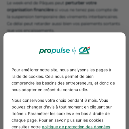
Le week-end de Pâques peut
perturber votre
organisation financière
si vous ne tenez pas compte de
la suspension temporaire des virements interbancaires.
Ce délai peut retarder aussi bien vos paiements sortants
que vos encaissements.
Exemple
En 2024, le week-end de Pâques est tombé les
30, 31 mars et 1er avril. De nombreuses
entreprises n’ayant pas anticipé ont vu leurs
Pour améliorer notre site, nous analysons les pages à
virements de salaires retardés, provoquant des
l'aide de cookies. Cela nous permet de bien
incompréhensions et des tensions en interne.
comprendre les besoins des entrepreneurs, et donc de
nous adapter en créant du contenu utile.
Pour éviter ce type de désagrément, voici les bonnes
pratiques à adopter :
Nous conservons votre choix pendant 6 mois. Vous
Anticipez vos virements
en les programmant
au plus
pouvez changer d'avis à tout moment en cliquant sur
tard le jeudi à midi
pour qu’ils soient traités avant le
l'icône « Paramétrer les cookies » en bas à droite de
chaque page. Pour en savoir plus sur les cookies,
week-end prolongé.
consultez notre
politique de protection des données
.
Utilisez les
virements instantanés
pour les paiements