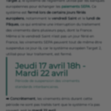
Target 2
, le système de règlement utilisé par les banques
européennes pour échanger les
paiements SEPA
. Ce
système est
fermé lors de certains jours fériés
européens
, notamment le
vendredi Saint
et le
lundi de
Pâques
, ce qui entraîne une interruption du traitement
des virements dans plusieurs pays, dont la France.
Même si le vendredi Saint n’est pas un jour férié en
France, les virements SEPA peuvent tout de même être
suspendus ce jour-là, car le système européen Target 2,
utilisé pour leur traitement, est fermé.
Jeudi 17 avril 18h -
Mardi 22 avril
Période de suspension des virements
standards interbancaires.
➡️ Concrètement
, les virements émis durant cette
période ne sont pas traités tant que le système n’a pas
rouvert, soit le
mardi 22 avril
.