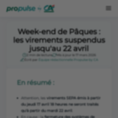
Week-end de Pâques :
les virements suspendus
jusqu'au 22 avril
2 min de lecture
Mis à jour le 17 mars 2026
Écrit par
Équipe rédactionnelle Propulse by CA
En résumé :
Attention, les
virements SEPA émis à partir
du jeudi 17 avril 18 heures ne seront traités
qu'à partir du mardi 22 avril
.
En cause : la
fermeture des systèmes de