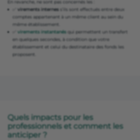
En revanche, ne sont pas concernés les :
✅
virements internes
s’ils sont effectués entre deux
comptes appartenant à un même client au sein du
même établissement.
✅
virements instantanés
qui permettent un transfert
en quelques secondes, à condition que votre
établissement et celui du destinataire des fonds les
proposent.
Quels impacts pour les
professionnels et comment les
anticiper ?