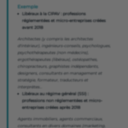
Exemple
Libéraux à la CIPAV : professions
réglementées et micro-entreprises créées
avant 2018
Architectes (y compris les architectes
d'intérieur), ingénieurs-conseils, psychologues,
psychothérapeutes (non médecins),
ergothérapeutes (libéraux), ostéopathes,
chiropracteurs, graphistes indépendants,
designers, consultants en management et
stratégie, formateur, traducteurs et
interprètes…
Libéraux au régime général (SSI) :
professions non réglementées et micro-
entreprises créées après 2018
Agents immobiliers, agents commerciaux,
consultants en divers domaines (marketing,