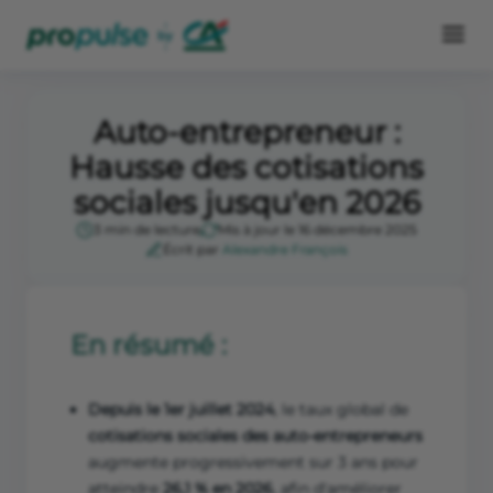
Auto-entrepreneur :
Hausse des cotisations
sociales jusqu'en 2026
3 min de lecture
Mis à jour le 16 décembre 2025
Écrit par
Alexandre François
En résumé :
Depuis le 1er juillet 2024
, le taux global de
cotisations sociales des auto-entrepreneurs
augmente progressivement sur 3 ans pour
atteindre
26,1 % en 2026
, afin d'améliorer