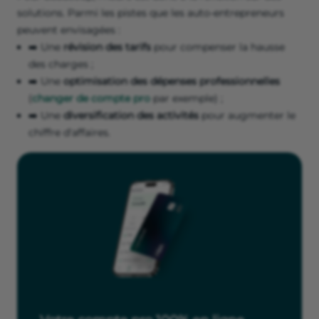
solutions. Parmi les pistes que les auto-entrepreneurs
peuvent envisagées :
➡️ Une
révision des tarifs
pour compenser la hausse
des charges ;
➡️ Une
optimisation des dépenses professionnelles
(
changer de compte pro
par exemple) ;
➡️ Une
diversification des activités
pour augmenter le
chiffre d'affaires.