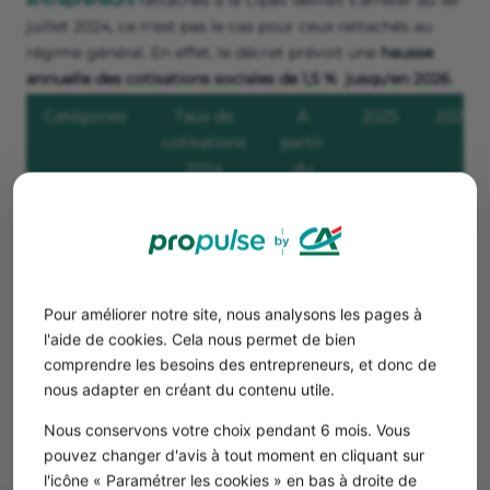
entrepreneurs
rattachés à la Cipav devrait s'arrêter au 1er
juillet 2024, ce n'est pas le cas pour ceux rattachés au
régime général. En effet, le décret prévoit une
hausse
annuelle des cotisations sociales de 1,5 % jusqu'en 2026
.
Catégories
Taux de
À
2025
2026
cotisations
partir
2024
du
(jusqu'au
1er
1er juillet)
juillet
2024
Libéraux à
21,20 %
23,2
23,20
23,20
Pour améliorer notre site, nous analysons les pages à
la Cipav
%
%
%
l'aide de cookies. Cela nous permet de bien
comprendre les besoins des entrepreneurs, et donc de
Libéraux
21,10 %
23,10
24,60
26,10
nous adapter en créant du contenu utile.
au régime
%
%
%
général
Nous conservons votre choix pendant 6 mois. Vous
pouvez changer d'avis à tout moment en cliquant sur
l'icône « Paramétrer les cookies » en bas à droite de