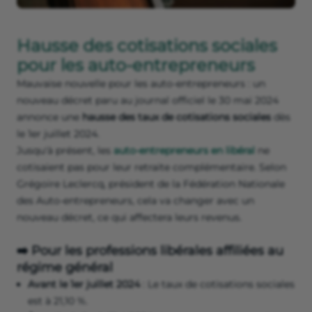
Hausse des cotisations sociales
pour les auto-entrepreneurs
Mauvaise nouvelle pour les auto-entrepreneurs : un
nouveau décret paru au journal officiel le 30 mai 2024
annonce une
hausse des taux de cotisations sociales
dès
le 1er juillet 2024.
Jusqu'à présent, les
auto-entrepreneurs en libéral
ne
cotisaient pas pour leur retraite complémentaire. Selon
Grégoire Leclercq, président de la Fédération Nationale
des Auto-entrepreneurs, cela va changer avec un
nouveau décret, ce qui affectera leurs revenus.
➡️ Pour les professions libérales affiliées au
régime général
Avant le 1er juillet 2024
: Le taux de cotisations sociales
est à 21,10 %.