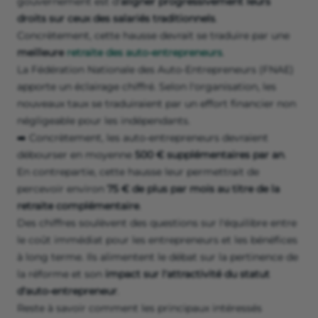
gouvernement est d'
aligner progressivement leurs
droits sur ceux des salariés traditionnels
.
Concrètement, cette hausse devrait se traduire par une
meilleure
retraite des auto-entrepreneurs
.
La Fédération Nationale des Auto-Entrepreneurs (FNAE)
apporte un éclairage chiffré. Selon l'organisation, les
nouveaux taux se traduiraient par un effort financier non
négligeable pour les indépendants.
➡️ Concrètement, les auto-entrepreneurs devraient
débourser en moyenne
500 € supplémentaires par an
.
En contrepartie, cette hausse leur permettrait de
percevoir environ
75 € de plus par mois au titre de la
retraite complémentaire
.
Des chiffres soulèvent des questions sur l'équilibre entre
le coût immédiat pour les entrepreneurs et les bénéfices
à long terme. Ils alimentent le débat sur la pertinence de
la réforme et son
impact sur l'attractivité du statut
d'auto-entrepreneur
.
Reste à savoir comment les principaux intéressés