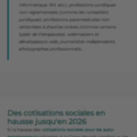
informatique, RH, etc.), professions juridiques
non réglementées (comme les conseillers
juridiques), professions paramédicales non
rattachées à d'autres ordres (comme certains
types de thérapeutes), webmasters et
développeurs web, journalistes indépendants,
photographes professionnels…
Des cotisations sociales en
hausse jusqu'en 2026
Si la hausse des
cotisations sociales pour les auto-