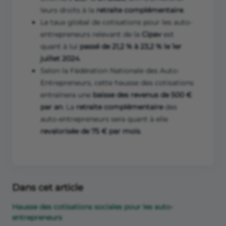
leurs droits à la
retraite complémentaire
.
Le taux global de cotisations pour les auto-
entrepreneurs relevant de la
Cipav
est
quant à lui
passé de 21,2 % à 23,2 % le 1er
juillet 2024
.
Selon la Fédération Nationale des Auto-
Entrepreneurs, cette hausse des cotisations
entraînera une
baisse des revenus de 500 €
par an
. La
retraite complémentaire
des
auto-entrepreneurs sera quant à elle
revalorisée de 75 € par mois
.
Dans cet article
Hausse des cotisations sociales pour les auto-
entrepreneurs