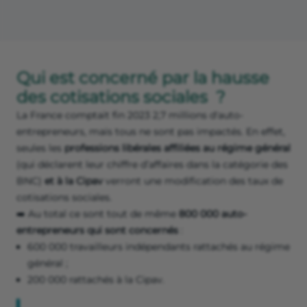
Qui est concerné par la hausse
des cotisations sociales ?
La France comptait fin 2023 2,7 millions d'auto-
entrepreneurs, mais tous ne sont pas impactés. En effet,
seules les
professions libérales affiliées au régime général
(qui déclarent leur chiffre d’affaires dans la catégorie des
BNC)
et à la Cipav
verront une modification des taux de
cotisations sociales.
➡️ Au total ce sont tout de même
800 000 auto-
entrepreneurs qui sont concernés
:
600 000 travailleurs indépendants rattachés au régime
général ;
200 000 rattachés à la Cipav.