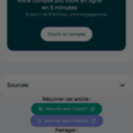
Votre compte pro 100% en ligne
en 5 minutes
À partir de 8 €/mois, sans engagement.
Ouvrir un compte
Sources
Source décret n° 2024-484 du 30 mai 2024.
Résumer cet article :
Résumer avec ChatGPT
Résumer avec Perplexity
Partager :