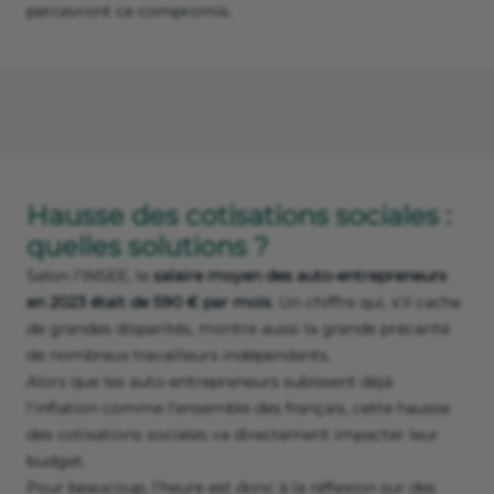
percevront ce compromis.
Hausse des cotisations sociales :
quelles solutions ?
Selon l'INSEE, le
salaire moyen des auto-entrepreneurs
en 2023 était de 590 € par mois
. Un chiffre qui, s'il cache
de grandes disparités, montre aussi la grande précarité
de nombreux travailleurs indépendants.
Alors que les auto-entrepreneurs subissent déjà
l'inflation comme l'ensemble des français, cette hausse
des cotisations sociales va directement impacter leur
budget.
Pour beaucoup, l'heure est donc à la réflexion sur des