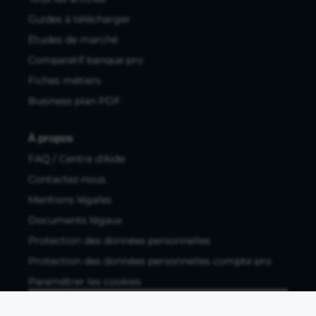
Guides à télécharger
Études de marché
Comparatif banque pro
Fiches métiers
Business plan PDF
À propos
FAQ / Centre d'Aide
Contactez-nous
Mentions légales
Documents légaux
Protection des données personnelles
Protection des données personnelles compte pro
Paramétrer les cookies
Compte ouvert, sous réserve d'acceptation, auprès d'Okali,
filiale du groupe Crédit Agricole, établissement de monnaie