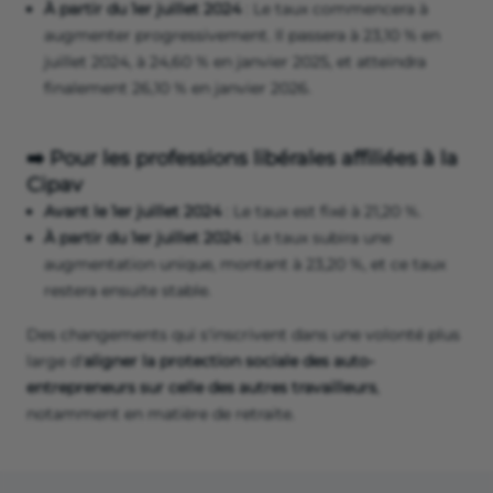
À partir du 1er juillet 2024
: Le taux commencera à
augmenter progressivement. Il passera à 23,10 % en
juillet 2024, à 24,60 % en janvier 2025, et atteindra
finalement 26,10 % en janvier 2026​​.
➡️ Pour les professions libérales affiliées à la
Cipav
Avant le 1er juillet 2024
: Le taux est fixé à 21,20 %.
À partir du 1er juillet 2024
: Le taux subira une
augmentation unique, montant à 23,20 %, et ce taux
restera ensuite stable​.
Des changements qui s'inscrivent dans une volonté plus
large d'
aligner la protection sociale des auto-
entrepreneurs sur celle des autres travailleurs
,
notamment en matière de retraite.