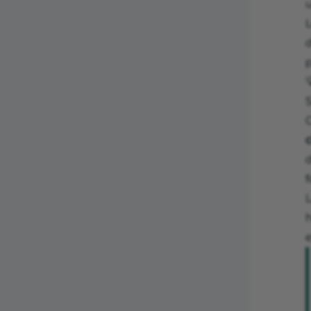
d
p

d
f
h
e