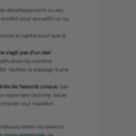
es de développement ou ses
e société pour accueillir un ou
menter le capital pour que la
 ne s’agit pas d’un réel
modification du nombre
ASU
: faciliter le passage à une
écès de l’associé unique
. Ses
r reprendre l’activité. Seule
interdit tout transfert.
ridiques selon vos besoins.
n micro-entreprise
, de