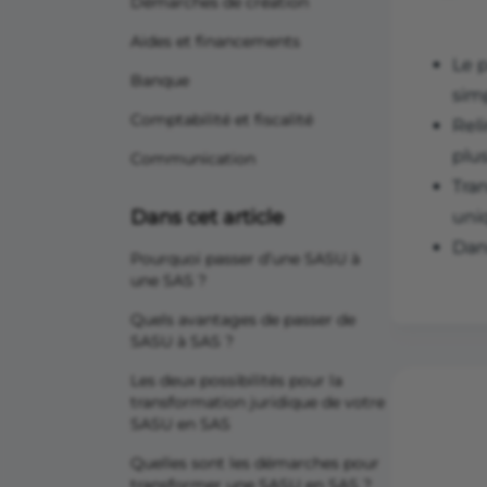
Démarches de création
Aides et financements
Le 
Banque
simp
Comptabilité et fiscalité
Reli
plus
Communication
Tran
Dans cet article
uni
Dans
Pourquoi passer d’une SASU à
une SAS ?
Quels avantages de passer de
SASU à SAS ?
Les deux possibilités pour la
transformation juridique de votre
SASU en SAS
Quelles sont les démarches pour
transformer une SASU en SAS ?