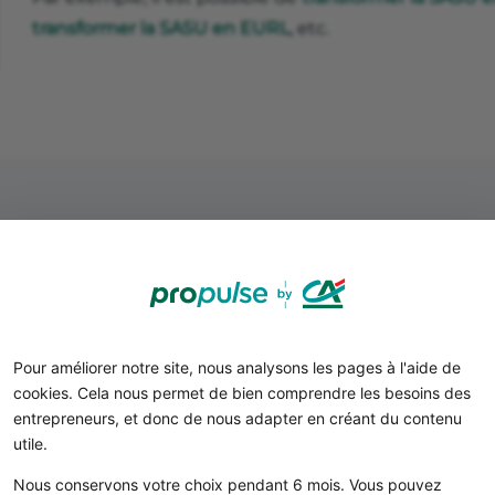
transformer la SASU en EURL
, etc.
Quels avantages de passer 
Pour améliorer notre site, nous analysons les pages à l'aide de
cookies. Cela nous permet de bien comprendre les besoins des
En passant de SASU à SAS, vous pourrez :
entrepreneurs, et donc de nous adapter en créant du contenu
partager la prise de décision ;
utile.
répartir les
risques
et les responsabilités ;
Nous conservons votre choix pendant 6 mois. Vous pouvez
vous
développer
plus rapidement ;