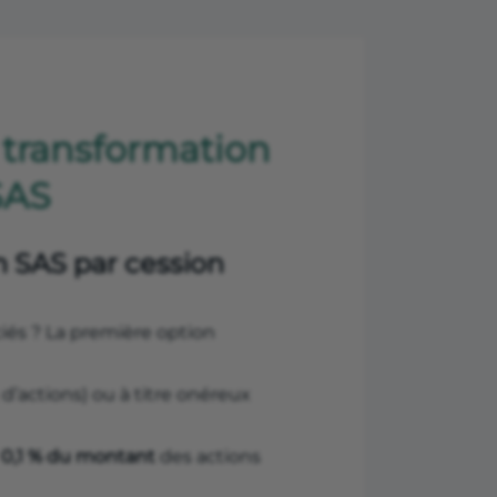
a transformation
SAS
n SAS par cession
iés ? La première option
 d’actions) ou à titre onéreux
r
0,1 % du montant
des actions