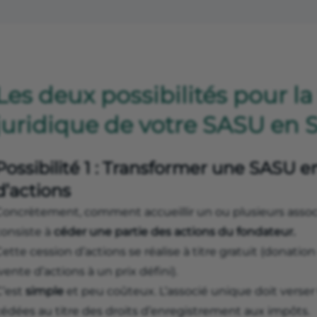
Les deux possibilités pour l
juridique de votre SASU en 
Possibilité 1 : Transformer une SASU e
d’actions
Concrètement, comment accueillir un ou plusieurs assoc
consiste à
céder une partie des actions du fondateur.
ette cession d’actions se réalise à titre gratuit (donation
vente d’actions à un prix défini).
C’est
simple
et peu coûteux. L’associé unique doit verse
cédées au titre des droits d’enregistrement aux impôts.