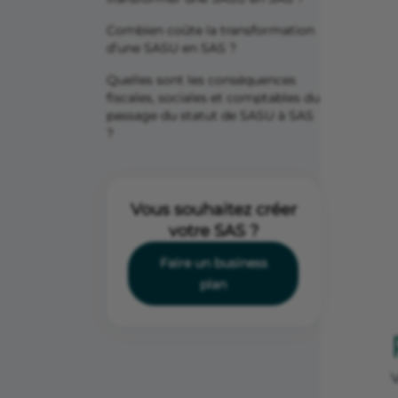
Combien coûte la transformation
d’une SASU en SAS ?
Quelles sont les conséquences
fiscales, sociales et comptables du
passage du statut de SASU à SAS
?
Vous souhaitez créer
votre SAS ?
Faire un business
plan