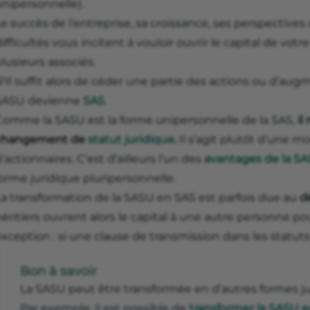
unipersonnelle).
Le succès de l’entreprise, sa croissance, ses perspectiv
ifficultés vous incitent à vouloir ouvrir le capital de votr
lusieurs associés.
Il suffit alors de céder une partie des actions ou d’aug
SASU devienne
SAS
.
Comme la SASU est la forme unipersonnelle de la SAS,
il
changement de
statut juridique
.
Il s’agit plutôt d’une 
’actionnaires. C’est d’ailleurs l’un des
avantages de la S
orme juridique pluripersonnelle.
La transformation de la SASU en SAS est parfois due au
d
éritiers ouvrent alors le capital à une autre personne pou
xception : si une clause de transmission dans les statuts 
Bon à savoir
La SASU peut être transformée en d’autres formes ju
Par exemple, il est possible de
transformer la SASU e