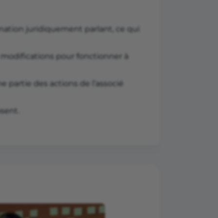
mation juridiquement parlant, ce qui
es modifications pour fonctionner à
e partie des actions de l’associé
sent.