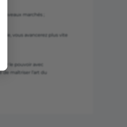
 nouveaux marchés ;
emble, vous avancerez plus vite
ager le pouvoir avec
de maîtriser l’art du