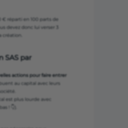
 € réparti en 100 parts de
ous devez donc lui verser 3
a création.
en SAS par
lles actions pour faire entrer
buent au capital avec leurs
ociété.
tal est plus lourde avec
as ! 👇).