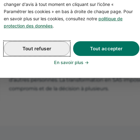
changer d'avis à tout moment en cliquant sur l'icône «
lever des fonds ;
Paramétrer les cookies » en bas à droite de chaque page. Pour
répondre à de nouvelles opportunités et conquérir de
en savoir plus sur les cookies, consultez notre
politique de
avoir plus de
légitimité
…
protection des données
.
n clair, tout ne repose plus sur vos seules épaules. Ens
t vous irez plus loin que si vous restiez tout seul 💪 !
Tout refuser
Tout accepter
Bon à savoir
En savoir plus
👎 Côté inconvénient, challengez bien le fait de part
d’autres personnes. La transformation en SAS impose 
compromis et de la décision à plusieurs.