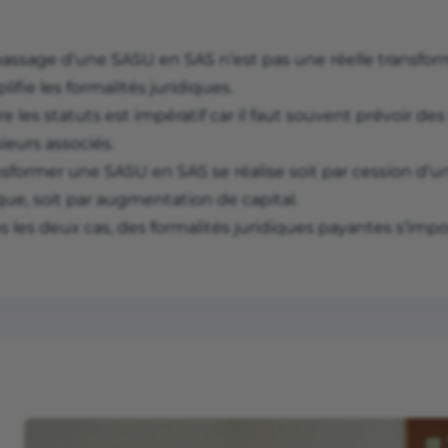
passage d’une SASU en SAS n’est pas une réelle transfor
lifie les formalités juridiques.
re les statuts est impératif car il faut souvent prévoir d
ieurs associés.
sformer une SASU en SAS se réalise soit par cession d’un
que, soit par augmentation de capital.
 les deux cas, des formalités juridiques payantes s’impo