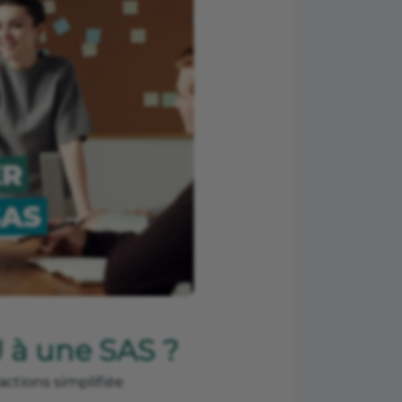
 à une SAS ?
actions simplifiée