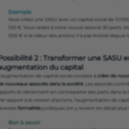
Exemple
Vous créez une SASU avec un capital social de 10 000
100 €. Vous cédez à votre nouvel associé 30 parts. V
000 € si la valeur des actions n’a pas évolué depuis l
Possibilité 2 : Transformer une SASU 
augmentation du capital
L’augmentation de capital social consiste à
créer de nouve
de nouveaux associés dans la société.
Les associés contri
pports et obtiennent en contrepartie des parts dans la s
ar rapport à la cession d’actions, l’augmentation de capi
diverses
formalités
juridiques (on y revient en détail plus b
Bon à savoir