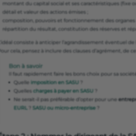
montant du capital social et ses caractéristiques (fixe ou
détail et valeur des actions émises ;
composition, pouvoirs et fonctionnement des organes d
répartition du résultat, constitution des réserves et rép
’idéal consiste à anticiper l’agrandissement éventuel de 
our cela, pensez à inclure des clauses d’agrément, de ces
Bon à savoir
Il faut rapidement faire les bons choix pour sa société
Quelle
imposition en SASU
?
Quelles
charges à payer en SASU
?
Ne serait-il pas préférable d’opter pour une
entrepr
EURL
?
SASU ou micro-entreprise
?