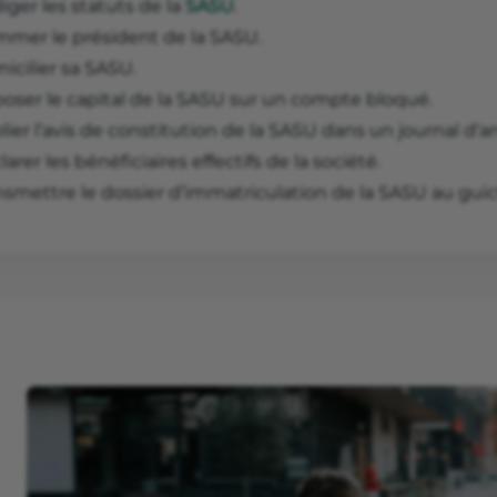
iger les statuts de la
SASU
.
mer le président de la SASU.
icilier sa SASU.
oser le capital de la SASU sur un compte bloqué.
lier l’avis de constitution de la SASU dans un journal d’
arer les bénéficiaires effectifs de la société.
nsmettre le dossier d’immatriculation de la SASU au guic