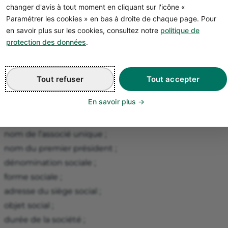
ertaines mentions légales restent obligatoires.
changer d'avis à tout moment en cliquant sur l'icône «
Paramétrer les cookies » en bas à droite de chaque page. Pour
Pour
rédiger vos statuts
, vous avez plusieurs possibilités :
en savoir plus sur les cookies, consultez notre
politique de
Rédiger les statuts
vous-même
en vous appuyant sur 
protection des données
.
nombreux modèles gratuits ou payants existent en ligne
a qualité…
Vous faire accompagner
par un professionnel comme u
Tout refuser
Tout accepter
comptable. Cette solution est plus sécurisante mais elle
En savoir plus
eparle un peu plus bas !
En dépit d’une grande liberté, les statuts de la SASU co
nom de l’associé unique ;
nom du premier président ;
dénomination sociale ;
forme sociale ;
adresse du siège social ;
objet social ;
durée de la société ;