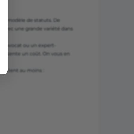
un modèle de statuts. De
, avec une grande variété dans
n avocat ou un expert-
 présente un coût. On vous en
mportent au moins :