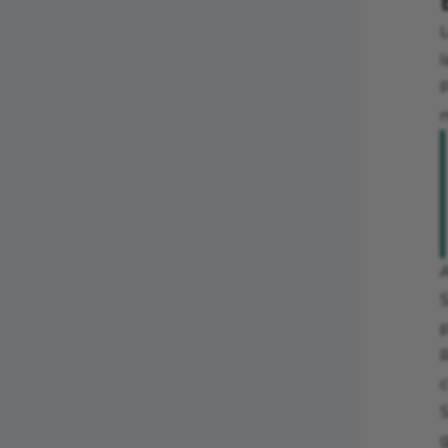
l
P
A
p
c
S