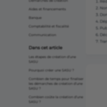
Démarches de création
Réd
Nom
Aides et financements
Dom
Banque
Dép
Comptabilité et fiscalité
Pub
Décl
Communication
Tra
Dans cet article
Les étapes de création d’une
SASU
Pourquoi créer une SASU ?
Combien de temps pour finaliser
les démarches de création d’une
SASU ?
Combien coûte la création d’une
SASU ?