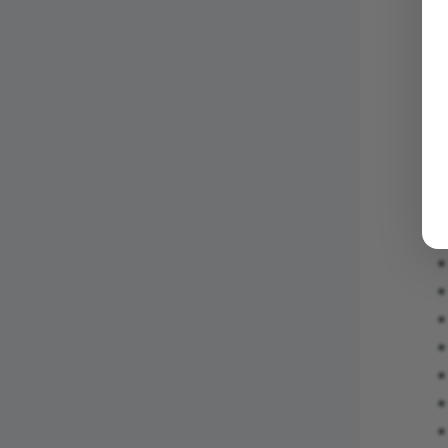
c
l
r