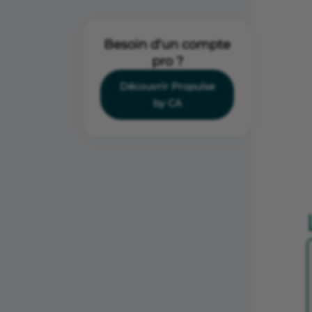
Besoin d'un compte
pro ?
Découvrir Propulse
by CA