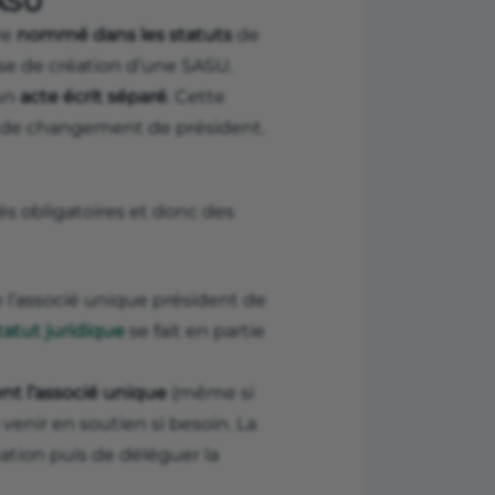
SASU
re
nommé dans les statuts
de
hase de création d’une SASU.
 un
acte écrit séparé
. Cette
s de changement de président.
és obligatoires et donc des
de l’associé unique président de
tatut juridique
se fait en partie
nt l’associé unique
(même si
 venir en soutien si besoin. La
ation puis de déléguer la