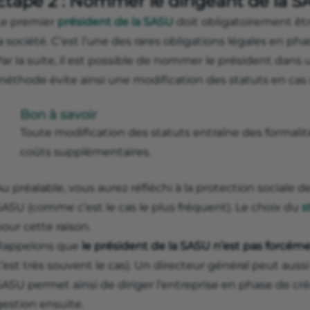
Étape 2 : Nommer le dirigeant de la 
Le premier
président de la SASU
doit obligatoirement êt
a société. C’est l’une des rares obligations légales en p
ar la suite, il est possible de nommer le président dans
méthode évite ainsi une modification des statuts en ca
Bon à savoir
Toute modification des statuts entraîne des formalit
coûts supplémentaires.
u préalable, vous aurez réfléchi à la protection sociale 
SASU (comme c’est le cas le plus fréquent). Le choix du
s
our cette raison.
Rappelons que
le président de la SASU n’est pas forcéme
’est très souvent le cas). Un directeur général peut aussi
ASU permet ainsi de diriger l’entreprise en phase de cré
gestion ensuite.