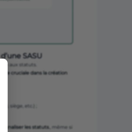
es d’une SASU
dée aux statuts.
ape cruciale dans la création
al, siège, etc.) ;
sonnaliser les statuts
., même si