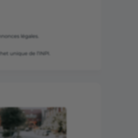
annonces légales.
het unique de l’INPI.