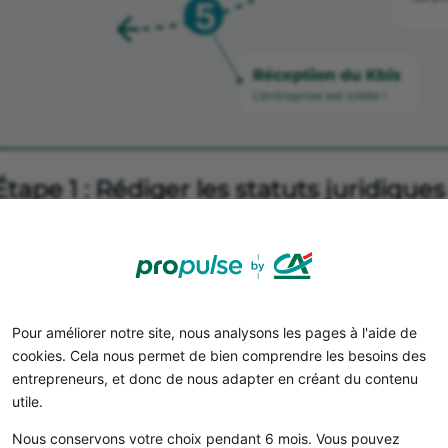
Étape 1 : Rédiger les statuts juridiqu
L’un des
avantages de la SASU
est la grande liberté accor
Conséquence directe : la
rédaction des statuts est une ét
d’une SASU
.
es statuts d’une société définissent :
les règles de fonctionnement de la société ;
Pour améliorer notre site, nous analysons les pages à l'aide de
cookies. Cela nous permet de bien comprendre les besoins des
sa constitution initiale (dénomination sociale, capital soci
entrepreneurs, et donc de nous adapter en créant du contenu
ses règles de transmission et de transformation.
utile.
Dans la création d’une SASU, vous pouvez largement
per
Nous conservons votre choix pendant 6 mois. Vous pouvez