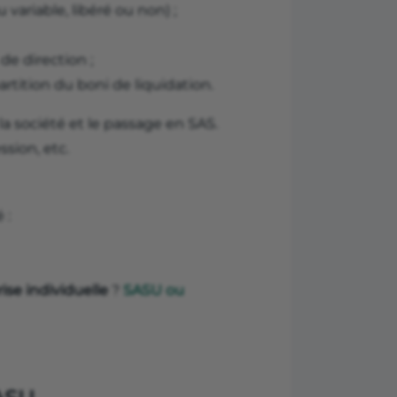
 variable, libéré ou non) ;
e direction ;
artition du boni de liquidation.
la société et le passage en SAS.
sion, etc.
 :
ise individuelle
?
SASU ou