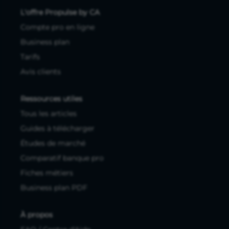
L'offre Propulse by CA
Compte pro en ligne
Business plan
Tarifs
Avis clients
Ressources utiles
Tous les articles
Guides à télécharger
Études de marché
Comparatif banque pro
Fiches métiers
Business plan PDF
À propos