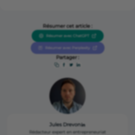
Résumer cet article :
Résumer avec ChatGPT
Résumer avec Perplexity
Partager :
Jules Drevon
Rédacteur expert en entrepreneuriat