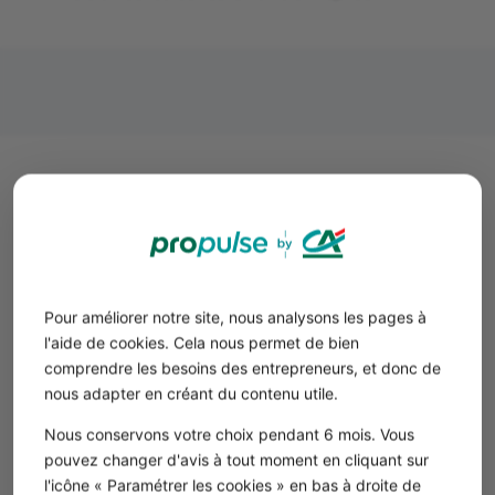
Les plateformes d’images de
stock pour illustrer mon business
plan
Là plupart des banques d'images fournissent des images
libres de droit. C'est donc l'idéal pour réaliser un
business
Pour améliorer notre site, nous analysons les pages à
plan gratuit
. Voici nos préférées :👇
l'aide de cookies. Cela nous permet de bien
➡️
Pixabay
comprendre les besoins des entrepreneurs, et donc de
Une bonne plateforme d'images totalement gratuite. La
nous adapter en créant du contenu utile.
licence Pixabay vous autorise à utiliser les images
Nous conservons votre choix pendant 6 mois. Vous
librement sans demander l’autorisation à l’auteur.
pouvez changer d'avis à tout moment en cliquant sur
➡️
Pexels
l'icône « Paramétrer les cookies » en bas à droite de