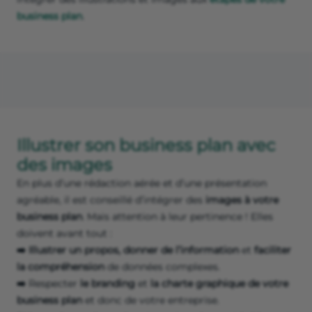
business plan
.
Illustrer son business plan avec
des images
En plus d’une rédaction aérée et d’une présentation
agréable, il est conseillé d’intégrer des
images à votre
business plan
. Mais attention à leur pertinence ! Elles
doivent avant tout :
➡️ Illustrer un propos, donner de l’information
et
faciliter
la compréhension
de données complexes.
➡️
Respecter
le branding
et
la charte graphique de votre
business plan
et donc de votre entreprise.