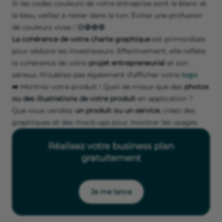
Si les codes couleurs de votre entreprise sont le blanc et
le bleu, veillez à rester dans le ton. Évitez une profusion
de couleurs vives ! 🟡🔵🟢🔴
La cohérence de votre charte graphique
est primordiale
pour séduire les investisseurs. Effectivement, elle reflète
la cohérence de votre
projet entrepreneurial
et son
sérieux. N’oubliez pas également d’afficher votre
logo
.
➡️
Montrez votre produit ! Quoi de mieux que des
photos
ou des illustrations de votre produit
en application ?
Que vous vendiez
un produit ou un service
, créez des
graphiques et des mock-ups pour montrer les usages.
Réalisez votre business plan
gratuitement
Je me lance