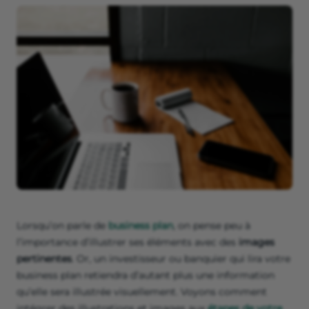
Lorsqu’on parle de
business plan
, on pense peu à
l’importance d’illustrer ses éléments avec des
images
pertinentes
. Or, un investisseur ou banquier qui lira votre
business plan retiendra d’autant plus une information
qu’elle sera illustrée visuellement. Voyons comment
intégrer des illustrations et images aux
étapes de votre