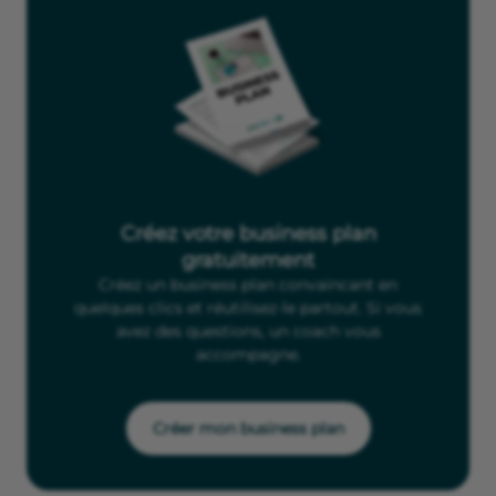
Créez votre business plan
gratuitement
Créez un business plan convaincant en
quelques clics et réutilisez-le partout. Si vous
avez des questions, un coach vous
accompagne.
Créer mon business plan