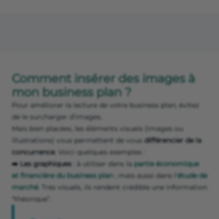
Comment insérer des images à
mon business plan ?
Pour améliorer la lecture de votre business plan, évitez
de le surcharger d’images.
Mais bien placées, les éléments visuels (images ou
illustrations) vous permettent de vous
différencier de la
concurrence
. Voici quelques exemples :
➡️ Les graphiques
: à utiliser dans la
partie économique
et financière du business plan
; mais aussi dans l'
étude de
marché
. Très visuels, ils rendent crédible une information
“théorique”.