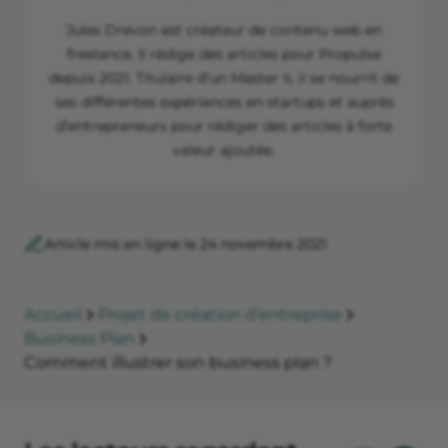
Jules Drevon est créateur de contenu web en
freelance. Il rédige des articles pour Propulse
depuis 2021. Titulaire d’un Master II, il se nourrit de
ses différentes expériences en startups et auprès
d’entrepreneurs pour rédiger des articles à forte
valeur ajoutée.
Article mis en ligne le 24 novembre 2021
Accueil
Projet de création d'entreprise
Business Plan
Comment illustrer son business plan ?