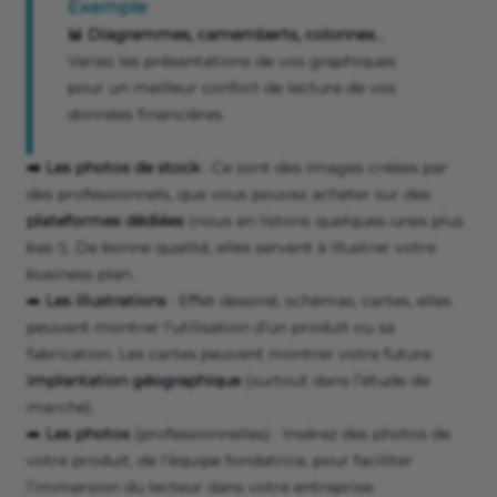
Exemple
📊 Diagrammes, camemberts, colonnes
…
Variez les présentations de vos graphiques
pour un meilleur confort de lecture de vos
données financières.
➡️ Les photos de stock
: Ce sont des images créées par
des professionnels, que vous pouvez acheter sur des
plateformes dédiées
(nous en listons quelques-unes plus
bas !). De bonne qualité, elles servent à illustrer votre
business plan.
➡️
Les illustrations
: Effet dessiné, schémas, cartes, elles
peuvent montrer l’utilisation d’un produit ou sa
fabrication. Les cartes peuvent montrer votre future
implantation géographique
(surtout dans l’étude de
marché).
➡️
Les photos
(professionnelles) : Insérez des photos de
votre produit, de l’équipe fondatrice, pour faciliter
l’immersion du lecteur dans votre entreprise.