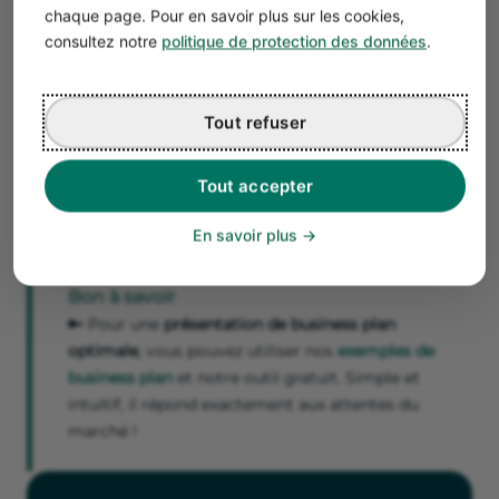
Construite sur le même principe que Pixabay, avec des
chaque page. Pour en savoir plus sur les cookies,
photos gratuite et libre d’utilisation de très bonne
consultez notre
politique de protection des données
.
qualité. Vous pouvez d’ailleurs choisir la qualité de
l’image au moment du téléchargement.
🎁 Bonus :
Canva
Tout refuser
Ce n'est pas une banque d'image mais la
plateforme de
référence
pour personnaliser votre design. Grâce à la
Tout accepter
version payante, vous pourrez choisir de magnifiques
visuels pour illustrer votre business plan parmi des
En savoir plus
centaines de designs différents.
Bon à savoir
🔑 Pour une
présentation de business plan
optimale
, vous pouvez utiliser nos
exemples de
business plan
et notre outil gratuit. Simple et
intuitif, il répond exactement aux attentes du
marché !