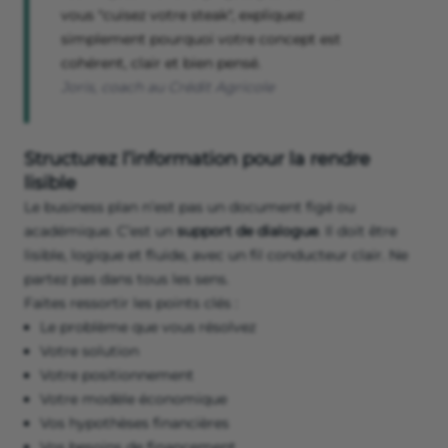
vous "cuisez votre steak", expliquez
simplement pourquoi votre concept est
cohérent, clair et bien pensé.
Joris, coach au Crédit Agricole
Structurez l’information pour la rendre
lisible
Le business plan n’est pas un document figé ou
académique. C’est un
support de dialogue
. Il doit être
lisible, logique et fluide, avec un fil conducteur clair. Ne
partez pas dans tous les sens.
Faites ressortir les points clés :
Le problème que vous résolvez
Votre solution
Votre positionnement
Votre modèle économique
Vos hypothèses financières
Vos besoins de financement