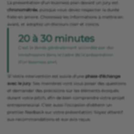
La présentation d’un business plan devant un jury est
chronométrée
, puisque vous devez respecter la durée
fixée en amont. Choisissez les informations à mettre en
avant, et adoptez un discours clair et concis.
20 à 30 minutes
C’est la durée généralement accordée par des
investisseurs dans le cadre de la présentation
d’un business plan.
💡 Votre intervention est suivie d’une
phase d’échange
avec le jury
. Ses membres vont vous poser des questions
et demander des précisions sur les éléments évoqués
durant votre pitch, afin de bien comprendre votre projet
entrepreneurial. C’est aussi l’occasion d’obtenir un
premier feedback sur votre présentation. Soyez attentif
aux recommandations et aux avis reçus.