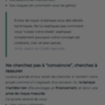
Vos risques (et comment vous les gérez)
Évitez de noyer la banque sous des détails
techniques. Ne lui expliquez pas comment
vous "cuisez votre steak", expliquez
simplement pourquoi votre concept est
cohérent, clair et bien pensé.
Joris, coach au Crédit Agricole
Ne cherchez pas à “convaincre”, cherchez à
rassurer
La plus grande erreur serait de chercher à “vendre” votre
projet comme s’il s’agissait d’un produit. Or,
la banque
n’achète rien
. Elle envisage un
financement
, et donc une
prise de risque mesurée
.
Ce qu’elle attend de vous :
Une vision cohérente