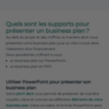
Quels sont les supports pour
présenter un business plan ?
Au-delà du projet et des chiffres, la manière dont vous
présentez votre business plan joue un rôle crucial dans
l’obtention d’un financement.
Deux possibilités s’offrent à vous :
un business plan sur PowerPoint ;
un business plan en PDF.
Utiliser PowerPoint pour présenter son
business plan
Votre
pitch deck
vous permet de présenter de manière
visuelle, claire et concise les différents
éléments de votre
business plan
. Dans ce cadre, le format PowerPoint peut