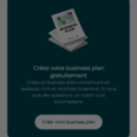
Créez votre business plan
gratuitement
Créez un business plan convaincant en
quelques clics et réutilisez-le partout. Si vous
avez des questions, un coach vous
accompagne.
Créer mon business plan