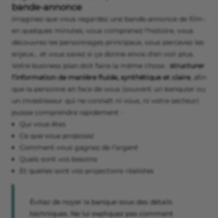
bande-annonce
Imaginez que vous regardez une bande-annonce de film :
en quelques minutes, vous comprenez l’histoire, vous
découvrez les personnages principaux, vous percevez les
enjeux… et vous savez si ça donne envie d’en voir plus.
Votre business plan doit faire la même chose :
structurer
l’information de manière fluide, synthétique et claire
, afin
que la personne en face de vous (souvent un banquier ou
un investisseur qui ne connaît ni vous, ni votre secteur)
puisse comprendre rapidement :
Qui vous êtes
Ce que vous proposez
Comment vous gagnez de l’argent
Quels sont vos besoins
Et quelles sont vos projections réalistes
Évitez de noyer la banque sous des détails
techniques. Ne lui expliquez pas comment