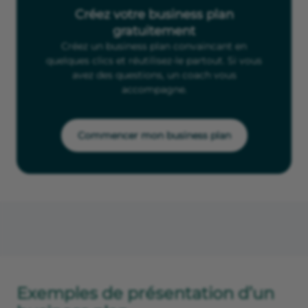
Créez votre business plan
gratuitement
Créez un business plan convaincant en
quelques clics et réutilisez-le partout. Si vous
avez des questions, un coach vous
accompagne.
Commencer mon business plan
Exemples de présentation d’un