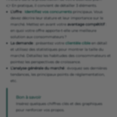
👉 En pratique, il convient de détailler 3 éléments.
L’offre
:
Identifiez vos concurrents
principaux. Vous
devez décrire leur stature et leur importance sur le
marché. Mettez en avant votre
avantage compétitif
:
en quoi votre offre apporte-t-elle une meilleure
solution aux consommateurs ?
La demande
: présentez votre
clientèle cible
en détail
et utilisez des statistiques pour montrer la taille du
marché. Détaillez les habitudes des consommateurs et
pointez les perspectives de croissance.
L’analyse générale du marché
: évoquez ses dernières
tendances, les principaux points de réglementation,
etc.
Bon à savoir
Insérez quelques chiffres clés et des graphiques
pour renforcer vos propos.