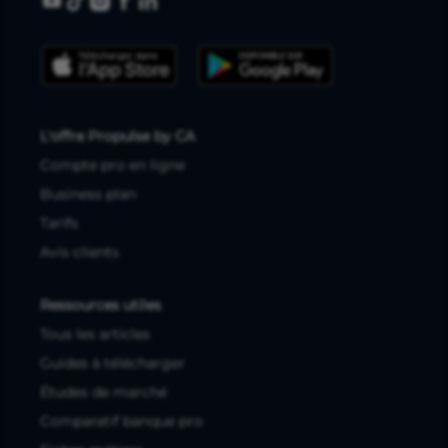
L'offre Propulse by CA
Compte pro en ligne
Business plan
Tarifs
Avis clients
Ressources utiles
Tous les articles
Guides à télécharger
Études de marché
Comparatif banque pro