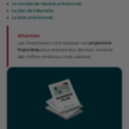
Le compte de résultat prévisionnel
.
Le plan de trésorerie
.
Le bilan prévisionnel
.
Attention
Les investisseurs vont analyser vos
projections
financières
pour prendre leur décision. Montrez
des chiffres ambitieux mais réalistes.