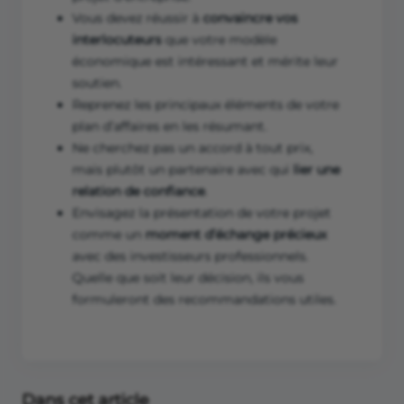
Vous devez réussir à
convaincre vos
interlocuteurs
que votre modèle
économique est intéressant et mérite leur
soutien.
Reprenez les principaux éléments de votre
plan d’affaires en les résumant.
Ne cherchez pas un accord à tout prix,
mais plutôt un partenaire avec qui
lier une
relation de confiance
.
Envisagez la présentation de votre projet
comme un
moment d’échange précieux
avec des investisseurs professionnels.
Quelle que soit leur décision, ils vous
formuleront des recommandations utiles.
Dans cet article