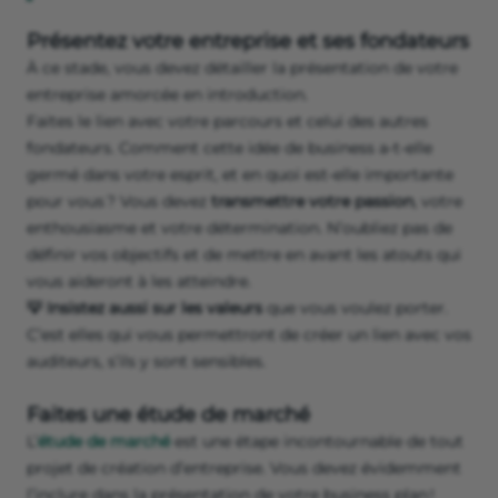
Présentez votre entreprise et ses fondateurs
À ce stade, vous devez détailler la présentation de votre
entreprise amorcée en introduction.
Faites le lien avec votre parcours et celui des autres
fondateurs. Comment cette idée de business a-t-elle
germé dans votre esprit, et en quoi est-elle importante
pour vous ? Vous devez
transmettre votre passion
, votre
enthousiasme et votre détermination. N’oubliez pas de
définir vos objectifs et de mettre en avant les atouts qui
vous aideront à les atteindre.
💡 Insistez aussi sur les valeurs
que vous voulez porter.
C’est elles qui vous permettront de créer un lien avec vos
auditeurs, s’ils y sont sensibles.
Faites une étude de marché
L’
étude de marché
est une étape incontournable de tout
projet de création d’entreprise. Vous devez évidemment
l’inclure dans la présentation de votre business plan !