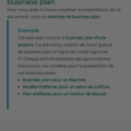
business plan
Pour vous aider à mieux visualiser la présentation de ce
document, voici un
exemple de business plan
.
Exemple
Cet exemple montre le
business plan d’une
pizzeria
. Il a été conçu à partir de l’outil gratuit
de business plan en ligne du Crédit Agricole.
💡 Chaque activité présente des particularités.
Découvrez nos modèles pour la préparation de
vos business plans.
Business plan pour un fleuriste
.
Modèle d’affaires pour un salon de coiffure
.
Plan d’affaires pour un institut de beauté
.