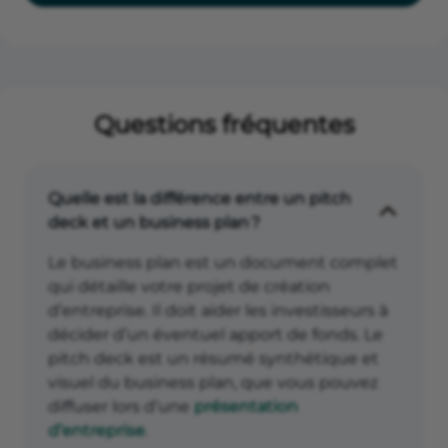
Questions fréquentes
Quelle est la différence entre un pitch
deck et un business plan ?
Le business plan est un document complet
qui détaille votre projet de création
d’entreprise. Il doit aider les investisseurs à
décider d’un éventuel apport de fonds. Le
pitch deck est un résumé synthétique et
visuel du business plan, que vous pouvez
diffuser lors d’une
présentation
d’entreprise
.