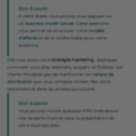
Bon à savoir
À cette étape, vous pouvez vous appuyer sur
un
business model canvas
. Cette approche
vous permet de structurer votre
modèle
d’affaires
et de le rendre lisible pour votre
audience.
Décrivez aussi votre
stratégie marketing
: expliquez
comment vous allez atteindre, acquérir et fidéliser vos
clients. N’oubliez pas de mentionner les
canaux de
distribution
que vous comptez utiliser, dès votre
lancement et dans les années qui suivent.
Bon à savoir
Vous pouvez inclure quelques KPIs (indicateurs
clés de performance) dans la présentation de
votre business plan.