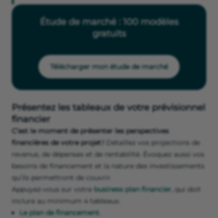
Étude de marché : 100 modèles
gratuits
Télécharger mon étude de marché
Présentez les tableaux de votre prévisionnel
financier
C’est le moment de présenter les perspectives
financières de votre projet !
Détaillez vos projections de
revenus, de dépenses et de rentabilité. Évoquez aussi vos
besoins de financement et la nature des investissements
qu’ils permettront de couvrir.
Appuyez-vous sur votre
business plan financier
, qui doit
inclure au minimum 4 tableaux.
Le plan de financement
.