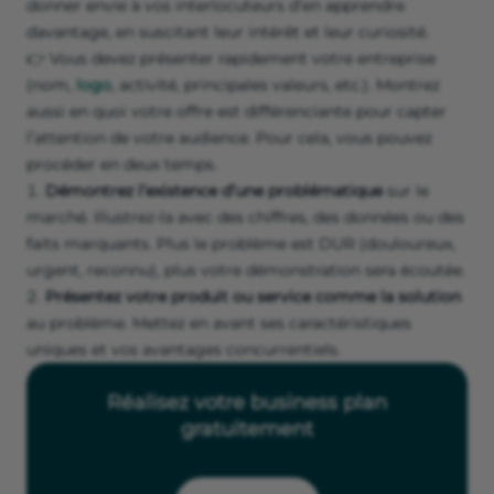
donner envie à vos interlocuteurs d’en apprendre
davantage, en suscitant leur intérêt et leur curiosité.
👉 Vous devez présenter rapidement votre entreprise
(nom,
logo
, activité, principales valeurs, etc.). Montrez
aussi en quoi votre offre est différenciante pour capter
l’attention de votre audience. Pour cela, vous pouvez
procéder en deux temps.
Démontrez l’existence d’une problématique
sur le
marché. Illustrez-la avec des chiffres, des données ou des
faits marquants. Plus le problème est DUR (douloureux,
urgent, reconnu), plus votre démonstration sera écoutée.
Présentez votre produit ou service
comme la solution
au problème. Mettez en avant ses caractéristiques
uniques et vos avantages concurrentiels.
Réalisez votre business plan
gratuitement