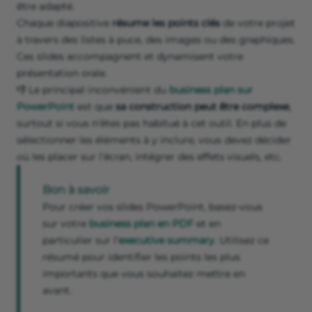
être adapté.
Chaque diapositive
résume les points clés
de votre projet
à travers des listes à puce, des images ou des graphiques.
Ces slides accompagnent et dynamisent votre
présentation orale.
👎 Le principal inconvénient du
business plan sur
PowerPoint
est que
sa construction peut être complexe
,
surtout si vous n’êtes pas habitué à cet outil. En plus de
sélectionner les éléments à y inclure, vous devez décider
où les placer sur l’écran, intégrer des effets visuels, etc.
Bon à savoir
Pour créer vos slides PowerPoint, basez-vous
sur votre
business plan en PDF
et en
particulier sur l’
executive summary
. Utilisez ce
résumé pour identifier les points les plus
importants que vous souhaitez mettre en
avant.