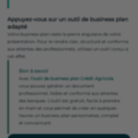
Appuyez-vous sur un outil de business plan
adapté
Votre business plan reste la pierre angulaire de votre
présentation. Pour le rendre clair, structuré et conforme
aux attentes des professionnels, utilisez un outil conçu à
cet effet.
Bon à savoir
Avec
l’outil de business plan Crédit Agricole
,
vous pouvez générer un document
professionnel, lisible et conforme aux attentes
des banques. L’outil est gratuit, facile à prendre
en main et vous permet de créer en quelques
heures un business plan personnalisé, complet
et convaincant.