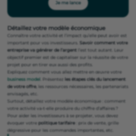
Je me lance
Détaillez votre modèle économique
Connaître votre activité et l’impact qu’elle peut avoir est
important pour vos investisseurs.
Savoir comment votre
entreprise va générer de l’argent
l’est tout autant. Leur
objectif premier est de capitaliser sur la réussite de votre
projet pour en tirer eux aussi des profits.
Expliquez comment vous allez mettre en œuvre votre
business model
. Présentez
les étapes clés du lancement
de votre offre
, les ressources nécessaires, les partenariats
envisagés, etc.
Surtout, détaillez votre modèle économique : comment
votre activité va-t-elle produire du chiffre d’affaires ?
Pour aider les investisseurs à se projeter, vous devez
évoquer votre
politique tarifaire
: prix de vente, grille
dégressive pour les commandes importantes, etc.