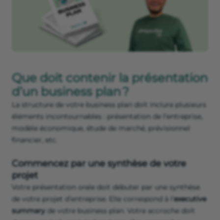
Que doit contenir la présentation
d’un business plan ?
La structure de votre business plan doit inclure plusieurs
éléments incontournables : présentation de l’entreprise,
modèle économique, étude de marché, prévisionnel
financier, etc.
Commencez par une synthèse de votre
projet
Votre présentation orale doit débuter par une synthèse
de votre projet d’entreprise. Elle correspond à l’
executive
summary
de votre business plan. Votre accroche doit