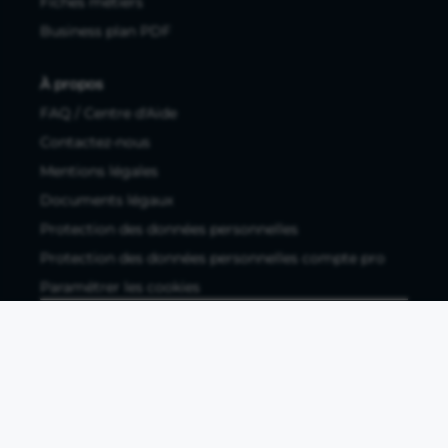
Fiches métiers
Business plan PDF
À propos
FAQ / Centre d'Aide
Contactez-nous
Mentions légales
Documents légaux
Protection des données personnelles
Protection des données personnelles compte pro
Paramétrer les cookies
Compte ouvert, sous réserve d'acceptation, auprès d'Okali,
filiale du groupe Crédit Agricole, établissement de monnaie
électronique enregistré à l'ACPR (REGAFI 17448,
www.regafi.fr), SAS au capital social de 5.660.962,00 €, 50 rue
La Boétie, 75008 Paris, RCS Paris 890 111 776. Propulse by CA
est une offre distribuée par Crédit Agricole SA, établissement
de crédit de droit français agréé par l'ACPR, SA au capital
social de 9 123 093 081,00 €, 12, place des Etats-Unis, 92127