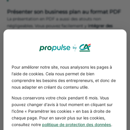
Présenter son business plan au format PDF
La présentation en PDF a aussi des atouts non
négligeables. Vous pouvez facilement y
intégrer des
visuels
(images, graphiques, etc.) générés avec votre
logiciel habituel. Par ailleurs, vous n’avez pas besoin de
créer d’effets sur vos diapositives ni entre vos pages.
👉 Cette absence d’animation vous permet d’imprimer
votre présentation de business plan et de
la
fournir à
Pour améliorer notre site, nous analysons les pages à
votre jury sans perdre en lisibilité
. Ainsi, votre audience
l'aide de cookies. Cela nous permet de bien
peut parcourir votre support pour y rechercher des
comprendre les besoins des entrepreneurs, et donc de
informations pendant et après votre pitch.
nous adapter en créant du contenu utile.
Par ailleurs, le format PDF est souvent retenu pour la
construction d’un business plan. Vous pouvez alors
Nous conservons votre choix pendant 6 mois. Vous
reprendre votre document de base
, en le remodelant
pouvez changer d'avis à tout moment en cliquant sur
pour l’adapter aux contraintes de l’exercice oral. Cette
l'icône « Paramétrer les cookies » en bas à droite de
méthode vous fera gagner un temps précieux à
chaque page. Pour en savoir plus sur les cookies,
consacrer à d’autres tâches, tout en vous garantissant de
consultez notre
politique de protection des données
.