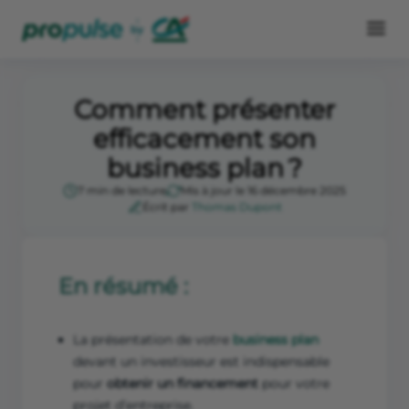
Comment présenter
efficacement son
business plan ?
7 min de lecture
Mis à jour le 16 décembre 2025
Écrit par
Thomas Dupont
En résumé :
La présentation de votre
business plan
devant un investisseur est indispensable
pour
obtenir un financement
pour votre
projet d’entreprise.