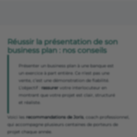
Réussir la présentation de son
business plan : nos conseils
Présenter un business plan à une banque est
un exercice à part entière. Ce n’est pas une
vente, c’est une démonstration de fiabilité.
L’objectif :
rassurer
votre interlocuteur en
montrant que votre projet est clair, structuré
et réaliste.
Voici les
recommandations de Joris
, coach professionnel,
qui accompagne plusieurs centaines de porteurs de
projet chaque année.