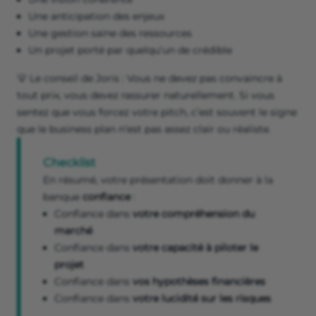
Une anticipation des enjeux
Une gestion saine des ressources
Un projet porté par quelqu’un de crédible
💡 Le conseil de Joris : Vous ne devez pas convaincre à
tout prix, vous devez rassurer naturellement. Si vous
sentez que vous forcez votre pitch, c’est souvent le signe
que le business plan n’est pas assez clair ou réaliste.
Checklist
En résumé, votre présentation doit donner à la
banque
confiance
:
Confiance dans
votre compréhension du
marché
Confiance dans
votre capacité à piloter le
projet
Confiance dans
vos hypothèses financières
Confiance dans
votre lucidité sur les risques