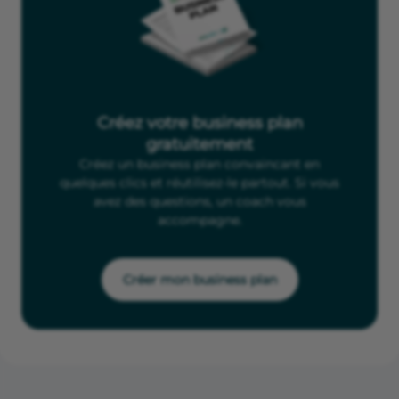
Créez votre business plan
gratuitement
Créez un business plan convaincant en
quelques clics et réutilisez-le partout. Si vous
avez des questions, un coach vous
accompagne.
Créer mon business plan