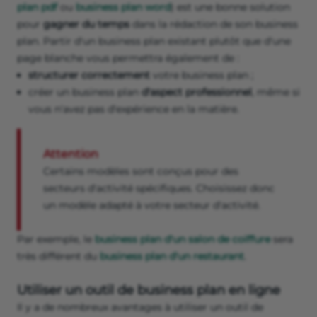
plan pdf
ou
business plan word
) est une bonne solution
pour
gagner du temps
dans la rédaction de son business
plan. Partir d'un business plan existant plutôt que d'une
page blanche vous permettra également de :
structurer correctement
votre business plan ;
créer un business plan
d'aspect professionnel
, même si
vous n'avez pas d'expérience en la matière.
Attention
Certains modèles sont conçus pour des
secteurs d'activité spécifiques. Choisissez donc
un modèle adapté à votre secteur d'activité.
Par exemple, le
business plan d'un salon de coiffure
sera
très différent du
business plan d'un restaurant
.
Utiliser un outil de business plan en ligne
Il y a de nombreux avantages à utiliser un outil de