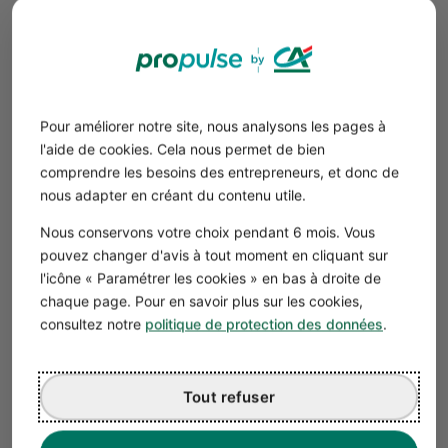
capitaux propres, etc.). Dans l'idéal, les ressources sont
excédentaires
vs. les besoins.
Les documents annexes du business plan
simplifié
Pour améliorer notre site, nous analysons les pages à
Certains documents qui appuient vos données chiffrées
l'aide de cookies. Cela nous permet de bien
et affirmations, peuvent être mis en annexe du business
comprendre les besoins des entrepreneurs, et donc de
plan simplifié (pour garder une lecture simple et fluide) :
nous adapter en créant du contenu utile.
CV, portfolio, diplôme ou carte professionnelle.
Nous conservons votre choix pendant 6 mois. Vous
Études statistiques, étude de marché qualitative ou
pouvez changer d'avis à tout moment en cliquant sur
quantitative.
l'icône « Paramétrer les cookies » en bas à droite de
Projets de statuts, pacte d'associés.
chaque page. Pour en savoir plus sur les cookies,
Les tableaux financiers prévisionnels complets, sur 3
consultez notre
politique de protection des données
.
ans.
Tout refuser
Bon à savoir
Il est important de prouver les
projections du