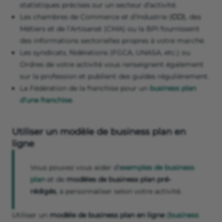
statistiques précises sur un secteur d’activité.
Les chambres de Commerce et d’Industrie (
CCI
), des
Métiers et de l’Artisanat (CMA) ou la BPI fournissent
des informations sectorielles propres à votre marché.
Les syndicats, fédérations (FGCA, UNASA, etc.) ou
Ordres de votre activité vous renseignent également
sur la profession et publient des guides régulièrement.
La Fédération de la franchise pour un
business plan
d’une franchise
.
Utiliser un modèle de business plan en
ligne
Vous pouvez vous aider d’
exemples de business
plan
et de
modèles de business plan pré-
rédigés
, à personnaliser selon votre activité.
Utiliser un
modèle de business plan en ligne
(
business