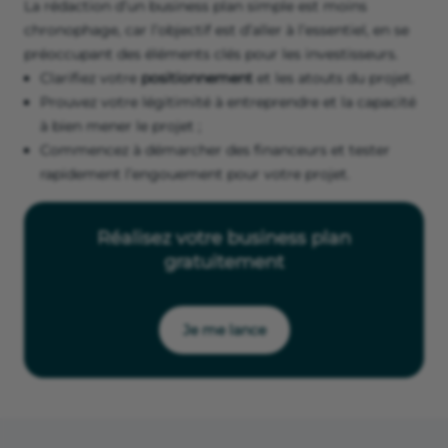
La rédaction d’un business plan simple est moins
chronophage, car l’objectif est d’aller à l’essentiel, en se
préoccupant des éléments clés pour les investisseurs.
Clarifiez votre
positionnement
et les atouts du projet.
Prouvez votre légitimité à entreprendre et la capacité
à bien mener le projet ;
Commencez à démarcher des financeurs et tester
rapidement l’engouement pour votre projet.
Réalisez votre business plan
gratuitement
Je me lance