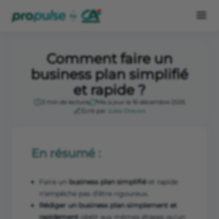
Comment faire un
business plan simplifié
et rapide ?
3 min de lecture
Mis à jour le 16 décembre 2025
Écrit par
Jules Drevon
En résumé :
Faire un
business plan simplifié
et rapide
n’empêche pas d’être rigoureux.
Rédiger un business plan simplement et
rapidement
obéit aux mêmes étapes qu’un