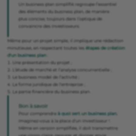
Un business plan simplifié regroupe l’essentiel
des éléments du business plan, de manière
plus concise, toujours dans l’optique de
convaincre des investisseurs.
Même pour un projet simple, il implique une rédaction
minutieuse, en respectant toutes les
étapes de création
d'un business plan
:
Une présentation du projet ;
L’étude de marché et l’analyse concurrentielle ;
Le business model de l’activité ;
La forme juridique de l'entreprise ;
La partie financière du business plan.
Bon à savoir
Pour comprendre
à quoi sert un business plan
,
imaginez-vous à la place d’un investisseur !
Même en version simplifiée, il doit transmettre
une vision claire, rassurer et donner envie