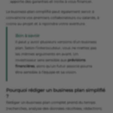
apporte des garanties et incite à vous financer.
Le business plan simplifié peut également servir à
convaincre vos premiers collaborateurs ou salariés, à
croire au projet et à rejoindre votre aventure
Bon à savoir
Il peut y avoir plusieurs versions d’un business
plan. Selon l’interlocuteur, vous ne mettez pas
les mêmes arguments en avant. Un
investisseur sera sensible aux
prévisions
financières
, alors qu’un futur associé pourra
être sensible à l’équipe et sa vision.
Pourquoi rédiger un business plan simplifié
?
Rédiger un business plan complet prend du temps
(recherches, analyse des données récoltées, rédaction).