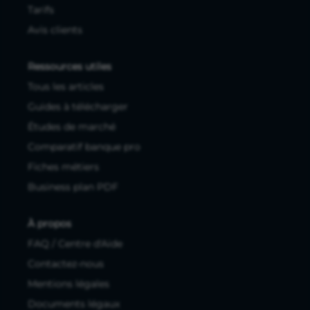
Tarifs
Avis clients
Ressources utiles
Tous les articles
Guides à télécharger
Études de marché
Comparatif banque pro
Fiches métiers
Business plan PDF
À propos
FAQ / Centre d'Aide
Contactez-nous
Mentions légales
Documents légaux