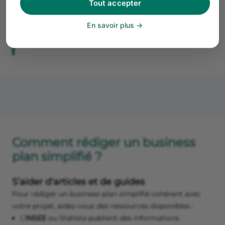
business plan
, par des éléments factuels. Même
Tout accepter
si vous rendez une version simplifiée de votre
business plan, pensez toujours à garder ses
En savoir plus
éléments sous la main.
Comment rédiger un business
plan simplifié ?
S’aider d'articles et de guides
Pour rédiger un business plan simplifié cohérent avec
votre projet, aidez-vous des ressources disponibles :
L’
INSEE
ou Statista publient des informations