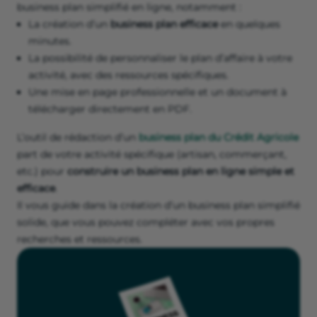
business plan simplifié en ligne, notamment :
La création d’un
business plan efficace
en quelques
minutes.
La possibilité de personnaliser le plan d’affaire à votre
activité, avec des ressources spécifiques.
Une mise en page professionnelle et un document à
télécharger directement en PDF.
L’outil de rédaction d’un
business plan du Crédit Agricole
part de votre activité spécifique (artisan, commerçant,
etc.) pour
construire un business plan en ligne simple et
efficace
.
Il vous guide dans la création d’un business plan simplifié
solide, que vous pouvez compléter avec vos propres
recherches et ressources.