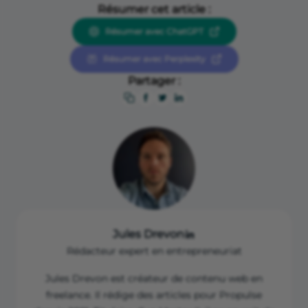
Résumer cet article :
Résumer avec ChatGPT
Résumer avec Perplexity
Partager :
Jules Drevon
Rédacteur expert en entrepreneuriat
Jules Drevon est créateur de contenu web en
freelance. Il rédige des articles pour Propulse