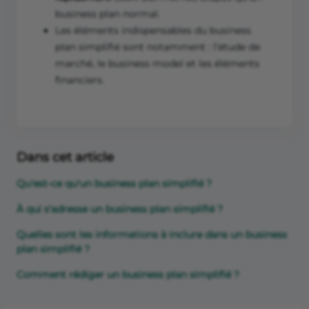
business plan normal.
Les éléments indispensables du business
plan simplifié sont notamment : l’étude de
marché, le business model et les éléments
financiers.
Dans cet article
Qu'est-ce qu'un business plan simplifié ?
À qui s'adresse un business plan simplifié ?
Quelles sont les informations à inclure dans un business
plan simplifié ?
Comment rédiger un business plan simplifié ?