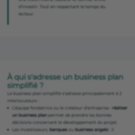
d’investir. Tout en respectant le temps du
lecteur.
À qui s'adresse un business plan
simplifié ?
Le business plan simplifié s’adresse principalement à 2
interlocuteurs :
L’équipe fondatrice ou le créateur d’entreprise :
réaliser
un business plan
permet de prendre les bonnes
décisions concernant le développement du projet.
Les investisseurs,
banques
ou
business angels
: il