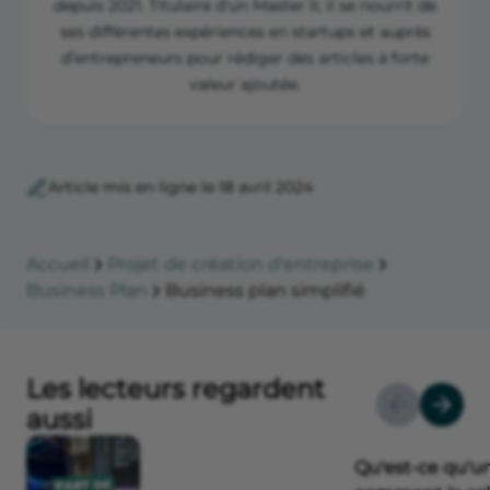
depuis 2021. Titulaire d’un Master II, il se nourrit de
ses différentes expériences en startups et auprès
d’entrepreneurs pour rédiger des articles à forte
valeur ajoutée.
Article mis en ligne le 18 avril 2024
Accueil
Projet de création d'entreprise
Business Plan
Business plan simplifié
Les lecteurs regardent
aussi
Qu'est-ce qu'u