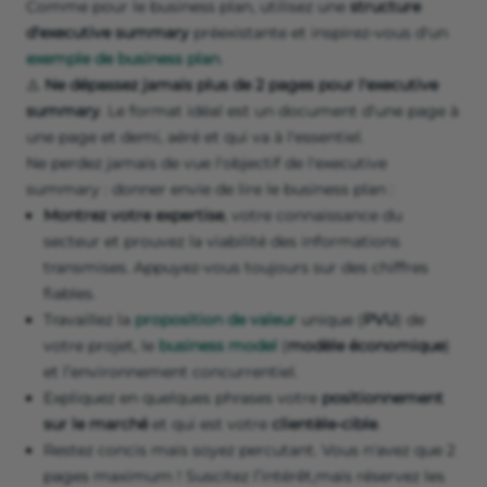
Comme pour le business plan, utilisez une
structure
d'executive summary
préexistante et inspirez-vous d'un
exemple de business plan
.
⚠️
Ne
dépassez jamais plus de 2 pages pour l'executive
summary
. Le format idéal est un document d'une page à
une page et demi, aéré et qui va à l'essentiel.
Ne perdez jamais de vue l'objectif de l'executive
summary : donner envie de lire le business plan :
Montrez votre expertise
, votre connaissance du
secteur et prouvez la viabilité des informations
transmises. Appuyez-vous toujours sur des chiffres
fiables.
Travaillez la
proposition de valeur
unique (
PVU
) de
votre projet, le
business model
(
modèle économique
)
et l’environnement concurrentiel.
Expliquez en quelques phrases votre
positionnement
sur le marché
et qui est votre
clientèle-cible
.
Restez concis mais soyez percutant. Vous n'avez que 2
pages maximum ! Suscitez l’intérêt,mais réservez les