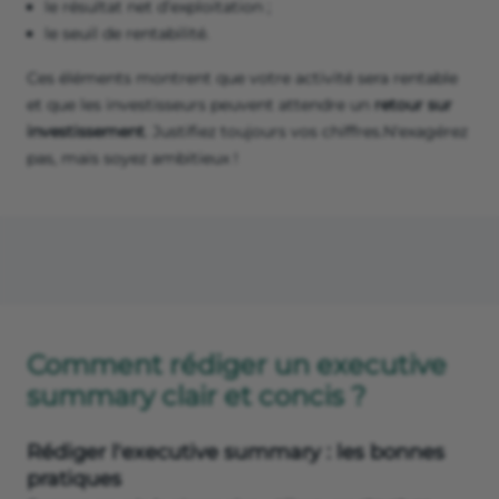
le résultat net d’exploitation ;
le seuil de rentabilité.
Ces éléments montrent que votre activité sera rentable
et que les investisseurs peuvent attendre un
retour sur
investissement
. Justifiez toujours vos chiffres.N'exagérez
pas, mais soyez ambitieux !
Comment rédiger un executive
summary clair et concis ?
Rédiger l'executive summary : les bonnes
pratiques