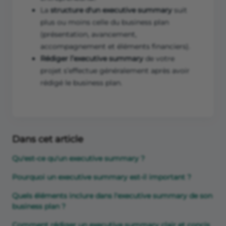
La
structure d'un executive summary
suit
plus ou moins celle du business plan
(présentation, avancement,
accompagnement et éléments financiers).
Rédiger l’executive summary
de votre
projet s’effectue généralement après avoir
rédigé le business plan.
Dans cet article
Qu'est-ce qu'un executive summary ?
Pourquoi un executive summary est-il important ?
Quels éléments inclure dans l'executive summary de son
business plan ?
Comment rédiger un executive summary clair et concis