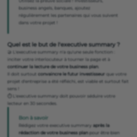
Utilisez la preuve sociale ! Investisseurs,
business angels, banques, ajoutez
régulièrement les partenaires qui vous suivent
dans votre projet !
Quel est le but de l'executive summary ?
🤝 L'executive summary n'a qu'une seule fonction :
inciter votre interlocuteur à tourner la page et à
continuer la lecture de votre business plan
.
Il doit surtout
convaincre le futur investisseur
que votre
projet d'entreprise a été réfléchi, est viable et surtout fait
sens !
⏱ L'executive summary doit pouvoir séduire votre
lecteur en 30 secondes.
Bon à savoir
Rédigez votre executive summary
après la
rédaction de votre business plan
pour être bien