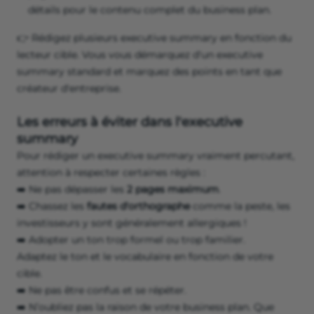
détails pour le contenu complet du business plan.
👉 Rédigez plusieurs executive summary en fonction du
lecteur cible. Vous vous démarquez d'un executive
summary standard et marquez des points en tant que
créateur d'entreprise.
Les erreurs à éviter dans l'executive
summary
Pour rédiger un executive summary vraiment percutant,
attention à respecter certaines règles :
➡️ Ne pas dépasser les
2 pages maximum
.
➡️ Chassez les
fautes d'orthographe
comme la peste, les
investisseurs y sont généralement allergiques !
➡️ Adopter un ton trop formel ou trop familier.
Adaptez le ton et le vocabulaire en fonction de votre
cible.
➡️ Ne pas être confus et se répéter.
➡️ N’oubliez pas la raison de votre business plan. Que