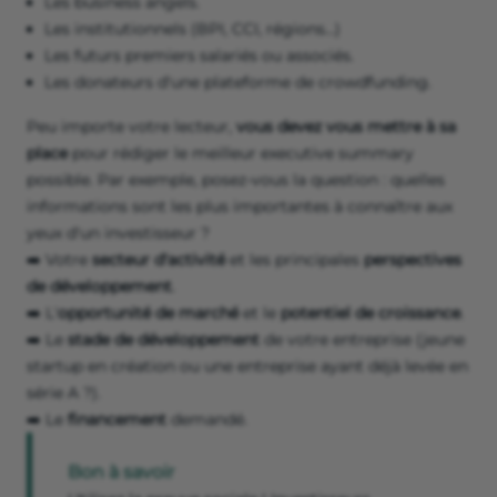
Les business angels.
Les institutionnels (BPI, CCI, régions…)
Les futurs premiers salariés ou associés.
Les donateurs d'une plateforme de crowdfunding.
Peu importe votre lecteur,
vous devez vous mettre à sa
place
pour rédiger le meilleur executive summary
possible. Par exemple, posez-vous la question : quelles
informations sont les plus importantes à connaître aux
yeux d'un investisseur ?
➡️ Votre
secteur d'activité
et les principales
perspectives
de développement
.
➡️ L'
opportunité de marché
et le
potentiel de croissance
.
➡️ Le
stade de développement
de votre entreprise (jeune
startup en création ou une entreprise ayant déjà levée en
série A ?).
➡️ Le
financement
demandé.
Bon à savoir