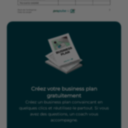
Créez votre business plan
gratuitement
Créez un business plan convaincant en
quelques clics et réutilisez-le partout. Si vous
avez des questions, un coach vous
accompagne.