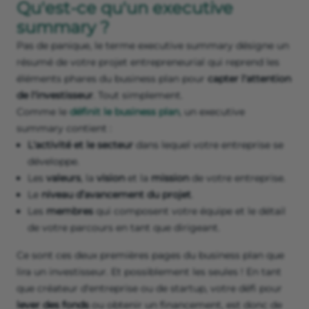
Qu'est-ce qu'un executive
summary ?
Pas de panique, le terme executive summary désigne un
résumé de votre projet entrepreneurial qui reprend les
éléments phares du business plan pour
capter l'attention
de l'investisseur
. Tout simplement.
Comme le
définit le business plan
, un executive
summary contient :
L'activité et le secteur
dans lequel votre entreprise se
développe.
Les
valeurs
, la
vision
et la
mission
de votre entreprise.
Le
niveau
d’avancement du projet
.
Les
membres
qui composent votre équipe et le détail
de votre parcours en tant que dirigeant.
Ce sont ces deux premières pages du business plan que
lira un investisseur. Et possiblement les seules ! En tant
que créateur d'entreprise ou de startup, votre défi pour
lever des fonds
ou obtenir un financement, est donc de