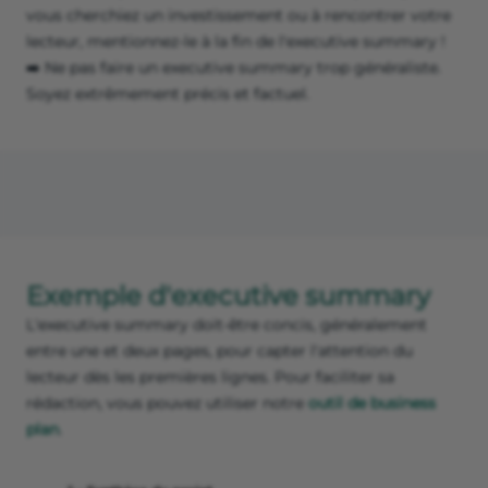
vous cherchiez un investissement ou à rencontrer votre
lecteur, mentionnez-le à la fin de l'executive summary !
➡️ Ne pas faire un executive summary trop généraliste.
Soyez extrêmement précis et factuel.
Exemple d'executive summary
L'executive summary doit-être concis, généralement
entre une et deux pages, pour capter l'attention du
lecteur dès les premières lignes. Pour faciliter sa
rédaction, vous pouvez utiliser notre
outil de business
plan
.