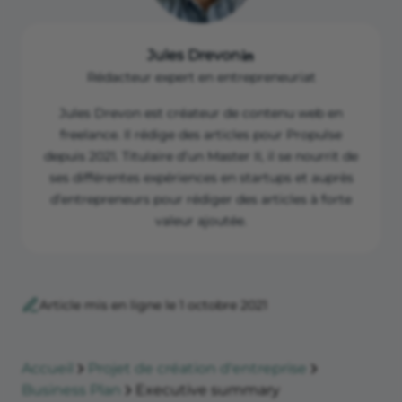
Jules Drevon
Rédacteur expert en entrepreneuriat
Jules Drevon est créateur de contenu web en
freelance. Il rédige des articles pour Propulse
depuis 2021. Titulaire d’un Master II, il se nourrit de
ses différentes expériences en startups et auprès
d’entrepreneurs pour rédiger des articles à forte
valeur ajoutée.
Article mis en ligne le 1 octobre 2021
Accueil
Projet de création d'entreprise
Business Plan
Executive summary