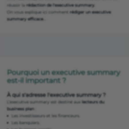
réussir la
rédaction de l'executive summary
.
On vous explique ici comment
rédiger un executive
summary efficace
…
Pourquoi un executive summary
est-il important ?
À qui s'adresse l'executive summary ?
L’executive summary est destiné aux
lecteurs du
business plan
:
Les investisseurs et les financeurs.
Les banquiers.