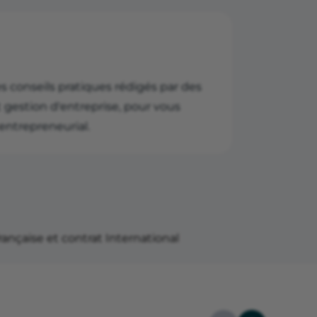
s conseils pratiques rédigés par des
et gestion d'entreprise, pour vous
ntrepreneurial.
française et contrat International