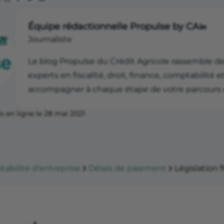
Équipe rédactionnelle Propulse by CA
Journaliste
Le blog Propulse du Crédit Agricole rassemble de
experts en fiscalité, droit, finance, comptabilité 
accompagner à chaque étape de votre parcours e
s en ligne le 28 mai 2021
abilité d'entreprise
Délais de paiement
Législation 