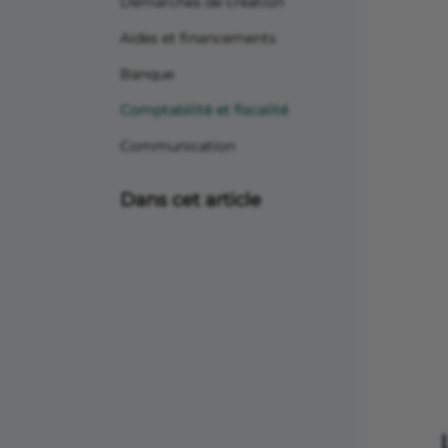
Démarches de création
Aides et financements
Banque
Comptabilité et fiscalité
Communication
Dans cet article