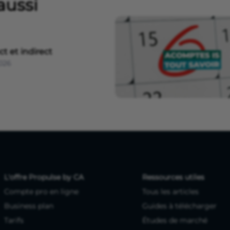
aussi
ct et indirect
2026
L'offre Propulse by CA
Ressources utiles
Compte pro en ligne
Tous les articles
Business plan
Guides à télécharger
Tarifs
Études de marché