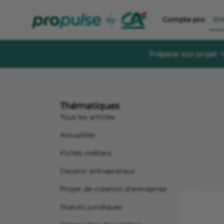
Compte pro
En
Préparer son projet
Se former et éc
Guides à té
Thématiques
Des guides gratu
sereinement
Tous les articles
Le Crédit Ag
Actualités
Événements, aid
création d’entre
Fiches métiers
Forum de di
Devenir entrepreneur
Un espace dédié
s'informer, s'in
Projet de création d'entreprise
Statuts juridiques