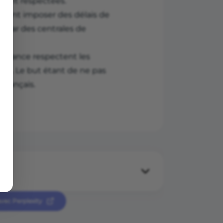
oient respectées.
voient imposer des délais de
 par des centrales de
n France respectent les
gers. Le but étant de ne pas
 français.
vec Perplexity