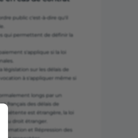
dre public c'est-à-dire qu'il
e.
es qui permettent de définir la
aiement s'applique si la loi
nales.
législation sur les délais de
 a vocation à s'appliquer même si
 anormalement longs par un
t français des délais de
compétente est étrangère, la loi
e du droit étranger.
onsommation et Répression des