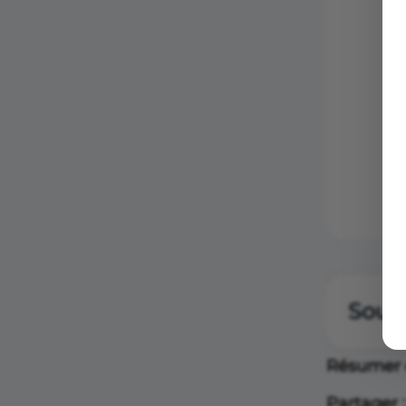
F
p
d
e
Sour
Sourc
Résumer c
Note 
Partager :