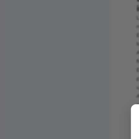
L
n
E
l
A
f
E
u
A
a
p
f