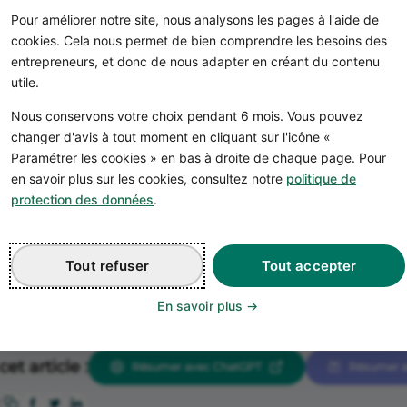
raudes (DGCCRF) doit veiller à ce que ces dispositions s
Pour améliorer notre site, nous analysons les pages à l'aide de
Elle protègera notamment les créanciers français qui se 
cookies. Cela nous permet de bien comprendre les besoins des
paiement anormalement longs par des débiteurs passant
entrepreneurs, et donc de nous adapter en créant du contenu
aiement domiciliées à l'étranger.
utile.
De plus la DGCCRF s'assurera que les débiteurs établis e
Nous conservons votre choix pendant 6 mois. Vous pouvez
ispositions françaises vis-à-vis de leurs créanciers étran
changer d'avis à tout moment en cliquant sur l'icône «
ntraîner de concurrence déloyale vis-à-vis d'un créancier
Paramétrer les cookies » en bas à droite de chaque page. Pour
en savoir plus sur les cookies, consultez notre
politique de
protection des données
.
Tout refuser
Tout accepter
En savoir plus
ces
e juridique :
et article :
Résumer avec ChatGPT
Résumer a
de la DGCCRF n° 2009-28