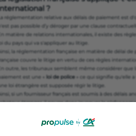
international ?
a réglementation relative aux délais de paiement est d'or
'est pas possible d’y déroger par une clause contractuell
n matière de relations internationales, il existe des règl
oi du pays qui va s'appliquer au litige.
insi, la réglementation française en matière de délai de p
rançaise couvre le litige en vertu de ces règles internatio
n outre, les tribunaux semblent même considérer que la 
paiement est une «
loi de police
» ce qui signifie qu'elle
ne loi étrangère est supposée régir le litige.
insi, si un fournisseur français est soumis à des délais
cheteur étranger, il pourra donc invoquer le plafonnemen
aiement devant les tribunaux français. Si la juridiction 
rançaise pourrait aussi s'appliquer en théorie sous-réserv
En ce sens, la Direction Générale de la Concurrence, C