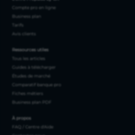
Compte pro en ligne
Business plan
Tarifs
Avis clients
Ressources utiles
Tous les articles
Guides à télécharger
Études de marché
Comparatif banque pro
Fiches métiers
Business plan PDF
À propos
FAQ / Centre d'Aide