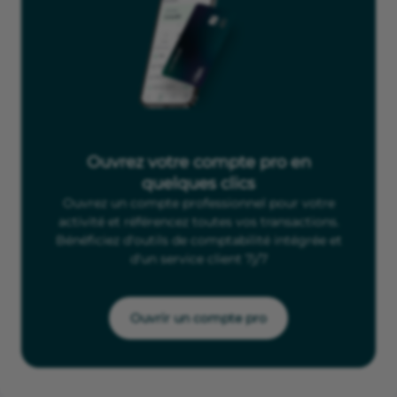
Ouvrez votre compte pro en
quelques clics
Ouvrez un compte professionnel pour votre
activité et référencez toutes vos transactions.
Bénéficiez d'outils de comptabilité intégrée et
d'un service client 7j/7
Ouvrir un compte pro