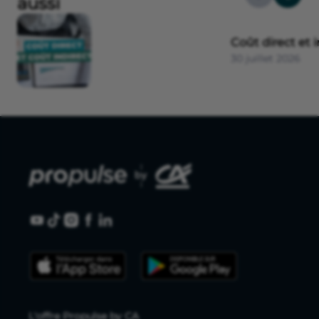
aussi
Coût direct et i
30 juillet 2026
L'offre Propulse by CA