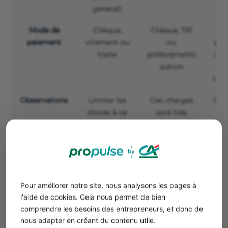
général)
Mode de
Chèque,
Chèque, TIP
Chè
paiement
virement ou
ou
pré
traite
prélèvements
aut
autom
tél
Observations
Limiter les
Ces charges
En 
stocks à ce
sont très
qui est
faciles à
entr
néces-saire.
anticiper et
leurs
to
montants
d
sont
e
Pour améliorer notre site, nous analysons les pages à
généralement
l'aide de cookies. Cela nous permet de bien
stables dans
comprendre les besoins des entrepreneurs, et donc de
le temps
appe
nous adapter en créant du contenu utile.