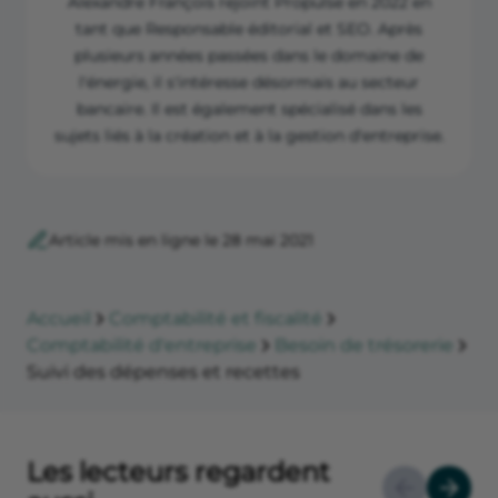
Alexandre François rejoint Propulse en 2022 en
tant que Responsable éditorial et SEO. Après
plusieurs années passées dans le domaine de
l'énergie, il s'intéresse désormais au secteur
bancaire. Il est également spécialisé dans les
sujets liés à la création et à la gestion d'entreprise.
Article mis en ligne le 28 mai 2021
Accueil
Comptabilité et fiscalité
Comptabilité d'entreprise
Besoin de trésorerie
Suivi des dépenses et recettes
Les lecteurs regardent