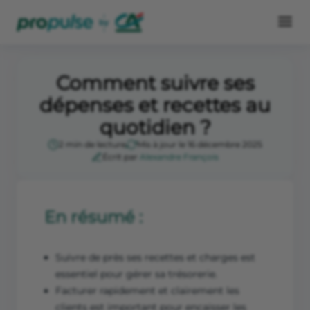
Comment suivre ses
dépenses et recettes au
quotidien ?
2 min de lecture
Mis à jour le 16 décembre 2025
Écrit par
Alexandre François
En résumé :
Suivre de près ses recettes et charges est
essentiel pour gérer sa trésorerie.
Facturer rapidement et clairement les
clients est important pour encaisser les