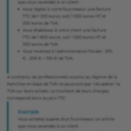
que vous revendez à un client :
Vous réglez à votre fournisseur une facture
TTC de 1 200 euros, soit 1 000 euros HT et
200 euros de TVA.
Vous établissez à votre client une facture
TTC de 1 800 euros, soit 1 500 euros HT et
300 euros de TVA.
Vous reversez à l'administration fiscale : 300
€ - 200 € = 100 € de TVA.
A contrario, les professionnels soumis au régime de la
franchise en base de TVA ne pourront pas "récupérer" la
TVA sur leurs achats. Le montant de leurs charges
correspond alors au prix TTC.
Exemple
Vous achetez auprès d'un fournisseur un article
que vous revendez à un client :