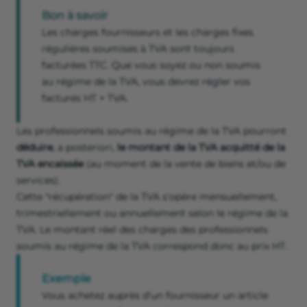
Bon à savoir
Les charges fournisseurs et les charges fixes
régulières soumises à TVA sont toujours
facturées TTC. Que vous soyez ou non soumis
au régime de la TVA, vous devrez régler vos
factures HT + TVA.
Les professionnels soumis au régime de la TVA pourront
déduire
, a posteriori,
le montant de la TVA acquitté de la
TVA encaissée
(au moment de la vente de biens et/ou de
services).
Cette "récupération" de la TVA s'opère mensuellement,
trimestriellement ou annuellement selon le régime de la
TVA. Le montant réel des charges des professionnels
soumis au régime de la TVA correspond donc au prix HT.
Exemple
Vous achetez auprès d'un fournisseur un article