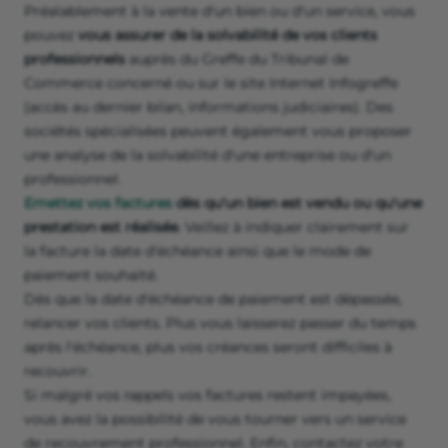
Préalablement à la vente d'un bien ou d'un service, vous
pouvez
vous assurer de la solvabilité de vos clients
professionnels
auprès du Greffe du Tribunal de
Commerce concerné ou sur le site Internet Infogreffe
(accès au dernier bilan, informations judiciaires). Des
sociétés spécialisées peuvent également vous proposer
une analyse de la solvabilité d'une entreprise ou d'un
professionnel.
Emettez vos factures
dès qu'un bien est vendu ou qu'une
prestation est réalisée
. Veillez à indiquer clairement sur
la facture la date d'échéance ainsi que le mode de
paiement souhaité.
Dès que la date d'échéance de paiement est dépassée,
relancer vos clients. Plus vous laisserez passer du temps
après l'échéance, plus vos créances seront difficiles à
recouvrir.
Si malgré vos rappels vos factures restent impayées,
vous avez la possibilité de vous tourner vers un service
de recouvrement professionnel. Enfin, contactez votre