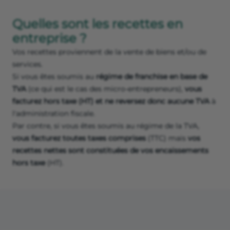
Quelles sont les recettes en
entreprise ?
Vos recettes proviennent de la vente de biens et/ou de
services.
Si vous êtes soumis au
régime de franchise en base de
TVA
(ce qui est le cas des micro-entrepreneurs),
vous
facturez hors taxe (HT) et ne reversez donc aucune TVA
à
l'administration fiscale.
Par contre, si vous êtes soumis au régime de la TVA,
vous facturez toutes taxes comprises
(TTC) mais
vos
recettes nettes sont constituées de vos encaissements
hors taxe
(HT).