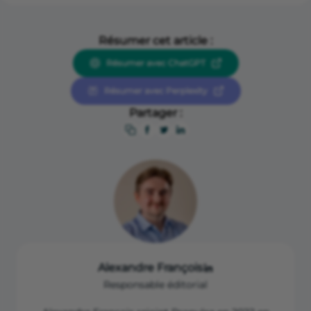
Résumer cet article :
Résumer avec ChatGPT
Résumer avec Perplexity
Partager :
Alexandre François
Responsable éditorial