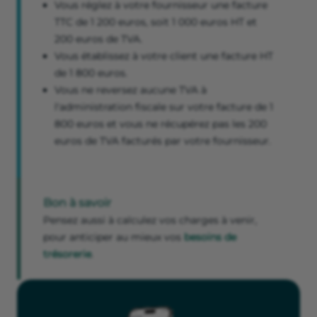
Vous réglez à votre fournisseur une facture
TTC de 1 200 euros, soit 1 000 euros HT et
200 euros de TVA.
Vous établissez à votre client une facture HT
de 1 800 euros.
Vous ne reversez aucune TVA à
l'administration fiscale sur votre facture de 1
800 euros et vous ne récupérez pas les 200
euros de TVA facturés par votre fournisseur.
Bon à savoir
Pensez aussi à calculez vos charges à venir,
pour anticiper au mieux vos
besoins de
trésorerie
.