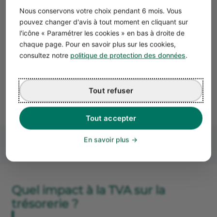
Nous conservons votre choix pendant 6 mois. Vous
ré
pouvez changer d'avis à tout moment en cliquant sur
l'icône « Paramétrer les cookies » en bas à droite de
chaque page. Pour en savoir plus sur les cookies,
A retenir
L'idéal est de
Préférez les
Ant
consultez notre
politique de protection des données
.
payer une
prélèvements
déc
marchandise
automat
pro
quand on l'a
vo
Tout refuser
vendue.
Tout accepter
En savoir plus
Quel impact à la TVA sur la
trésorerie ?