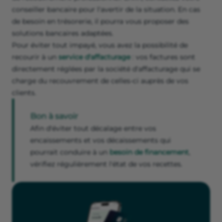
conseiller bancaire pour l'avertir de la situation. En cas
de besoin en trésorerie, il pourra vous proposer des
solutions bancaires adaptées.
Pour éviter tout impayé, vous avez la possibilité de
recourir à un
service d'affacturage
: vos factures sont
directement réglées par la société d'affacturage qui se
charge du recouvrement de celles-ci auprès de vos
clients.
Bon à savoir
Afin d'éviter tout décalage entre vos
encaissements et vos décaissements qui
pourrait conduire à un
besoin de financement
,
vérifiez régulièrement l'état de vos recettes.