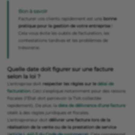
Bon à savoir
Facturer vos clients rapidement est une
bonne
pratique pour la gestion de votre entreprise
!
Cela vous évite les oublis de facturation, les
contestations tardives et les problèmes de
trésorerie.
Quelle date doit figurer sur une facture
selon la loi ?
L’entreprise doit
respecter les règles sur le
délai de
facturation
. Ceci s’explique notamment pour des raisons
fiscales (l’État doit percevoir la TVA collectée
rapidement). De plus, la
date de délivrance d’une facture
obéit à des règles juridiques et fiscales.
L’entrepreneur doit
délivrer une facture lors de la
réalisation de la vente ou de la prestation de service
(
article L 441-3 du Code de commerce
). Cela correspond