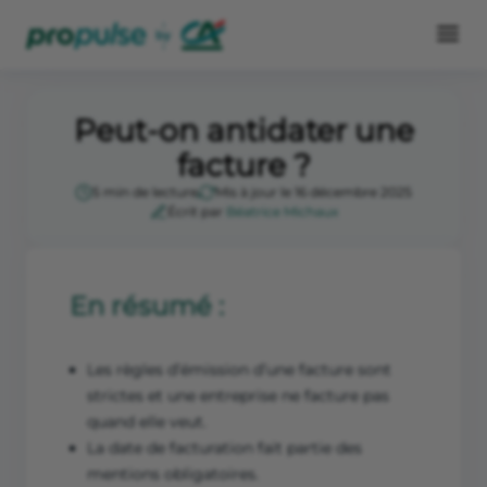
Peut-on antidater une
facture ?
5 min de lecture
Mis à jour le 16 décembre 2025
Écrit par
Béatrice Michaux
En résumé :
Les règles d’émission d’une facture sont
strictes et une entreprise ne facture pas
quand elle veut.
La date de facturation fait partie des
mentions obligatoires.