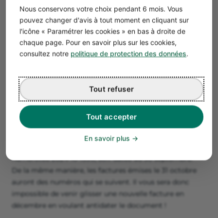
Bon à savoir
Nous conservons votre choix pendant 6 mois. Vous
Pour le paiement d’un acompte, émettez
pouvez changer d'avis à tout moment en cliquant sur
simplement une
facture d’acompte
! Nul
l'icône « Paramétrer les cookies » en bas à droite de
besoin d’antidater une facture pour obtenir un
chaque page. Pour en savoir plus sur les cookies,
premier versement.
consultez notre
politique de protection des données
.
Pourquoi le numéro de facture empêche-t-il
Tout refuser
d’antidater une facture ?
En pratique, chaque facture possède un
numéro unique
Tout accepter
et chronologique, sans interruption de numérotation
. Si
vous émettez une facture le 15 octobre avec le numéro
En savoir plus
2024-10-1589, il est impossible que la facture suivante,
numérotée 2024-10-1590, soit datée au 30 septembre.
De la même manière, les factures émises le 31 octobre
auront des numéros qui se suivent. Il vous sera donc
impossible de venir glisser une nouvelle facture en
décembre en voulant antidater le document !