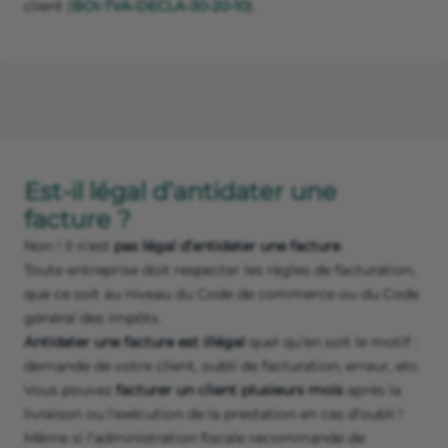
client (
BOI-TVA-DECLA-30-20-10
).
Est-il légal d’antidater une
facture ?
Non ! Il n’est
pas légal d’antidater une facture
.
Toute entreprise doit respecter les règles de facturation,
que ce soit au niveau du Code de commerce ou du Code
général des impôts.
Antidater une facture est illégal
quel qu’en soit le motif :
demande de votre client, oubli de facturation, erreur, etc.
Vous pouvez
facturer un client plusieurs mois
après la
livraison ou l'exécution de la prestation en cas d’oubli !
Même si l’administration fiscale recommande de