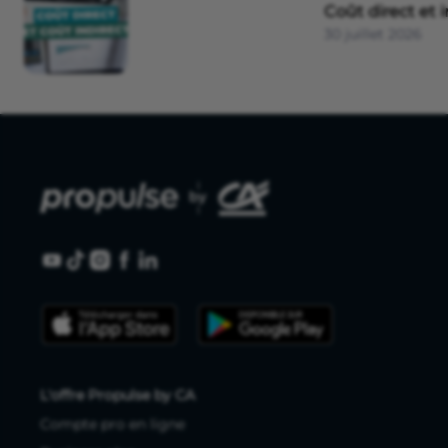
Coût direct et i
30 juillet 2026
L'offre Propulse by CA
Compte pro en ligne