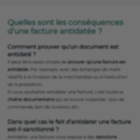
Quelles sont les conséquences
d’une facture antidatée ?
Comment prouver qu'un document est
antidaté ?
Il peut être assez simple de
prouver qu’une facture est
antidatée
. Par exemple, avec des échanges de mails
relatifs à la livraison de la marchandise ou à l’exécution
de la prestation.
Si vous souhaitez antidater une facture, c’est toute la
chaîne documentaire
qui se trouve impactée : bon de
commande, bon de livraison, etc.
Dans quel cas le fait d’antidater une facture
est-il sanctionné ?
Antidater une facture vous expose à des
sanctions