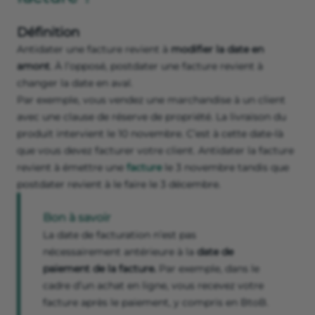
Définition
Antidater une facture revient à
modifier la date en
amont
. À l’opposé, postdater une facture revient à
changer la date en aval.
Par exemple, vous vendez une marchandise à un client
avec une clause de réserve de propriété. La livraison du
produit intervient le 10 novembre. C’est à cette date-là
que vous devez facturer votre client. Antidater la facture
revient à émettre une
facture
le 3 novembre tandis que
postdater revient à le faire le 3 décembre.
Bon à savoir
La date de facturation n’est pas
nécessairement antérieure à la
date de
paiement de la facture.
Par exemple, dans le
cadre d’un achat en ligne, vous recevez votre
facture après le paiement, y compris en BtoB.