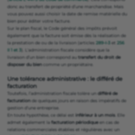
donc au transfert de propriété d’une marchandise. Mais
vous pouvez aussi choisir la date de remise matérielle du
bien pour éditer votre facture.
Sur le plan fiscal, le Code général des impôts prévoit
également que la facture soit émise dès la réalisation de
la prestation de ou de la livraison (articles
289-I-3
et
256
II 1 et 3
). L'administration fiscale considère que la
livraison d’un bien correspond au
transfert du droit de
disposer du bien
comme un propriétaire.
Une tolérance administrative : le différé de
facturation
Toutefois, l’administration fiscale tolère un
différé de
facturation
de quelques jours en raison des impératifs de
gestion d’une entreprise.
En toute hypothèse, ce délai est
inférieur à un mois
. Elle
admet également la
facturation périodique
en cas de
relations commerciales établies et régulières avec un