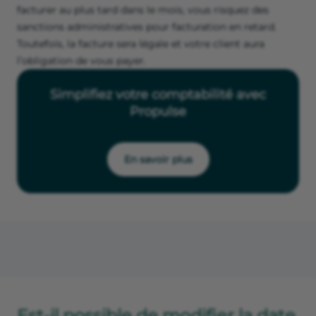
facturer au plus tard dans le mois, vous risquez des
sanctions administratives pour facturation en retard.
Toutefois, la facture sera légale et votre client aura
l’obligation de vous payer.
Simplifiez votre comptabilité avec
Propulse
En savoir plus
Est-il possible de modifier la date