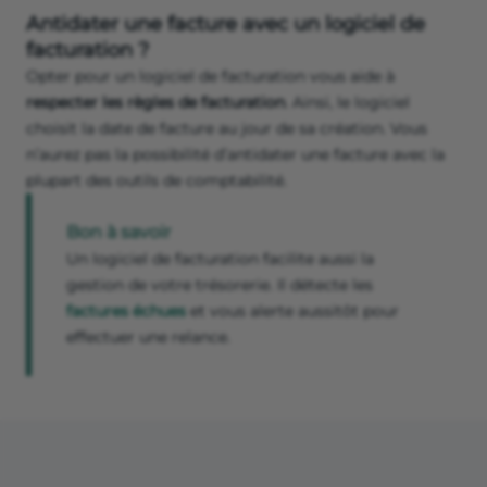
Antidater une facture avec un logiciel de
facturation ?
Opter pour un logiciel de facturation vous aide à
respecter les règles de facturation
. Ainsi, le logiciel
choisit la date de facture au jour de sa création. Vous
n’aurez pas la possibilité d’antidater une facture avec la
plupart des outils de comptabilité.
Bon à savoir
Un logiciel de facturation facilite aussi la
gestion de votre trésorerie. Il détecte les
factures échues
et vous alerte aussitôt pour
effectuer une relance.