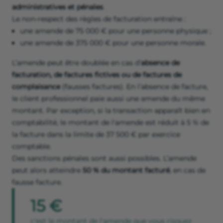
administratives et pénales
.
Le non-respect des règles de facturation entraîne :
une amende de 75 000 € pour une personne physique ;
une amende de 375 000 € pour une personne morale.
L’amende peut être doublée en cas d’
absence de
facturation, de factures fictives ou de factures de
complaisance
(fausses factures). En l’absence de facture,
le client professionnel paie aussi une amende du même
montant. Par exception, si la transaction apparaît bien en
comptabilité, le montant de l'amende est réduit à 5 % de
la facture dans la limite de 37 500 € par exercice
comptable.
Des sanctions pénales sont aussi possibles. L’amende
peut alors atteindre
50 % du montant facturé
, en cas de
fausse facture.
15 €
c'est le montant de l'amende que vous risquez