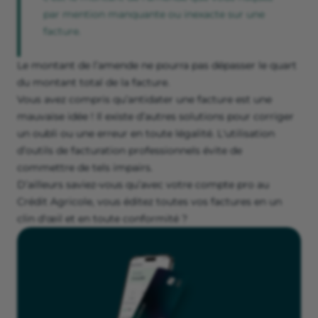
par mention manquante ou inexacte sur une
facture.
Le montant de l’amende ne pourra pas dépasser le quart
du montant total de la facture.
Vous avez compris qu’antidater une facture est une
mauvaise idée ! Il existe d’autres solutions pour corriger
un oubli ou une erreur en toute légalité. L'utilisation
d’outils de facturation professionnels évite de
commettre de tels impairs.
D’ailleurs saviez-vous qu’avec votre compte pro au
Crédit Agricole, vous éditez toutes vos factures en un
clin d'œil et en toute conformité ?