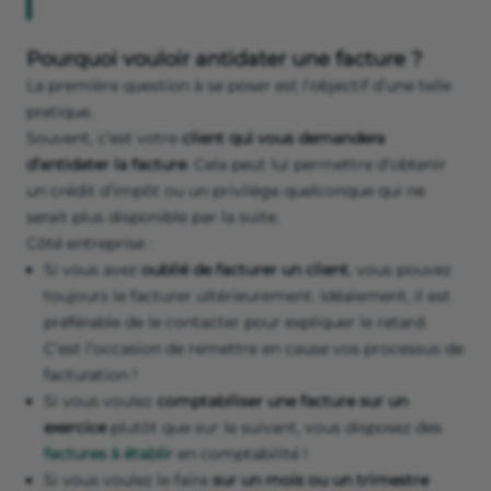
Pourquoi vouloir antidater une facture ?
La première question à se poser est l’objectif d’une telle
pratique.
Souvent, c’est votre
client qui vous demandera
d’antidater la facture
. Cela peut lui permettre d’obtenir
un crédit d’impôt ou un privilège quelconque qui ne
serait plus disponible par la suite.
Côté entreprise :
Si vous avez
oublié de facturer un client
, vous pouvez
toujours le facturer ultérieurement. Idéalement, il est
préférable de le contacter pour expliquer le retard.
C’est l’occasion de remettre en cause vos processus de
facturation !
Si vous voulez
comptabiliser une facture sur un
exercice
plutôt que sur le suivant, vous disposez des
factures à établir
en comptabilité !
Si vous voulez le faire
sur un mois ou un trimestre