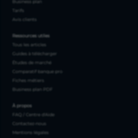
Business plan
Tarifs
Avis clients
Ressources utiles
Tous les articles
Guides à télécharger
Études de marché
Comparatif banque pro
Fiches métiers
Business plan PDF
À propos
FAQ / Centre d'Aide
Contactez-nous
Mentions légales