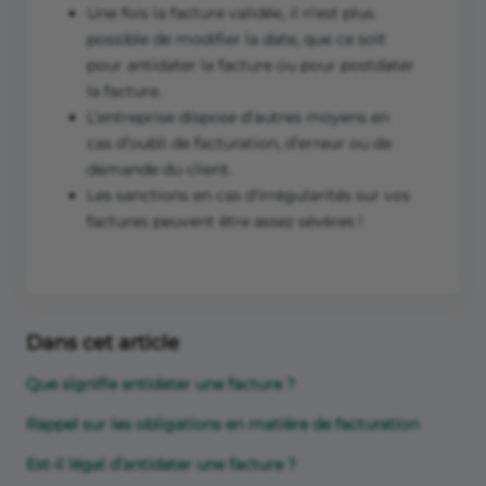
Une fois la facture validée, il n’est plus
possible de modifier la date, que ce soit
pour antidater la facture ou pour postdater
la facture.
L’entreprise dispose d’autres moyens en
cas d’oubli de facturation, d’erreur ou de
demande du client.
Les sanctions en cas d’irrégularités sur vos
factures peuvent être assez sévères !
Dans cet article
Que signifie antidater une facture ?
Rappel sur les obligations en matière de facturation
Est-il légal d’antidater une facture ?