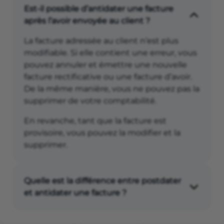
Est-il possible d’antidater une facture
après l’avoir envoyée au client ?
La facture adressée au client n’est plus
modifiable. Si elle contient une erreur, vous
pouvez annuler et émettre une nouvelle
facture rectificative ou une facture d’avoir.
De la même manière, vous ne pouvez pas la
supprimer de votre comptabilité.
En revanche, tant que la facture est
provisoire, vous pouvez la modifier et la
supprimer.
Quelle est la différence entre postdater
et antidater une facture ?
Postdater une facture revient à mettre une