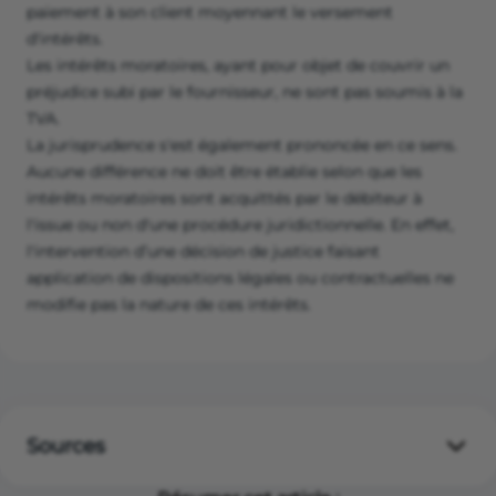
paiement à son client moyennant le versement
d'intérêts.
Les intérêts moratoires, ayant pour objet de couvrir un
préjudice subi par le fournisseur, ne sont pas soumis à la
TVA.
La jurisprudence s'est également prononcée en ce sens.
Aucune différence ne doit être établie selon que les
intérêts moratoires sont acquittés par le débiteur à
l'issue ou non d'une procédure juridictionnelle. En effet,
l'intervention d’une décision de justice faisant
application de dispositions légales ou contractuelles ne
modifie pas la nature de ces intérêts.
Sources
Sources juridiques :