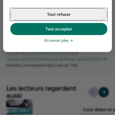
d'entreprise, pour vous accompagner à chaque
étape de votre parcours entrepreneurial.
Tout refuser
Tout accepter
Article mis en ligne le 28 mai 2021
En savoir plus
Accueil
Comptabilité et fiscalité
Comptabilité d'entreprise
Délais de paiement
Intérêts moratoires facturés et TVA
Les lecteurs regardent
aussi
Coût direct et i