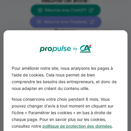
Résumer cet article :
BOFIP : BOI-TVA-BASE-10-10-10-20120912
Résumer avec ChatGPT
Cour de Justice : affaire. C-222/81, B.A.Z. Bausystem,
1er juillet 1982
Résumer avec Perplexity
Partager :
Pour améliorer notre site, nous analysons les pages à
l'aide de cookies. Cela nous permet de bien
comprendre les besoins des entrepreneurs, et donc de
nous adapter en créant du contenu utile.
Équipe rédactionnelle Propulse by CA
Nous conservons votre choix pendant 6 mois. Vous
Journaliste
pouvez changer d'avis à tout moment en cliquant sur
l'icône « Paramétrer les cookies » en bas à droite de
Le blog Propulse du Crédit Agricole rassemble
chaque page. Pour en savoir plus sur les cookies,
des conseils pratiques rédigés par des experts en
consultez notre
politique de protection des données
.
fiscalité, droit, finance, comptabilité et gestion