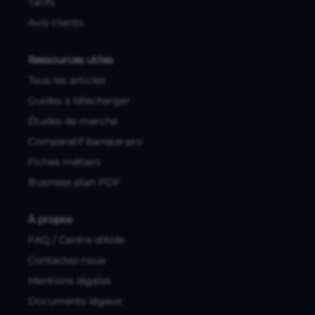
Tarifs
Avis clients
Ressources utiles
Tous les articles
Guides à télécharger
Études de marché
Comparatif banque pro
Fiches métiers
Business plan PDF
À propos
FAQ / Centre d'Aide
Contactez-nous
Mentions légales
Documents légaux