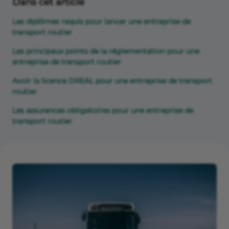
Dans cet article
Les diplômes requis pour lancer une entreprise de
transport routier
Les principaux points de la réglementation pour une
entreprise de transport routier
Avoir la licence DREAL pour une entreprise de transport
routier
Les assurances obligatoires pour une entreprise de
transport routier