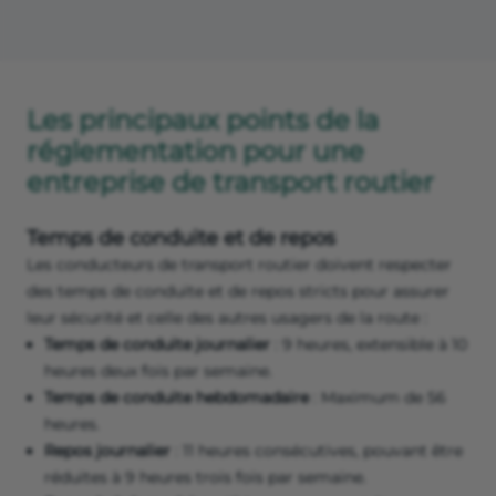
Les principaux points de la
réglementation pour une
entreprise de transport routier
Temps de conduite et de repos
Les conducteurs de transport routier doivent respecter
des temps de conduite et de repos stricts pour assurer
leur sécurité et celle des autres usagers de la route :
Temps de conduite journalier
: 9 heures, extensible à 10
heures deux fois par semaine.
Temps de conduite hebdomadaire
: Maximum de 56
heures.
Repos journalier
: 11 heures consécutives, pouvant être
réduites à 9 heures trois fois par semaine.