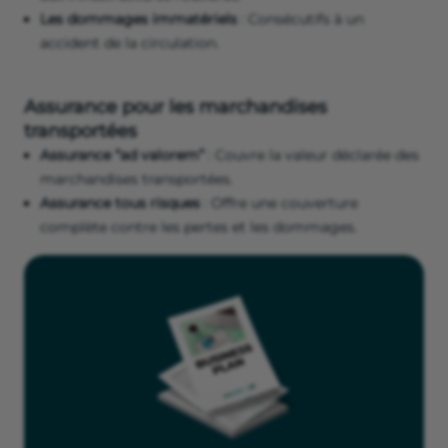
Les dommages immatériels
: Consécutifs à un
accident de la circulation.
Assurance pour les marchandises
transportées
Assurance “ad valorem”
: Couvre la valeur déclarée des
marchandises transportées.
Assurance tous risques
: Offre une couverture
complète contre les pertes et les dommages.