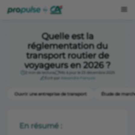
Quelle est la
réglementation du
transport routier de
voyageurs en 2026 ?
2 min de lecture
Mis à jour le 23 décembre 2025
Écrit par
Alexandre François
Ouvrir une entreprise de transport
Étude de march
En résumé :