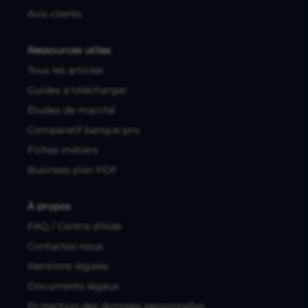
Avis clients
Ressources utiles
Tous les articles
Guides à télécharger
Études de marché
Comparatif banque pro
Fiches métiers
Business plan PDF
À propos
FAQ / Centre d'Aide
Contactez-nous
Mentions légales
Documents légaux
Protection des données personnelles