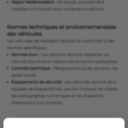
Repos hebdomadaire
: 45 heures, pouvant être
réduites à 24 heures sous certaines conditions.
Normes techniques et environnementales
des véhicules
Les véhicules de transport doivent se conformer à des
normes spécifiques :
Normes Euro
: Les camions doivent respecter les
normes Euro 6 pour réduire les émissions polluantes.
Contrôle technique
: Obligatoire tous les ans pour les
poids lourds.
Équipements de sécurité
: Les véhicules doivent être
équipés de dispositifs tels que les limiteurs de vitesse,
les tachygraphes numériques et les dispositifs
d’assistance à la conduite.