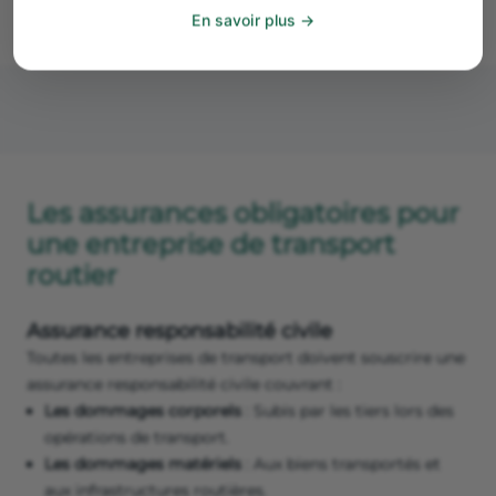
de 10 ans et doit être renouvelée.
En savoir plus
Les assurances obligatoires pour
une entreprise de transport
routier
Assurance responsabilité civile
Toutes les entreprises de transport doivent souscrire une
assurance responsabilité civile couvrant :
Les dommages corporels
: Subis par les tiers lors des
opérations de transport.
Les dommages matériels
: Aux biens transportés et
aux infrastructures routières.