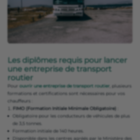
Les diplômes requis pour lancer
une entreprise de transport
routier
Pour
ouvrir une entreprise de transport routier
, plusieurs
formations et certifications sont nécessaires pour vos
chauffeurs :
FIMO (Formation Initiale Minimale Obligatoire)
:
Obligatoire pour les conducteurs de véhicules de plus
de 3,5 tonnes.
Formation initiale de 140 heures.
Disponible dans les centres agréés par le Ministère des