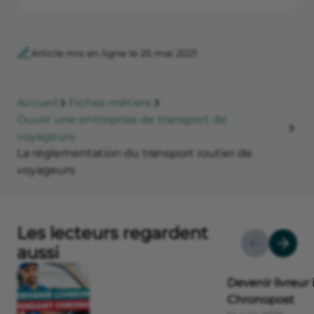
Article mis en ligne le 25 mai 2021
Accueil
Fiches métiers
Ouvrir une entreprise de transport de
voyageurs
La réglementation du transport routier de
voyageurs
Les lecteurs regardent
aussi
Devenir livreu
Chronopost