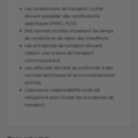
Les conducteurs de transport routier
doivent posséder des certifications
spécifiques (FIMO, FCO).
Des normes strictes encadrent les temps
de conduite et de repos des chauffeurs.
Les entreprises de transport doivent
obtenir une licence de transport
communautaire.
Les véhicules doivent se conformer à des
normes techniques et environnementales
strictes.
L’assurance responsabilité civile est
obligatoire pour toutes les entreprises de
transport.