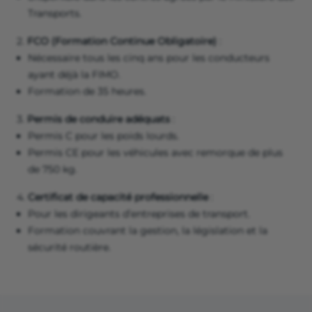
Transports.
2.
FCO (Formation Continue Obligatoire)
:
Nécessaire tous les cinq ans pour les conducteurs
ayant déjà la FIMO.
Formation de 35 heures.
3.
Permis de conduire adéquats
:
Permis C pour les poids lourds.
Permis CE pour les véhicules avec remorque de plus
de 750 kg.
4.
Certificat de capacité professionnelle
:
Pour les dirigeants d’entreprises de transport.
Formation couvrant la gestion, la législation et la
sécurité routière.