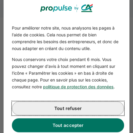
Pour améliorer notre site, nous analysons les pages à
Avoir la licence DREAL pour une
l'aide de cookies. Cela nous permet de bien
entreprise de transport routier
comprendre les besoins des entrepreneurs, et donc de
nous adapter en créant du contenu utile.
Pour exercer des activités de transport routier, les
entreprises doivent obtenir une licence de transport
Nous conservons votre choix pendant 6 mois. Vous
communautaire délivrée par la Direction Régionale de
pouvez changer d'avis à tout moment en cliquant sur
l’Environnement, de l'Aménagement et du Logement
l'icône « Paramétrer les cookies » en bas à droite de
(DREAL). La procédure inclut :
chaque page. Pour en savoir plus sur les cookies,
Demande de licence
: Soumise avec des preuves de
consultez notre
politique de protection des données
.
capacité financière, d’honorabilité et de capacité
professionnelle.
Inspection
: Les véhicules doivent passer des
Tout refuser
inspections pour vérifier leur conformité aux normes
techniques.
Tout accepter
Durée de validité
: La licence est valide pour une durée