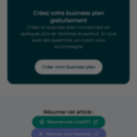
Créez votre business plan
gratuitement
Créez un business plan convaincant en
quelques clics et réutilisez-le partout. Si vous
avez des questions, un coach vous
accompagne.
Créer mon business plan
Résumer cet article :
Résumer avec ChatGPT
Résumer avec Perplexity