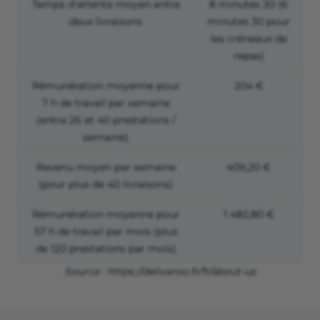
Temps d'attente moyen entre
8 minutes 30 (6
deux livraisons
minutes 30 pour
les créneaux de
repas)
Rémunération moyenne pour
204 €
7 h de travail par semaine
(entre 26 et 40 prestations /
semaine)
Revenu moyen par semaine
409,20 €
(pour plus de 40 livraisons)
Rémunération moyenne pour
1 482,80 €
57 h de travail par mois (plus
de 120 prestations par mois)
Source : https://deliveroo.fr/fr/about-us