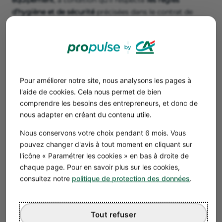
d’hygiène et de sécurité
précisées dans le contrat de
prestation de services signé avec Deliveroo. Il vous
incombera également
d’entretenir votre matériel
de
manière autonome.
Voici ci-dessous un
tableau récapitulatif du budget
estimatif
à prévoir si vous choisissez d’acquérir votre
Pour améliorer notre site, nous analysons les pages à
propre équipement pour débuter votre activité de livreur
l'aide de cookies. Cela nous permet de bien
Deliveroo.
comprendre les besoins des entrepreneurs, et donc de
Équipement
Prix indicatif
nous adapter en créant du contenu utile.
Vélo, vélo électrique,
500 à 7 000 €
Nous conservons votre choix pendant 6 mois. Vous
pouvez changer d'avis à tout moment en cliquant sur
vélo cargo
l'icône « Paramétrer les cookies » en bas à droite de
Scooter 50 cc
À partir de 600 €
chaque page. Pour en savoir plus sur les cookies,
(d’occasion) à plus de 6
consultez notre
politique de protection des données
.
000 €
Antivol scooter ou
20 à 150 €
Tout refuser
vélo