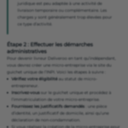
juridique est peu adaptée à une activité de
livraison temporaire ou complémentaire. Les
charges y sont généralement trop élevées pour
ce type d’activité.
Étape 2 : Effectuer les démarches
administratives
Pour devenir livreur Deliveroo en tant qu’indépendant,
vous devrez créer une micro-entreprise via le site du
guichet unique de l’INPI. Voici les étapes à suivre :
Vérifiez votre éligibilité
au statut de micro-
entrepreneur.
Inscrivez-vous
sur le guichet unique et procédez à
l’immatriculation de votre micro-entreprise.
Fournissez les justificatifs demandés
: une pièce
d’identité, un justificatif de domicile, ainsi qu’une
déclaration de non-condamnation.
Si vous réalisez la création de la micro-entreprise pour