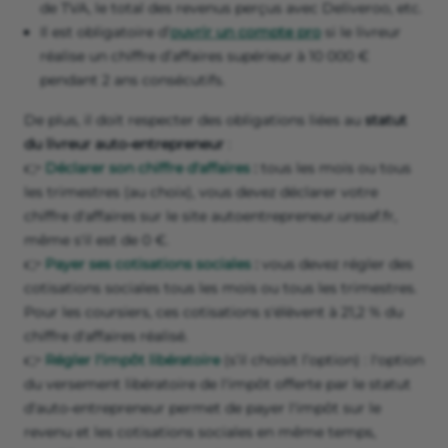
de TVA, le total des revenus perçus avec Deliveroo, etc.
Il est obligatoire d’
ouvrir un compte pro
si le livreur
réalise un chiffre d’affaires supérieur à 10 000 €
pendant 2 ans consécutifs.
De plus, il doit respecter des obligations liées au
statut
du livreur auto-entrepreneur
:
👉
Déclarer son chiffre d'affaires
:
tous les mois ou tous
les trimestres (au choix), vous devez déclarer votre
chiffre d'affaires sur le site autoentrepreneur.urssaf.fr,
même s'il est de 0 €.
👉
Payer ses cotisations sociales
:
vous devez régler des
cotisations sociales tous les mois ou tous les trimestres.
Pour les coursiers, ces cotisations s'élèvent à 21,2 % du
chiffre d'affaires réalisé.
👉
Régler l'impôt libératoire
(s’il choisit l’option) : l'option
du versement libératoire de l'impôt offerte par le statut
d'auto-entrepreneur permet de payer l'impôt sur le
revenu et les cotisations sociales en même temps,