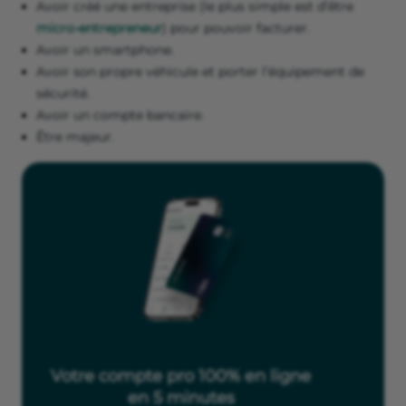
Avoir créé une entreprise (le plus simple est d’être
micro-entrepreneur
) pour pouvoir facturer.
Avoir un smartphone.
Avoir son propre véhicule et porter l’équipement de
sécurité.
Avoir un compte bancaire.
Être majeur.
Votre compte pro 100% en ligne
en 5 minutes