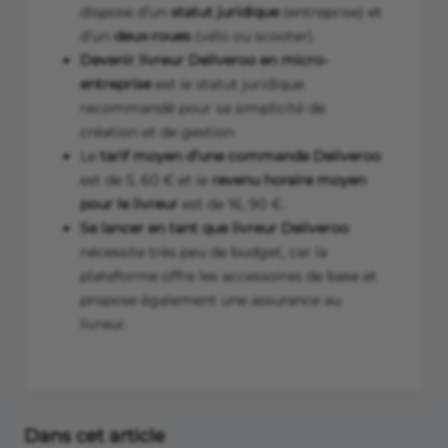
dispose d’un
statut juridique
(entreprise) et
d’un
deux-roues
(vélo ou scooter).
Devenir livreur Deliveroo en micro-
entreprise
est le statut juridique
recommandé pour sa simplicité de
création et de gestion.
Le
tarif moyen d’une commande Deliveroo
est de 5, 60 € et le
revenu horaire moyen
pour le livreur
est de 16, 90 €.
Se lancer en tant que livreur Deliveroo
nécessite très peu de budget, car la
plateforme offre les accessoires de base et
propose également une assurance au
livreur.
Dans cet article