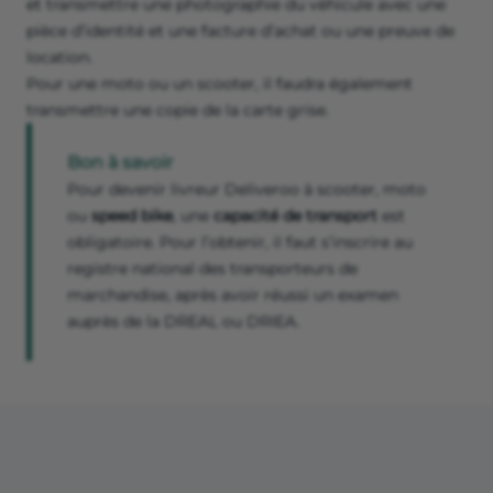
et transmettre une photographie du véhicule avec une
pièce d’identité et une facture d’achat ou une preuve de
location.
Pour une moto ou un scooter, il faudra également
transmettre une copie de la carte grise.
Bon à savoir
Pour devenir livreur Deliveroo à scooter, moto
ou
speed bike
, une
capacité de transport
est
obligatoire. Pour l’obtenir, il faut s’inscrire au
registre national des transporteurs de
marchandise, après avoir réussi un examen
auprès de la DREAL ou DRIEA.