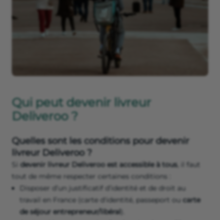
Qui peut devenir livreur
Deliveroo ?
Quelles sont les conditions pour devenir
livreur Deliveroo ?
Si
devenir livreur Deliveroo est accessible à tous
, il faut
tout de même respecter certaines conditions :
Disposer d’un justificatif d’identité et de droit au
travail en France (carte d'identité, passeport ou
carte
de séjour entrepreneur/libéral
).