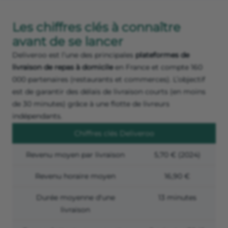
Les chiffres clés à connaître
avant de se lancer
Deliveroo est l’une des principales
plateformes de
livraison de repas à domicile
en France et compte 160
000 partenaires (restaurants et commerces). L’objectif
est de garantir des délais de livraison courts (en moins
de 30 minutes) grâce à une flotte de livreurs
indépendants.
Chiffres clés Deliveroo
Revenu moyen par livraison
5,70 € (2024)
Revenu horaire moyen
16,90 €
Durée moyenne d'une
13 minutes
livraison