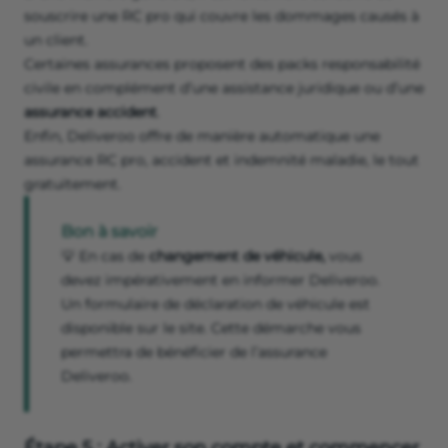
souscrire une RC pro qui couvre les dommages causés à
un client.
Certaines assurances proposent des packs responsabilité
civile en complément d’une assistance juridique ou d’une
assurance accident
.
Enfin, Deliveroo offre de manière automatique une
assurance RC pro, accident et indemnité maladie, le tout
gratuitement.
Bon à savoir
💡 En cas de
changement de véhicule,
vous
devez impérativement en informer Deliveroo.
Un formulaire de déclaration de véhicule est
disponible sur le site. Cette démarche vous
permettra de bénéficier de l’assurance
Deliveroo.
Étape 5 : Activer son compte et commencer