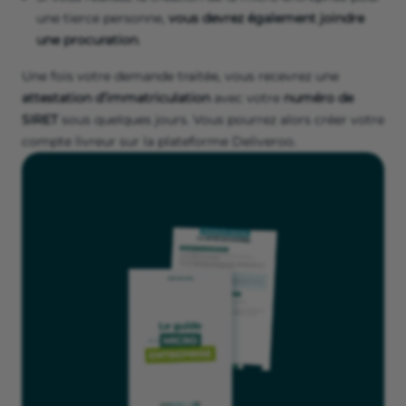
une tierce personne,
vous devrez également joindre
une procuration
.
Une fois votre demande traitée, vous recevrez une
attestation d’immatriculation
avec votre
numéro de
SIRET
sous quelques jours. Vous pourrez alors créer votre
compte livreur sur la plateforme Deliveroo.