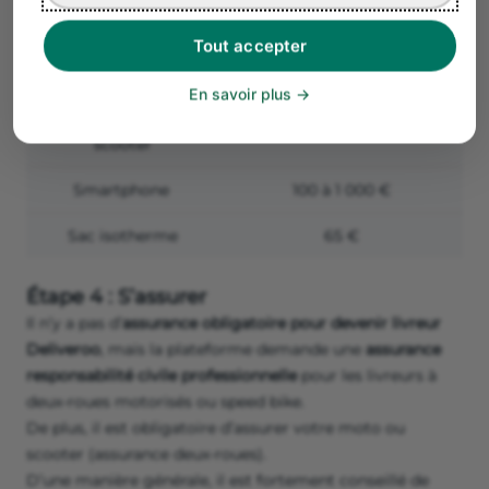
Tout accepter
Assurance scooter
500 € / an
Casque de
30 à 600 €
En savoir plus
protection vélo et
scooter
Smartphone
100 à 1 000 €
Sac isotherme
65 €
Étape 4 : S’assurer
Il n’y a pas d’
assurance obligatoire pour devenir livreur
Deliveroo
, mais la plateforme demande une
assurance
responsabilité civile professionnelle
pour les livreurs à
deux-roues motorisés ou speed bike.
De plus, il est obligatoire d’assurer votre moto ou
scooter (assurance deux-roues).
D’une manière générale, il est fortement conseillé de