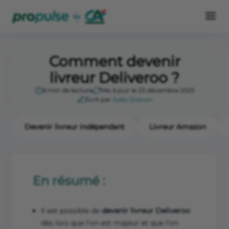
Comment devenir
livreur Deliveroo ?
6 min de lecture
Mis à jour le 23 décembre 2025
Écrit par
Jules Drevon
Devenir livreur indépendant
Livreur Amazon
En résumé :
Il est possible de
devenir livreur Deliveroo
dès lors que l’on est majeur et que l'on