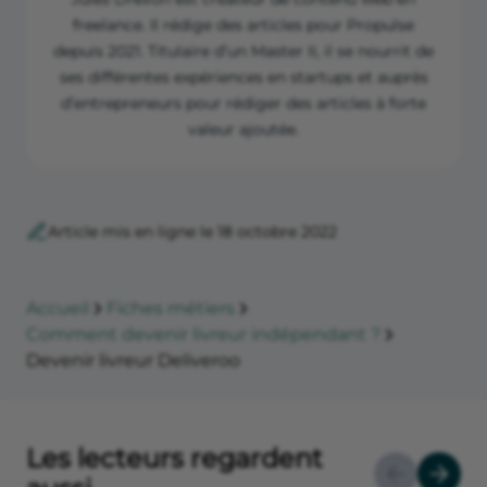
responsabilite-civile-professionnelle
freelance. Il rédige des articles pour Propulse
Riders.deliveroo.fr “DAC7”,
depuis 2021. Titulaire d’un Master II, il se nourrit de
https://riders.deliveroo.fr/fr/support/compte-livreur-
ses différentes expériences en startups et auprès
livreuse-partenaire/dac7
d’entrepreneurs pour rédiger des articles à forte
Riders.deliveroo.fr ”Quelles sont les conditions
valeur ajoutée.
tarifaires exceptionnelles mises en place par
Deliveroo”,
https://riders.deliveroo.fr/fr/support/revenus/condition
s-tarifaires-exceptionnelles
Article mis en ligne le 18 octobre 2022
Accueil
Fiches métiers
Comment devenir livreur indépendant ?
Devenir livreur Deliveroo
Les lecteurs regardent