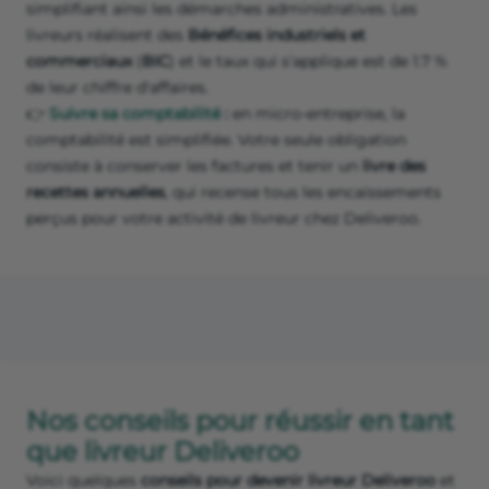
simplifiant ainsi les démarches administratives. Les
livreurs réalisent des
Bénéfices industriels et
commerciaux
(
BIC
) et le taux qui s'applique est de 1.7 %
de leur chiffre d'affaires.
👉
Suivre sa comptabilité
:
en micro-entreprise, la
comptabilité est simplifiée. Votre seule obligation
consiste à conserver les factures et tenir un
livre des
recettes annuelles
, qui recense tous les encaissements
perçus pour votre activité de livreur chez Deliveroo.
Nos conseils pour réussir en tant
que livreur Deliveroo
Voici quelques
conseils pour devenir livreur Deliveroo
et