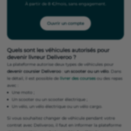
À partir de 8 €/mois, sans engagement.
Ouvrir un compte
Quels sont les véhicules autorisés pour
devenir livreur Deliveroo ?
La plateforme autorise deux types de véhicules pour
devenir coursier Deliveroo
:
un scooter ou un vélo
. Dans
le détail, il est possible de
livrer des courses
ou des repas
avec :
Une moto ;
Un scooter ou un scooter électrique ;
Un vélo, un vélo électrique ou un vélo cargo.
Si vous souhaitez changer de véhicule pendant votre
contrat avec Deliveroo, il faut en informer la plateforme