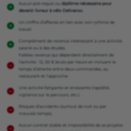
Aucun pré-requis ou
diplôme nécessaire pour
devenir livreur à vélo Deliveroo
.
Un chiffre d’affaires en lien avec son rythme de
travail.
Complément de revenus intéressant à une activité
salarié ou à des études.
Faibles revenus qui dépendent directement de
l’activité : 12, 50 € bruts par heure en incluant le
temps d’attente entre deux commandes, au
restaurant et l’approche.
Une activité fatigante et stressante (rapidité,
vigilance sur le parcours, etc.).
Risques d’accidents (surtout de nuit ou par
mauvais temps).
Aucun contrat stable et impossibilité de se projeter