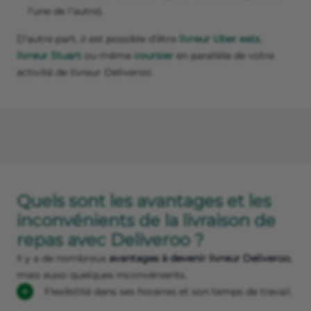
l’une de l’autre).
D’autre part, il est possible d’être
livreur Uber eats
,
livreur Stuart
ou même
coursier
en parallèle de votre
activité de livreur Deliveroo.
Quels sont les avantages et les
inconvénients de la livraison de
repas avec Deliveroo ?
Il y a de nombreux
avantages à devenir livreur Deliveroo
,
mais aussi quelques inconvénients.
Flexibilité dans ses horaires et son temps de travail.