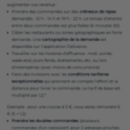
augmenter vos revenus :
Prendre des commandes sur des
créneaux de repas
demandés : 12 h - 14 h et 19 h - 22 h. Le temps d’attente
entre deux commandes est plus faible (6 minutes 30).
Cibler les restaurants ou zones géographiques en forte
demande. Une
cartographie de la demande
est
disponible sur l’application Deliveroo.
Travailler sur les horaires d’affluence : midi, soirée,
week-end, jours fériés, événements, etc. ou lors
d’intempéries (avec moins de concurrence).
Faire des livraisons avec les
conditions tarifaires
exceptionnelles
qui prennent en compte l’effort et la
distance pour livrer la commande. Le tarif de base est
multiplié par 1,2.*
Exemple : pour une course à 5 €, vous serez rémunéré 6
€ (5 × 1,2).
Prendre les doubles commandes
(plusieurs
commandes d’un restaurant pour 2 adresses proches