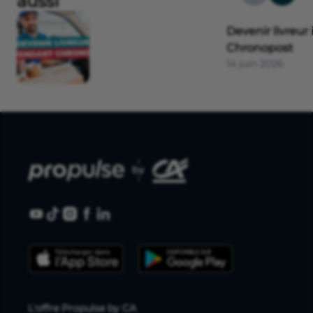
aussi
Devenir livreu
Chronopost
14 juin 2026
L'offre Propulse by CA