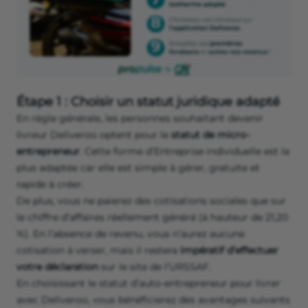
Étape 1 : Choisir un statut juridique adapté
En règle générale, les personnes souhaitant devenir
livreur Deliveroo optent pour le
statut de micro-
entrepreneur
. Cette forme d’Entreprise individuelle est la
plus adaptée car elle est simple à gérer, gratuite et
rapide à créer.
De plus, vous ne paierez des cotisations sociales que sur
le chiffre d’affaires réellement généré (à hauteur de 21,20
%). En l’absence de revenu, vous n’aurez aucune
cotisation à verser, mais il restera
impératif d’effectuer
votre déclaration
sur le site de l’URSSAF.
En choisissant le statut d’auto-entrepreneur pour livrer
avec Deliveroo, vous bénéficierez des avantages suivants