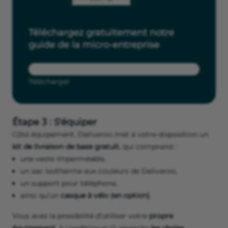
Téléchargez gratuitement notre
guide de la micro-entreprise
Télécharger
Étape 3 : S'équiper
Côté équipement, Deliveroo met à votre disposition un
kit de livraison de base gratuit
, qui comprend :
une veste imperméable,
un sac isotherme aux couleurs de Deliveroo,
un support pour téléphone,
ainsi qu’un
casque à vélo (en option)
.
Vous avez la possibilité d’utiliser votre
propre
équipement
, à condition qu’il respecte
les règles