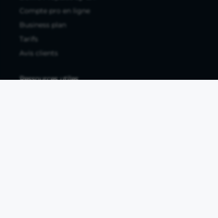
Compte pro en ligne
Business plan
Tarifs
Avis clients
Ressources utiles
Tous les articles
Guides à télécharger
Études de marché
Comparatif banque pro
Fiches métiers
Business plan PDF
À propos
FAQ / Centre d'Aide
Contactez-nous