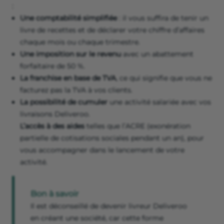
:
Une comptabilité simplifiée
: il vous suffira de tenir un
livre de recettes et de déclarer votre chiffre d’affaires
chaque mois ou chaque trimestre.
Une imposition sur le revenu
avec un abattement
forfaitaire de 50 %.
La franchise en base de TVA
, ce qui signifie que vous ne
facturez pas la TVA à vos clients.
La possibilité de cumuler
une activité salariée avec vos
livraisons Deliveroo.
L’accès à des aides
telles que l’ACRE (exonération
partielle de cotisations sociales pendant un an), pour
vous accompagner dans le lancement de votre
activité.
Bon à savoir
Il est déconseillé de devenir livreur Deliveroo
en créant une société, car cette forme