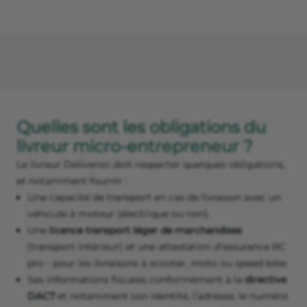
Quelles sont les obligations du
livreur micro-entrepreneur ?
Le livreur Deliveroo doit respecter quelques obligations,
et notamment fournir :
Une capacité de transport en cas de livraison avec un
véhicule à moteur (électrique ou non).
Une
licence transport léger de marchandises
(transport intérieur) et une attestation d’assurance RC
pro - pour les livraisons à scooter, moto ou speed bike.
Ses informations fiscales conformément à la
directive
DAC7
et notamment son identité, l’adresse, le numéro