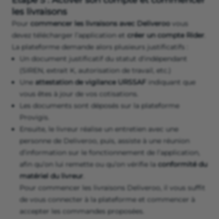
les livraisons
Pour
commencer les livraisons avec Deliveroo
vous
devez télécharger l’application et
créer un compte Rider
.
La plateforme demande alors plusieurs justificatifs :
Un document justificatif du statut d'indépendant
(SIREN, extrait K, autorisation de travail, etc.)
Une
attestation de vigilance URSSAF
indiquant que
vous êtes à jour de vos cotisations.
Les documents sont déposés sur la plateforme
Provigis.
Ensuite, le livreur réalise un entretien avec une
personne de Deliveroo, puis, assiste à une réunion
d’information sur le fonctionnement de l’application,
afin qu’on lui remette ou qu’on vérifie la
conformité du
matériel du livreur
.
Pour commencer les livraisons Deliveroo, il vous suffit
de vous connecter à la plateforme et commencer à
accepter les commandes proposées.