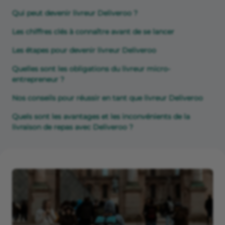
Qui peut devenir livreur Deliveroo ?
Les chiffres clés à connaître avant de se lancer
Les étapes pour devenir livreur Deliveroo
Quelles sont les obligations du livreur micro-
entrepreneur ?
Nos conseils pour réussir en tant que livreur Deliveroo
Quels sont les avantages et les inconvénients de la
livraison de repas avec Deliveroo ?