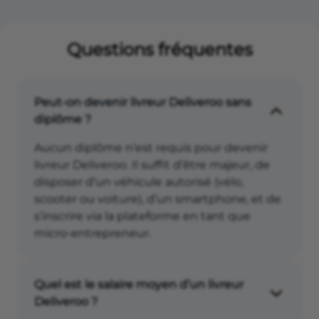
Questions fréquentes
Peut-on devenir livreur Deliveroo sans
diplôme ?
Aucun diplôme n’est requis pour devenir
livreur Deliveroo. Il suffit d’être majeur, de
disposer d’un véhicule autorisé (vélo,
scooter ou voiture), d’un smartphone, et de
s’inscrire via la plateforme en tant que
micro-entrepreneur.
Quel est le salaire moyen d’un livreur
Deliveroo ?