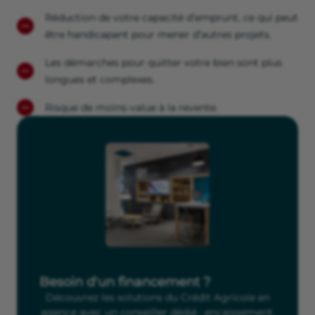
Réduction de votre capacité d’emprunt, ce qui peut
être handicapant pour mener d’autres projets.
Les démarches pour quitter votre bien sont plus
longues et complexes.
Risque de moins-value à la revente.
Besoin d'un financement ?
Découvrez les solutions du Crédit Agricole en
agence avec un conseiller dédié : encaissement,