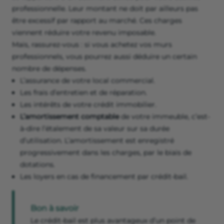
professionnelle. Leur montant ne doit par ailleurs pas
être excessif par rapport au marché. Ces charges
viennent réduire votre revenu imposable.
Mais, rassurez-vous : si vous achetez vos murs
professionnels, vous pourrez aussi déduire un certain
nombre de dépenses.
L’assurance de votre local commercial.
Les frais d’entretien et de réparation.
Les intérêts de votre crédit immobilier.
L’amortissement comptable
de votre immeuble, c’est-
à-dire l’étalement de sa valeur sur sa durée
d’utilisation. L’amortissement est enregistré
progressivement dans les charges, par le biais de
dotations.
Les loyers en cas de financement par crédit-bail.
Bon à savoir
Le crédit-bail est plus avantageux d’un point de