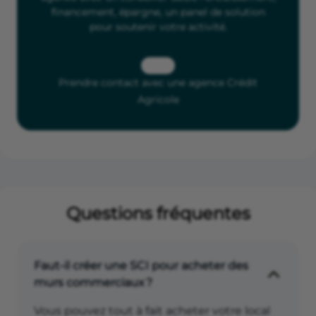
financement, épargne, un panel de solution
pour soutenir votre activité.
Prendre contact avec une agence Crédit
Agricole
Questions fréquentes
Faut-il créer une SCI pour acheter des
murs commerciaux ?
Vous pouvez tout à fait acheter votre local