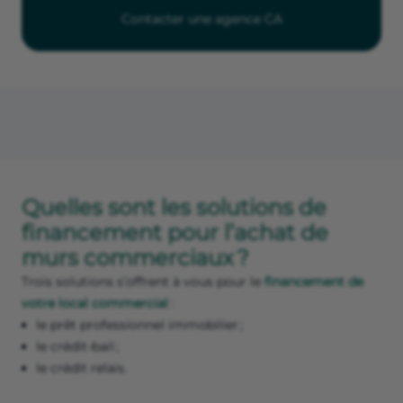
Contacter une agence CA
Quelles sont les solutions de
financement pour l’achat de
murs commerciaux ?
Trois solutions s’offrent à vous pour le
financement de
votre local commercial
:
le prêt professionnel immobilier ;
le crédit-bail ;
le crédit relais.