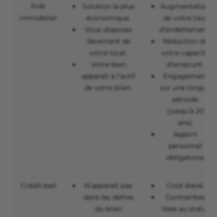
Prêt
Solution la plus
Augmentation
immobilier
économique.
de votre taux
Vous disposez
d’endettement.
librement de
Réduction de
votre local.
votre capacité
Votre bien
d’emprunt.
apparaît à l’actif
Engagement
de votre bilan.
sur une longue
période
(jusqu’à 20
ans).
Apport
personnel
obligatoire.
Crédit-bail
N’apparaît pas
Coût élevé.
dans les dettes
Contraintes
du bilan
liées au statut