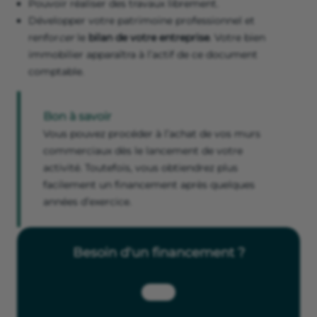
Pouvoir réaliser des travaux librement.
Développer votre patrimoine professionnel et
renfor
cer
le
bilan de votre entreprise
. Votre bien
immobilier apparaîtra à l’actif de ce document
comptable.
Bon à savoir
Vous pouvez procéder à l’achat de vos murs
commerciaux dès le lancement de votre
activité. Toutefois, vous obtiendrez plus
facilement un financement après quelques
années d’exercice.
Besoin d'un financement ?