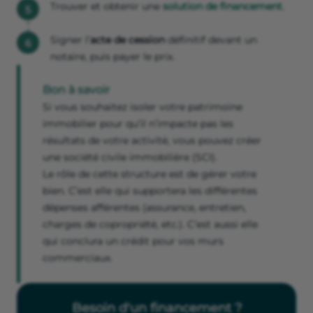
Trouver et obtenir une
solution de financement
.
Signer l’
acte de cession
définitif devant un
notaire, puis payer le prix.
Bon à savoir
Si vous souhaitez isoler votre patrimoine
immobilier pour qu’il n’impacte pas les
résultats de votre activité, vous pouvez créer
une société civile immobilière (SCI).
Le rôle de cette structure est de gérer votre
bien. C’est elle qui supportera les différentes
dépenses afférentes (assurance, entretien,
charges de copropriété, etc.). C’est aussi elle
qui conclura un crédit pour vos murs
commerciaux.
Besoin d'un financement ?