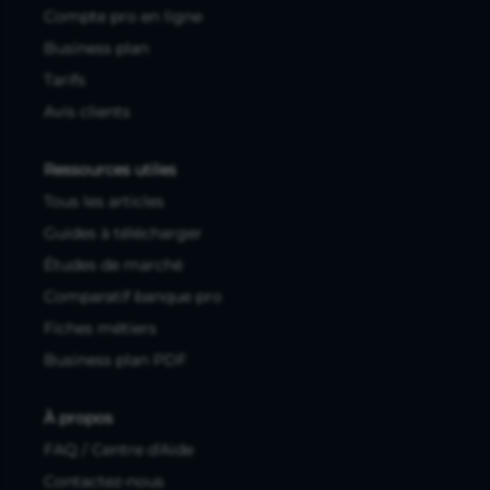
Compte pro en ligne
Business plan
Tarifs
Avis clients
Ressources utiles
Tous les articles
Guides à télécharger
Études de marché
Comparatif banque pro
Fiches métiers
Business plan PDF
À propos
FAQ / Centre d'Aide
Contactez-nous