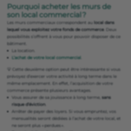
Pourquoi acheter les murs de
son local commercial ?
Les murs commerciaux correspondent au
local dans
lequel vous exploitez votre fonds de commerce
. Deux
possibilités s’offrent à vous pour pouvoir disposer de ce
bâtiment.
La location.
L’achat de votre local commercial
.
💡 Cette deuxième option peut être intéressante si vous
prévoyez d’exercer votre activité à long terme dans le
même emplacement. En effet, l’acquisition de votre
commerce présente plusieurs avantages.
Vous assurer de sa jouissance à long terme,
sans
risque d’éviction
.
Arrêter de payer des loyers. Si vous empruntez, vos
mensualités seront dédiées à l’achat de votre local, et
ne seront plus « perdues ».