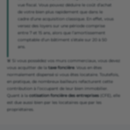
vue fiscal. Vous pouvez déduire le coût d’achat
de votre bien plus rapidement que dans le
cadre d’une acquisition classique. En effet, vous
versez des loyers sur une période comprise
entre 7 et 15 ans, alors que l’amortissement
comptable d’un bâtiment s’étale sur 20 à 50
ans.
🚨 Si vous possédez vos murs commerciaux, vous devez
vous acquitter de la
taxe foncière
. Vous en êtes
normalement dispensé si vous êtes locataire. Toutefois,
en pratique, de nombreux bailleurs refacturent cette
contribution à l’occupant de leur bien immobilier.
Quant à la
cotisation foncière des entreprises
(CFE), elle
est due aussi bien par les locataires que par les
propriétaires.