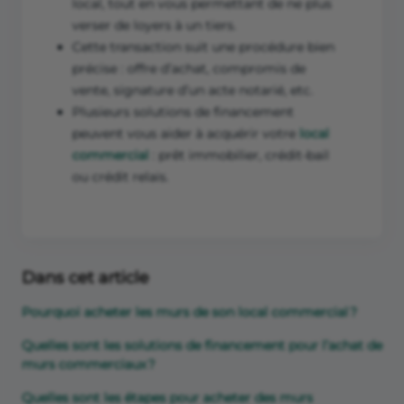
local, tout en vous permettant de ne plus
verser de loyers à un tiers.
Cette transaction suit une procédure bien
précise : offre d’achat, compromis de
vente, signature d’un acte notarié, etc.
Plusieurs solutions de financement
peuvent vous aider à acquérir votre
local
commercial
: prêt immobilier, crédit-bail
ou crédit relais.
Dans cet article
Pourquoi acheter les murs de son local commercial ?
Quelles sont les solutions de financement pour l’achat de
murs commerciaux ?
Quelles sont les étapes pour acheter des murs