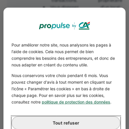
transactions.
propriétaire
Vous disposez
d’un local
librement de
commercial.
votre local.
Risque
Votre bien
important si
apparaît à l’actif
vous ne
du bilan.
parvenez pas à
Pour améliorer notre site, nous analysons les pages à
Endettement à
vendre votre
l'aide de cookies. Cela nous permet de bien
court terme.
bien.
comprendre les besoins des entrepreneurs, et donc de
nous adapter en créant du contenu utile.
Nous conservons votre choix pendant 6 mois. Vous
pouvez changer d'avis à tout moment en cliquant sur
l'icône « Paramétrer les cookies » en bas à droite de
chaque page. Pour en savoir plus sur les cookies,
consultez notre
politique de protection des données
.
Tout refuser