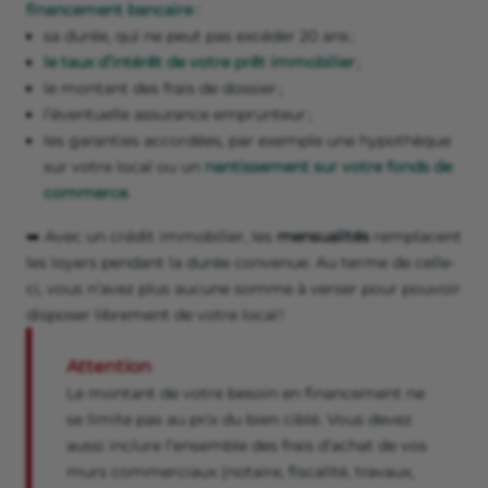
financement bancaire
:
sa durée, qui ne peut pas excéder 20 ans ;
le taux d’intérêt de votre prêt immobilier
;
le montant des frais de dossier ;
l’éventuelle assurance emprunteur ;
les garanties accordées, par exemple une hypothèque
sur votre local ou un
nantissement sur votre fonds de
commerce
.
➡️ Avec un crédit immobilier, les
mensualités
remplacent
les loyers pendant la durée convenue. Au terme de celle-
ci, vous n’avez plus aucune somme à verser pour pouvoir
disposer librement de votre local !
Attention
Le montant de votre besoin en financement ne
se limite pas au prix du bien ciblé. Vous devez
aussi inclure l’ensemble des frais d’achat de vos
murs commerciaux (notaire, fiscalité, travaux,