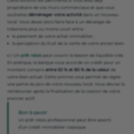
Cette solution est pertinente si vous êtes déjà
propriétaire de vos murs commerciaux et que vous
souhaitez
déménager votre activité
dans un nouveau
local. Vous devez alors faire face à un décalage de
trésorerie plus ou moins court entre :
le paiement de votre achat immobilier ;
la perception du fruit de la vente de votre ancien bien.
👉 Un
prêt relais
peut couvrir le besoin de liquidité créé.
En pratique, la banque vous accorde un crédit pour un
montant compris
entre 50 % et 80 % de la valeur
de
votre bien actuel. Cette somme vous permet de régler
une partie du prix de votre nouveau local. Vous devrez la
rembourser après la finalisation de la cession de votre
premier actif.
Bon à savoir
Un prêt relais professionnel peut être assorti
d’un crédit immobilier classique.