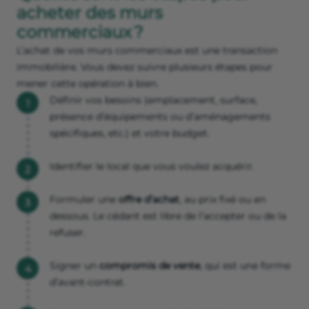
acheter des murs
commerciaux ?
L’achat de vos murs commerciaux est une transaction
immobilière. Vous devez suivre plusieurs étapes pour
mener cette opération à bien.
Définir vos besoins (emplacement, surface,
présence d’équipements ou d’aménagements
spécifiques, etc.) et votre budget.
Identifier le local que vous voulez acquérir.
Formuler une
offre d’achat
, au prix fixé ou en
dessous. Le cédant est libre de l’accepter ou de la
refuser.
Signer un
compromis de vente
, qui est une forme
d’avant-contrat.