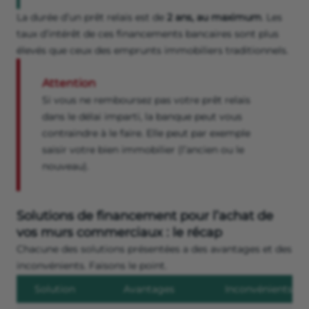
La durée d’un prêt relais est de
2 ans, au maximum
. Les
taux d’intérêt de ces financements bancaires sont plus
élevés que ceux des emprunts immobiliers traditionnels.
Attention
Si vous ne remboursez pas votre prêt relais
dans le délai imparti, la banque peut vous
contraindre à le faire. Elle peut par exemple
saisir votre bien immobilier (l’ancien ou le
nouveau).
Solutions de financement pour l’achat de
vos murs commerciaux : le récap
Chacune des solutions présentées a des avantages et des
inconvénients. Faisons le point.
Solution
Avantages
Inconvénients