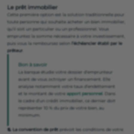
Le prêt immobilier
Cette première option est la solution traditionnelle pour
toute personne qui souhaite acheter un bien immobilier,
qu’il soit un particulier ou un professionnel. Vous
empruntez la somme nécessaire à votre investissement,
puis vous la remboursez selon
l’échéancier établi par le
prêteur
.
Bon à savoir
La banque étudie votre dossier d’emprunteur
avant de vous octroyer un financement. Elle
analyse notamment votre taux d’endettement
et le montant de votre
apport personnel
. Dans
le cadre d’un crédit immobilier, ce dernier doit
représenter 10 % du prix de votre bien, au
minimum.
📃 La convention de prêt
prévoit les conditions de votre