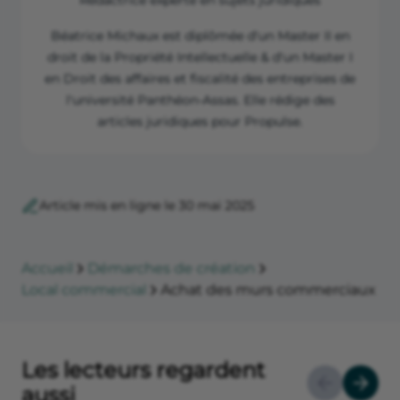
Rédactrice experte en sujets juridiques
Béatrice Michaux est diplômée d'un Master II en
droit de la Propriété Intellectuelle & d'un Master I
en Droit des affaires et fiscalité des entreprises de
l'université Panthéon-Assas. Elle rédige des
articles juridiques pour Propulse.
Article mis en ligne le 30 mai 2025
Accueil
Démarches de création
Local commercial
Achat des murs commerciaux
Les lecteurs regardent
aussi