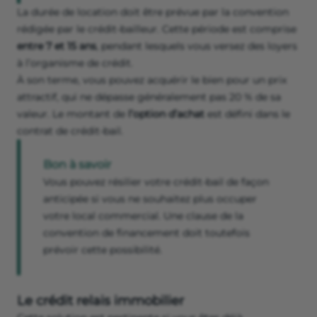
La durée de location doit être prévue par la convention
rédigée par le crédit-bailleur. Cette période est comprise
entre 7 et 15 ans
, pendant lesquels vous versez des loyers
à l’organisme de crédit.
À son terme, vous pouvez acquérir le bien pour un prix
attractif, qui ne dépasse généralement pas 20 % de sa
valeur. Le montant de
l’option d’achat
est défini dans le
contrat de crédit-bail.
Bon à savoir
Vous pouvez résilier votre crédit-bail de façon
anticipée si vous ne souhaitez plus occuper
votre local commercial. Une clause de la
convention de financement doit toutefois
prévoir cette possibilité.
Le crédit relais immobilier