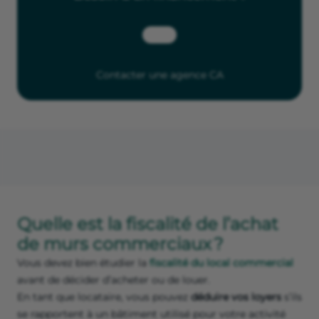
Contacter une agence CA
Quelle est la fiscalité de l’achat
de murs commerciaux ?
Vous devez bien étudier la
fiscalité du local commercial
avant de décider d’acheter ou de louer.
En tant que locataire, vous pouvez
déduire vos loyers
s’ils
se rapportent à un bâtiment utilisé pour votre activité