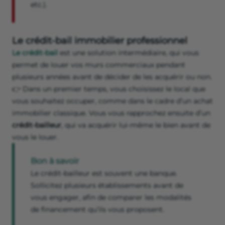
etc.).
Le crédit-bail immobilier professionnel
Le crédit-bail
est une solution intermédiaire, qui vous
permet de louer vos murs commerciaux pendant
plusieurs années avant de décider de les acquérir ou non.
👉 Dans un premier temps, vous choisissez le local que
vous souhaitez occuper, comme dans le cadre d’un achat
immobilier classique. Vous vous rapprochez ensuite d’un
crédit-bailleur
, qui va acquérir lui-même le bien avant de
vous le louer.
Bon à savoir
Le crédit-bailleur est souvent une banque.
Sollicitez plusieurs établissements avant de
vous engager, afin de comparer les modalités
de financement qu’ils vous proposent.