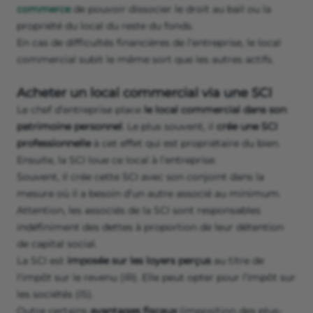
commerce
de pouvoir dissocier le droit au bail ou la
propriété du local du reste du fonds.
En cas de difficultés financières de l’entreprise, le local
commercial subit le même sort que les autres actifs.
Acheter un local commercial via une SCI
Le chef d’entreprise place
le local commercial dans son
patrimoine personnel
. Le plus souvent, il
crée une SCI
professionnelle
à cet effet qui est propriétaire du bien.
Ensuite, la SCI loue ce local à l’entreprise.
Souvent, il crée cette SCI avec son conjoint dans la
mesure où il a besoin d’un autre associé au minimum.
Attention, les associés de la SCI sont responsables
indéfiniment des dettes à proportion de leur détention
de capital social.
La SCI est
imposée sur les loyers perçus
au titre de
l'impôt sur le revenu (IR). Elle peut opter pour l’impôt sur
les sociétés (IS).
Outre certains
avantages fiscaux
(imposition des plus-