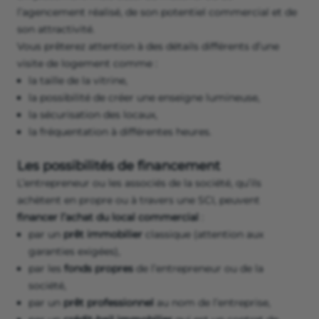
l’agencement réalisé, de son potentiel commercial et de
son attractivité.
Vous prêterez attention à des détails différents d’une
visite de logement comme :
la taille de la vitrine,
la possibilité de créer une enseigne lumineuse,
la sécurisation des locaux,
la fréquentation à différentes heures.
Les possibilités de financement
L’entrepreneur ou les associés de la société, qu’ils
achètent en propre ou à travers une SCI, peuvent
financer l’achat du local commercial
:
par un
prêt immobilier
classique (attention aux
garanties exigées),
par les
fonds propres
de l’entrepreneur ou de la
société,
par un
prêt professionnel
au nom de l’entreprise,