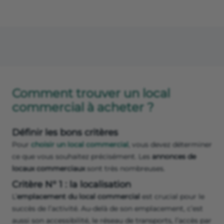
Comment trouver un local
commercial à acheter ?
Définir les bons critères
Pour
choisir un local commercial
, vous devez déterminer
ce que vous souhaitez précisément. Les
annonces de
locaux commerciaux
sont très nombreuses.
Critère N° 1 : la localisation
L’
emplacement du local commercial
est crucial pour le
succès de l’activité. Au-delà de son emplacement, c’est
aussi son accessibilité, le réseau de transports, l’accès par