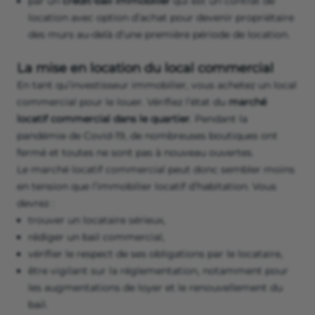
par un
crédit-bail immobilier
qui est un contrat de
location avec option d’achat pour devenir propriétaire
des murs au-delà d’une première période de location.
La mise en location du local commercial
En tant qu’investisseur immobilier, vous achetez un local
commercial pour le louer. Vérifiez l’état du
marché
locatif commercial dans le quartier
. Pendant la
pandémie de Covid-19, de nombreuses boutiques ont
fermé et toutes ne sont pas à nouveau ouvertes.
Le marché locatif commercial peut donc sembler moins
en tension que l’immobilier locatif d’habitation. Vous
devrez :
trouver un locataire sérieux,
rédiger un bail commercial,
vérifier le respect de ses obligations par le locataire,
être vigilant sur la réglementation, notamment pour
les augmentations de loyer et le renouvellement du
bail.