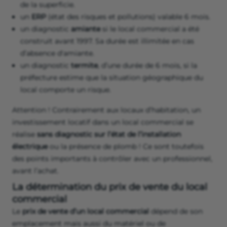
de la superficie.
un
ERP
(état des risques et pollutions) valable 6 mois.
un diagnostic
amiante
si le local commercial a été
construit avant 1997. Sa durée est illimitée en cas
d’absence d'amiante.
un diagnostic
termite
, d’une durée de 6 mois, si la
préfecture estime que la situation géographique du
local comporte un risque.
Attention ! Contrairement aux locaux d’habitation, un
investissement locatif dans un local commercial se
réalise
sans diagnostic sur l’état de l’installation
électrique
ou la présence de plomb ! Ce sont toutefois
des points importants à contrôler avec un professionnel,
avant l’achat.
La détermination du prix de vente du local
commercial
Le
prix de vente d’un local commercial
dépend de son
emplacement mais aussi du matériel ou de