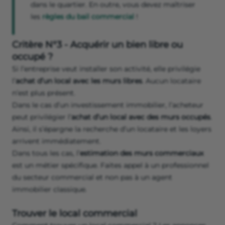
dans le quartier. En outre, vous devez maîtriser
les
règles du bail commercial
!
Critère N°3 - Acquérir un bien libre ou
occupé ?
Si l’entreprise veut installer son activité, elle privilégie
l’
achat d’un local avec les murs libres
. Aucun locataire
n’est plus présent.
Dans le cas d’un investissement immobilier, l’acheteur
peut privilégier l’
achat d’un local avec des murs occupés
.
Ainsi, il s’épargne la recherche d’un locataire et les loyers
arrivent immédiatement.
Dans tous les cas, l’
estimation des murs commerciaux
est un métier spécifique. Faites appel à un professionnel
du secteur commercial et non pas à un agent
immobilier classique.
Trouver le local commercial