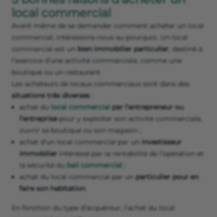
local commercial
Avant même de se demander comment acheter un local
commercial, intéressons-nous au pourquoi. Un local
commercial est un
bien immobilier particulier
, destiné à
l’exercice d’une activité commerciale, comme une
boutique ou un restaurant.
Les acheteurs de locaux commerciaux sont dans des
situations très diverses
:
achat du
local commercial
par l’entrepreneur ou
l’entreprise
pour y exploiter son activité commerciale,
ouvrir sa boutique ou son magasin ;
achat d’un local commercial par un
investisseur
immobilier
intéressé par la rentabilité de l’opération et
la sécurité du
bail commercial
;
achat du local commercial par un
particulier pour en
faire son habitation
.
En fonction du type d’acquéreur, l’achat du local