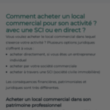
Comment acheter un local
commercial pour son activité ?
avec une SCI ou en direct ?
Vous voulez acheter le local commercial dans lequel
s'exerce votre activité ? Plusieurs options juridiques
s’offrent à vous :
acheter directement, si vous êtes un entrepreneur
individuel
acheter par votre société commerciale
acheter à travers une SCI (société civile immobilière)
Les conséquences financières, patrimoniales et
juridiques sont très différentes.
Acheter un local commercial dans son
patrimoine professionnel