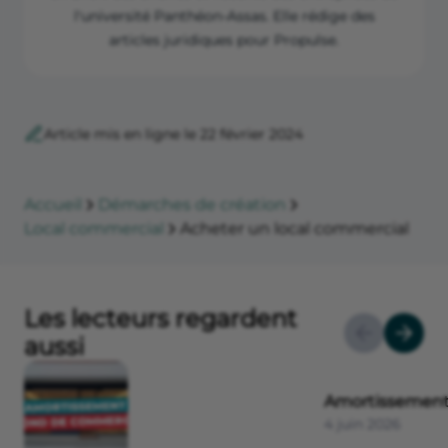
l'université Panthéon-Assas. Elle rédige des
articles juridiques pour Propulse.
Article mis en ligne le 22 février 2024
Accueil
Démarches de création
Local commercial
Acheter un local commercial
Les lecteurs regardent
aussi
Amortissement
4 juin 2026