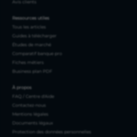
Avis clients
Ressources utiles
Tous les articles
Guides à télécharger
Études de marché
Comparatif banque pro
Fiches métiers
Business plan PDF
À propos
FAQ / Centre d'Aide
Contactez-nous
Mentions légales
Documents légaux
Protection des données personnelles