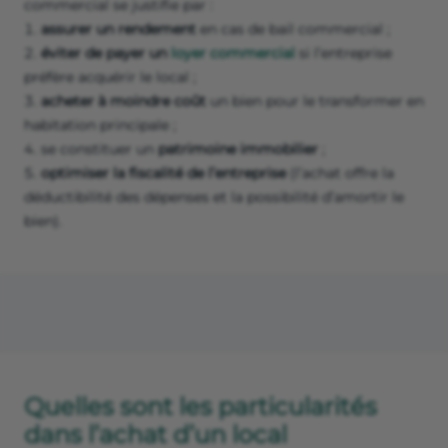
commercial se justifie par :
assurer un rendement
en cas de bail commercial ;
éviter de payer un
loyer commercial
si l’entreprise
préfère acquérir le local ;
acheter à moindre coût
un bien pour le transformer en
habitation principale ;
se constituer un
patrimoine immobilier
;
optimiser la fiscalité de l’entreprise
(l’achat offre la
déductibilité des dépenses et la possibilité d’amortir le
bien).
Quelles sont les particularités
dans l’achat d’un local