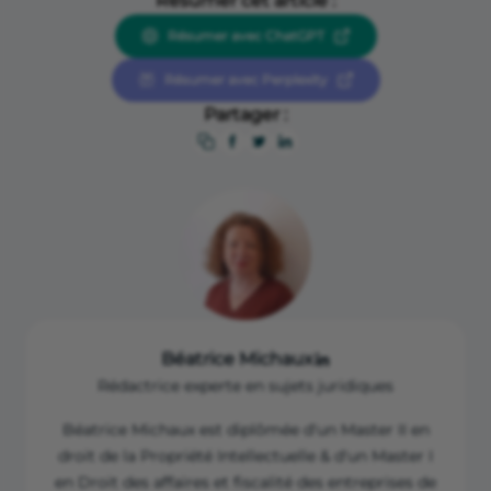
Résumer cet article :
Résumer avec ChatGPT
Résumer avec Perplexity
Partager :
Béatrice Michaux
Rédactrice experte en sujets juridiques
Béatrice Michaux est diplômée d'un Master II en
droit de la Propriété Intellectuelle & d'un Master I
en Droit des affaires et fiscalité des entreprises de