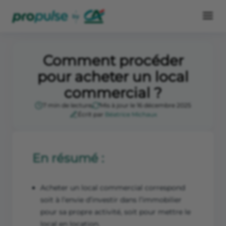
Comment procéder
pour acheter un local
commercial ?
7 min de lecture
Mis à jour le 16 décembre 2025
Écrit par
Béatrice Michaux
En résumé :
Acheter un local commercial correspond
soit à l’envie d’investir dans l’immobilier
pour sa propre activité, soit pour mettre le
local en location.