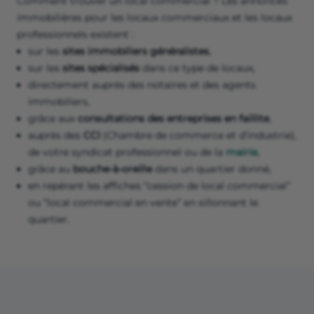
Comment trouver un local commercial ? Les annonces
immobilières pour les locaux commerciaux et les locaux
professionnels existent :
sur les
sites immobiliers généralistes
,
sur les
sites spécialisés
dans ce type de locaux,
directement auprès des notaires et des agents
immobiliers,
grâce aux
consultations des entreprises en faillite
,
auprès des
CCI
(Chambre de commerce et d’industrie),
de votre syndicat professionnel ou de la
mairie
,
grâce au
bouche-à-oreille
dans un quartier donné,
en repérant les affiches “cession de local commercial”
ou “local commercial en vente” en sillonnant le
quartier.