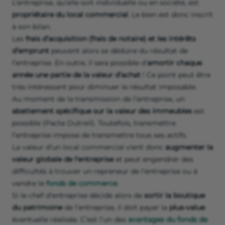
L’entreprise, qu’elle soit individuelle ou en société, est
propriétaire du local commercial
. Le bien est donc inscrit
à son bilan.
Les
frais d’acquisition (frais de notaire) et les intérêts
d’emprunt
peuvent alors se déduire du résultat de
l’entreprise. En outre, il sera possible d’
amortir chaque
année une partie de la valeur d’achat
! Ce point peut être
très intéressant pour diminuer le résultat imposable.
Au moment de la transmission de l’entreprise, un
abattement spécifique sur la valeur des immeubles
est
possible (Pacte Dutreil). Toutefois, transmettre
l’entreprise impose de transmettre tous ses actifs.
La valeur d’un local commercial vient donc
augmenter la
valeur globale de l'entreprise
et peut engendrer des
difficultés à trouver un repreneur de l'entreprise ou à
vendre le
fonds de commerce
.
Si le chef d’entreprise décide alors de
sortir la boutique
du patrimoine
de l’entreprise, il doit payer la
plus-value
éventuelle réalisée. C’est l’un des
avantages du fonds de