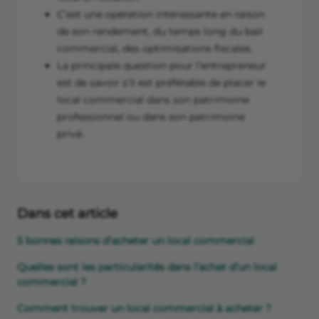
C’est une opération intéressante en raison
de son rendement, du temps long du bail
commercial, des optimisations fiscales.
La principale question pour l’entrepreneur
est de savoir s’il est préférable de placer le
local commercial dans son patrimoine
professionnel ou dans son patrimoine
privé.
Dans cet article
5 bonnes raisons d’acheter un local commercial
Quelles sont les particularités dans l’achat d’un local
commercial ?
Comment trouver un local commercial à acheter ?