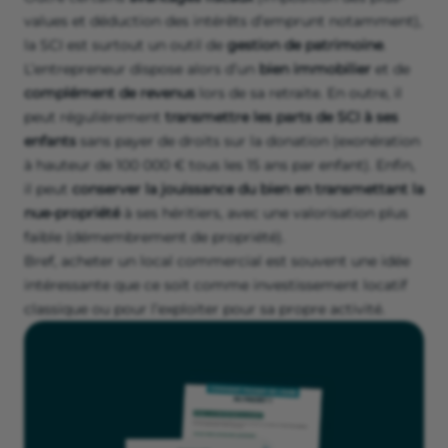
values et déduction des intérêts d’emprunt notamment),
la SCI est surtout un outil de
gestion de patrimoine
.
L’entrepreneur dispose alors d’un
bien immobilier
et de
complément de revenus
lors de sa retraite. En outre, il
peut régulièrement
transmettre les parts de SCI à ses
enfants
sans payer de droits sur la donation (exonération
à hauteur de 100 000 € tous les 15 ans par enfant). Enfin,
il peut
conserver la jouissance du bien en transmettant la
nue-propriété
à ses héritiers, avec une valorisation plus
faible (démembrement de propriété).
Bref, acheter un local commercial est souvent une idée
intéressante que ce soit comme investissement locatif
classique ou pour l’exploiter pour sa propre activité.