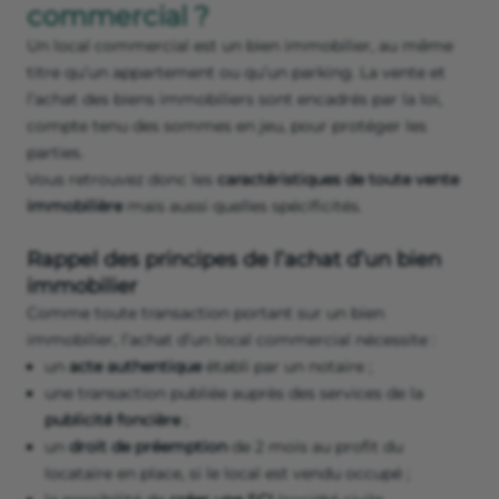
commercial ?
Un local commercial est un bien immobilier, au même
titre qu’un appartement ou qu’un parking. La vente et
l’achat des biens immobiliers sont encadrés par la loi,
compte tenu des sommes en jeu, pour protéger les
parties.
Vous retrouvez donc les
caractéristiques de toute vente
immobilière
mais aussi quelles spécificités.
Rappel des principes de l’achat d’un bien
immobilier
Comme toute transaction portant sur un bien
immobilier, l’achat d’un local commercial nécessite :
un
acte authentique
établi par un notaire ;
une transaction publiée auprès des services de la
publicité foncière
;
un
droit de préemption
de 2 mois au profit du
locataire en place, si le local est vendu occupé ;