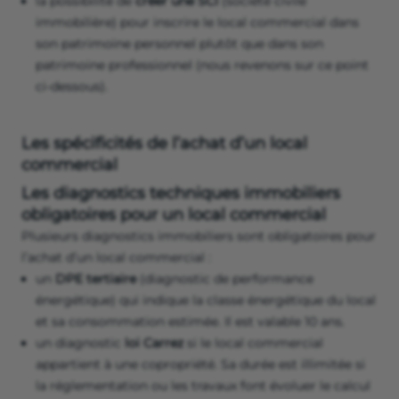
la possibilité de
créer une SCI
(société civile
immobilière) pour inscrire le local commercial dans
son patrimoine personnel plutôt que dans son
patrimoine professionnel (nous revenons sur ce point
ci-dessous).
Les spécificités de l’achat d’un local
commercial
Les diagnostics techniques immobiliers
obligatoires pour un local commercial
Plusieurs diagnostics immobiliers sont obligatoires pour
l’achat d’un local commercial :
un
DPE tertiaire
(diagnostic de performance
énergétique) qui indique la classe énergétique du local
et sa consommation estimée. Il est valable 10 ans.
un diagnostic
loi Carrez
si le local commercial
appartient à une copropriété. Sa durée est illimitée si
la réglementation ou les travaux font évoluer le calcul