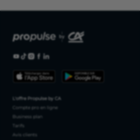
L'offre Propulse by CA
Compte pro en ligne
Business plan
Tarifs
Avis clients