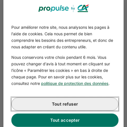
Le montant de l’aide financière pour un local
commercial peut atteindre 80 000 €. Elle se décompose
ainsi :
Une
aide pour les dépenses d’installation
: L’État peut
Pour améliorer notre site, nous analysons les pages à
prendre en charge jusqu’à 50 % des frais d’acquisition
l'aide de cookies. Cela nous permet de bien
et de remise en état des locaux, dans la limite de 50
comprendre les besoins des entrepreneurs, et donc de
000 €. Il peut également participer au financement de
nous adapter en créant du contenu utile.
l’aménagement du commerce et de l’achat du
Nous conservons votre choix pendant 6 mois. Vous
matériel professionnel, jusqu’à 25 000 €.
pouvez changer d'avis à tout moment en cliquant sur
Une
aide de 5 000 € pour les prestations
l'icône « Paramétrer les cookies » en bas à droite de
d’accompagnement
à la conception et à la
chaque page. Pour en savoir plus sur les cookies,
concrétisation du projet.
consultez notre
politique de protection des données
.
Attention
Les dépenses de fonctionnement et de
Tout refuser
constitution des stocks ne peuvent pas être
prises en charge par ce dispositif.
Tout accepter