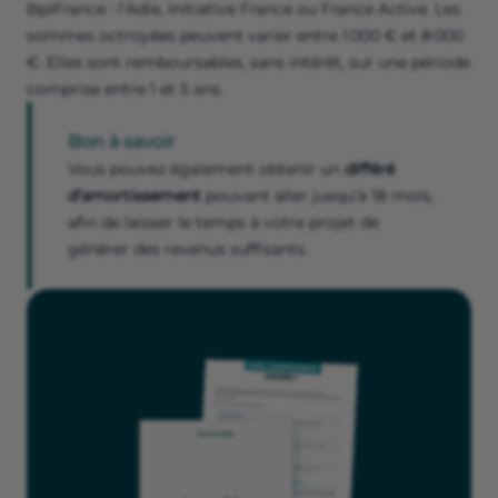
BpiFrance : l’Adie, Initiative France ou France Active. Les
sommes octroyées peuvent varier entre 1 000 € et 8 000
€. Elles sont remboursables, sans intérêt, sur une période
comprise entre 1 et 5 ans.
Bon à savoir
Vous pouvez également obtenir un
différé
d’amortissement
pouvant aller jusqu’à 18 mois,
afin de laisser le temps à votre projet de
générer des revenus suffisants.