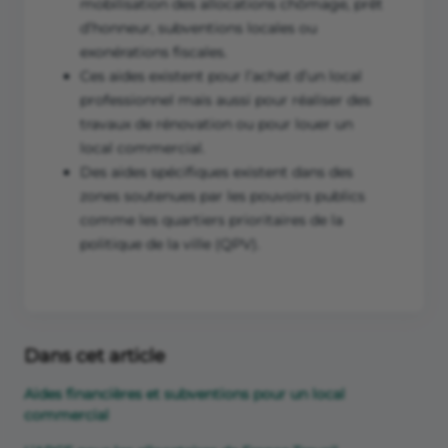
mobilisation des allocations chômage, prêt
d’honneur, subventions locales ou
exonérations fiscales.
Ces aides existent pour l’achat d’un local
professionnel mais aussi pour réaliser des
travaux de rénovation ou pour louer un
local commercial.
Des aides spécifiques existent dans des
zones soutenues par les pouvoirs publics
comme les quartiers prioritaires de la
politique de la ville (QPV).
Dans cet article
Aides financières et subventions pour un local
commercial