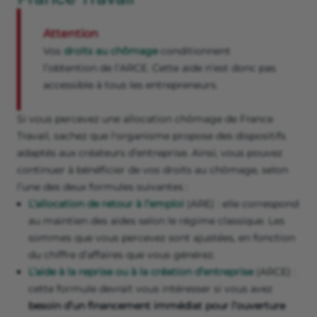
Attention
Vos
droits au chômage
conditionnent
l’obtention de l’ARCE. Cette aide n’est donc pas
accessible à tous les entrepreneurs.
Si vous percevez une allocation chômage de France
Travail, sachez que l'organisme propose des dispositifs
adaptés aux créateurs d’entreprise. Ainsi, vous pouvez
continuer à bénéficier de vos droits au chômage, selon
l’une des deux formules suivantes :
L’allocation de retour à l’emploi
(ARE) : elle correspond
au maintien des aides selon le régime classique. Les
sommes que vous percevez sont ajustées, en fonction
du chiffre d’affaires que vous générez.
L’aide à la reprise ou à la création d’entreprise
(ARCE) :
cette formule devrait vous intéresser si vous avez
besoin d’un financement immédiat pour l’ouverture