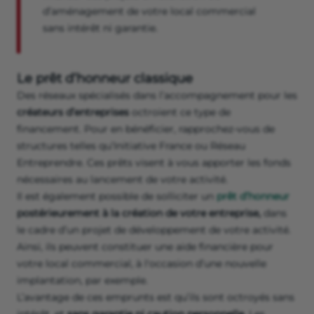
d’aménagement de votre local commercial
sans intérêt ni garantie.
Le prêt d’honneur classique
Des réseaux spécialisés dans l’accompagnement pour les
créateurs d’entreprises
octroient ce type de
financement. Pour en bénéficier, rapprochez-vous de
structures telles qu’Initiative France ou Réseau
Entreprendre. Ces prêts visent à vous apporter les fonds
nécessaires au lancement de votre activité.
Il est également possible de solliciter un
prêt d’honneur
postérieurement à la création de votre entreprise,
dans
le cadre d’un projet de développement de votre activité.
Ainsi, ils peuvent constituer une aide financière pour
votre local commercial, à l'occasion d’une nouvelle
implantation, par exemple.
L’avantage de ces emprunts est qu’ils sont octroyés sans