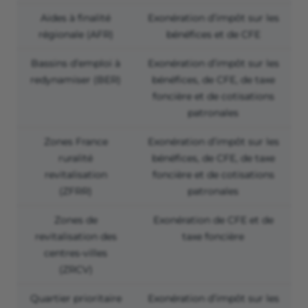
Aides à finalité
Exonération d’impôt sur les
régionale (AFR)
bénéfices et de CFE
Bassins d’emploi à
Exonération d’impôt sur les
redynamiser (BER)
bénéfices, de CFE, de taxe
foncière et de cotisations
patronales
Zones France
Exonération d’impôt sur les
ruralité
bénéfices, de CFE, de taxe
revitalisation
foncière et de cotisations
(ZFRR)
patronales
Zones de
Exonération de CFE et de
revitalisation des
taxe foncière
centres-villes
(ZRCV)
Quartier prioritaire
Exonération d’impôt sur les