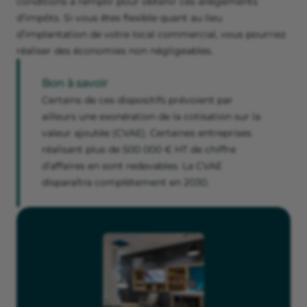
conditions à remplir pour obtenir ces allègements
d’impôts. Si vous êtes flexible quant au lieu
d’implantation de votre local commercial, vous pourriez
réaliser des économies non négligeables.
Bon à savoir
Certains de ces dispositifs prévoient par
ailleurs une exonération de la cotisation sur la
valeur ajoutée (CVAE). Certaines entreprises
réalisant plus de 500 000 € HT de chiffre
d’affaires en sont redevables. La CVAE
disparaîtra complètement en 2030.