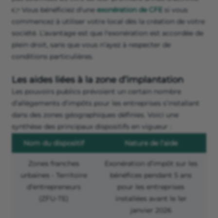
👉 Vous bénéficiez d'une
exonération de CFE
si vous
commencez à utiliser votre local dès la création de votre
société. L’avantage est que l'exonération est accordée de
plein droit, sans que vous n’ayez à respecter de
conditions particulières.
Les aides liées à la zone d’implantation
Les pouvoirs publics prévoient un certain nombre
d’allègements d’impôts pour les entreprises s’installant
dans des zones géographiques définies. Voici une
synthèse des principaux dispositifs en vigueur :
Nom du dispositif
Nature de l’aide
Zones franches
Exonération d’impôt sur les
urbaines - Territoire
bénéfices pendant 5 ans
d’entrepreneurs
pour les entreprises
(ZFU-TE)
installées avant le 1
er
janvier 2026