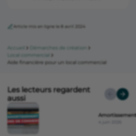
Article mis en ligne le 8 avril 2024
Accueil
Démarches de création
Local commercial
Aide financière pour un local commercial
Les lecteurs regardent
aussi
Amortissement
4 juin 2026