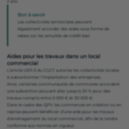
2 ans.
Bon à savoir
Les collectivités territoriales peuvent
légalement accorder des aides sous forme de
rabais sur les annuités de crédit-bail.
Aides pour les travaux dans un local
commercial
L’article L1511-3 du CGCT autorise les collectivités locales
à subventionner l’implantation des entreprises.
Ainsi, certaines communautés de communes accordent
une subvention pouvant aller jusqu'à 30 % pour des
travaux compris entre 5 000 € et 30 000 €.
Dans le cadre des QPV, les commerces en création ou en
reprise peuvent bénéficier d’une aide pour les travaux
d'aménagement du local commercial, afin de le rendre
conforme aux normes en vigueur.