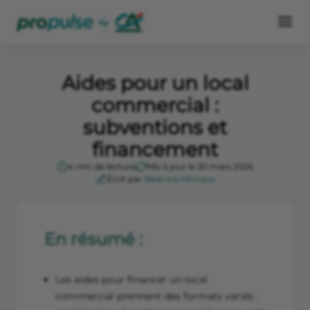
Aides pour un local
commercial :
subventions et
financement
4 min de lecture
Mis à jour le 30 mars 2026
Écrit par
Béatrice Michaux
En résumé :
Les aides pour financer un local
commercial prennent des formats variés :