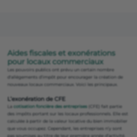
Aides fiscales et exonérations
pour locaux commerciaux
Les pouvoirs publics ont prévu un certain nombre
d'allégements d’impôt pour encourager la création de
nouveaux locaux commerciaux. Voici les principaux.
L’exonération de CFE
La
cotisation foncière des entreprises
(CFE) fait partie
des impôts portant sur les locaux professionnels. Elle est
calculée à partir de la valeur locative du bien immobilier
que vous occupez. Cependant, les entreprises n’y sont
pas soumises au titre de leur première année d’activité.