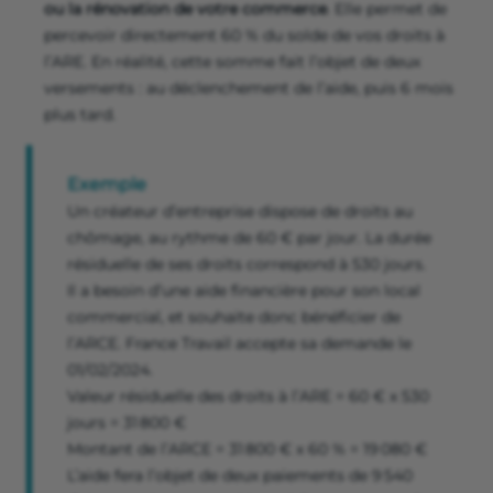
ou la rénovation de votre commerce
. Elle permet de
percevoir directement 60 % du solde de vos droits à
l’ARE. En réalité, cette somme fait l’objet de deux
versements : au déclenchement de l’aide, puis 6 mois
plus tard.
Exemple
Un créateur d’entreprise dispose de droits au
chômage, au rythme de 60 € par jour. La durée
résiduelle de ses droits correspond à 530 jours.
Il a besoin d’une aide financière pour son local
commercial, et souhaite donc bénéficier de
l’ARCE. France Travail accepte sa demande le
01/02/2024.
Valeur résiduelle des droits à l’ARE = 60 € x 530
jours = 31 800 €
Montant de l’ARCE = 31 800 € x 60 % = 19 080 €
L’aide fera l’objet de deux paiements de 9 540