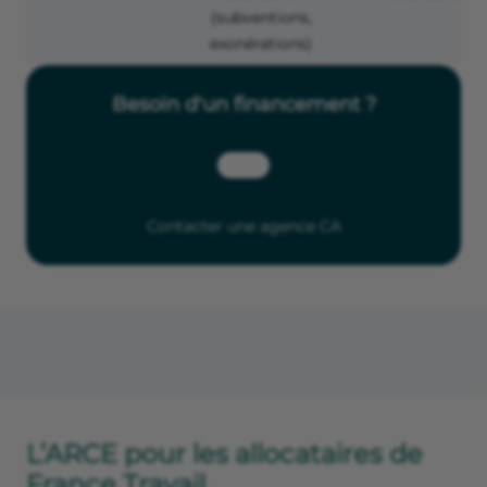
(subventions,
exonérations)
Besoin d'un financement ?
Contacter une agence CA
L’ARCE pour les allocataires de
France Travail