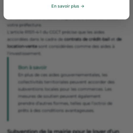
Pour candidater, vous devrez déposer un dossier sur le
En savoir plus
portail de l’Agence nationale de la cohésion des
territoires. Il fera ensuite l’objet d’une étude au niveau de
votre préfecture.
L'article R1511-4-1 du CGCT précise que les aides
accordées dans le cadre de
contrats de crédit-bail
et
de
location-vente
sont considérées comme des aides à
l'investissement.
Bon à savoir
En plus de ces aides gouvernementales, les
collectivités territoriales peuvent accorder des
subventions locales pour les commerces. Les
mesures de soutien peuvent également
prendre d’autres formes, telles que l’octroi de
prêts à des conditions avantageuses.
Subvention de la mairie pour le loyer d’un