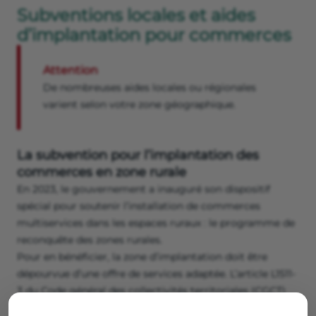
Subventions locales et aides
d’implantation pour commerces
Attention
De nombreuses aides locales ou régionales
varient selon votre zone géographique.
La subvention pour l’implantation des
commerces en zone rurale
En 2023, le gouvernement a inauguré son dispositif
spécial pour soutenir l’installation de commerces
multiservices dans les espaces ruraux : le programme de
reconquête des zones rurales.
Pour en bénéficier, la zone d’implantation doit être
dépourvue d’une offre de services adaptée. L’article L1511-
3 du Code général des collectivités territoriales (CGCT)
encadre ce dispositif d’aide.