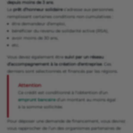
depuis moins de 3 ans
.
Le
prêt d’honneur solidaire
s’adresse aux personnes
remplissant certaines conditions non cumulatives :
être demandeur d’emploi,
bénéficier du revenu de solidarité active (RSA),
avoir moins de 30 ans,
etc.
Vous devez également être
suivi par un réseau
d’accompagnement à la création d’entreprise
. Ces
derniers sont sélectionnés et financés par les régions.
Attention
Ce crédit est conditionné à l’obtention d’un
emprunt bancaire
d’un montant au moins égal
à la somme sollicitée.
Pour déposer une demande de financement, vous devrez
vous rapprocher de l’un des organismes partenaires de