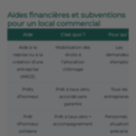
Aides financières et subventions
pour un local commercial
Aide
C’est quoi ?
Pour qui ?
Aide à la
Mobilisation des
Les
reprise ou à la
droits à
demandeurs
création d’une
l’allocation
d’emploi
entreprise
chômage
(ARCE)
Prêts
Prêt à taux zéro,
Tous les
d’honneur
accordé sans
entrepreneurs
garantie
Prêt
Prêt à taux zéro +
Personnes en
d’honneur
accompagnement
situation
solidaire
précaire