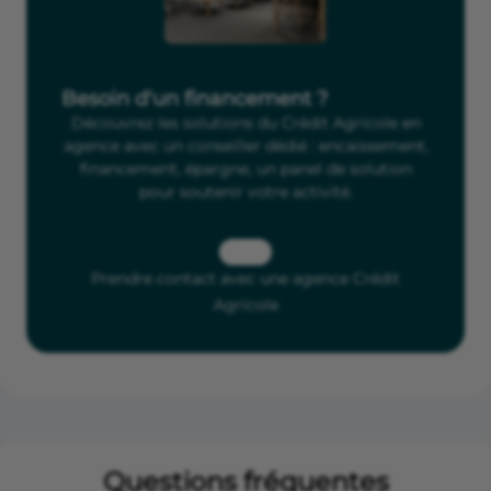
Besoin d'un financement ?
Découvrez les solutions du Crédit Agricole en
agence avec un conseiller dédié : encaissement,
financement, épargne, un panel de solution
pour soutenir votre activité.
Prendre contact avec une agence Crédit
Agricole
Questions fréquentes