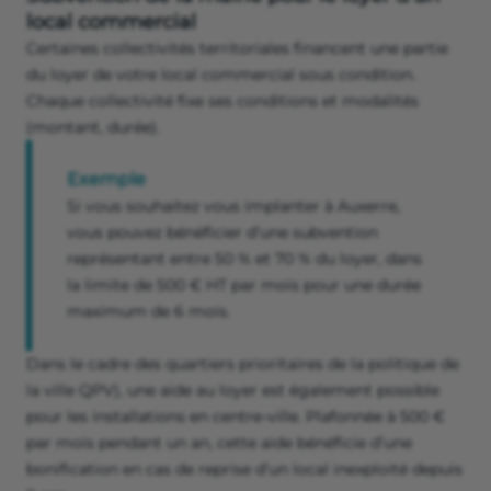
local commercial
Certaines collectivités territoriales financent une partie
du loyer de votre local commercial sous condition.
Chaque collectivité fixe ses conditions et modalités
(montant, durée).
Exemple
Si vous souhaitez vous implanter à Auxerre,
vous pouvez bénéficier d’une subvention
représentant entre 50 % et 70 % du loyer, dans
la limite de 500 € HT par mois pour une durée
maximum de 6 mois.
Dans le cadre des quartiers prioritaires de la politique de
la ville QPV), une aide au loyer est également possible
pour les installations en centre-ville. Plafonnée à 500 €
par mois pendant un an, cette aide bénéficie d’une
bonification en cas de reprise d’un local inexploité depuis