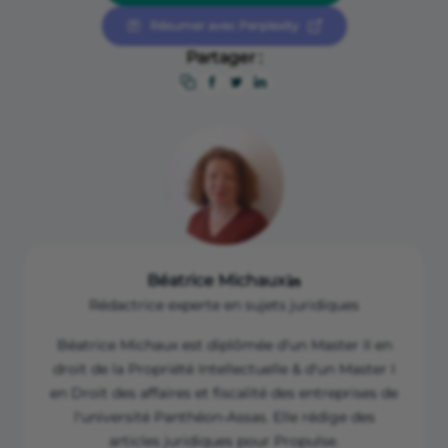
Legifrance “Article L1511-3 du Code général des
Résumer avec Perplexity
collectivités territoriales (CGCT)”,
https://www.legifrance.gouv.fr/codes/article_lc/LEGIA
Partager :
RTI000031104374
Legifrance “Article R1511-4-1 du CGCT”,
https://www.legifrance.gouv.fr/codes/article_lc/LEGIA
RTI000048714858
Béatrice Michaux
Rédactrice experte en sujets juridiques
Béatrice Michaux est diplômée d'un Master II en
droit de la Propriété Intellectuelle & d'un Master I
en Droit des affaires et fiscalité des entreprises de
l'université Panthéon-Assas. Elle rédige des
articles juridiques pour Propulse.