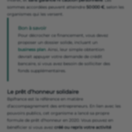
intérêt, et
sans garantie ni caution personnelle
. Les
sommes accordées peuvent atteindre
50 000 €
, selon les
organismes qui les versent.
Bon à savoir
Pour décrocher ce financement, vous devez
proposer un dossier solide, incluant un
business plan
. Ainsi, leur simple obtention
devrait appuyer votre demande de crédit
bancaire, si vous avez besoin de solliciter des
fonds supplémentaires.
Le prêt d’honneur solidaire
Bpifrance est la référence en matière
d’accompagnement des entrepreneurs. En lien avec les
pouvoirs publics, cet organisme a lancé sa propre
formule de prêt d’honneur en 2020. Vous pouvez en
bénéficier si vous avez
créé ou repris votre activité