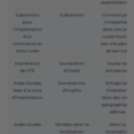
essentiellement
Subvention
Subvention
Commerçants
pour
s’implantant
l’implantation
dans une zone
d’un
rurale touchée
commerce en
par une pénurie
zone rurale
de services
Exonération
Exonération
Toutes les
de CFE
d’impôt
entreprises
Aides fiscales
Exonérations
Entreprises
liées à la zone
d’impôts
s’installant
d’implantation
dans des zones
géographiques
définies
Aides locales
Variable selon la
Selon la
localisation
localisation