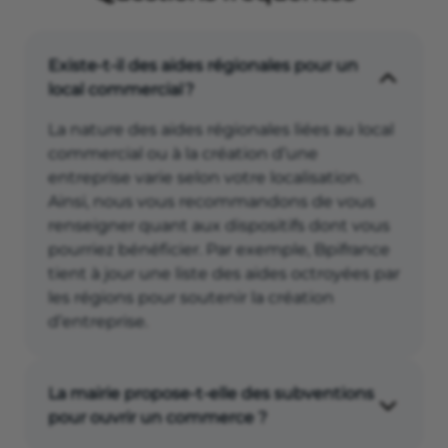
Existe-t-il des aides régionales pour un
local commercial ?
La nature des aides régionales liées au local
commercial ou à la création d’une
entreprise varie selon votre localisation.
Ainsi, nous vous recommandons de vous
renseigner quant aux dispositifs dont vous
pourriez bénéficier. Par exemple, Bpifrance
tient à jour une liste des aides octroyées par
les régions pour soutenir la création
d’entreprise.
La mairie propose-t-elle des subventions
pour ouvrir un commerce ?