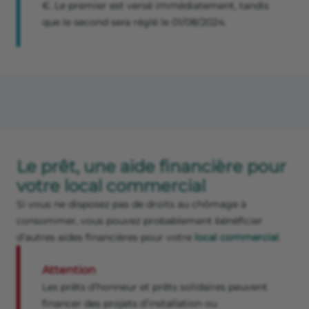
€. Le premier est versé immédiatement, tandis
que le second sera réglé le 01/08/2024.
Le prêt, une aide financière pour
votre local commercial
Si vous ne disposez pas de droits au chômage à
consommer, vous pouvez probablement bénéficier
d’autres aides financières pour votre
local commercial
.
Attention
Les prêts d’honneur et prêts solidaires peuvent
financer des projets d’installation ou