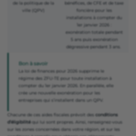
de la politique de la
bénéfices, de CFE et de taxe
ville (QPV)
foncière pour les
installations à compter du
1
er
janvier 2026 :
exonération totale pendant
5 ans puis exonération
dégressive pendant 3 ans.
Bon à savoir
La loi de finances pour 2026 supprime le
régime des ZFU-TE pour toute installation à
compter du 1er janvier 2026. En parallèle, elle
crée une nouvelle exonération pour les
entreprises qui s’installent dans un QPV.
Chacune de ces aides fiscales prévoit des
conditions
d’éligibilité
qui lui sont propres. Ainsi, renseignez-vous
sur les zones concernées dans votre région, et sur les