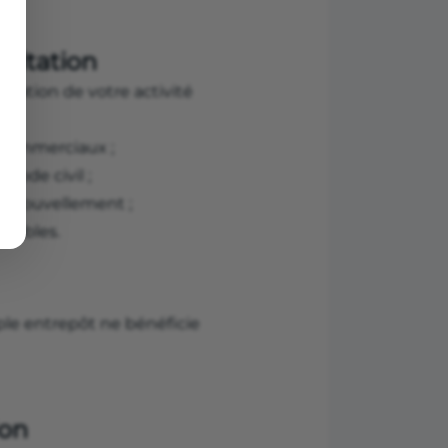
?
loitation
oitation de votre activité
x commerciaux ;
Code civil ;
renouvellement ;
ciables.
le entrepôt ne bénéficie
ion