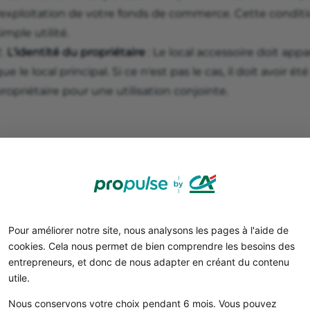
l'exploitation de votre fonds de commerce. Cette conditi
imple utilité.
L'identité du propriétaire
: Le local accessoire doit ap
ue le local principal. Si ce n'est pas le cas, il doit avoir é
ropriétaire pour une utilisation conjointe.
Pour améliorer notre site, nous analysons les pages à l'aide de
cookies. Cela nous permet de bien comprendre les besoins des
entrepreneurs, et donc de nous adapter en créant du contenu
Quelles conséquences juridi
utile.
Nous conservons votre choix pendant 6 mois. Vous pouvez