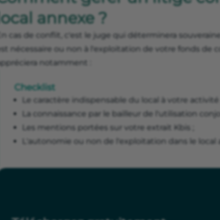
local annexe ?
n cas de conflit, c'est le juge qui déterminera souverain
st nécessaire ou non à l'exploitation de votre fonds de c
appréciera notamment :
Checklist
Le caractère indispensable du local à votre activité 
La connaissance par le bailleur de l'utilisation conj
Les mentions portées sur votre extrait Kbis ;
L'autonomie ou non de l'exploitation dans le local