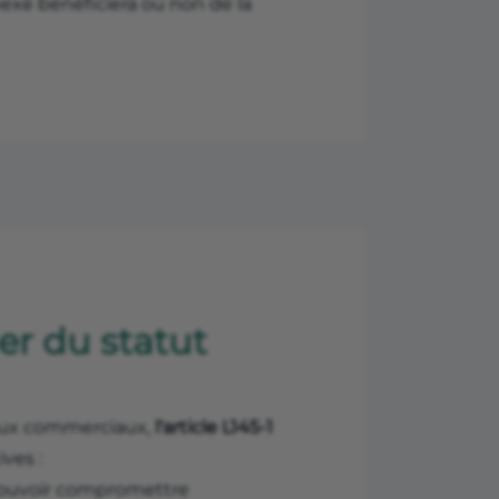
nnexe bénéficiera ou non de la
er du statut
baux commerciaux,
l'article L145-1
ves :
t pouvoir compromettre