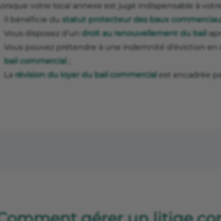
Lorsque votre local annexe est jugé indispensable à votr
Il bénéficie du
statut protecteur des baux commercia
Vous disposez d'un
droit au renouvellement du bail
apr
Vous pouvez prétendre à une indemnité d'éviction en
bail commercial
;
La
révision du loyer du bail commercial
est encadrée par 
Comment gérer un litige co