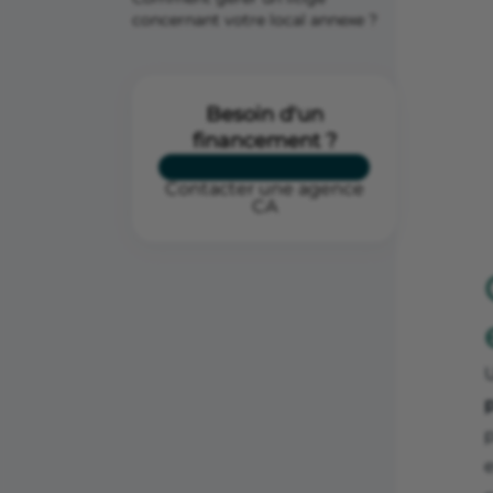
concernant votre local annexe ?
Besoin d'un
financement ?
Contacter une agence
CA
p