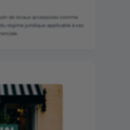
esoin de locaux accessoires comme
du régime juridique applicable à ces
erciale.