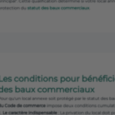
rincipal". Cette qualification détermine si votre local a
protection du
statut des baux commerciaux
.
Les conditions pour bénéfici
des baux commerciaux
Pour qu'un local annexe soit protégé par le statut des 
du Code de commerce
impose deux conditions cumulati
Le caractère indispensable
: La privation du local doi