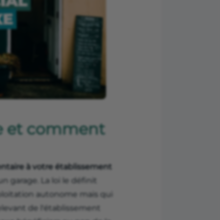
xe et comment
taire à votre établissement
 garage. La loi le définit
ploitation autonome mais qui
elevant de l'établissement