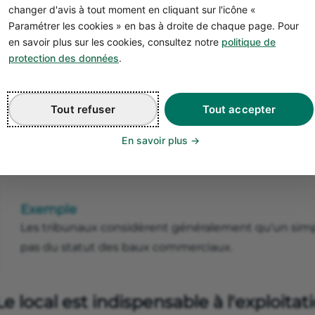
statut de votre local annexe 
changer d'avis à tout moment en cliquant sur l'icône «
Paramétrer les cookies » en bas à droite de chaque page. Pour
Le local n'est pas indispensable à l'exp
en savoir plus sur les cookies, consultez notre
politique de
protection des données
.
i votre local annexe n'est pas jugé indispensable à l'expl
commerciale :
Il ne bénéficie pas de la protection du statut des bau
Tout refuser
Tout accepter
Le bail est uniquement soumis aux règles générales du 
En savoir plus
Vous ne disposez pas automatiquement d'un droit au 
Les conditions contractuelles sont plus librement négo
Exemple
Les tribunaux considèrent généralement qu'un simp
pas du statut des baux commerciaux.
Le local est indispensable à l'exploitat