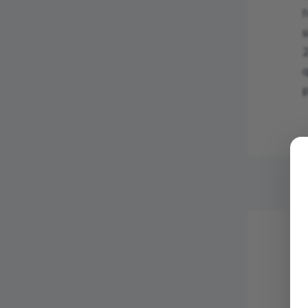
s
q
p