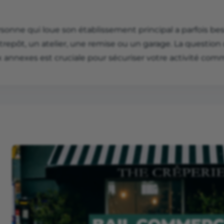
rsonne qui loue son établissement principal a parfois b
repôt, un atelier, une remise ou un garage. La question 
 annexes est cruciale pour sécuriser votre activité comm