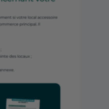
ement si votre local accessoire
ommerce principal. Il
;
ointe des locaux ;
 annexe.