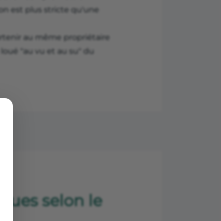
on est plus stricte qu'une
partenir au même propriétaire
té loué "au vu et au su" du
ques selon le