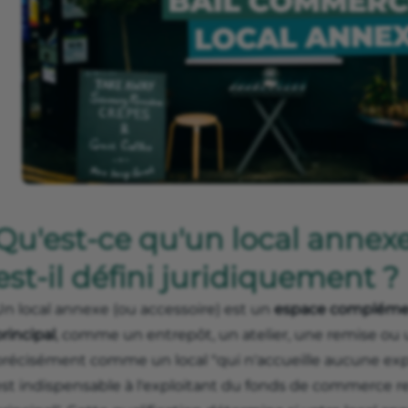
Qu'est-ce qu'un local anne
est-il défini juridiquement ?
Un local annexe (ou accessoire) est un
espace complémen
rincipal
, comme un entrepôt, un atelier, une remise ou un
précisément comme un local "qui n'accueille aucune ex
est indispensable à l'exploitant du fonds de commerce r