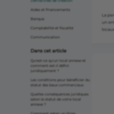
Démarches de création
Aides et financements
La pe
Banque
un ent
Comptabilité et fiscalité
locaux
Communication
Dans cet article
Qu'est-ce qu'un local annexe et
comment est-il défini
juridiquement ?
Les conditions pour bénéficier du
statut des baux commerciaux
Quelles conséquences juridiques
selon le statut de votre local
annexe ?
Comment gérer un litige