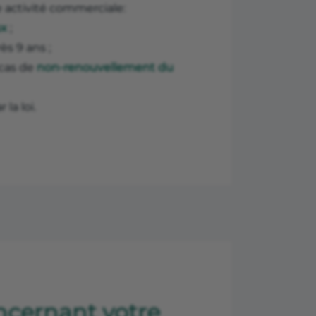
e activité commerciale:
ux
;
ès 9 ans ;
 cas de
non-renouvellement du
la loi.
ncernant votre