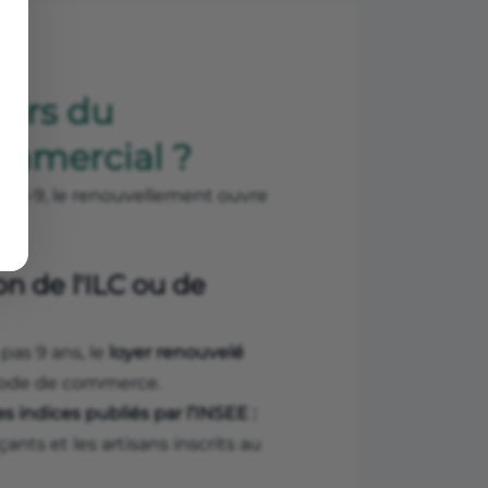
lors du
ommercial ?
l 3-6-9, le renouvellement ouvre
on de l'ILC ou de
pas 9 ans, le
loyer renouvelé
u Code de commerce.
s indices publiés par l’INSEE :
ts et les artisans inscrits au