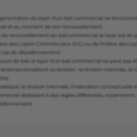
ugmentation du loyer d’un bail commercial ne fonction
bail et au moment de son renouvellement.
 du renouvellement du bail commercial, le loyer est en p
dice des Loyers Commerciaux (ILC) ou de l'Indice des Loyer
f cas de déplafonnement.
ours de bail, le loyer d'un bail commercial ne peut pas 
nismes encadrent sa révision : la révision triennale, la c
tte.
ratique, la révision triennale, l’indexation contractuelle
mercial obéissent à des règles différentes, notamment
lafonnement.