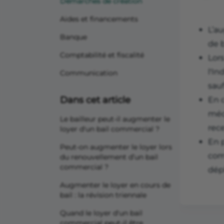
Démarches de création
Aides et financements
L’a
Banque
de 
Comptabilité et fiscalité
Lors
l'In
Communication
sau
Dans cet article
En c
méca
Le bailleur peut-il augmenter le
rece
loyer d'un bail commercial ?
En p
Peut-on augmenter le loyer lors
com
du renouvellement d’un bail
commercial ?
dép
Augmenter le loyer en cours de
bail : la révision triennale
Quand le loyer d'un bail
commercial peut-il être