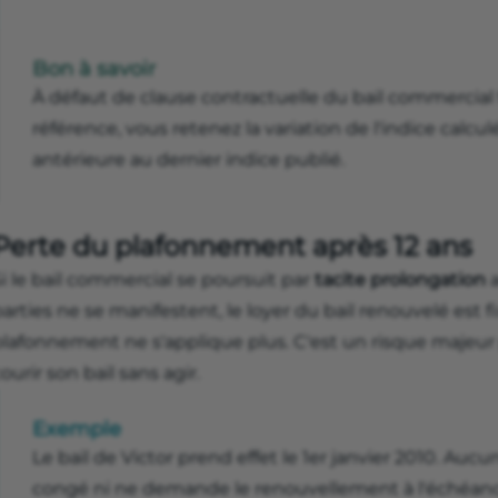
Bon à savoir
À défaut de clause contractuelle du bail commercial 
référence, vous retenez la variation de l'indice calcul
antérieure au dernier indice publié.
Perte du plafonnement après 12 ans
i le bail commercial se poursuit par
tacite prolongation
arties ne se manifestent, le loyer du bail renouvelé est fix
lafonnement ne s'applique plus. C'est un risque majeur p
ourir son bail sans agir.
Exemple
Le bail de Victor prend effet le 1er janvier 2010. Au
congé ni ne demande le renouvellement à l'échéanc