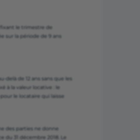
fixant le trimestre de
ée sur la période de 9 ans
au-delà de 12 ans sans que les
é à la valeur locative : le
our le locataire qui laisse
cune des parties ne donne
e du 31 décembre 2018. Le