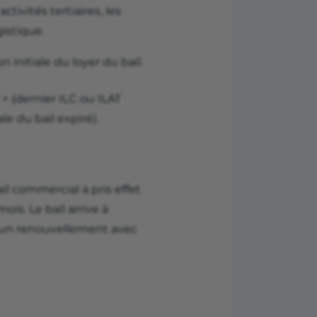
ctivités tertiaires, les
gistique.
n initiale du loyer du bail.
 × (dernier ILC ou ILAT
ale du bail expiré).
il commercial a pris effet
mois. Le bail arrive à
se un renouvellement avec