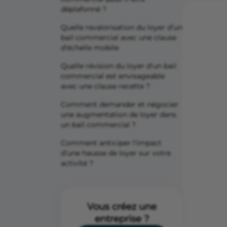
déplafonné ?
Quelle revalorisation du loyer d’un
bail commercial avec une clause
d'échelle mobile
Quelle révision du loyer d'un bail
commercial est envisageable
avec une clause recette ?
Comment demander et négocier
une augmentation de loyer dans
un bail commercial ?
Comment anticiper l’impact
d’une hausse de loyer sur votre
activité ?
Vous créez une
entreprise ?