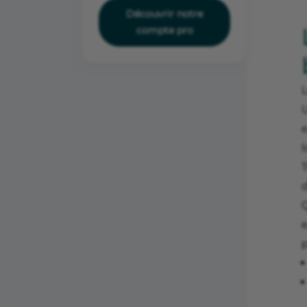
Découvrir notre
compte pro
U
T
d
e
p