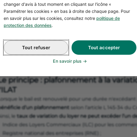
changer d'avis à tout moment en cliquant sur l'icône «
Paramétrer les cookies » en bas à droite de chaque page. Pour
en savoir plus sur les cookies, consultez notre
politique de
protection des données
.
Peut-on augmenter le loyer 
renouvellement d’un bail c
Tout refuser
Tout accepter
'est le moment clé pour le bailleur : à l'échéance du bai
En savoir plus
a possibilité de
réévaluer le loyer.
Le principe : plafonnement à la variati
l'ILAT
Lorsque le bail est renouvelé pour une durée n'excédant 
bénéficie d’un plafonnement
selon l’article L 145-34 d
insi, le
taux de variation du loyer ne peut excéder l’un de
Indice des Loyers Commerciaux (ILC) pour les commerçan
Registre national des entreprises (RNE) ;