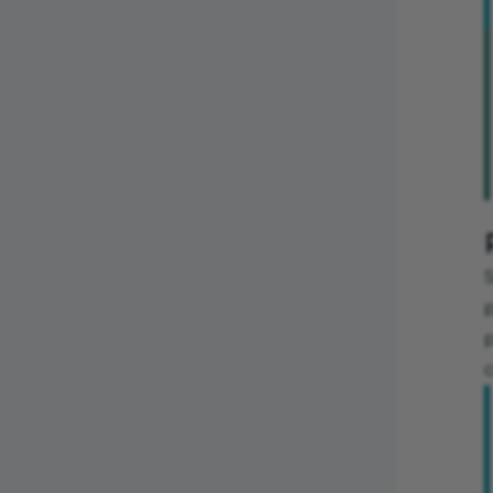
S
p
p
c