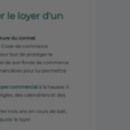
 le loyer d'un
ature du contrat
.
40 du Code de commerce
pour but de protéger le
tiel de son fonds de commerce.
financières pour lui permettre
loyer commercial
à la hausse. Il
règles, des calendriers et des
les trois ans en cours de bail ;
juste le loyer
;