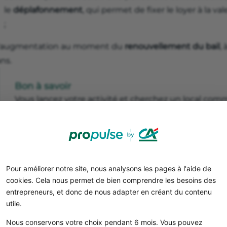
le
déplafonnement
, qui permet de fixer le loyer à la va
;
l'augmentation au moment du
renouvellement du bail
,
ns.
Bon à savoir
Vous lancez votre activité et cherchez un local com
compte pro
pour piloter votre budget et anticiper vo
premier jour.
Pour améliorer notre site, nous analysons les pages à l'aide de
cookies. Cela nous permet de bien comprendre les besoins des
entrepreneurs, et donc de nous adapter en créant du contenu
utile.
Nous conservons votre choix pendant 6 mois. Vous pouvez