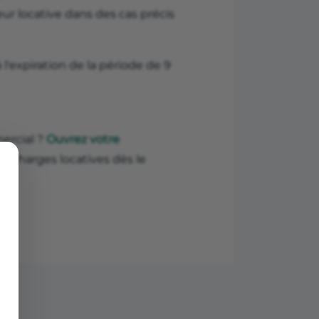
leur locative dans des cas précis
 à l'expiration de la période de 9
mercial ?
Ouvrez votre
s charges locatives dès le