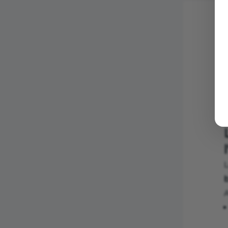
C
l
A