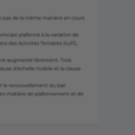
ne pas de la même manière en cours
rincipe plafonné à la variation de
s des Activités Tertiaires (ILAT),
être augmenté librement. Trois
lause d'échelle mobile et la clause
 et le renouvellement du bail
 en matière de plafonnement et de