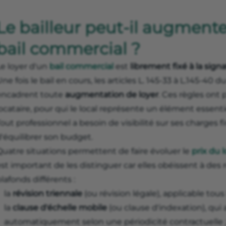
Le bailleur peut-il augmenter
bail commercial ?
Le loyer d'un
bail commercial
est
librement fixé à la sign
ne fois le bail en cours, les articles L. 145-33 à L.145-
encadrent toute
augmentation de loyer
. Ces règles ont 
locataire, pour qui le local représente un élément essen
out professionnel a besoin de visibilité sur ses charges 
'équilibrer son budget.
Quatre situations permettent de faire évoluer le
prix du 
st important de les distinguer car elles obéissent à des 
lafonds différents :
la
révision triennale
(ou révision légale), applicable tous 
la
clause d'échelle mobile
(ou clause d'indexation), qui a
automatiquement selon une périodicité contractuelle 