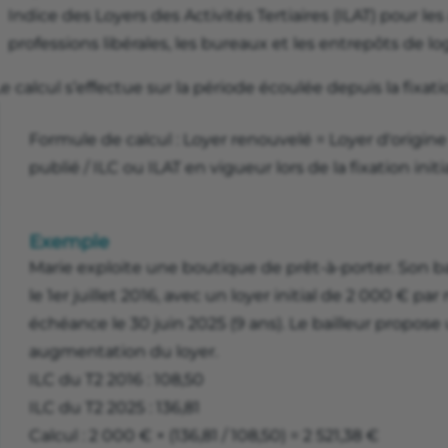
Indice des Loyers des Activités Tertiaires (ILAT) pour les a
professions libérales, les bureaux et les entrepôts de lo
e calcul s’effectue sur la période écoulée depuis la fixatio
Formule de calcul : Loyer renouvelé = Loyer d'origine
publié / ILC ou ILAT en vigueur lors de la fixation initi
Exemple
Marie exploite une boutique de prêt-à-porter. Son ba
le 1er juillet 2016, avec un loyer initial de 2 000 € par 
échéance le 30 juin 2025 (9 ans). Le bailleur propo
augmentation du loyer.
ILC du T2 2016 : 108,50
ILC du T2 2025 : 136,81
Calcul : 2 000 € × (136,81 / 108,50) = 2 521,38 €