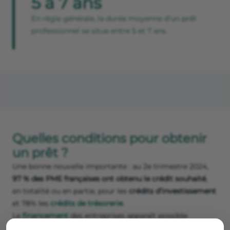
5 à 7 ans
En règle générale, la durée moyenne d’un prêt
professionnel se situe entre 5 et 7 ans.
Quelles conditions pour obtenir
un prêt ?
Une bonne nouvelle importante : au 2e trimestre 2024,
97 % des PME françaises ont obtenu le crédit souhaité
,
en totalité ou en partie, pour les
crédits d’investissement
et 78% les
crédits de trésorerie
.
Le
financement
des entreprises apparaît possible
actuellement. Pour autant, cela ne signifie pas qu’il sera