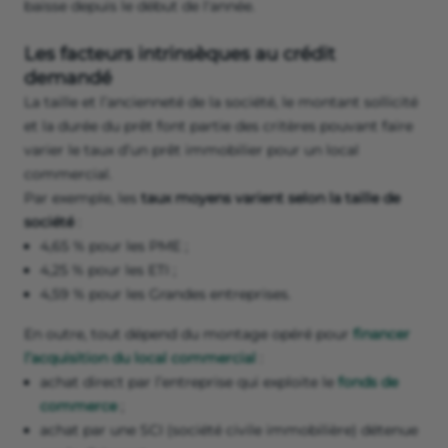
baisse depuis le début de l'année.
Les facteurs intrinsèques au crédit
demandé
La taille et l’ancienneté de la société, le montant sollicité
et la durée du prêt font partie des critères pouvant faire
varier le taux d’un prêt immobilier pour un local
commercial.
Par exemple, les
taux moyens varient selon la taille de
société
:
4,65 % pour les PME ;
4,25 % pour les ETI ;
4,59 % pour les Grandes entreprises.
En outre, tout dépend du montage opéré pour
financer
l’acquisition du local commercial
:
achat direct par l’entreprise qui exploite le
fonds de
commerce
;
achat par une SCI (société civile immobilière) détenue