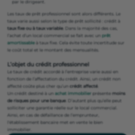
par le dirigeant.
Les taux de prêt professionnel sont alors différents. Le
taux varie aussi selon le type de prêt sollicité : crédit à
taux fixe ou à taux variable
. Dans la majorité des cas,
l’achat d’un local commercial se fait avec un
prêt
amortissable
à taux fixe. Cela évite toute incertitude sur
le coût total et le montant des mensualités.
L’objet du crédit professionnel
Le taux de crédit accordé à l’entreprise varie aussi en
fonction de l’affectation du crédit. Ainsi, un crédit non
affecté coûte plus cher qu’un
crédit affecté
.
Un crédit destiné à un
achat immobilier
présente
moins
de risques pour une banque
. D’autant plus qu’elle peut
solliciter une garantie réelle sur le local commercial.
Ainsi, en cas de défaillance de l’emprunteur,
l'établissement bancaire met en vente le bien
immobilier.