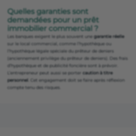
Quelles garanties sont
demandées pour un prêt
immobilier commercial ?
Les banques exigent le plus souvent une
garantie réelle
sur le local commercial, comme l’hypothèque ou
l’hypothèque légale spéciale du prêteur de deniers
(anciennement privilège du prêteur de deniers). Des frais
d’hypothèque et de publicité foncière sont à prévoir.
L’entrepreneur peut aussi se porter
caution à titre
personnel
. Cet engagement doit se faire après réflexion
compte tenu des risques.