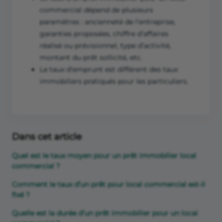
commercial dépend de plusieurs
paramètres : ancienneté de l’entreprise,
garanties proposées, chiffre d’affaires
réalisé ou prévisionnel, type d’activité,
montant du prêt sollicité, etc.
Le taux d’emprunt est différent des taux
immobiliers pratiqués pour les particuliers.
Dans cet article
Quel est le taux moyen pour un prêt immobilier local
commercial ?
Comment le taux d’un prêt pour local commercial est-il
fixé ?
Quelle est la durée d’un prêt immobilier pour un local