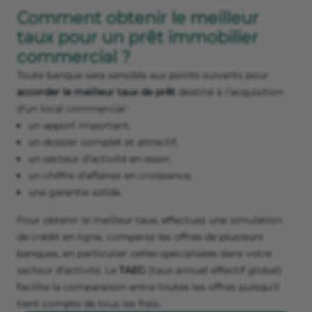
Comment obtenir le meilleur
taux pour un prêt immobilier
commercial ?
Toute banque sera sensible aux points suivants pour
accorder le meilleur taux de prêt
destiné à l’acquisition
d’un local commercial :
un apport important,
un dossier complet et attractif,
un secteur d’activité en essor,
un chiffre d’affaires en croissance,
une garantie solide.
Pour obtenir le meilleur taux, effectuez une simulation
de crédit en ligne, comparez les offres de plusieurs
banques, en particulier celles spécialisées dans votre
secteur d’activité. Le
TAEG
(taux annuel effectif global)
facilite la comparaison entre toutes les offres puisqu’il
tient compte de tous les frais.