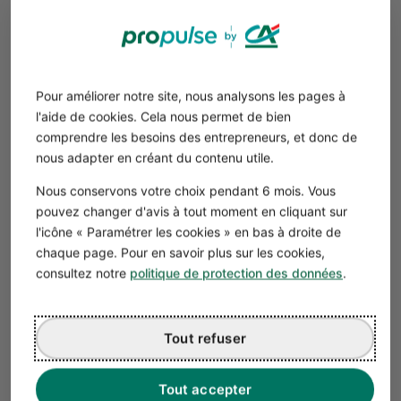
simple de financer tout projet d’achat de local
commercial !
L’apport initial
Pour améliorer notre site, nous analysons les pages à
Pour accorder un
financement bancaire
, les
l'aide de cookies. Cela nous permet de bien
établissements demandent un
apport initial à
comprendre les besoins des entrepreneurs, et donc de
l’entreprise
, équivalent à l'apport personnel d’un crédit
nous adapter en créant du contenu utile.
aux particuliers. Cet apport peut représenter
30 % du
montant
total d’achat du local commercial.
Nous conservons votre choix pendant 6 mois. Vous
L’entreprise peut puiser dans ses
fonds propres
, solliciter
pouvez changer d'avis à tout moment en cliquant sur
l'icône « Paramétrer les cookies » en bas à droite de
une
avance en compte courant
de ses associés ou une
chaque page. Pour en savoir plus sur les cookies,
augmentation de capital
pour finaliser cet apport.
consultez notre
politique de protection des données
.
Il reste possible de négocier un
prêt sans apport
avec un
très bon dossier et une situation financière
particulièrement saine et sûre.
Tout refuser
Le dossier de financement
Une demande de prêt complète est indispensable. Vous
Tout accepter