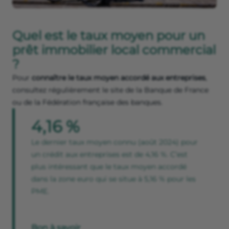
Quel est le taux moyen pour un
prêt immobilier local commercial
?
Pour
connaître le taux moyen accordé aux entreprises
,
consultez régulièrement le site de la Banque de France
ou de la Fédération française des banques.
4,16 %
Le dernier taux moyen connu (août 2024) pour
un crédit aux entreprises est de 4,16 %. C’est
plus intéressant que le taux moyen accordé
dans la zone euro qui se situe à 5,16 % pour les
PME.
Bon à savoir