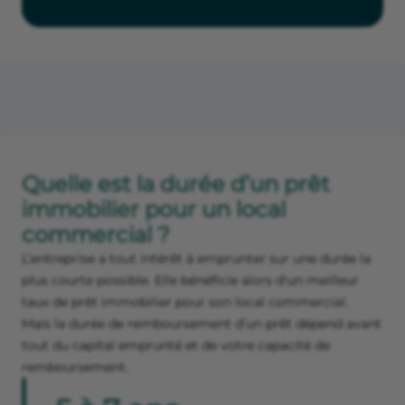
Quelle est la durée d’un prêt
immobilier pour un local
commercial ?
L’entreprise a tout intérêt à emprunter sur une durée la
plus courte possible. Elle bénéficie alors d'un meilleur
taux de prêt immobilier pour son local commercial.
Mais la durée de remboursement d’un prêt dépend avant
tout du capital emprunté et de votre capacité de
remboursement.