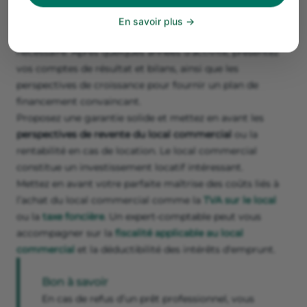
soignez la présentation de votre dossier pour obtenir le
financement de tout projet professionnel
. En phase de
En savoir plus
création, un
business plan
solide et réaliste est
nécessaire. Après quelques années d’activité, présentez
vos comptes de résultat et bilans, ainsi que les
perspectives de croissance pour fournir un plan de
financement convaincant.
Proposez une garantie solide et mettez en avant les
perspectives de revente du local commercial
ou la
rentabilité en cas de location. Le local commercial
constitue un investissement locatif intéressant.
Mettez en avant votre parfaite maîtrise des coûts liés à
l’achat du local commercial comme la
TVA sur le local
ou la
taxe foncière
. Un expert-comptable peut vous
accompagner sur la
fiscalité applicable au local
commercial
et la déductibilité des intérêts d'emprunt.
Bon à savoir
En cas de refus d’un prêt professionnel, vous