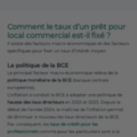
Comment le taux d’un prêt pour
local commercial est-il fixé ?
Il existe des facteurs macro-économiques et des facteurs
spécifiques pour fixer un taux d’intérêt moyen.
La politique de la BCE
Le principal facteur macro-économique relève de la
politique monétaire de la BCE
(banque centrale
européenne).
L’inflation a conduit la BCE à adopter une politique de
hausse des taux directeurs
en 2022 et 2023. Depuis le
début de l’année 2024, la maîtrise de l’inflation permet
de diminuer à nouveau les taux directeurs de la BCE.
Par conséquent, les
taux de crédit pour les
professionnels
comme pour les particuliers sont à la