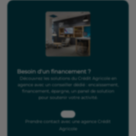
Besoin d'un financement ?
Découvrez les solutions du Crédit Agricole en
agence avec un conseiller dédié : encaissement,
financement, épargne, un panel de solution
pour soutenir votre activité.
Prendre contact avec une agence Crédit
Agricole