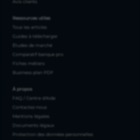
Avis clients
Ressources utiles
Tous les articles
Guides à télécharger
Études de marché
Comparatif banque pro
Fiches métiers
Business plan PDF
À propos
FAQ / Centre d'Aide
Contactez-nous
Mentions légales
Documents légaux
Protection des données personnelles