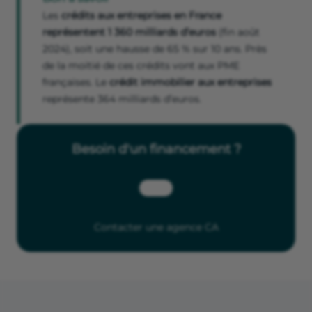
Les
crédits aux entreprises en France
représentent 1 360 milliards d’euros
(fin août
2024), soit une hausse de 65 % sur 10 ans. Près
de la moitié de ces crédits vont aux PME
françaises. Le
crédit immobilier aux entreprises
représente 364 milliards d’euros.
Besoin d'un financement ?
Contacter une agence CA