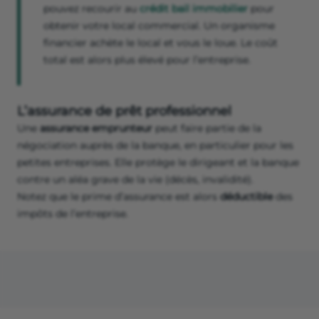
pouvez recourir au
crédit bail immobilier
pour
obtenir votre local commercial. Un organisme
financier achète le local et vous le loue. Le coût
total est alors plus élevé pour l’entreprise.
L’assurance de prêt professionnel
Une
assurance emprunteur
peut faire partie de la
négociation auprès de la banque, en particulier pour les
petites entreprises. Elle protège le dirigeant et la banque
contre un aléa grave de la vie (décès, invalidité).
Notez que le prime d’assurance est alors
déductible
des
impôts de l’entreprise.