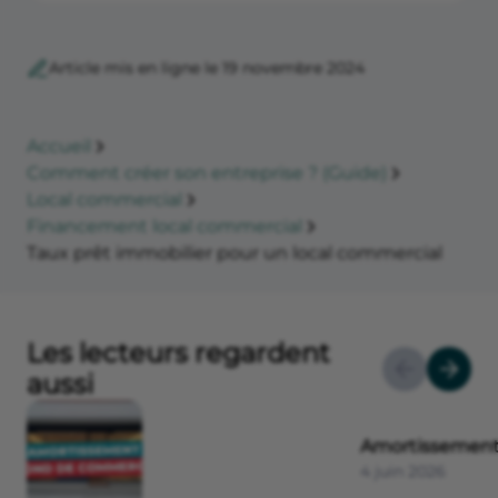
Article mis en ligne le 19 novembre 2024
Accueil
Comment créer son entreprise ? (Guide)
Local commercial
Financement local commercial
Taux prêt immobilier pour un local commercial
Les lecteurs regardent
aussi
Amortissement
4 juin 2026