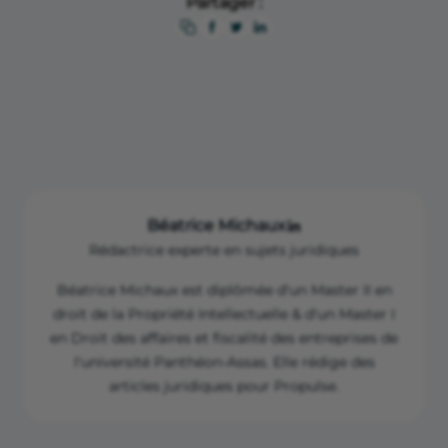
Télécharger
Résumer cet article :
Résumer avec ChatGPT
Résumer avec Perplexity
Partager :