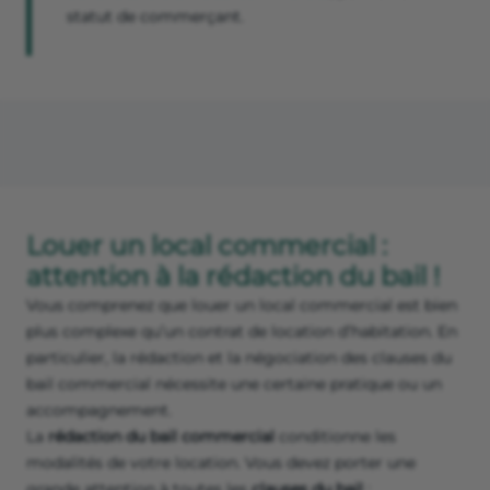
porteur.
N’en faites pas trop ! Si vous annoncez un déploiement
massif, le bailleur peut craindre que vous ne restiez pas
longtemps dans son local commercial en cas de succès.
Votre meilleur atout réside dans la possibilité de
garantir
le paiement des loyers
commerciaux par une assurance
ou un garant, voire un dépôt de garantie élevé.
Bon à savoir
Pensez à justifier de votre qualité de
bénéficiaire d’un local commercial
, par votre
statut de commerçant.