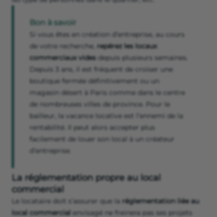
du lieu d’implantation se réalise en fonction du budget :
une boutique bien située dans Paris offre un loyer très
cher.
Une
étude de marché
s’impose pour comparer
notamment :
la visibilité du local commercial pour la clientèle ;
le dynamisme du quartier ;
l’accès à la boutique en transport, à pied, en voiture.
Plusieurs visites sont nécessaires pour se faire une idée
précise de la fréquentation, des horaires de la population,
du type de personnes dans le quartier, etc.
Bon à savoir
Si vous êtes en création d’entreprise, au cours
de votre recherche,
repérez les locaux
commerciaux vides
depuis plusieurs semaines.
Depuis 3 ans, il est fréquent de croiser une
boutique fermée définitivement ou un