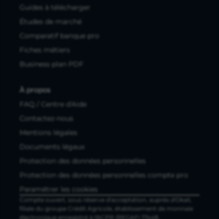
L'offre Propulse by CA
Compte pro en ligne
Business plan
Tarifs
Avis clients
Ressources utiles
Tous les articles
Guides à télécharger
Études de marché
Comparatif banque pro
Fiches métiers
Business plan PDF