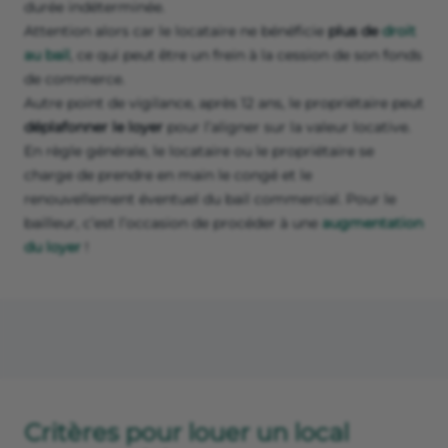
moment s’il prend sa retraite ou devient invalide.
Simplement, cette durée de location longue assure que
vos investissements dans la boutique, dans le
développement de la clientèle, ne seront pas vains par la
simple volonté de votre bailleur.
Comment louer le local commercial après 9
ans ?
Au terme du bail commercial, le locataire peut rester
dans le local. Si ni le bailleur, ni le locataire n'agissent, la
location se poursuit par
tacite prorogation
pour une
durée indéterminée.
Attention alors car le locataire ne bénéficie
plus de
droit
au bail
, ce qui peut être un frein à la cession de son fonds
de commerce.
Autre point de vigilance, après 12 ans, le propriétaire peut
déplafonner le loyer
pour l’aligner sur la valeur locative.
En règle générale, le locataire ou le propriétaire se
charge de prendre en main le congé et le