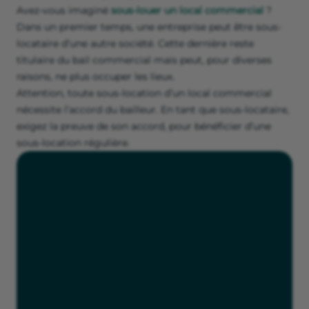
Peut-on sous-louer un local
commercial ?
Vous ne parvenez pas à louer un local commercial dès la
création de votre entreprise ? Il existe des alternatives
comme les boutiques éphémères ou la sous-location.
Avez-vous imaginé
sous-louer un local commercial
?
Dans un premier temps, une entreprise peut être sous-
locataire d’une autre société. Cette dernière reste
titulaire du bail commercial mais peut, pour diverses
raisons, ne plus occuper les lieux.
Attention, toute sous-location d’un local commercial
nécessite l’accord du bailleur. En tant que sous-locataire,