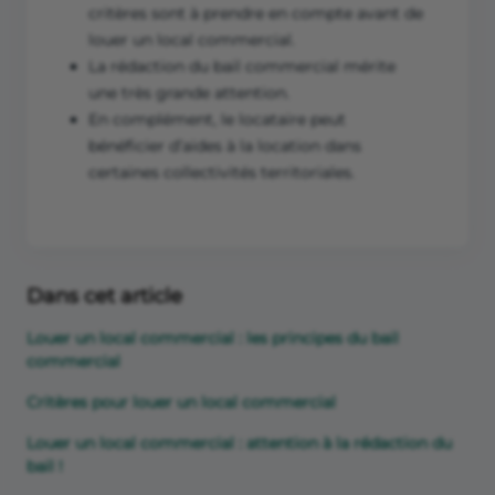
critères sont à prendre en compte avant de
louer un local commercial.
La rédaction du bail commercial mérite
une très grande attention.
En complément, le locataire peut
bénéficier d’aides à la location dans
certaines collectivités territoriales.
Dans cet article
Louer un local commercial : les principes du bail
commercial
Critères pour louer un local commercial
Louer un local commercial : attention à la rédaction du
bail !