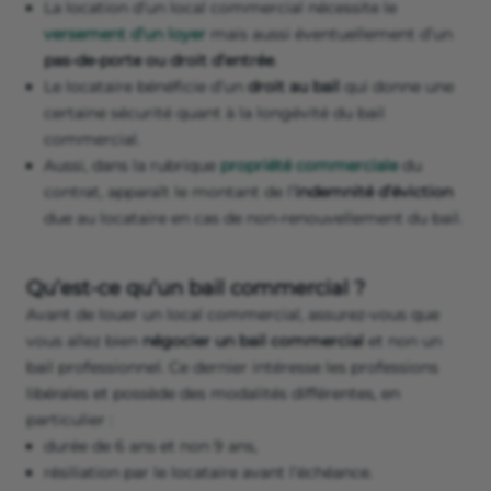
Louer un local commercial : les
principes du bail commercial
La location d’un local commercial s’effectue par la
signature d’un contrat de location particulier appelé bail
commercial. Des
règles spécifiques au bail professionnel
sont donc à connaître. Les articles L 145-1 et suivants du
Code de commerce les prévoient.
Voici les principes clés à connaître :
Le bail commercial a une
durée initiale de 9 ans
,
découpée par période de 3 ans. On l’appelle aussi bail
3-6-9.
La location d’un local commercial nécessite le
versement d’un loyer
mais aussi éventuellement d’un
pas-de-porte ou droit d’entrée
.
Le locataire bénéficie d’un
droit au bail
qui donne une
certaine sécurité quant à la longévité du bail
commercial.
Aussi, dans la rubrique
propriété commerciale
du
contrat, apparaît le montant de l’
indemnité d’éviction