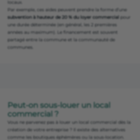
Quelles aides pour louer un local
commercial ?
Il existe plusieurs
aides pour installer un local
commercial
.
Certaines communes mettent en place des
aides à
l'implantation de commerces de proximité
ou à la
reprise de fonds de commerce dans les centres-villes.
Par ces aides, les collectivités territoriales cherchent à
revitaliser le territoire et à soutenir la création d’emplois
locaux.
Par exemple, ces aides peuvent prendre la forme d’une
subvention à hauteur de 20 % du loyer commercial
pour
une durée déterminée (en général, les 2 premières
années au maximum). Le financement est souvent
partagé entre la commune et la communauté de
communes.