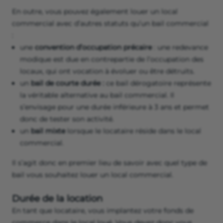
due au locataire en cas de non-renouvellement du bail.
Qu’est-ce qu’un bail commercial ?
Avant de louer un local commercial, assurez-vous que
vous allez bien
négocier un bail commercial
et non un
bail professionnel. Ce dernier intéresse les professions
libérales et possède des modalités différentes, en
particulier :
durée de 6 ans et non 9 ans,
résiliation par le locataire avant l’échéance.
En outre, vous pouvez également louer un local
commercial avec d’autres statuts qu’un bail commercial
:
une
convention d’occupation précaire
: une redevance
modique est due en contrepartie de l’occupation des
locaux, qui ont vocation à évoluer ou être détruits.
un
bail de courte durée :
ce bail dérogatoire représente