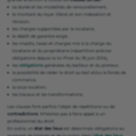
Louer un local commercial :
attention à la rédaction du bail !
Vous comprenez que louer un local commercial est bien
plus complexe qu’un contrat de location d’habitation. En
particulier, la rédaction et la négociation des clauses du
bail commercial nécessite une certaine pratique ou un
accompagnement.
La
rédaction du bail commercial
conditionne les
modalités de votre location. Vous devez porter une
grande attention à toutes les
clauses du bail
:
sa durée et les modalités de renouvellement,
le montant du loyer (libre) et son indexation et
révision,
les charges supportées par le locataire,
le dépôt de garantie exigé,
les impôts, taxes et charges mis à la charge du
locataire et du propriétaire (répartition précise