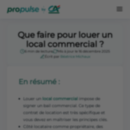
Que faire pour louer un
local commercial ?
6 min de lecture
Mis à jour le 16 décembre 2025
Écrit par
Béatrice Michaux
En résumé :
Louer un
local commercial
impose de
signer un bail commercial. Ce type de
contrat de location est très spécifique et
vous devez en maîtriser les principes clés.
Côté locataire comme propriétaire, des