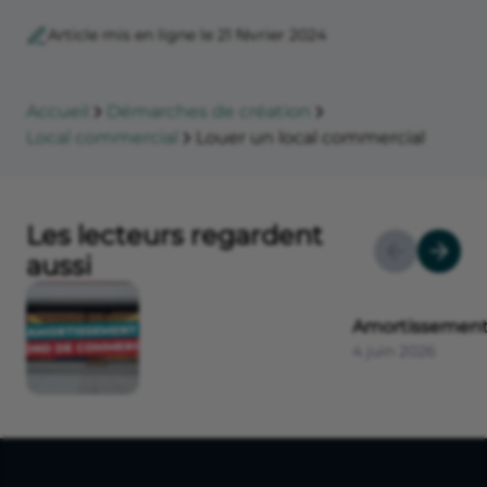
Béatrice Michaux
Rédactrice experte en sujets juridiques
Béatrice Michaux est diplômée d'un Master II en
droit de la Propriété Intellectuelle & d'un Master I
en Droit des affaires et fiscalité des entreprises de
l'université Panthéon-Assas. Elle rédige des
articles juridiques pour Propulse.
Article mis en ligne le 21 février 2024
Accueil
Démarches de création
Local commercial
Louer un local commercial