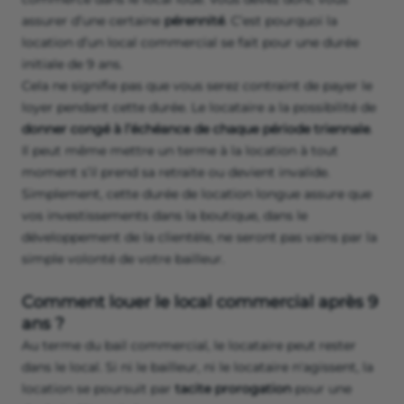
la véritable alternative au bail commercial. Il
s’envisage pour une durée inférieure à 3 ans et permet
donc de tester son activité.
un
bail mixte
lorsque le locataire réside dans le local
commercial.
Il s’agit donc en premier lieu de savoir avec quel type de
bail vous souhaitez louer un local commercial.
Durée de la location
En tant que locataire, vous implantez votre fonds de
commerce dans le local loué. Vous devez donc vous
assurer d’une certaine
pérennité
. C’est pourquoi la
location d’un local commercial se fait pour une durée
initiale de 9 ans.
Cela ne signifie pas que vous serez contraint de payer le
loyer pendant cette durée. Le locataire a la possibilité de
donner congé à l’échéance de chaque période triennale
.
Il peut même mettre un terme à la location à tout