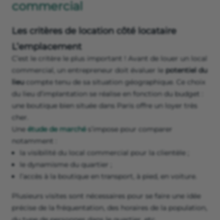
renouvellement éventuel du bail commercial. Pour le
bailleur, c’est l’occasion de procéder à une
augmentation
du loyer
!
Critères pour louer un local
commercial
Les critères de location côté locataire
L’emplacement
C’est le critère le plus important ! Avant de louer un local
commercial, un entrepreneur doit évaluer le
potentiel du
lieu
compte tenu de sa situation géographique. Ce choix