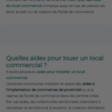
obligatoire depuis la loi Pinel du 18 juin 2014),
les
obligations
générales du bailleur et du preneur,
la possibilité de céder le droit au bail et/ou le fonds de
commerce,
la sous-location,
les travaux et les transformations.
Les clauses font parfois l’objet de répétitions ou de
contradictions
. N’hésitez pas à faire appel à un
professionnel du droit.
En outre, un
état des lieux
est désormais obligatoire au
moment de l’entrée et de la sortie. Mais l’
état des lieux
du local commercial
s’impose aussi en cas de cession du
droit au bail ou de cession du fonds de commerce.