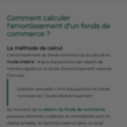
Comment calculer
l'amortissement d'un fonds de
commerce ?
La méthode de calcul
L'amortissement du fonds commercial se calcule en
mode linéaire
: le prix d'acquisition est réparti de
manière égale sur la durée d'amortissement retenue.
Formule :
Dotation annuelle = Prix d'acquisition du fonds
commercial / Durée d'amortissement
Au moment de la
cession du fonds de commerce
,
plusieurs éléments matériels et immatériels sont en
réalité achetés. Si l’activité s’exerce dans un local