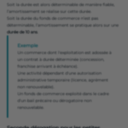
Soit la durée est alors déterminable de manière fiable,
l’amortissement se réalise sur cette durée.
Soit la durée du fonds de commerce n’est pas
déterminable, l’amortissement se pratique alors sur une
durée de 10 ans
.
Exemple
Un commerce dont l'exploitation est adossée à
un contrat à durée déterminée (concession,
franchise arrivant à échéance).
Une activité dépendant d'une autorisation
administrative temporaire (licence, agrément
non renouvelable).
Un fonds de commerce exploité dans le cadre
d'un bail précaire ou dérogatoire non
renouvelable.