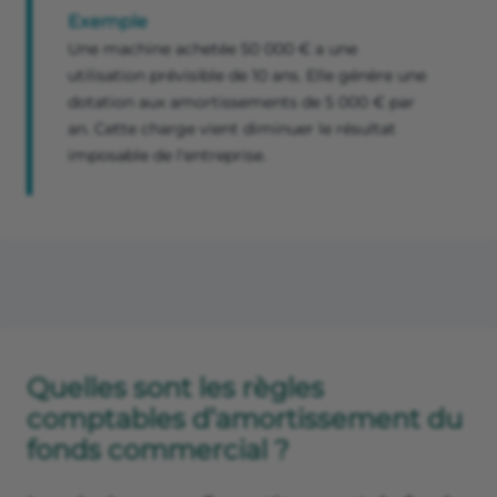
Exemple
Une machine achetée 50 000 € a une
utilisation prévisible de 10 ans. Elle génère une
dotation aux amortissements de 5 000 € par
an. Cette charge vient diminuer le résultat
imposable de l'entreprise.
Quelles sont les règles
comptables d’amortissement du
fonds commercial ?