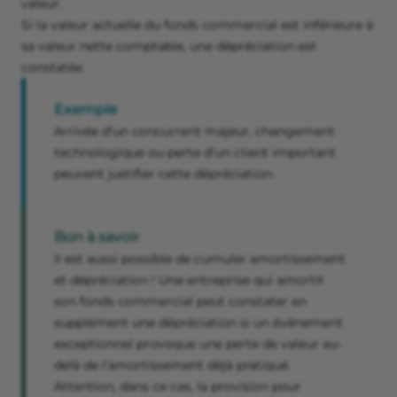
valeur.
Si la valeur actuelle du fonds commercial est inférieure à
sa valeur nette comptable, une dépréciation est
constatée.
Exemple
Arrivée d'un concurrent majeur, changement
technologique ou perte d'un client important
peuvent justifier cette dépréciation.
Bon à savoir
Il est aussi possible de cumuler amortissement
et dépréciation ! Une entreprise qui amortit
son fonds commercial peut constater en
supplément une dépréciation si un événement
exceptionnel provoque une perte de valeur au-
delà de l'amortissement déjà pratiqué.
Attention, dans ce cas, la provision pour