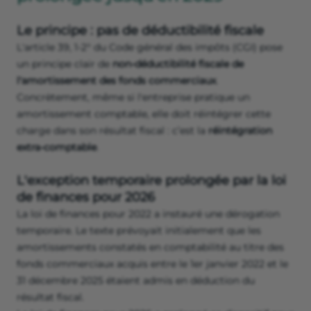
Le principe : pas de déductibilité fiscale
L'article 39, 1-2° du Code général des impôts (CGI) pose
un principe clair de
non-déductibilité fiscale de
l'amortissement des fonds commerciaux
.
Concrètement, même si l'entreprise pratique un
amortissement comptable, elle doit réintégrer cette
charge dans son résultat fiscal : c’est la
réintégration
extra-comptable
.
L'exception temporaire prolongée par la loi
de finances pour 2026
La loi de finances pour 2022 a instauré une dérogation
temporaire. Le texte prévoyait initialement que les
amortissements constatés en comptabilité au titre des
fonds commerciaux acquis entre le 1er janvier 2022 et le
31 décembre 2025 étaient admis en déduction du
résultat fiscal.