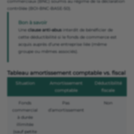
commerciaux (BNC) soumis au régime de la déclaration
contrôlée (BOI-BNC-BASE-50).
Bon à savoir
Une
clause anti-abus
interdit de bénéficier de
cette déductibilité si le fonds de commerce est
acquis auprès d’une entreprise liée (même
groupe ou mêmes associés).
Tableau amortissement comptable vs. fiscal
Situation
Amortissement
Déductibilité
comptable
fiscale
Fonds
Pas
Non
commercial
d’amortissement
à durée
illimitée
(sauf petite