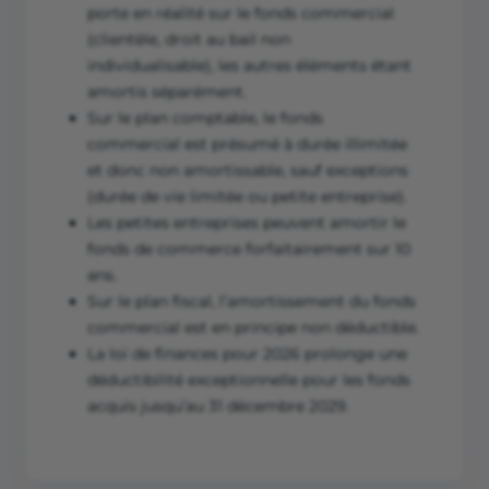
porte en réalité sur le fonds commercial
(clientèle, droit au bail non
individualisable), les autres éléments étant
amortis séparément.
Sur le plan comptable, le fonds
commercial est présumé à durée illimitée
et donc non amortissable, sauf exceptions
(durée de vie limitée ou petite entreprise).
Les petites entreprises peuvent amortir le
fonds de commerce forfaitairement sur 10
ans.
Sur le plan fiscal, l’amortissement du fonds
commercial est en principe non déductible.
La loi de finances pour 2026 prolonge une
déductibilité exceptionnelle pour les fonds
acquis jusqu’au 31 décembre 2029.