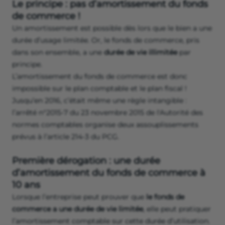
Le principe : pas d’amortissement du fonds
de commerce !
Un amortissement est possible dès lors que le bien a une
durée d’usage limitée. Or, le fonds de commerce, pris
dans son ensemble, a une
durée de vie illimitée
par
principe.
L’amortissement du fonds de commerce est donc
impossible sur le plan comptable et le plan fiscal !
Jusqu’en 2016, c’était même une règle intangible :
l’arrêté n°2015-7 du 23 novembre 2015 de l'Autorité des
normes comptables organise deux assouplissements
prévus à l’article 214-3 du PCG.
Première dérogation : une durée
d’amortissement du fonds de commerce à
10 ans
Lorsque l’entreprise peut prouver que
le fonds de
commerce a une durée de vie limitée
, elle peut pratiquer
l’amortissement comptable sur cette durée d’utilisation.