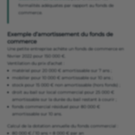
formalités adéquates par rapport au fonds de
commerce.
Exemple d’amortissement du fonds de
commerce
Une petite entreprise achète un fonds de commerce en
février 2022 pour 150 000 €.
Ventilation du prix d’achat :
matériel pour 20 000 € amortissable sur 7 ans ;
mobilier pour 10 000 € amortissable sur 10 ans ;
stock pour 15 000 € non amortissable (hors fonds) ;
droit au bail sur local commercial pour 25 000 €
amortissable sur la durée du bail restant à courir ;
fonds commercial résiduel pour 80 000 €
amortissable sur 10 ans.
Calcul de la dotation annuelle du fonds commercial :
80 000 € / 10 ans = 8 000 € par an