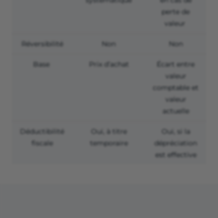
systématique
en cas de
perte de
valeur
Réversibilité
Non
Non
Base
Prix d’achat
Écart entre
valeur
comptable et
valeur
actuelle
Déductibilité
Oui, à titre
Oui, si la
fiscale
temporaire
dépréciation
est effective