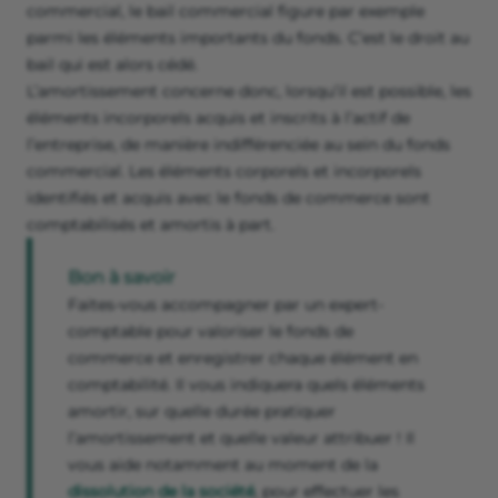
commercial, le bail commercial figure par exemple
parmi les éléments importants du fonds. C’est le droit au
bail qui est alors cédé.
L’amortissement concerne donc, lorsqu’il est possible, les
éléments incorporels acquis et inscrits à l’actif de
l’entreprise, de manière indifférenciée au sein du fonds
commercial. Les éléments corporels et incorporels
identifiés et acquis avec le fonds de commerce sont
comptabilisés et amortis à part.
Bon à savoir
Faites-vous accompagner par un expert-
comptable pour valoriser le fonds de
commerce et enregistrer chaque élément en
comptabilité. Il vous indiquera quels éléments
amortir, sur quelle durée pratiquer
l’amortissement et quelle valeur attribuer ! Il
vous aide notamment au moment de la
dissolution de la société
, pour effectuer les