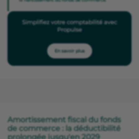
le
nantissement du fonds de commerce
.
Simplifiez votre comptabilité avec
Propulse
En savoir plus
Amortissement fiscal du fonds
de commerce : la déductibilité
prolongée jusqu'en 2029