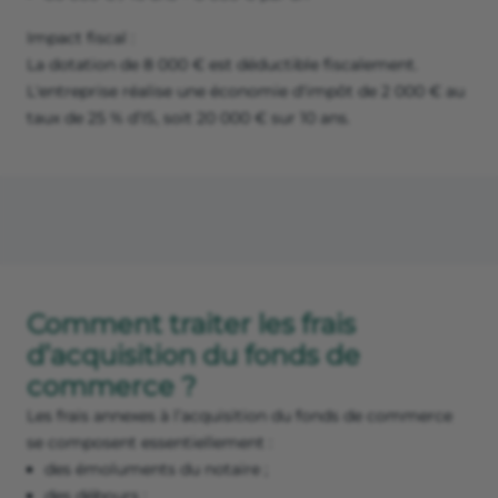
Impact fiscal :
La dotation de 8 000 € est déductible fiscalement.
L'entreprise réalise une économie d'impôt de 2 000 € au
taux de 25 % d’IS, soit 20 000 € sur 10 ans.
Comment traiter les frais
d’acquisition du fonds de
commerce ?
Les frais annexes à l’acquisition du fonds de commerce
se composent essentiellement :
des émoluments du notaire ;
des débours ;