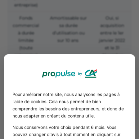
entreprise)
Fonds
Amortissable sur
Oui, si
commercial
sa durée
acquisition
à durée
d’utilisation ou
entre le 1
er
limitée
sur 10 ans
janvier 2022
(toute
et le 31
entreprise)
décembre
2029
Fonds
Amortissable sur
Oui, si
commercial
10 ans
acquisition
(petite
entre le 1
er
Pour améliorer notre site, nous analysons les pages à
entreprise)
janvier 2022
l'aide de cookies. Cela nous permet de bien
et le 31
comprendre les besoins des entrepreneurs, et donc de
décembre
nous adapter en créant du contenu utile.
2029
Nous conservons votre choix pendant 6 mois. Vous
pouvez changer d'avis à tout moment en cliquant sur