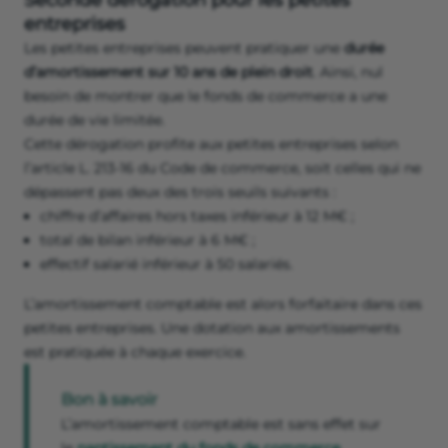
Seconde dérogation pour les petites
entreprises
Les petites entreprises peuvent pratiquer une
durée
d’amortissement sur 10 ans de plein droit
. Ainsi, nul
besoin de montrer que le fonds de commerce a une
durée de vie limitée.
Cette dérogation profite aux petites entreprises selon
l’article L. 213-16 du Code de commerce, soit celles qui ne
dépassent pas deux des trois seuils suivants :
chiffre d’affaires hors taxes inférieur à 12 M€ ;
total de bilan inférieur à 6 M€ ;
effectif salarié inférieur à 50 salariés.
L’amortissement comptable est alors forfaitaire dans ces
petites entreprises. Une dotation aux amortissements
est pratiquée à chaque exercice.
Bon à savoir
L’amortissement comptable est sans effet sur