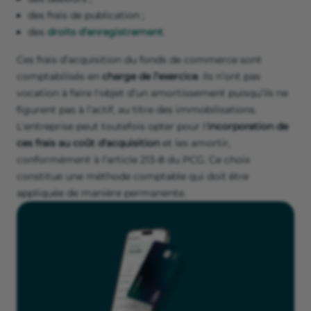
des frais de publication ;
des
droits d’enregistrement
.
Ces frais d’acquisition du fonds de commerce sont
comptabilisés en
charge de l’exercice
. Ils n’ont pas
vocation à faire l'objet d’un amortissement puisqu’ils ne
figurent pas à l’actif, au titre des immobilisations.
L'entreprise peut toutefois opter pour l'
incorporation de
ces frais au coût d'acquisition
et les amortir,
conformément à l’article 213-8 du PCG. Ce choix
constitue une méthode comptable qui doit être
appliquée de manière permanente.