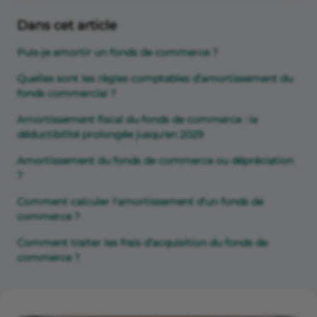
Dans cet article
Puis-je amortir un fonds de commerce ?
Quelles sont les règles comptables d’amortissement du
fonds commercial ?
Amortissement fiscal du fonds de commerce : la
déductibilité prolongée jusqu'en 2029
Amortissement du fonds de commerce ou dépréciation
?
Comment calculer l'amortissement d'un fonds de
commerce ?
Comment traiter les frais d’acquisition du fonds de
commerce ?