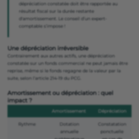
dépréciation constatée doit être rapportée au
résultat fiscal sur la durée restante
d'amortissement. Le conseil d’un expert-
comptable s’impose !
Une dépréciation irréversible
Contrairement aux autres actifs, une dépréciation
constatée sur un fonds commercial ne peut jamais être
reprise, même si le fonds regagne de la valeur par la
suite, selon l’article 214-19 du PCG.
Amortissement ou dépréciation : quel
impact ?
Amortissement
Dépréciation
Rythme
Dotation
Constatation
annuelle
ponctuelle