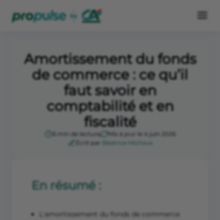
Amortissement du fonds
de commerce : ce qu’il
faut savoir en
comptabilité et en
fiscalité
6 min de lecture
Mis à jour le 4 juin 2026
Écrit par
Béatrice Michaux
En résumé :
L'amortissement du fonds de commerce