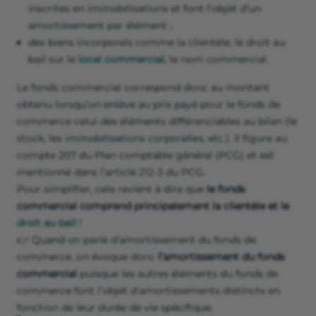
inscrites en immobilisations et font l’objet d’un
amortissement par élément ;
des biens incorporels comme la clientèle, le droit au
bail sur le
local commercial
, le nom commercial.
Le fonds commercial correspond donc au montant
obtenu lorsqu’on enlève au prix payé pour le fonds de
commerce celui des éléments différenciables au bilan (le
stock, les immobilisations corporelles, etc.). Il figure au
compte 207 du Plan comptable général (PCG) et est
mentionné dans l’article 212-3 du PCG.
Pour simplifier, cela revient à dire que
le fonds
commercial comprend principalement la clientèle et le
droit au bail
!
👉 Quand on parle d’amortissement du fonds de
commerce, on évoque donc
l’amortissement du fonds
commercial
puisque les autres éléments du fonds de
commerce font l’objet d’amortissements distincts en
fonction de leur durée de vie spécifique.