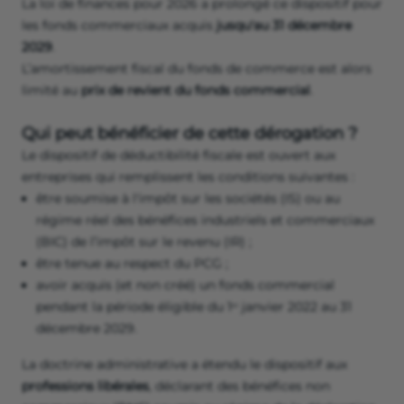
La loi de finances pour 2026 a prolongé ce dispositif pour
les fonds commerciaux acquis
jusqu'au 31 décembre
2029
.
L’amortissement fiscal du fonds de commerce est alors
limité au
prix de revient du fonds commercial
.
Qui peut bénéficier de cette dérogation ?
Le dispositif de déductibilité fiscale est ouvert aux
entreprises qui remplissent les conditions suivantes :
être soumise à l'impôt sur les sociétés (IS) ou au
régime réel des bénéfices industriels et commerciaux
(BIC) de l’impôt sur le revenu (IR) ;
être tenue au respect du PCG ;
avoir acquis (et non créé) un fonds commercial
pendant la période éligible du 1ᵉʳ janvier 2022 au 31
décembre 2029.
La doctrine administrative a étendu le dispositif aux
professions libérales
, déclarant des bénéfices non