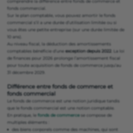
comprendre la différence entre fonds de commerce et
fonds commercial.
Sur le plan comptable, vous pouvez amortir le fonds
commercial s’il a une durée d’utilisation limitée ou si
vous êtes une petite entreprise (sur une durée limitée de
10 ans).
Au niveau fiscal, la déduction des amortissements
comptables bénéficie d’une
exception depuis 2022
. La loi
de finances pour 2026 prolonge l’amortissement fiscal
pour toute acquisition de fonds de commerce jusqu’au
31 décembre 2029.
Différence entre fonds de commerce et
fonds commercial
Le fonds de commerce est une notion juridique tandis
que le fonds commercial est une notion comptable.
En pratique, le
fonds de commerce
se compose de
multiples éléments :
des biens corporels comme des machines, qui sont