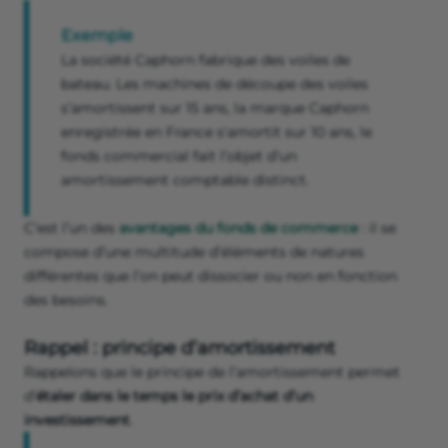
Exemple
La société Caphorn fabrique des voiles de
bateau. Les machines de découpe des voiles
s’amortissent sur 15 ans, la marque Caphorn
enregistrée en France s'amortit sur 10 ans, le
fonds commercial fait l’objet d’un
amortissement comptable distinct.
C’est l’un des
avantages du fonds de commerce
: il se
compose d’une multitude d’éléments de natures
différentes que l’on peut dissocier ou non en fonction
des besoins.
Rappel : principe d’amortissement
Rappelons que le principe de l’amortissement permet
d’
étaler dans le temps le prix d’achat d’un
investissement
.