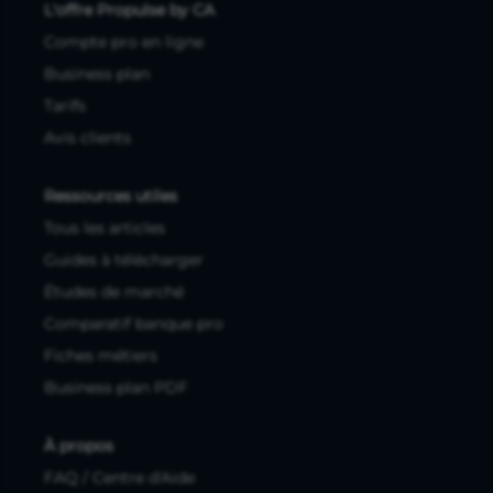
L'offre Propulse by CA
Compte pro en ligne
Business plan
Tarifs
Avis clients
Ressources utiles
Tous les articles
Guides à télécharger
Études de marché
Comparatif banque pro
Fiches métiers
Business plan PDF
À propos
FAQ / Centre d'Aide