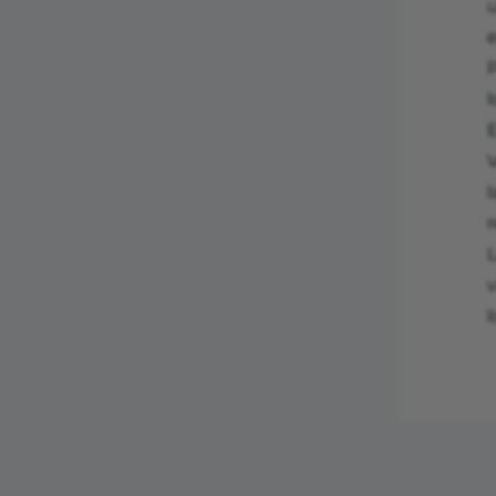
e
P
l
V
l
r
v