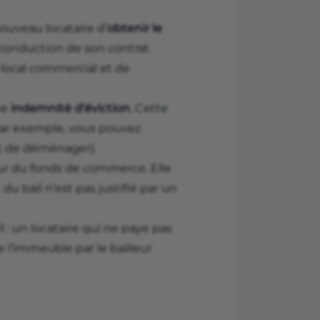
nouveau locataire d’
obtenir le
reconduction de son contrat.
e local commercial et de
ne
indemnité d’éviction
. Cette
ar exemple, vous pouvez
nt de déménager).
eur du fonds de commerce. Elle
du bail n’est pas justifié par un
 : un locataire qui ne paye pas
e l’immeuble par le bailleur