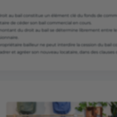
roit au bail constitue un élément clé du fonds de commer
taire de céder son bail commercial en cours.
ontant du droit au bail se détermine librement entre le 
ionnaire.
ropriétaire bailleur ne peut interdire la cession du bail c
drer et agréer son nouveau locataire, dans des clauses d