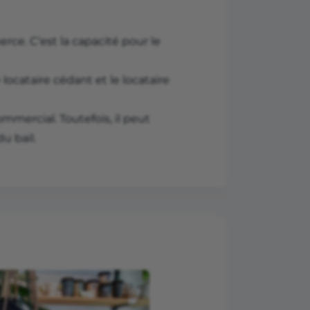
ce. C’est la capacité pour le
locataire cédant et le locataire
ommercial. Toutefois, il peut
u bail.