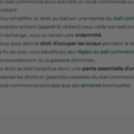
un bail commercial pour prendre un local commercial ou
xistant.
our simplifier, le droit au bail est une reprise du
bail co
ocataire sortant (appelé le cédant) vous cède son bail (v
En échange, vous lui versez une
indemnité.
ous avez alors le
droit d’occuper les locaux
pendant la dur
a fin du bail, vous bénéficiez des
règles du bail commerci
enouvellement ou la garantie d’éviction.
Le droit au bail constitue donc une
partie essentielle d
alorise les droits et garanties cessibles du bail commercia
local commercial principal que ses
annexes
éventuelles.