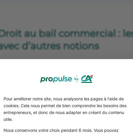
Droit au bail commercial : le
avec d’autres notions
Les différences entre droit au bail et 
 la différence du droit au bail qui est une
reprise du bai
est un droit d’entrée dans un
local commercial
.
on montant dépend de l’attractivité du local, de sa situ
somme versée peut être considérée soit comme un sup
Pour améliorer notre site, nous analysons les pages à l'aide de
cookies. Cela nous permet de bien comprendre les besoins des
une indemnité.
entrepreneurs, et donc de nous adapter en créant du contenu
Vous pouvez donc choisir entre les 2 mécanismes mais v
utile.
deux en même temps !
Nous conservons votre choix pendant 6 mois. Vous pouvez
our bien comprendre, voici les 2 grandes différences :