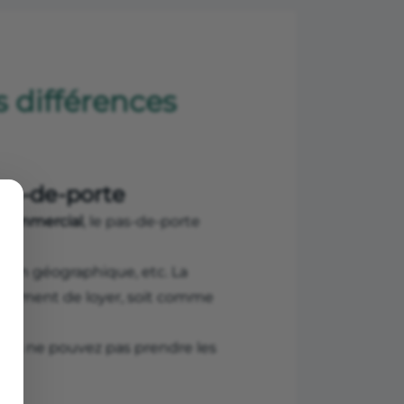
s différences
pas-de-porte
l commercial
, le pas-de-porte
ation géographique, etc. La
plément de loyer, soit comme
ous ne pouvez pas prendre les