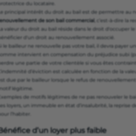
rotectrice du locataire.
e principal intérêt du droit au bail est de permettre au 
renouvellement de son bail commercial
, c’est-à-dire la 
a valeur du droit au bail réside dans le droit d'occuper l
bénéficier d'un droit au renouvellement associé.
i le bailleur ne renouvelle pas votre bail, il devra payer u
somme intervient en compensation du préjudice subi (p
erdre une partie de votre clientèle si vous êtes contrai
’indemnité d’éviction est calculée en fonction de la val
st due par le bailleur lorsque le refus de renouvellement 
otif légitime.
xemples de motifs légitimes de ne pas renouveler le bail
es loyers, un immeuble en état d’insalubrité, la reprise d
our l’habiter.
Bénéfice d’un loyer plus faible