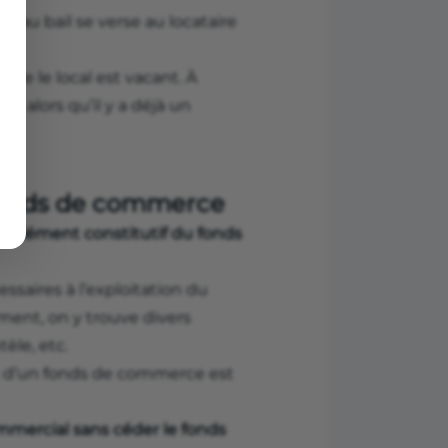
it au bail se verse au locataire
que le local est vacant. À
ail alors qu’il y a déjà un
t fonds de commerce
un
élément constitutif du fonds
aires à l’exploitation du
ment, on y trouve divers
èle, etc.
x d’un fonds de commerce est
mmercial sans céder le fonds