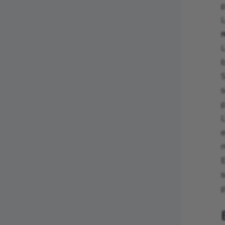
p
L
L
S
p
L
e
m
E
s
p