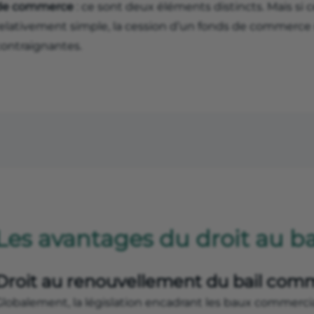
de commerce
: ce sont deux éléments distincts. Mais si c
relativement simple, la cession d’un fonds de commerce 
contraignantes.
Les avantages du droit au b
Droit au renouvellement du bail comm
Globalement, la législation encadrant les baux commerci