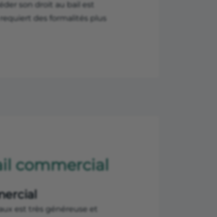
éder son droit au bail est
requiert des formalités plus
ail commercial
ercial
aux est très généreuse et