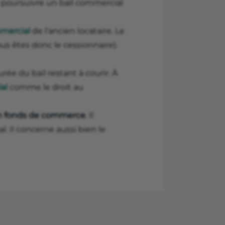
 poursuivre un bail commercial
mmercial
de l’ancien locataire. Le
ous êtes donc le cessionnaire).
ée du bail restant à courir. À
al
comme le droit au
’un fonds de commerce
. Il
l. Il concerne aussi bien le