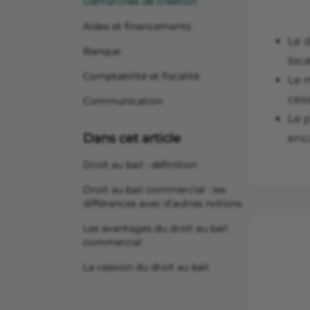
Démarches de création
Aides et financements
Le d
Banque
loca
Comptabilité et fiscalité
Le m
cess
Communication
Le p
Dans cet article
enca
Droit au bail : définition
Droit au bail commercial : les
différences avec d’autres notions
Les avantages du droit au bail
commercial
La cession du droit au bail