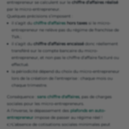
entrepreneur se calculent sur le
chiffre d’affaires réalisé
par le micro-entrepreneur.
Quelques précisions s’imposent :
il s’agit du
chiffre d'affaires
hors taxes
si le micro-
entrepreneur ne relève pas du régime de franchise de
TVA ;
il s’agit du
chiffre d’affaires encaissé
donc réellement
transféré sur le compte bancaire du micro-
entrepreneur, et non pas le chiffre d’affaire facturé ou
effectué.
la périodicité dépend du choix du micro-entrepreneur
lors de la création de l’entreprise : chaque mois ou
chaque trimestre.
Conséquence :
sans chiffre d'affaires
, pas de charges
sociales pour les micro-entrepreneurs.
A l’inverse, le dépassement des
plafonds en auto-
entrepreneur
impose de passer au régime réel !
👉L’absence de cotisations sociales minimales peut