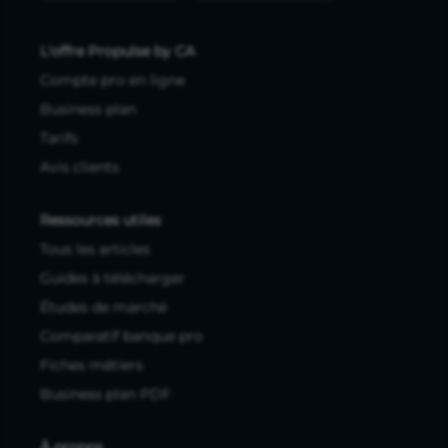
L'offre Propulse by CA
Compte pro en ligne
Business plan
Tarifs
Avis clients
Ressources utiles
Tous les articles
Guides à télécharger
Études de marché
Comparatif banque pro
Fiches métiers
Business plan PDF
À propos