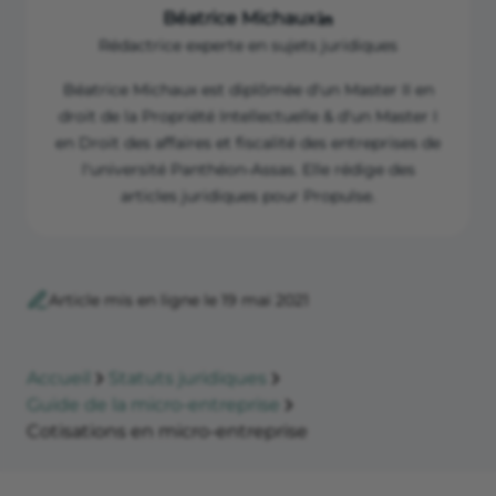
Béatrice Michaux
Rédactrice experte en sujets juridiques
Béatrice Michaux est diplômée d'un Master II en
droit de la Propriété Intellectuelle & d'un Master I
en Droit des affaires et fiscalité des entreprises de
l'université Panthéon-Assas. Elle rédige des
articles juridiques pour Propulse.
Article mis en ligne le 19 mai 2021
Accueil
Statuts juridiques
Guide de la micro-entreprise
Cotisations en micro-entreprise