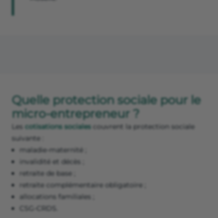
Quelle protection sociale pour le
micro-entrepreneur ?
Les
cotisations sociales
couvrent la protection sociale
suivante :
maladie-maternité ;
invalidité et décès ;
retraite de base ;
retraite complémentaire obligatoire ;
allocations familiales ;
CSG-CRDS.