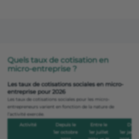
Quels taux de cotisation en
micro-entreprise ?
Les taux de cotisations sociales en micro-
entreprise pour 2026
Les taux de cotisations sociales pour les micro-
entrepreneurs varient en fonction de la nature de
l’activité exercée.
Activité
Depuis le
Entre le
Du
1er octobre
1er juillet
1er janvi