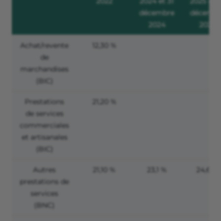
2022
2024 et 31
2025 au 
décembre
décembr
2024
2025
Achat/revente
12,30 %
de
marchandises
(BIC)
Prestations
21,20 %
de services
commerciales
et artisanales
(BIC)
Autres
21,10 %
23,1 %
24,6 %
prestations de
services
(BNC)