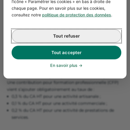
l'icône « Paramétrer les cookies » en bas à droite de
double imposition !
chaque page. Pour en savoir plus sur les cookies,
consultez notre
politique de protection des données
.
Bon à savoir
En parallèle, le micro-entrepreneur a des
obligations comptables
et doit
payer la CFE
Tout refuser
(cotisation foncière des entreprises) ainsi que,
le cas échéant, la
TVA en micro-entreprise
.
Tout accepter
En savoir plus
La Contribution à la Formation
Professionnelle (CFP) en micro-entreprise
Une contribution pour formation professionnelle (CFP)
vient s’ajouter obligatoirement au taux de :
0,3 % du CA HT pour une activité artisanale ;
0,1 % du CA HT pour une activité commerciale ;
0,2 % du CA HT pour une activité de prestations de
services.