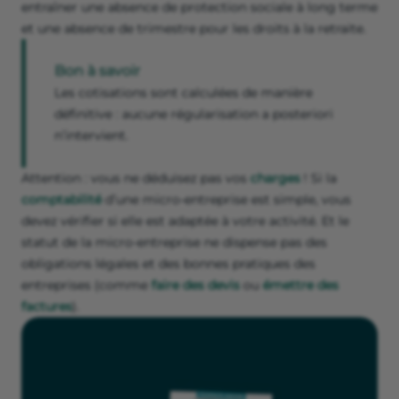
entraîner une absence de protection sociale à long terme
et une absence de trimestre pour les droits à la retraite.
Bon à savoir
Les cotisations sont calculées de manière
définitive : aucune régularisation a posteriori
n’intervient.
Attention : vous ne déduisez pas vos
charges
! Si la
comptabilité
d’une micro-entreprise est simple, vous
devez vérifier si elle est adaptée à votre activité. Et le
statut de la micro-entreprise ne dispense pas des
obligations légales et des bonnes pratiques des
entreprises (comme
faire des devis
ou
émettre des
factures
).