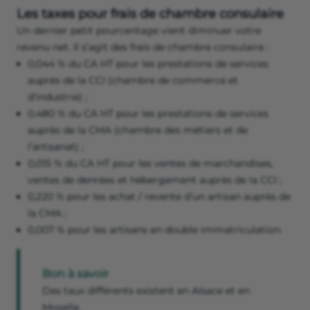
Les taxes pour frais de chambre consulaire
Un dernier petit pourcentage vient diminuer votre
revenu net. Il s’agit des frais de chambre consulaire :
0,044 % du CA HT pour les prestations de services
auprès de la CCI (chambre de commerce et
d'industrie) ;
0,480 % du CA HT pour les prestations de services
auprès de la CMA (chambre des métiers et de
l’artisanat) ;
0,015 % du CA HT pour les ventes de marchandises,
ventes de denrées et hébergement auprès de la CCI ;
0,220 % pour les achat / revente d’un artisan auprès de
la CMA ;
0,007 % pour les artisans en double immatriculation.
Bon à savoir
Des taux différents existent en Alsace et en
Moselle.