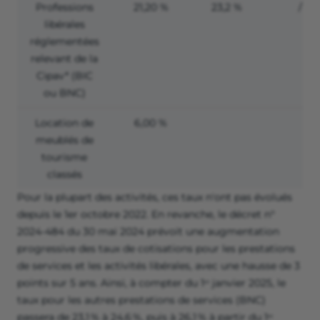
Professions
21,20 %
23,2 %
/
libérales
réglementées
relevant de la
Cipav* (BIC
ou BNC)
Location de
6,00 %
meublés de
tourisme
classés
Pour la plupart des activités, ces taux n'ont pas évolués
depuis le 1er octobre 2022. En revanche, le décret n°
2024-484 du 30 mai 2024 prévoit une augmentation
progressive des taux de cotisations pour les prestations
de services et les activités libérales, avec une hausse de 3
points sur 5 ans. Ainsi, à compter du 1ᵉʳ janvier 2025, le
taux pour les autres prestations de services (BNC)
passera de 23,1 % à 24,6 %, puis à 26,1 % à partir du 1ᵉʳ