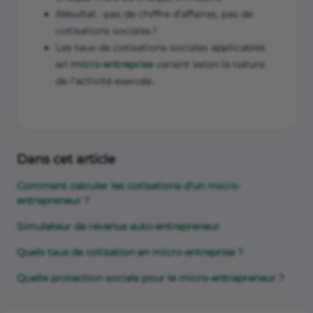
Résultat : pas de chiffre d’affaires, pas de
cotisations sociales !
Les taux de cotisations sociales applicables
en
micro-entreprise
varient selon la nature
de l'activité exercée.
Dans cet article
Comment calculer les cotisations d’un micro-
entrepreneur ?
Simulateur de revenus auto-entrepreneur
Quels taux de cotisation en micro-entreprise ?
Quelle protection sociale pour le micro-entrepreneur ?