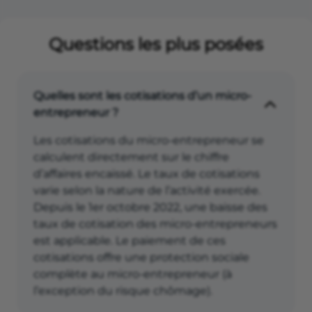
Questions les plus posées
Quelles sont les cotisations d’un micro-
entrepreneur ?
Les cotisations du micro-entrepreneur se
calculent directement sur le chiffre
d’affaires encaissé. Le taux de cotisations
varie selon la nature de l’activité exercée.
Depuis le 1er octobre 2022, une baisse des
taux de cotisation des micro-entrepreneurs
est applicable. Le paiement de ces
cotisations offre une protection sociale
complète au micro-entrepreneur (à
l’exception du risque chômage).