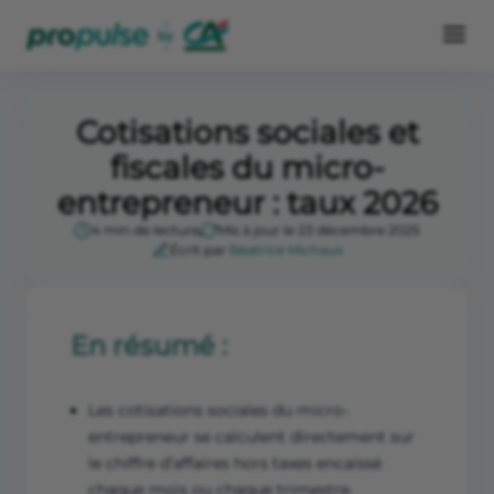
Cotisations sociales et
fiscales du micro-
entrepreneur : taux 2026
4 min de lecture
Mis à jour le 23 décembre 2025
Écrit par
Béatrice Michaux
En résumé :
Les cotisations sociales du micro-
entrepreneur se calculent directement sur
le chiffre d’affaires hors taxes encaissé
chaque mois ou chaque trimestre.