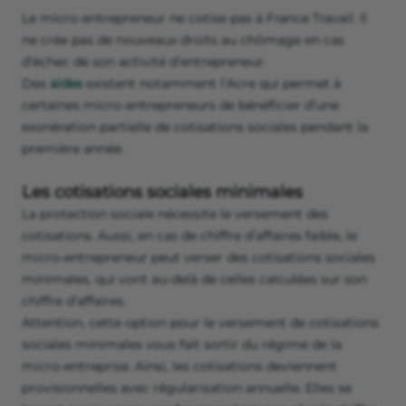
Le micro-entrepreneur ne cotise pas à France Travail. Il
ne crée pas de nouveaux droits au chômage en cas
d’échec de son activité d’entrepreneur.
Des
aides
existent notamment l’Acre qui permet à
certaines micro-entrepreneurs de bénéficier d’une
exonération partielle de cotisations sociales pendant la
première année.
Les cotisations sociales minimales
La protection sociale nécessite le versement des
cotisations. Aussi, en cas de chiffre d’affaires faible, le
micro-entrepreneur peut verser des cotisations sociales
minimales, qui vont au-delà de celles calculées sur son
chiffre d’affaires.
Attention, cette option pour le versement de cotisations
sociales minimales vous fait sortir du régime de la
micro-entreprise. Ainsi, les cotisations deviennent
provisionnelles avec régularisation annuelle. Elles se