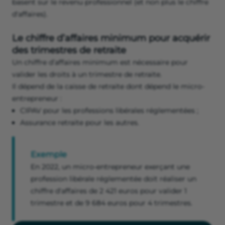
basent sur le revenu professionnel (et non plus le chiffre
d'affaires).
Le chiffre d’affaires minimum pour acquérir
des trimestres de retraite
Un chiffre d’affaires minimum est nécessaire pour
valider les droits à un trimestre de retraite.
Il dépend de la caisse de retraite dont dépend le micro-
entrepreneur :
CIPAV pour les professions libérales réglementées ;
Assurance retraite pour les autres.
Exemple
En 2022, un micro-entrepreneur exerçant une
profession libérale réglementée doit réaliser un
chiffre d'affaires de 2 421 euros pour valider 1
trimestre et de 9 684 euros pour 4 trimestres.