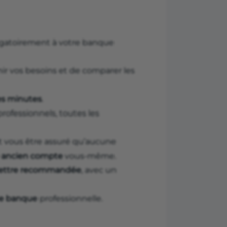
ligatoirement à votre banque
nir vos besoins et de comparer les
s minutes
.
rofessionnels, toutes les
et vous être assuré qu’aucune
e ancien compte
vous-même.
lettre recommandée
, avec un
de banque
professionnelle.