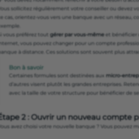
Vous sollicitez régulièrement votre conseiller ou devez 
ce cas, orientez-vous vers une banque avec un réseau, 
exemple.
Si vous préférez tout
gérer par vous-même
et bénéficier 
internet, vous pouvez changer pour un compte professio
banque à distance. Ces solutions sont souvent plus attra
Bon à savoir
Certaines formules sont destinées aux
micro-entrep
d’autres visent plutôt les grandes entreprises. Rete
avec la taille de votre structure pour bénéficier de se
Étape 2 : Ouvrir un nouveau compte p
Vous avez choisi votre nouvelle banque ? Vous pouvez 