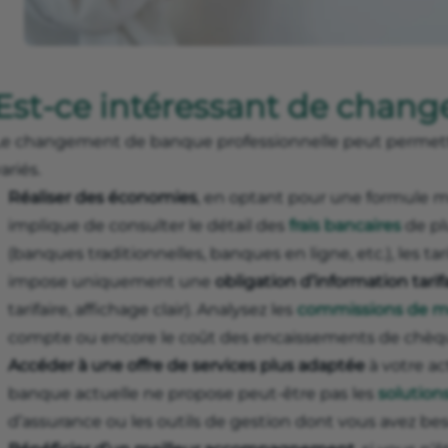
Est-ce intéressant de chang
Le changement de banque professionnelle peut permettr
ariés.
Réaliser des
économies
, en optant pour une formule 
implique de consulter le détail des
frais bancaires
de pl
(banques traditionnelles, banques en ligne, etc.), les tarif
impose uniquement une
obligation d’information tarif
tarifaire, affichage clair). Analysez les
commissions de 
compte ou encore le coût des encaissements de chèqu
Accéder à une offre de services plus adaptée
à votre ac
banque actuelle ne propose peut-être pas les
solution
d’assurance ou les outils de gestion dont vous avez bes