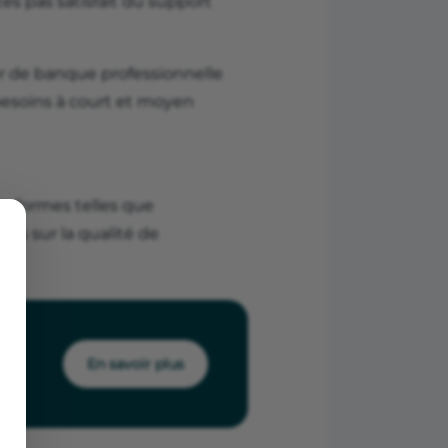
êtes pas satisfait du support
er de banque professionnelle
 besoins à court et moyen
lateformes telles que
ses sur la qualité de
En savoir plus