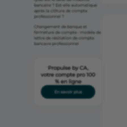
bancaire ? Est-elle automatique
après la clôture de compte
professionnel ?
Changement de banque et
fermeture de compte : modèle de
lettre de résiliation de compte
bancaire professionnel
Propulse by CA,
votre compte pro 100
% en ligne
En savoir plus