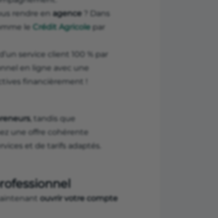
vous rendre en
agence
? Dans
comme le
Crédit Agricole
par
d’un service client 100 % par
nnel en ligne avec une
ctives financièrement !
reneurs
, tandis que
nez une offre cohérente
rvices et de tarifs adaptés.
rofessionnel
maintenant
ouvrir votre compte