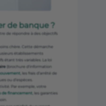
er de banque ?
e de répondre à des objectifs
moins chère. Cette démarche
usieurs établissements
s étant très variables. La loi
aire
(brochure d'information
mouvement
, les frais d’arrêté de
es ou d’espèces.
tivité. Par exemple, votre
s de financement
, les garanties
oin.