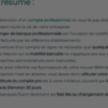
 résumé :
détention d’un
compte professionnel
ne vous lie pas ob
ant toute la vie de votre entreprise.
nger de banque professionnelle
est l’occasion de redéfi
s facturés par les différents établissements.
uverture d’un compte en ligne ne nécessite que
quelque
oi Macron sur la
mobilité bancaire
ne s’applique pas aux p
arches administratives sont manuelles.
ès avoir informé vos fournisseurs de votre nouvel IBAN 
nsaction n’est en attente, vous devez donc
clôturer votr
lôture du compte pro
est à votre initiative, souvent par
vis d’environ 30 jours
.
 banques fixent librement les
frais liés au changement 