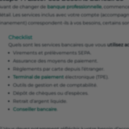
Avant de changer de
banque professionnelle
, commence
détail. Les services inclus avec votre compte (accompag
inanement) correspondent-ils à vos besoins, certains sont
Checklist
Quels sont les services bancaires que vous
utilisez 
Virements et prélèvements SEPA.
Assurance des moyens de paiement.
Règlements par carte depuis l’étranger.
Terminal de paiement
électronique (TPE).
Outils de gestion et de comptabilité.
Dépôt de chèques ou d’espèces.
Retrait d’argent liquide.
Conseiller bancaire
.
💡 Vous devez notamment réfléchir à votre besoin d’a