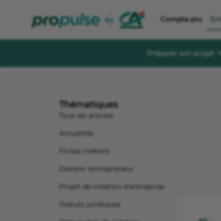
Compte pro
En
Préparer son projet
Se former et éc
Guides à té
Thématiques
Des guides gratu
sereinement
Tous les articles
Le Crédit Ag
Actualités
Événements, aid
création d’entre
Fiches métiers
Forum de di
Devenir entrepreneur
Un espace dédié
s'informer, s'in
Projet de création d'entreprise
Statuts juridiques