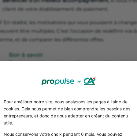
Bénéficier d’un meilleur accompagnement
, si vous n’
client de votre établissement de paiement.
💡 En réalité, les motivations qui vous poussent à chang
euvent être multiples. C’est l’occasion de redéfinir vos
erme, et de comparer les différentes offres.
Bon à savoir
Étudiez aussi les avis des utilisateurs, grâce à des p
Trustpilot. Vous y trouverez des informations précieu
service offerte par les différents établissements !
Pour améliorer notre site, nous analysons les pages à l'aide de
Propulse by CA, votre compte pro
cookies. Cela nous permet de bien comprendre les besoins des
100 % en ligne
entrepreneurs, et donc de nous adapter en créant du contenu
utile.
Nous conservons votre choix pendant 6 mois. Vous pouvez