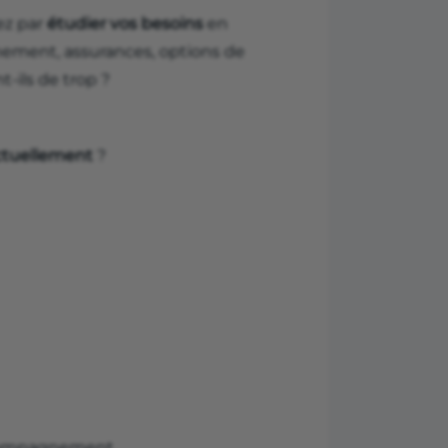
z par
étudier
vos besoins
en
nement, assurances, options de
-ils de trop ?
actuellement
?
ccompagnement.