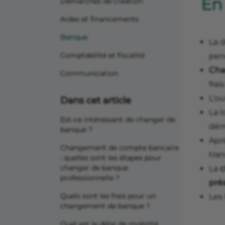
En
Démarches de création
Aides et financements
Banque
La 
Comptabilité et fiscalité
pend
Cha
Communication
frai
L’o
Dans cet article
La l
Est-ce intéressant de changer de
dém
banque ?
Apr
Changement de compte bancaire
tra
: quelles sont les étapes pour
changer de banque
La
c
professionnelle ?
préa
Quels sont les frais pour un
Les
changement de banque ?
Quel est le délai de mobilité