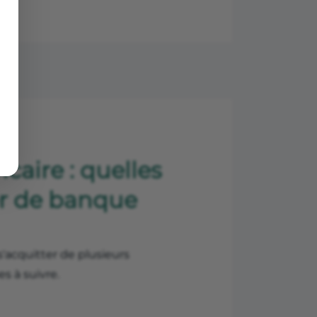
aire : quelles
er de banque
acquitter de plusieurs
s à suivre.