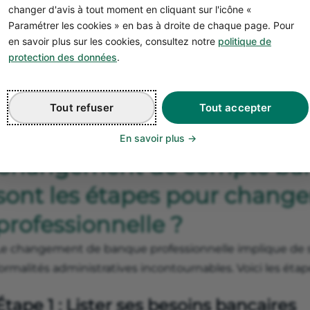
changer d'avis à tout moment en cliquant sur l'icône «
Paramétrer les cookies » en bas à droite de chaque page. Pour
en savoir plus sur les cookies, consultez notre
politique de
protection des données
.
Tout refuser
Tout accepter
En savoir plus
Changement de compte banc
sont les étapes pour chang
professionnelle ?
Le changement de banque professionnelle implique de s'
ormalités administratives incontournables. Voici les étape
Étape 1 : Lister ses besoins bancaires