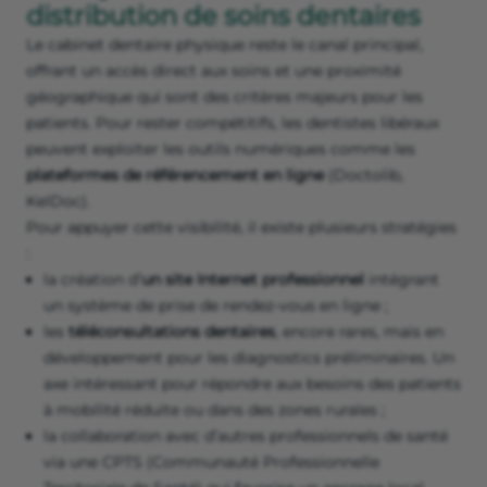
distribution de soins dentaires
Le cabinet dentaire physique
reste le canal principal,
offrant un accès direct aux soins et une proximité
géographique qui sont des critères majeurs pour les
patients. Pour rester compétitifs, les dentistes libéraux
peuvent exploiter les outils numériques comme les
plateformes de référencement en ligne
(Doctolib,
KelDoc).
Pour appuyer cette visibilité, il existe plusieurs stratégies
:
la création d’
un site Internet professionnel
intégrant
un système de prise de rendez-vous en ligne ;
les
téléconsultations dentaires
, encore rares, mais en
développement pour les diagnostics préliminaires. Un
axe intéressant pour répondre aux besoins des patients
à mobilité réduite ou dans des zones rurales ;
la collaboration avec d’autres professionnels de santé
via une CPTS (Communauté Professionnelle