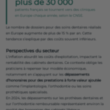
plus de 30 000
patients français se tournent vers des cliniques
en Europe chaque année, selon le CNSE.
Le nombre de dossiers pour des soins dentaires réalisés
en Europe augmente de plus de 15 % par an. Cette
tendance s’explique par des coûts souvent inférieurs.
Perspectives du secteur
L'inflation alourdit les coûts d'exploitation, impactant la
rentabilité des cabinets dentaires. Ce contexte oblige les
praticiens à repenser leur modèle économique,
notamment en s’appuyant sur les
dépassements
d’honoraires pour des prestations à forte valeur ajoutée
comme l’implantologie, l’orthodontie ou les soins
prothétiques spécialisés.
En 2024, les dépassements sur les prothèses dentaires et
sur l’orthodontie remboursable représentaient environ la
moitié des honoraires des cabinets libéraux.