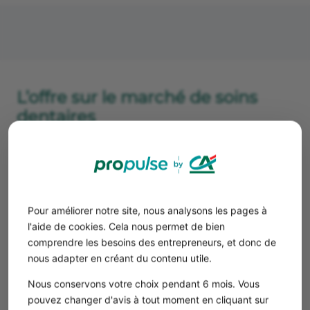
L’offre sur le marché de soins
dentaires
Le marché des soins dentaires se structure autour de
plusieurs acteurs.
Cabinets dentaires indépendants
Avec une majorité de chirurgiens-dentistes libéraux sur
Pour améliorer notre site, nous analysons les pages à
le territoire, les cabinets dentaires indépendants
l'aide de cookies. Cela nous permet de bien
représentent une part importante de l’offre en soins
comprendre les besoins des entrepreneurs, et donc de
dentaires. Tenus par un ou plusieurs praticiens, ce type
nous adapter en créant du contenu utile.
de structure se distingue par leur
relation de proximité
Nous conservons votre choix pendant 6 mois. Vous
et le suivi personnalisé.
pouvez changer d'avis à tout moment en cliquant sur
Les praticiens y bénéficient d’une grande
autonomie