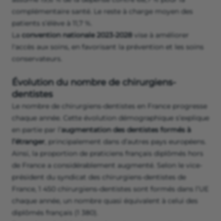
complémentaire santé. Le reste à charge moyen des
patients s’élève à 11,7 %.
La
convention nationale 2023-2028
vise à améliorer
l'accès aux soins, en favorisant la prévention et les soins
conservateurs.
Évolution du nombre de chirurgiens-
dentistes
Le nombre de chirurgiens-dentistes en France progresse
chaque année. Cette évolution démographique s’explique
en partie par l’
augmentation des dentistes formés à
l’étranger
, principalement dans d’autres pays européens.
Ainsi, la proportion de praticiens français diplômés hors
de France a considérablement augmenté. Selon le vice-
président du syndicat des chirurgiens-dentistes de
France, 1 450 chirurgiens-dentistes sont formés dans l’UE
chaque année, un nombre quasi équivalent à celui des
diplômés français (1 380).