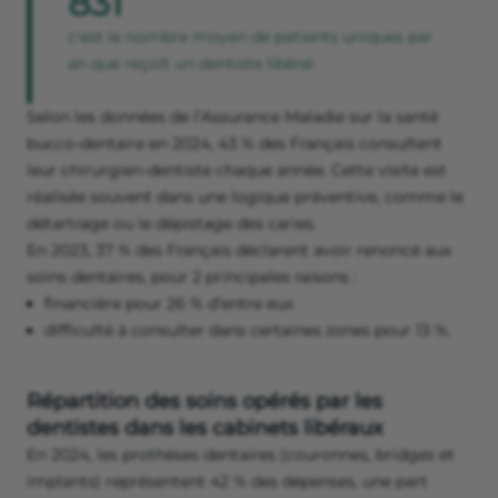
831
c'est le nombre moyen de patients uniques par
an que reçoit un dentiste libéral.
Selon les données de l’Assurance Maladie sur la santé
bucco-dentaire en 2024, 43 % des Français consultent
leur chirurgien-dentiste chaque année. Cette visite est
réalisée souvent dans une logique préventive, comme le
détartrage ou le dépistage des caries.
En 2023, 37 % des Français déclarent avoir renoncé aux
soins dentaires, pour 2 principales raisons :
financière pour 26 % d’entre eux
difficulté à consulter dans certaines zones pour 13 %.
Répartition des soins opérés par les
dentistes dans les cabinets libéraux
En 2024, les prothèses dentaires (couronnes, bridges et
implants) représentent 42 % des dépenses, une part