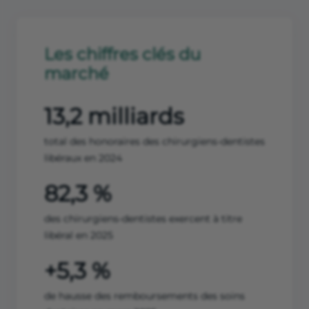
Les chiffres clés du
marché
13,2 milliards
total des honoraires des chirurgiens-dentistes
libéraux en 2024
82,3 %
des chirurgiens-dentistes exercent à titre
libéral en 2025
+5,3 %
de hausse des remboursements des soins