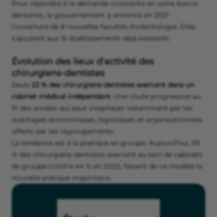
Pour répondre à la demande croissante en soins bucco-
dentaires, le gouvernement a annoncé en 2021
l’ouverture de 8 nouvelles facultés d’odontologie. Elles
s’ajoutent aux 16 établissements déjà existants.
Évolution des lieux d'activité des
chirurgiens-dentistes
Seuls
22 % des chirurgiens-dentistes exercent dans un
cabinet médical indépendant
. Une chute progressive au
fil des années qui peut s’expliquer notamment par les
avantages économiques, logistiques et organisationnels
offerts par les regroupements.
La tendance est à la pratique en groupe. Aujourd’hui, 59
% des chirurgiens-dentistes exercent au sein de cabinets
de groupe (contre 44 % en 2012), faisant de ce modèle la
nouvelle pratique majoritaire.