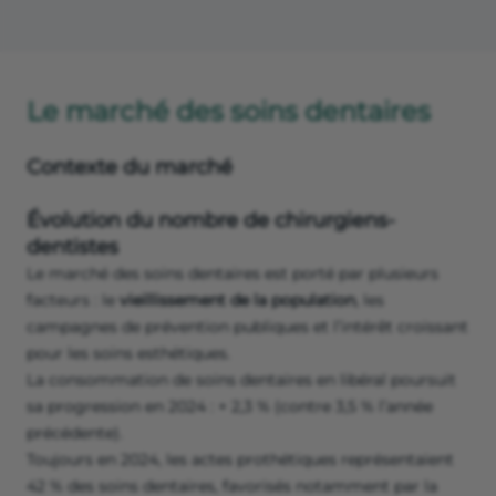
Le marché des soins dentaires
Contexte du marché
Évolution du nombre de chirurgiens-
dentistes
Le marché des soins dentaires est porté par plusieurs
facteurs : le
vieillissement de la population
, les
campagnes de prévention publiques et l’intérêt croissant
pour les soins esthétiques.
La consommation de soins dentaires en libéral poursuit
sa progression en 2024 : + 2,3 % (contre 3,5 % l’année
précédente).
Toujours en 2024, les actes prothétiques représentaient
42 % des soins dentaires, favorisés notamment par la