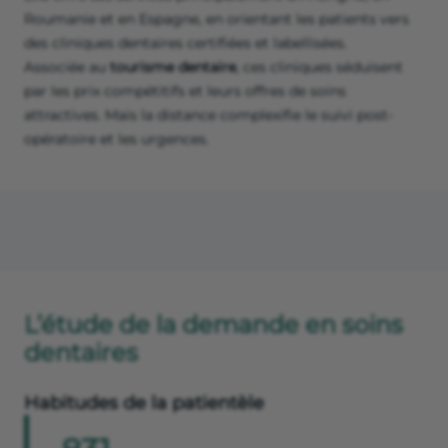
Roumanie et en Espagne, en orientant les patients vers
des cliniques dentaires certifiées et labellisées.
Associée au
tourisme dentaire
, ces cliniques séduisent
par les prix compétitifs et leurs offres de soins
attractives. Mais la distance complexifie le suivi post-
opératoire et les urgences.
L’étude de la demande en soins
dentaires
Habitudes de la patientèle