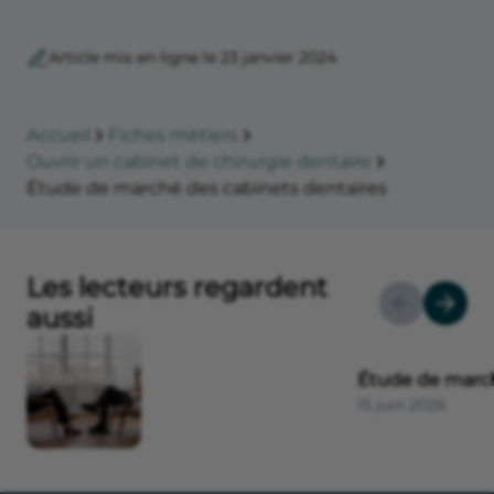
Article mis en ligne le 23 janvier 2024
Accueil
Fiches métiers
Ouvrir un cabinet de chirurgie dentaire
Étude de marché des cabinets dentaires
Les lecteurs regardent
aussi
Étude de march
15 juin 2026