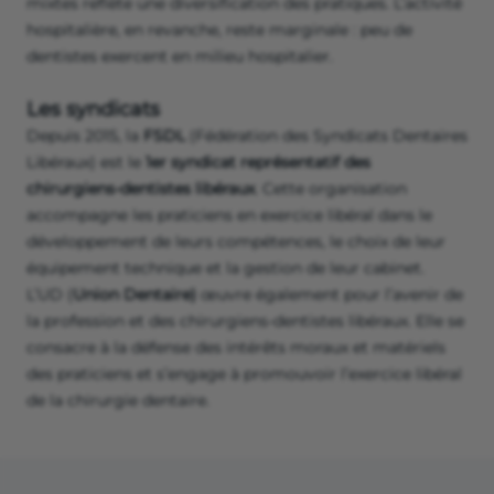
mixtes reflète une diversification des pratiques. L’activité
hospitalière, en revanche, reste marginale : peu de
dentistes exercent en milieu hospitalier.
Les syndicats
Depuis 2015, la
FSDL
(Fédération des Syndicats Dentaires
Libéraux) est le
1er syndicat représentatif des
chirurgiens-dentistes libéraux
. Cette organisation
accompagne les praticiens en exercice libéral dans le
développement de leurs compétences, le choix de leur
équipement technique et la gestion de leur cabinet.
L’UD (
Union Dentaire)
œuvre également pour l’avenir de
la profession et des chirurgiens-dentistes libéraux. Elle se
consacre à la défense des intérêts moraux et matériels
des praticiens et s’engage à promouvoir l’exercice libéral
de la chirurgie dentaire.