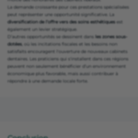
La demande croissante pour ces prestations spécialisées
peut représenter une opportunité significative. La
diversification de l’offre vers des soins esthétiques
est
également un levier stratégique.
D’autres opportunités se dessinent dans
les zones sous-
dotées
, où les incitations fiscales et les besoins non
satisfaits encouragent l'ouverture de nouveaux cabinets
dentaires. Les praticiens qui s'installent dans ces régions
peuvent non seulement bénéficier d’un environnement
économique plus favorable, mais aussi contribuer à
répondre à une demande locale forte.