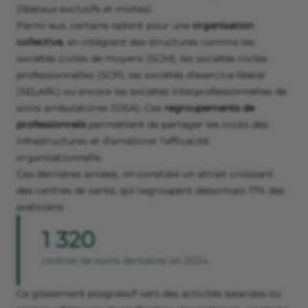
(libéraux exclusifs et mixtes).
Parmi eux, certains optent pour une
organisation
collective
, en intégrant des structures comme les
sociétés civiles de moyens (SCM), les sociétés civiles
professionnelles (SCP), les sociétés d’exercice libéral
(SELARL) ou encore les sociétés interprofessionnelles de
soins ambulatoires (SISA). Ces
regroupements de
professionnels
permettent de partager les coûts des
infrastructures et d'améliorer l’efficacité
organisationnelle.
Ces dernières années, on constate un attrait croissant
des centres de santé, qui regroupent désormais 17% des
praticiens.
1 320
centres de soins dentaires en 2024.
Ce glissement progressif vers des activités salariées ou