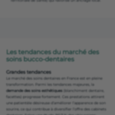
Territoriale de Santé) qui favorise un ancrage local.
Les tendances du marché des
soins bucco-dentaires
Grandes tendances
Le marché des soins dentaires en France est en pleine
transformation. Parmi les tendances majeures, la
demande des soins esthétiques
(blanchiment dentaire,
facettes) progresse fortement. Ces prestations attirent
une patientèle désireuse d’améliorer l’apparence de son
sourire, ce qui contribue à diversifier l’offre des cabinets