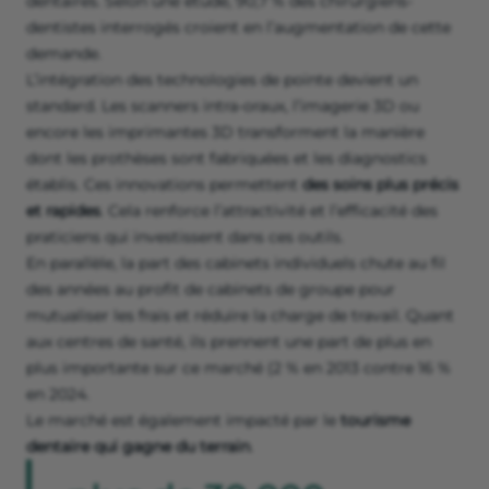
dentaires. Selon une étude, 90,7 % des chirurgiens-
dentistes interrogés croient en l’augmentation de cette
demande.
L’intégration des technologies de pointe devient un
standard. Les scanners intra-oraux, l’imagerie 3D ou
encore les imprimantes 3D transforment la manière
dont les prothèses sont fabriquées et les diagnostics
établis. Ces innovations permettent
des soins plus précis
et rapides
. Cela renforce l’attractivité et l’efficacité des
praticiens qui investissent dans ces outils.
En parallèle, la part des cabinets individuels chute au fil
des années au profit de cabinets de groupe pour
mutualiser les frais et réduire la charge de travail. Quant
aux centres de santé, ils prennent une part de plus en
plus importante sur ce marché (2 % en 2013 contre 16 %
en 2024.
Le marché est également impacté par le
tourisme
dentaire qui gagne du terrain
.