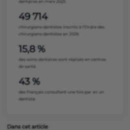
dentaires en mars 2025
49 714
chirurgiens-dentistes inscrits à l’Ordre des
chirurgiens-dentistes en 2026
15,8 %
des soins dentaires sont réalisés en centres
de santé
43 %
des Français consultent une fois par an un
dentiste
Dans cet article