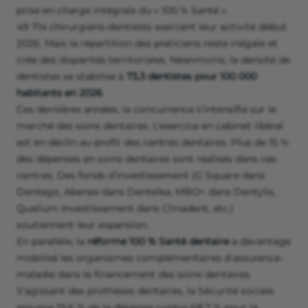
prise en charge intégrale du « 100 % Santé ».
49 714 chirurgiens-dentistes exercent leur activité début
2026. Mais la répartition des praticiens reste inégale et
crée des disparités territoriales. Néanmoins, la densité de
dentistes se stabilise à
73,3 dentistes pour 100 000
habitants en 2026
.
Ces dernières années, la concurrence s’intensifie sur le
marché des soins dentaires. L’exercice en cabinet libéral
est en déclin au profit des centres dentaires. Plus de 15 %
des dépenses en soins dentaires sont réalisés dans ces
centres. Des fonds d’investissement (G Square dans
Dentego, Abenex dans Dentelka, MBO+ dans Dentylis,
Qualium Investissement dans Clinadent, etc.)
soutiennent leur expansion.
En parallèle, la
réforme 100 % Santé dentaire
a davantage
mobilisé les organismes complémentaires d’assurance-
maladie dans le financement des soins dentaires.
S’agissant des prothèses dentaires, la Sécurité sociale
assume 19,6 % de la dépense contre 68,7 % pour la