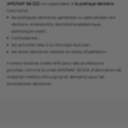
APE/NAF 86.23Z
correspondant à
la pratique dentaire
.
Cela inclut :
les pratiques dentaires générales ou spécialisées (art
dentaire, endodontie, dentisterie pédiatrique,
pathologie orale) ;
l’orthodontie ;
les activités liées à la chirurgie buccale ;
les actes dentaires réalisés en salles d’opération.
Il existe d’autres codes APE pour des professions
proches, comme le code APE/NAF 32.50A (Fabrication de
matériel médico-chirurgical et dentaire) pour les
prothésistes dentaires