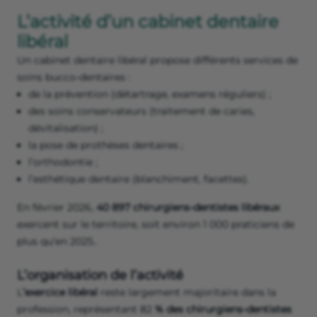
L’activité d’un cabinet dentaire
libéral
Un cabinet dentaire libéral propose différents services de
soins bucco-dentaires :
de la prévention (détartrage, examens réguliers) ;
des soins conservateurs (traitement de caries,
dévitalisation) ;
la pose de prothèses dentaires ;
l’orthodontie ;
l’esthétique dentaire (blanchiment, facettes).
En février 2026,
40 897 chirurgiens-dentistes libéraux
exercent sur le territoire, soit environ 1 000 praticiens de
plus qu’en 2025..
L’organisation de l’activité
L
’exercice libéral
reste largement majoritaire dans la
profession, représentant 82
% des chirurgiens-dentistes