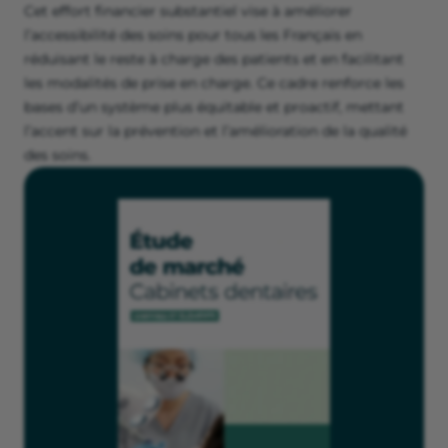
Cet effort financier substantiel vise à améliorer
l’accessibilité des soins pour tous les Français en
réduisant le reste à charge des patients et en facilitant
les modalités de prise en charge. Ce cadre renforce les
bases d’un système plus équitable et proactif, mettant
l’accent sur la prévention et l’amélioration de la qualité
des soins.