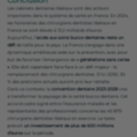
Conclusion
Les cabinets dentaires libéraux sont des acteurs
importants dans le système de santé en France. En 2024,
les honoraires des chirurgiens-dentistes libéraux en
France se sont élevés à 13,2 milliards d’euros.
Aujourd’hui, l’
accès aux soins bucco-dentaires reste un
défi
de taille pour le pays. La France s’engage dans une
dynamique ambitieuse axée sur la prévention, avec pour
but de favoriser l’émergence de
« générations sans caries
»
. Elle doit cependant faire face à un défi majeur : le
remplacement des chirurgiens-dentistes. D’ici 2030, 30
% des praticiens actuels auront pris leur retraite.
Dans ce contexte, la
convention dentaire 2023-2028
vise
à transformer le paysage de la santé bucco-dentaire. Cet
accord-cadre signé entre l’Assurance maladie et les
représentants des professionnels concerne les 40 879
chirurgiens-dentistes libéraux en exercice. Le texte
prévoit
un investissement de plus de 600 millions
d’euros
sur la période.