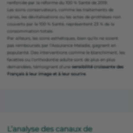
renforcée par la réforme du 100 % Santé de 2019.
Les soins conservateurs, comme les traitements de
caries, les dévitalisations ou les actes de prothèses non
couverts par le 100 % Santé, représentent 23 % de la
consommation totale.
Par ailleurs, les soins esthétiques, bien qu’ils ne soient
pas remboursés par l’Assurance Maladie, gagnent en
popularité. Des interventions comme le blanchiment, les
facettes ou l’orthodontie adulte sont de plus en plus
demandées, témoignant d’une
sensibilité croissante des
Français à leur image et à leur sourire
.
L’analyse des canaux de