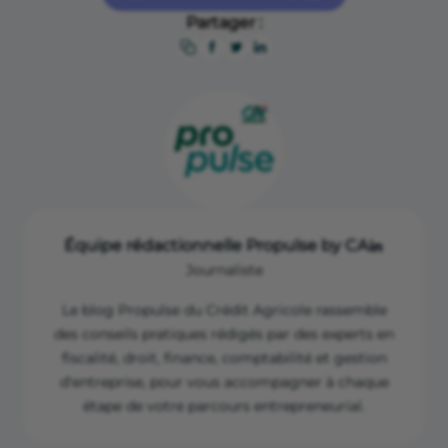
DRESS, comptes de la santé
Partager :
Les dépenses de santé en 2024_Edition 2025_DRESS
Équipe rédactionnelle Propulse by CA
Journaliste
Le blog Propulse du Crédit Agricole rassemble
des conseils pratiques rédigés par des experts en
fiscalité, droit, finance, comptabilité et gestion
d'entreprise, pour vous accompagner à chaque
étape de votre parcours entrepreneurial.