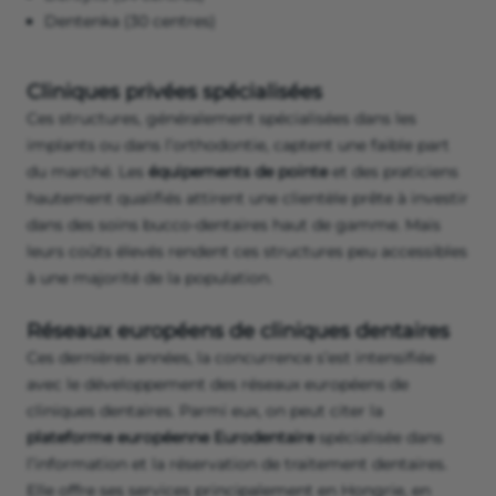
Dentenka (30 centres)
Cliniques privées spécialisées
Ces structures, généralement spécialisées dans les
implants ou dans l’orthodontie, captent une faible part
du marché. Les
équipements de pointe
et des praticiens
hautement qualifiés attirent une clientèle prête à investir
dans des soins bucco-dentaires haut de gamme. Mais
leurs coûts élevés rendent ces structures peu accessibles
à une majorité de la population.
Réseaux européens de cliniques dentaires
Ces dernières années, la concurrence s’est intensifiée
avec le développement des réseaux européens de
cliniques dentaires. Parmi eux, on peut citer la
plateforme européenne Eurodentaire
spécialisée dans
l’information et la réservation de traitement dentaires.
Elle offre ses services principalement en Hongrie, en