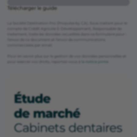
Télécharger le guide
La Société Destination Pro (Propulse by CA), Sous-traitant pour le
compte de Crédit Agricole E-Développement, Responsable de
traitement, traite les données recueillies dans ce formulaire pour :
l'envoi de ce document et l'envoi de communications
commerciales par email.
Pour en savoir plus sur la gestion de vos données personnelles et
pour exercer vos droits, reportez-vous à
la notice jointe
.