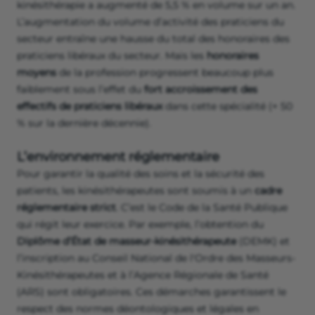
kinésithérapie a augmenté de 5,5 % en volume sur un an.
L’augmentation du volume d’activité des praticiens du
secteur entraîne une hausse du total des honoraires des
praticiens libéraux du secteur. Mais les
honoraires
moyens
de la profession progressent beaucoup plus
faiblement sous l’effet du
fort accroissement des
effectifs de praticiens libéraux
dans cette spécialité (+ 50
% sur la dernière décennie).
L’environnement réglementaire
Pour garantir la qualité des soins et la sécurité des
patients, les kinésithérapeutes sont soumis à un
cadre
réglementaire strict
. C’est le Code de la Santé Publique
qui régit leur exercice. Par exemple, l’obtention du
Diplôme d’État de masseur-kinésithérapeute
(DEMK) et
l’inscription au Conseil National de l'Ordre des Masseurs-
Kinésithérapeutes et à l’Agence Régionale de Santé
(ARS) sont obligatoires. Ces démarches garantissent le
respect des normes déontologiques et légales en