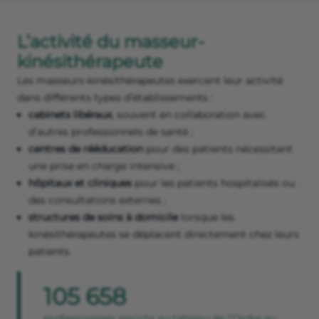
L’activité du masseur-
kinésithérapeute
Les masseurs-kinésithérapeutes exercent leur activité
dans différents types d’établissements :
cabinets libéraux
, souvent en collaboration avec
d’autres professionnels de santé ;
centres de rééducation
pour des patients nécessitant
une prise en charge intensive ;
hôpitaux et cliniques
pour les patients hospitalisés ou
des consultations externes ;
structures de soins à domicile
lorsque les
kinésithérapeutes se déplacent directement chez leurs
patients.
105 658
professionnels inscrits au tableau de l’Ordre au