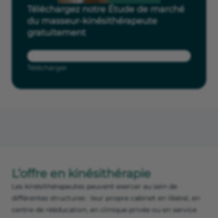
Téléchargez notre Étude de marché
du masseur-kinésithérapeute
gratuitement
Télécharger
L’offre en kinésithérapie
Les kinésithérapeutes peuvent exercer au sein de
différentes structures : leur propre cabinet en libéral, en
centre de rééducation, en clinique privée ou en service