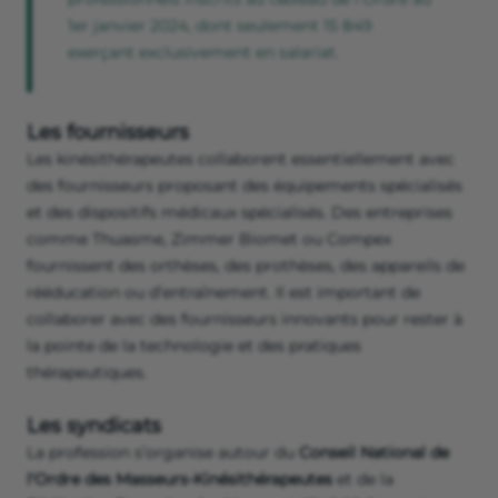
1er janvier 2024, dont seulement 15 849
exerçant exclusivement en salariat.
Les fournisseurs
Les kinésithérapeutes collaborent essentiellement avec
des fournisseurs proposant des équipements spécialisés
et des dispositifs médicaux spécialisés. Des entreprises
comme Thuasme, Zimmer Biomet ou Compex
fournissent des orthèses, des prothèses, des appareils de
rééducation ou d’entraînement. Il est important de
collaborer avec des fournisseurs innovants pour rester à
la pointe de la technologie et des pratiques
thérapeutiques.
Les syndicats
La profession s’organise autour du
Conseil National de
l'Ordre des Masseurs-Kinésithérapeutes
et de la