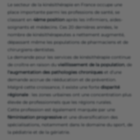
Le secteur de la kinésithérapie en France occupe une
place importante parmi les professions de santé, se
classant en
4ème position
après les infirmiers, aides-
soignants et médecins. Ces 20 dernières années, le
nombre de kinésithérapeutes a nettement augmenté,
dépassant même les populations de pharmaciens et de
chirurgiens-dentistes.
La demande pour les services de kinésithérapie continue
de croître en raison du
vieillissement de la population
, de
l'augmentation des pathologies chroniques
et d’une
demande accrue de rééducation et de prévention.
Malgré cette croissance, il existe une forte
disparité
régionale
: les zones urbaines ont une concentration plus
élevée de professionnels que les régions rurales.
Cette profession est également marquée par une
féminisation progressive
et une diversification des
spécialisations, notamment dans le domaine du sport, de
la pédiatrie et de la gériatrie.