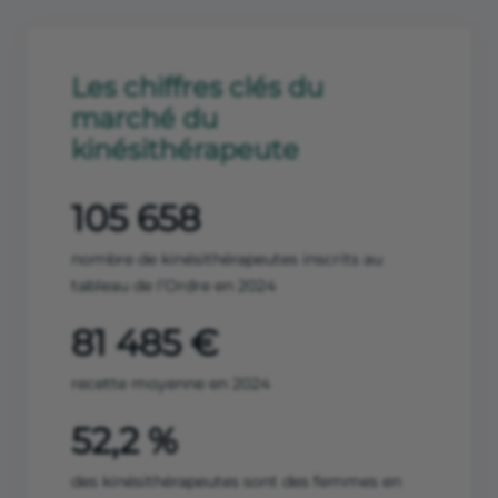
Les chiffres clés du
marché du
kinésithérapeute
105 658
nombre de kinésithérapeutes inscrits au
tableau de l’Ordre en 2024
81 485 €
recette moyenne en 2024
52,2 %
des kinésithérapeutes sont des femmes en