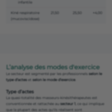
infantile
Kiné respiratoire
21,50
25,50
+4,00
(mucoviscidose)
L’analyse des modes d'exercice
Le secteur est segmenté par les professionnels
selon le
type d’actes
et
selon le mode d’exercice
.
Type d’actes
La quasi-totalité des masseurs-kinésithérapeutes est
conventionnée et rattachée au
secteur 1
, ce qui implique
que la plupart des actes qu'ils réalisent sont