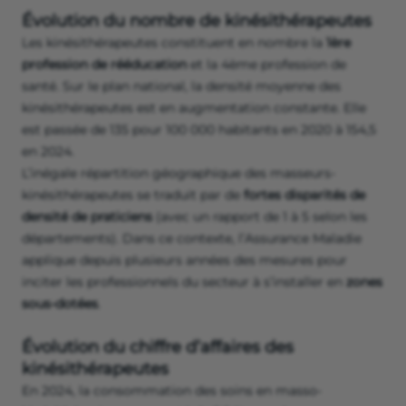
Évolution du nombre de kinésithérapeutes
Les kinésithérapeutes constituent en nombre la
1ère
profession de rééducation
et la 4ème profession de
santé. Sur le plan national, la densité moyenne des
kinésithérapeutes est en augmentation constante. Elle
est passée de 135 pour 100 000 habitants en 2020 à 154,5
en 2024.
L’inégale répartition géographique des masseurs-
kinésithérapeutes se traduit par de
fortes disparités de
densité de praticiens
(avec un rapport de 1 à 5 selon les
départements). Dans ce contexte, l’Assurance Maladie
applique depuis plusieurs années des mesures pour
inciter les professionnels du secteur à s’installer en
zones
sous-dotées
.
Évolution du chiffre d’affaires des
kinésithérapeutes
En 2024, la consommation des soins en masso-