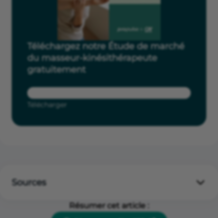
Téléchargez notre Étude de marché
du masseur-kinésithérapeute
gratuitement
Télécharger
Sources
Rempleo
Résumer cet article :
Ordre des Masseurs-Kinésithérapeutes