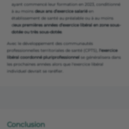
ayant commencé leur formation en 2023, conditionné
à au moins
deux ans d’exercice salarié
en
établissement de santé au préalable ou à au moins
d
eux premières années d’exercice libéral en zone sous-
dotée ou très sous-dotée
.
Avec le développement des communautés
professionnelles territoriales de santé (CPTS),
l'exercice
libéral coordonné pluriprofessionnel
se généralisera dans
les prochaines années alors que l'exercice libéral
individuel devrait se raréfier.
Conclusion