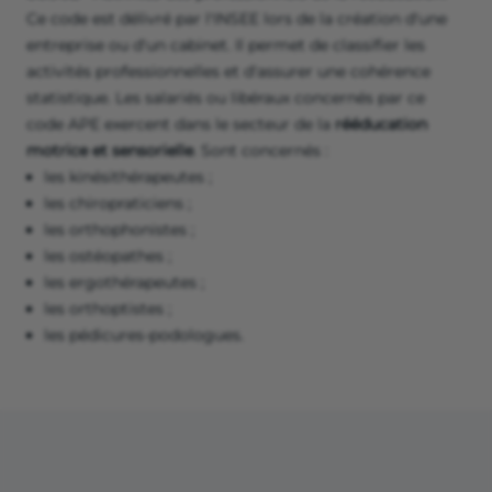
Ce code est délivré par l'INSEE lors de la création d'une
entreprise ou d'un cabinet. Il permet de classifier les
activités professionnelles et d'assurer une cohérence
statistique. Les salariés ou libéraux concernés par ce
code APE exercent dans le secteur de la
rééducation
motrice et sensorielle
. Sont concernés :
les kinésithérapeutes ;
les chiropraticiens ;
les orthophonistes ;
les ostéopathes ;
les ergothérapeutes ;
les orthoptistes ;
les pédicures-podologues.