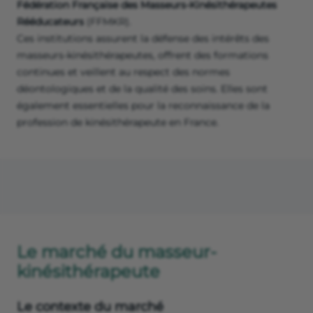
Fédération Française des Masseurs-Kinésithérapeutes
Rééducateurs
(FFMKR).
Ces institutions assurent la défense des intérêts des
masseurs-kinésithérapeutes, offrent des formations
continues et veillent au respect des normes
déontologiques et de la qualité des soins. Elles sont
également essentielles pour la reconnaissance de la
profession de kinésithérapeute en France.
Le marché du masseur-
kinésithérapeute
Le contexte du marché