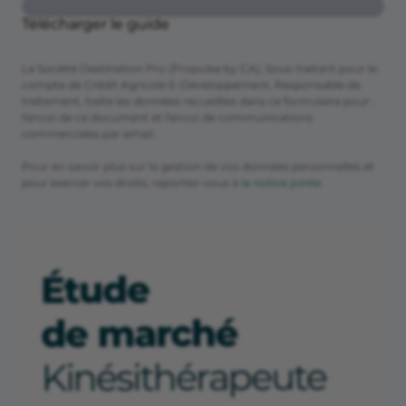
Télécharger le guide
La Société Destination Pro (Propulse by CA), Sous-traitant pour le
compte de Crédit Agricole E-Développement, Responsable de
traitement, traite les données recueillies dans ce formulaire pour :
l'envoi de ce document et l'envoi de communications
commerciales par email.
Pour en savoir plus sur la gestion de vos données personnelles et
pour exercer vos droits, reportez-vous à
la notice jointe
.