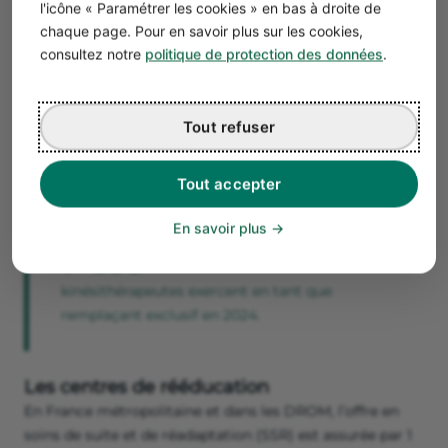
l'icône « Paramétrer les cookies » en bas à droite de
Franche-Comté et le Centre-Val de Loire sont délaissées.
chaque page. Pour en savoir plus sur les cookies,
Leur cabinet se situe le plus souvent en
zones urbaines
,
consultez notre
politique de protection des données
.
là où la demande est plus élevée.
Leur flexibilité et leur proximité avec les patients sont
des atouts majeurs. Ils peuvent personnaliser les soins et
Tout refuser
s’adapter rapidement aux besoins individuels.
En libéral, les masseurs-kinésithérapeutes peuvent
Tout accepter
exercer sous
différents statuts
: remplaçant, assistant,
collaborateur ou titulaire.
En savoir plus
7 635
kinésithérapeutes exercent en tant que
remplaçant exclusif en 2024.
Les centres de rééducation
En France métropolitaine et dans les DROM, l’offre en
soins de suite et de réadaptation (SSR) est assurée par 1