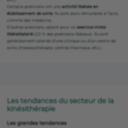
Certains praticiens ont une
activité libérale en
établissement de soins
. Ils sont alors rémunérés à l’acte,
comme des médecins.
D’autres praticiens optent pour un
exercice mixte
libéral/salarié
(2,5 % des praticiens libéraux). Ils sont
généralement salariés d’une clinique ou d’un centre de
soins (thalassothérapie, centres thermaux, etc.).
Les tendances du secteur de la
kinésithérapie
Les grandes tendances