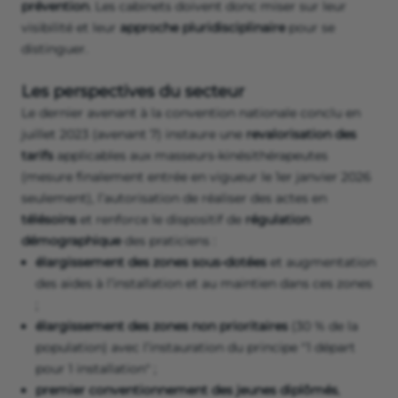
prévention
. Les cabinets doivent donc miser sur leur
visibilité et leur
approche pluridisciplinaire
pour se
distinguer.
Les perspectives du secteur
Le dernier avenant à la convention nationale conclu en
juillet 2023 (avenant 7) instaure une
revalorisation des
tarifs
applicables aux masseurs-kinésithérapeutes
(mesure finalement entrée en vigueur le 1er janvier 2026
seulement), l’autorisation de réaliser des actes en
télésoins
et renforce le dispositif de
régulation
démographique
des praticiens :
élargissement des zones sous-dotées
et augmentation
des aides à l’installation et au maintien dans ces zones
;
élargissement des zones non prioritaires
(30 % de la
population) avec l’instauration du principe "1 départ
pour 1 installation" ;
premier conventionnement des jeunes diplômés
,