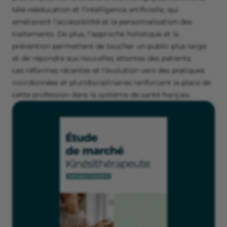
télé-rééducation et l’intelligence artificielle, qui
améliorent l’accessibilité et la personnalisation des
traitements. De plus, l’approche holistique et la
prévention permettent de toucher un public plus large
et de répondre aux nouvelles attentes des patients.
Les réformes récentes et l'évolution vers des pratiques
coordonnées et pluridisciplinaires renforcent la place de
cette profession dans le système de santé français.