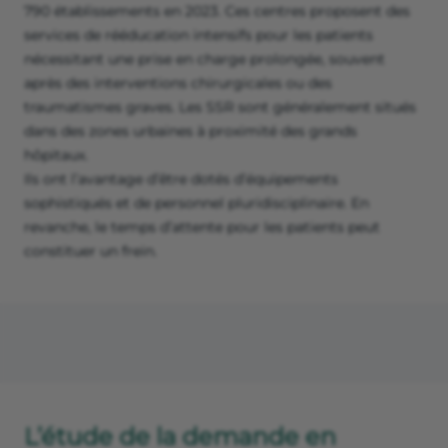
790 établissements en 2023. Ces centres proposent des
services de rééducation intensifs pour les patients
nécessitant une prise en charge prolongée, souvent
après des interventions chirurgicales ou des
traumatismes graves. Les SSR sont généralement situés
dans des zones urbaines à proximité des grands
hôpitaux.
Ils ont l’avantage d’être dotés d’équipements
sophistiqués et de personnel pluridisciplinaire. En
revanche, le temps d’attente pour les patients peut
constituer un frein.
L’étude de la demande en