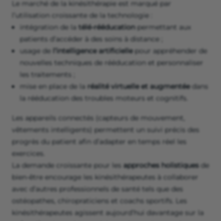
Le marché de la kinésithérapie est marqué par
l’utilisation croissante de la technologie :
intégration de la
télé-rééducation
permettant aux
patients d’accéder à des soins à distance ;
usage de
l’intelligence artificielle
pour appréhender de
nouvelles techniques de rééducation et personnaliser
les traitements ;
mise en place de la
réalité virtuelle et augmentée
dans
la rééducation des troubles moteurs et cognitifs.
Les appareils connectés (capteurs de mouvement,
vêtements intelligents) permettent un suivi précis des
progrès du patient afin d’adapter en temps réel les
exercices.
La demande croissante pour les
approches holistiques
de
bien-être encourage les kinésithérapeutes à collaborer
avec d’autres professionnels de santé tels que des
ostéopathes, chiropraticiens et coachs sportifs. Les
kinésithérapeutes agissent aujourd’hui davantage sur la