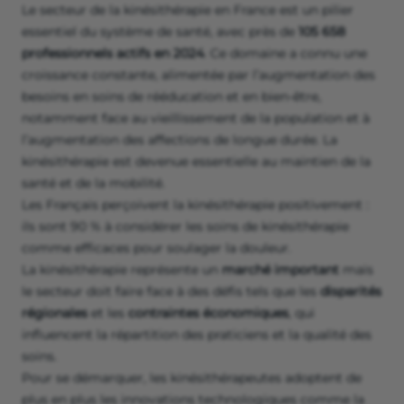
Le secteur de la kinésithérapie en France est un pilier
essentiel du système de santé, avec près de
105 658
professionnels actifs en 2024
. Ce domaine a connu une
croissance constante, alimentée par l’augmentation des
besoins en soins de rééducation et en bien-être,
notamment face au vieillissement de la population et à
l’augmentation des affections de longue durée. La
kinésithérapie est devenue essentielle au maintien de la
santé et de la mobilité.
Les Français perçoivent la kinésithérapie positivement :
ils sont 90 % à considérer les soins de kinésithérapie
comme efficaces pour soulager la douleur.
La kinésithérapie représente un
marché important
mais
le secteur doit faire face à des défis tels que les
disparités
régionales
et les
contraintes économiques
, qui
influencent la répartition des praticiens et la qualité des
soins.
Pour se démarquer, les kinésithérapeutes adoptent de
plus en plus les innovations technologiques comme la