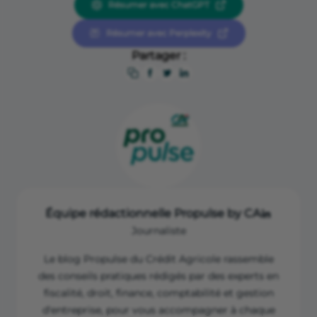
Résumer avec ChatGPT
Arcolib
Résumer avec Perplexity
ameli.fr
Partager :
Équipe rédactionnelle Propulse by CA
Journaliste
Le blog Propulse du Crédit Agricole rassemble
des conseils pratiques rédigés par des experts en
fiscalité, droit, finance, comptabilité et gestion
d'entreprise, pour vous accompagner à chaque