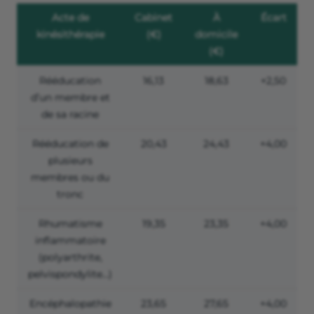
Acte de
Cabinet
À
Écart
kinésithérapie
(€)
domicile
(€)
Rééducation
16,13
18,63
+2,50
d’un membre et
de sa racine
Rééducation de
20,43
24,43
+4,00
plusieurs
membres ou du
tronc
Rhumatisme
19,35
23,35
+4,00
inflammatoire
(polyarthrite,
pelvispondylite…)
Encéphalopathie
23,65
27,65
+4,00