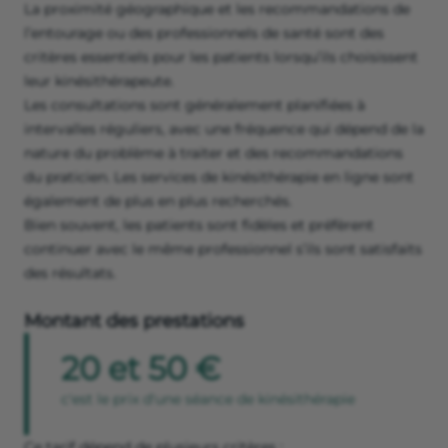
La proximité géographique et les recommandations de
l’entourage ou des professionnels de santé sont des
critères essentiels pour les patients lorsqu’ils choisissent
leur kinésithérapeute.
Les consultations sont généralement planifiées à
intervalles réguliers, avec une fréquence qui dépend de la
nature du problème à traiter et des recommandations
du praticien. Les services de kinésithérapie en ligne sont
également de plus en plus recherchés.
Bien souvent, les patients sont fidèles et préfèrent
continuer avec le même professionnel s’ils sont satisfaits
des résultats.
Montant des prestations
20 et 50 €
c'est le prix d'une séance de kinésithérapie
Ce tarif dépend de plusieurs critères :