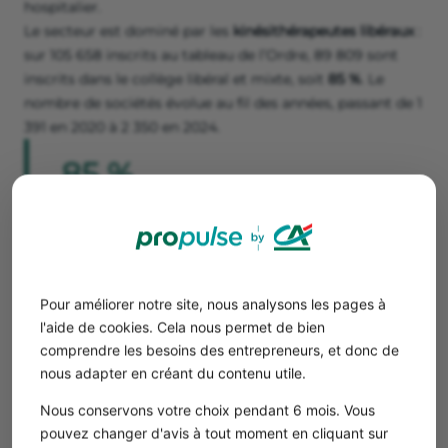
hospitalier.
Le secteur est dominé par les
kinésithérapeutes libéraux
:
sur 105 658 inscrits au tableau de l’Ordre, 89 809 sont
inscrits dans le collège libéral et mixte, soit
85 %
. Le
nombre de sociétés évolue au fil des années, passant de 1
391 en 2020 à 2 350 en 2024.
85 %
des masseurs-kinésithérapeutes exercent en
libéral en 2024
Les kinésithérapeutes libéraux
Pour améliorer notre site, nous analysons les pages à
Les kinésithérapeutes en exercice libéral représentent la
l'aide de cookies. Cela nous permet de bien
majorité du marché. Ils sont présents partout en France,
comprendre les besoins des entrepreneurs, et donc de
avec une nette préférence pour l’Île-de-France et les
nous adapter en créant du contenu utile.
régions du sud
(Auvergne-Rhône-Alpes, Occitanie,
Nous conservons votre choix pendant 6 mois. Vous
Provence-Alpes-Côte-d’Azur). Certaines régions de
pouvez changer d'avis à tout moment en cliquant sur
métropole comme la Normandie, la Bourgogne-