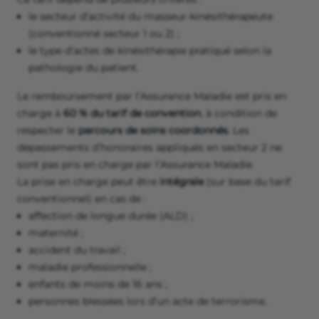
le secteur d’activité du masseur-kinésithérapeute
(conventionné secteur 1 ou 2) ;
le type d’actes de kinésithérapie pratiqué selon la
pathologie du patient.
Le remboursement par l’Assurance Maladie est pris en
charge à
60 % du tarif de convention
, à condition de
respecter le
parcours de soins coordonnés
. Les
dépassements d’honoraires appliqués en secteur 2 ne
sont pas pris en charge par l’Assurance Maladie.
La prise en charge peut être
intégrale
(sur base du tarif
conventionnel) en cas de :
affection de longue durée (ALD) ;
maternité ;
accident du travail ;
maladie professionnelle ;
enfants de moins de 16 ans ;
personnes blessées lors d’un acte de terrorisme.