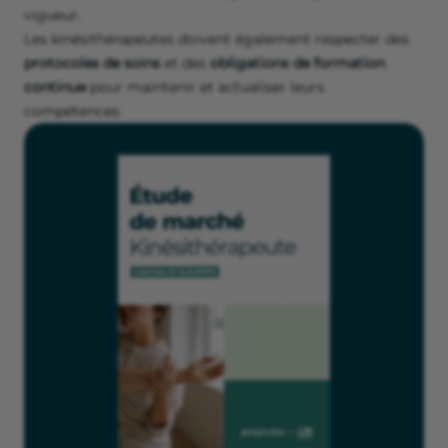
vigueur.
Les kinésithérapeutes doivent également respecter des
protocoles de soins
et des
obligations de formation
continue
pour maintenir et actualiser leurs
compétences.