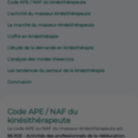
Code APE / NAF du kinésithérapeute
L’activité du masseur-kinésithérapeute
Le marché du masseur-kinésithérapeute
L’offre en kinésithérapie
L’étude de la demande en kinésithérapie
L’analyse des modes d'exercice
Les tendances du secteur de la kinésithérapie
Conclusion
Code APE / NAF du
kinésithérapeute
Le code APE ou NAF du masseur-kinésithérapeute est :
86.90E - Activités des professionnels de la rééducation
.