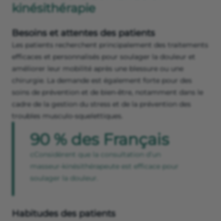
kinésithérapie
Besoins et attentes des patients
Les patients recherchent principalement des traitements
efficaces et personnalisés pour soulager la douleur et
améliorer leur mobilité après une blessure ou une
chirurgie. La demande est également forte pour des
soins de prévention et de bien-être, notamment dans le
cadre de la gestion du stress et de la prévention des
troubles musculo-squelettiques.
90 % des Français
cConsidèrent que la consultation d’un
masseur-kinésithérapeute est efficace pour
soulager la douleur.
Habitudes des patients