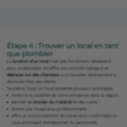
Étape 4 : Trouver un local en tant
que plombier
La
location d’un local
n’est pas forcément nécessaire
pour un plombier. En effet, son activité l’oblige à se
déplacer sur des chantiers
ou à travailler directement à
domicile chez ses clients.
Toutefois, louer un local présente plusieurs avantages :
renforce la visibilité de votre entreprise dans la région ;
permet de
stocker du matériel
et des outils ;
donne une image plus professionnelle ;
offre un environnement de travail plus confortable (si
vous envisagez d’embaucher du personnel).