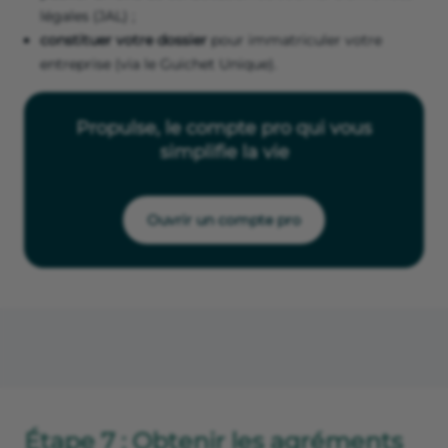
légales (JAL) ;
constituer votre dossier
pour immatriculer votre
entreprise (via le Guichet Unique).
Propulse, le compte pro qui vous
simplifie la vie
Ouvrir un compte pro
Étape 7 : Obtenir les agréments