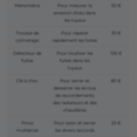
Manomètre
Pour mesurer la
50 €
pression d'eau dans
les tuyaux
Trousse de
Pour réparer
30 €
colmatage
rapidement les fuites
Détecteur de
Pour localiser les
100 €
fuites
fuites dans les
tuyaux
Clé à choc
Pour serrer et
80 €
desserrer les écrous
de raccordements
des radiateurs et des
chaudières
Pince
Pour saisir et serrer
25 €
multiprise
les divers raccords