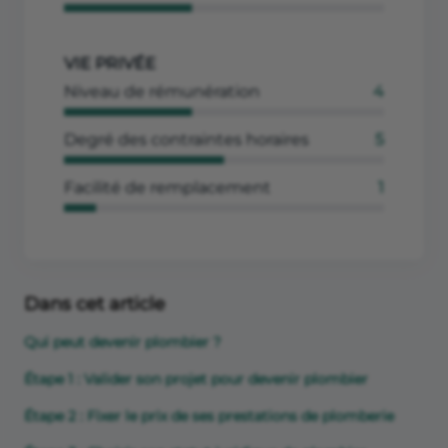
VIE PRIVÉE
Niveau de rémunération
4
Degré des contraintes horaires
5
Facilité de remplacement
1
Dans cet article
Qui peut devenir plombier ?
Étape 1 : Valider son projet pour devenir plombier
Étape 2 : Fixer le prix de ses prestations de plomberie