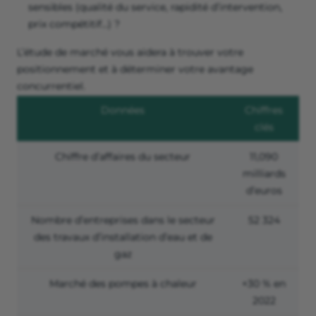
sensibles (qualité du service, rapidité d’intervention,
prix compétitif…) ?
L’étude de marché vous aidera à trouver votre
positionnement et à déterminer votre avantage
concurrentiel.
Données
Chiffres
clés
Chiffre d’affaires du secteur
11,090
milliards
d’euros
Nombre d’entreprises dans le secteur
52 324
des travaux d’installation d’eau et de
gaz
Marché des pompes à chaleur
+30 % en
2022