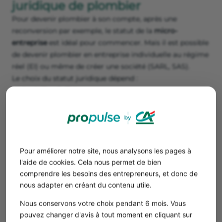
juridique de plombier
Pour devenir plombier à son compte, après une
reconversion par exemple, le statut de la
micro-
entreprise
est idéal pour commencer. Mais il est possible
de devenir plombier en entreprise individuelle au régime
réel (EI) ou même de créer une société (SARL, SAS).
Le choix du statut juridique dépend :
du chiffre d’affaires ;
de l’imposition souhaitée ;
du souhait de s’associer ou non.
Un plombier indépendant peut commencer comme
auto-entrepreneur, et si son activité se développe, passer
Pour améliorer notre site, nous analysons les pages à
au régime réel qui n’a pas de plafond de chiffre d’affaires
l'aide de cookies. Cela nous permet de bien
et qui permet de déduire ses frais.
comprendre les besoins des entrepreneurs, et donc de
nous adapter en créant du contenu utile.
Statut
Avantages
Inconvénients
Nous conservons votre choix pendant 6 mois. Vous
Micro-
Création et
Impossible de
pouvez changer d'avis à tout moment en cliquant sur
entreprise
gestion facilitée
déduire ses frais