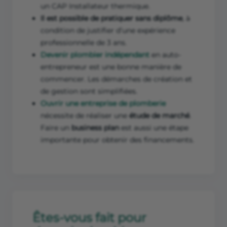
un CAP Installateur thermique.
Il est possible de pratiquer sans diplôme
, à
condition de justifier d’une expérience
professionnelle de 3 ans.
Devenir plombier indépendant
en auto-
entrepreneur est une bonne manière de
commencer. Les démarches de création et
de gestion sont simplifiées.
Ouvrir une entreprise de plomberie
nécessite de réaliser une
étude de marché
.
Faire un
business plan
est aussi une étape
importante pour obtenir des financements.
Êtes-vous fait pour