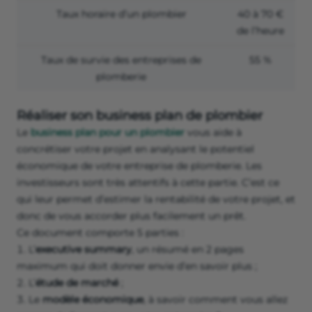
Taux horaire d’un plombier
40 à 70 €
de l’heure
Taux de survie des entreprises de
55 %
plomberie
Réaliser son business plan de plombier
Le
business plan pour un plombier
vous aide à
concrétiser votre projet en analysant le potentiel
économique de votre entreprise de plomberie. Les
investisseurs sont très attentifs à cette partie. C’est ce
qui leur permet d’estimer la rentabilité de votre projet, et
donc de vous accorder plus facilement un prêt.
Ce document comporte 5 parties :
L’
executive summary
, un résumé en 2 pages
maximum qui doit donner envie d’en savoir plus ;
L’
étude de marché
;
Le
modèle économique
, à savoir comment vous allez