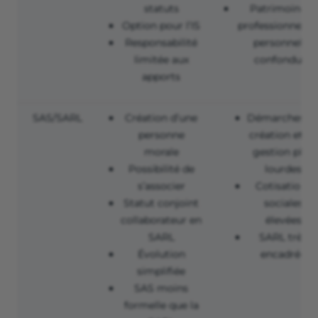
statuts
Patrimoine
Option pour l’IS
professionnel et
Responsabilité
personnel
limitée aux
confondu
apports
SAS/SARL
Création d’une
Démarches d
personne
création et de
morale
gestion plus
Possibilité de
lourdes
s’associer
Cotisations
Statut conjoint
sociales
collaborateur en
élevées
SARL
SARL très
Évolution
encadrée
simplifiée
SAS moins
formelle que la