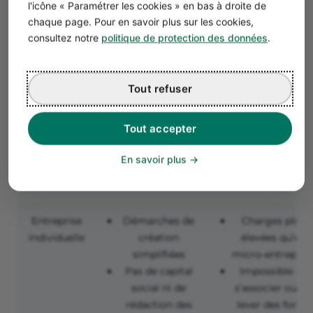
l'icône « Paramétrer les cookies » en bas à droite de
Cotisations
professionnels
chaque page. Pour en savoir plus sur les cookies,
sociales simples
Plafonds de
consultez notre
politique de protection des données
.
(21,2 % du CA)
chiffre d’affaires
Possibilité
(77 700 € en
d’opter pour le
prestations de
Tout refuser
versement
services)
fiscal libératoire
Peu de
Tout accepter
protection
sociale
En savoir plus
Manque de
crédibilité
Entreprise
Démarches de
Charges plus
individuelle
création
élevées qu’en
simplifiées
micro-entrepris
Pas de capital
Impossible de
social ni de
s’associer ou de
rédaction des
lever des fonds