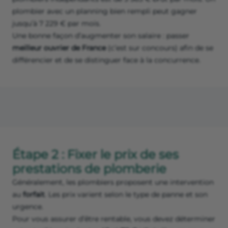
plombier avec un planning bien rempli peut gagner
jusqu’à 7 229 € par mois.
Une bonne façon d’augmenter son salaire : passer
meilleur ouvrier de France
(c’est sur concours) afin de se
différencier et de se distinguer face à la concurrence.
Étape 2 : Fixer le prix de ses
prestations de plomberie
Généralement, les plombiers proposent une intervention
au
forfait
. Les prix varient selon le type de panne et son
urgence.
Pour vous assurer d’être rentable, vous devez déterminer