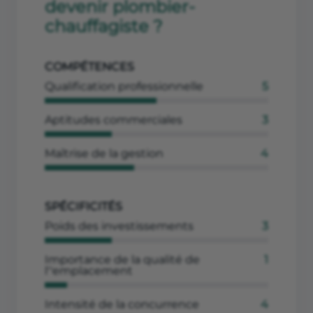
devenir plombier-
chauffagiste ?
COMPÉTENCES
Qualification professionnelle
5
Aptitudes commerciales
3
Maîtrise de la gestion
4
SPÉCIFICITÉS
Poids des investissements
3
Importance de la qualité de
1
l''emplacement
Intensité de la concurrence
4