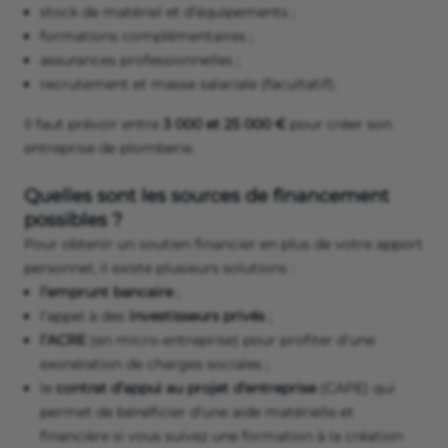
stock de matériel et d’équipements ;
formations complémentaires ;
assurances professionnelles ;
recrutement et masse salariale (facultatif).
Il faut prévoir entre
3 000 et 25 000 €
pour créer son
entreprise de plomberie.
Quelles sont les sources de financement
possibles ?
Pour obtenir un soutien financier en plus de votre apport
personnel, il existe plusieurs solutions :
l’emprunt bancaire
;
l’appel à des
investisseurs privés
;
l’ACRE
(en micro-entreprise) pour profiter d’une
exonération de charges sociales ;
le
contrat d’appui au projet d’entreprise
(CAPE) qui
permet de bénéficier d’une aide matérielle et
financière si vous suivez une formation à la création