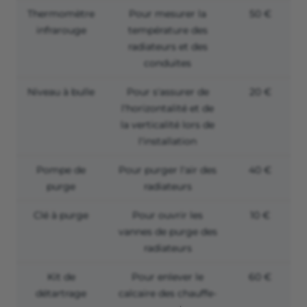
Thermomètre
Pour mesurer la
50 €
infrarouge
température des
radiateurs et des
conduites
Niveau à bulle
Pour s'assurer de
20 €
l'horizontalité et de
la verticalité lors de
l'installation
Pompe de
Pour purger l'air des
40 €
purge
radiateurs
Clé à purge
Pour ouvrir les
10 €
vannes de purge des
radiateurs
Kit de
Pour enlever le
60 €
détartrage
calcaire des chauffe-