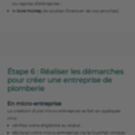
ou reprise d’entreprise ;
le
love money
(le soutien financier de vos proches).
Étape 6 : Réaliser les démarches
pour créer une entreprise de
plomberie
En micro-entreprise
La création d’une micro-entreprise se fait en quelques
clics :
vérifiez votre éligibilité au statut ;
déclarez votre micro-entreprise via le Guichet Unique ;