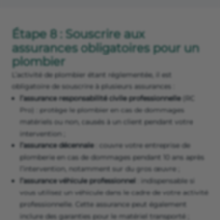
Étape 8 : Souscrire aux
assurances obligatoires pour un
plombier
L’activité de plombier étant réglementée, il est
obligatoire de souscrire à plusieurs assurances :
l’assurance responsabilité civile professionnelle
(RC
Pro) : protège le plombier en cas de dommages
matériels ou non, causés à un client pendant votre
intervention ;
l’assurance décennale
: couvre votre entreprise de
plomberie en cas de dommages pendant 10 ans après
l’intervention, notamment sur du gros œuvre ;
l’assurance véhicule professionnel
: indispensable si
vous utilisez un véhicule dans le cadre de votre activité
professionnelle. Cette assurance peut également
inclure des garanties pour le matériel transporté ;