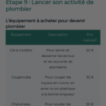
Étape 9 : Lancer son activité de
plombier
L’équipement à acheter pour devenir
plombier
Équipement
Description
Prix
indicatif
Clé à molette
Pour serrer et
20 €
desserrer les écrous
et les raccords de
plomberie
Coupe-tube
Pour couper les
30 €
tuyaux en cuivre, en
acier ou en plastique
à la bonne longueur
Chalumeau
Pour souder les
50 €