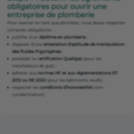
obligatoires pour ouvrir une
entreprise de plomberie
Pour exercer en tant que plombier, vous devez respecter
certaines obligations :
justifier d’un
diplôme en plomberie
;
disposer d’une
attestation d’aptitude de manipulation
des fluides frigorigènes
;
posséder la c
ertification Qualigaz
(pour les
installateurs de gaz) ;
adhérer aux
normes NF et aux réglementations RT
2012 ou RE 2020
(pour les bâtiments neufs) ;
respecter les
conditions d’honorabilité
(non-
condamnation).