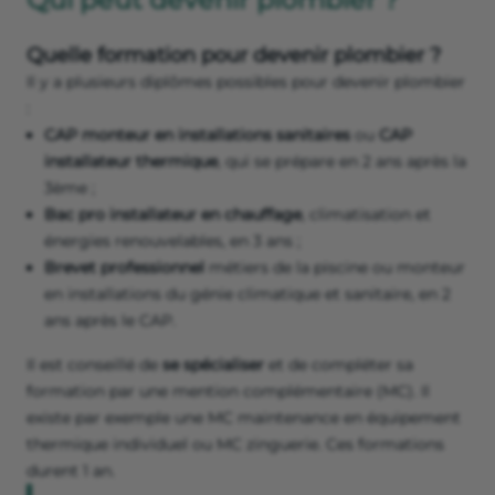
Quelle formation pour devenir plombier ?
Il y a plusieurs diplômes possibles pour devenir plombier
:
CAP monteur en installations sanitaires
ou
CAP
installateur thermique
, qui se prépare en 2 ans après la
3ème ;
Bac pro installateur en chauffage
, climatisation et
énergies renouvelables, en 3 ans ;
Brevet professionnel
métiers de la piscine ou monteur
en installations du génie climatique et sanitaire, en 2
ans après le CAP.
Il est conseillé de
se spécialiser
et de compléter sa
formation par une mention complémentaire (MC). Il
existe par exemple une MC maintenance en équipement
thermique individuel ou MC zinguerie. Ces formations
durent 1 an.