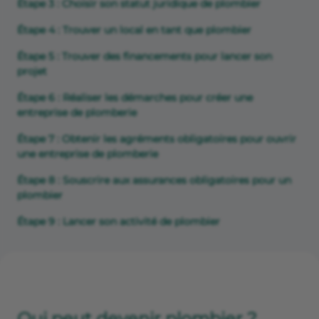
Étape 3 : Choisir son statut juridique de plombier
Étape 4 : Trouver un local en tant que plombier
Étape 5 : Trouver des financements pour lancer son
projet
Étape 6 : Réaliser les démarches pour créer une
entreprise de plomberie
Étape 7 : Obtenir les agréments obligatoires pour ouvrir
une entreprise de plomberie
Étape 8 : Souscrire aux assurances obligatoires pour un
plombier
Étape 9 : Lancer son activité de plombier
Qui peut devenir plombier ?