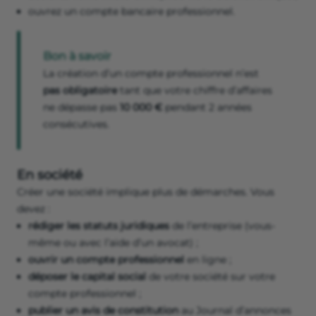
ouvrez un compte bancaire professionnel.
Bon à savoir
La création d’un compte professionnel n’est
pas obligatoire
tant que votre chiffre d’affaires
ne dépasse pas
10 000 €
pendant 2 années
consécutives.
En société
Créer une société implique plus de démarches. Vous
devez :
rédiger les statuts juridiques
de l’entreprise (vous-
même ou avec l’aide d’un avocat) ;
ouvrir un compte professionnel
en ligne ;
déposer le capital social
de votre société sur votre
compte professionnel ;
publier un avis de constitution
au Journal d’annonces