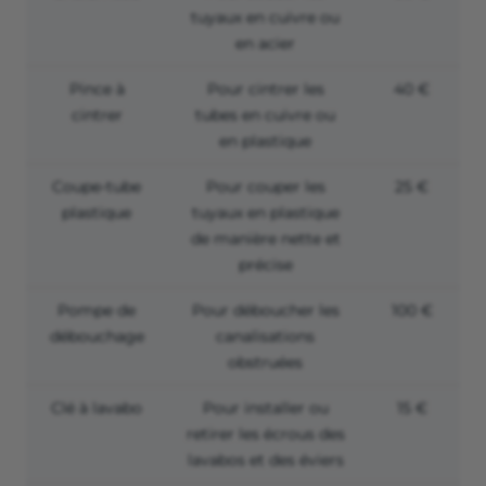
tuyaux en cuivre ou
en acier
Pince à
Pour cintrer les
40 €
cintrer
tubes en cuivre ou
en plastique
Coupe-tube
Pour couper les
25 €
plastique
tuyaux en plastique
de manière nette et
précise
Pompe de
Pour déboucher les
100 €
débouchage
canalisations
obstruées
Clé à lavabo
Pour installer ou
15 €
retirer les écrous des
lavabos et des éviers