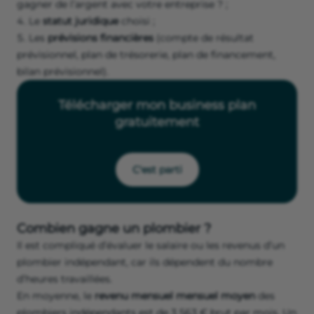
gagner de l’argent avec votre entreprise ? ;
Le
statut juridique
choisi ;
Les
prévisions financières
(compte de résultat
prévisionnel, plan de trésorerie, plan de financement,
bilan prévisionnel).
Télécharger mon business plan
gratuitement
C'est parti
Combien gagne un plombier ?
Il est compliqué d’évaluer le salaire ou les revenus d’un
plombier indépendant, car ils dépendent du nombre
d’heures travaillées.
En moyenne, le
revenu mensuel mensuel moyen
des
plombiers indépendants est de 3 563 € brut par mois. Un