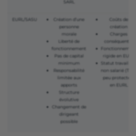
SARL
EURL/SASU
Création d’une
Coûts de
personne
création
morale
Charges
Liberté de
conséquentes
fonctionnement
Fonctionnemen
Pas de capital
rigide en EURL
minimum
Statut travailleu
Responsabilité
non salarié (TNS
limitée aux
peu protecteur
apports
en EURL
Structure
évolutive
Changement de
dirigeant
possible