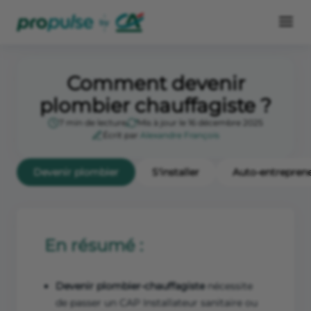
Comment devenir
plombier chauffagiste ?
7 min de lecture
Mis à jour le 16 décembre 2025
Écrit par
Alexandre François
Devenir plombier
S'installer
Auto-entrepren
En résumé :
Devenir plombier-chauffagiste
nécessite
de passer un CAP Installateur sanitaire ou