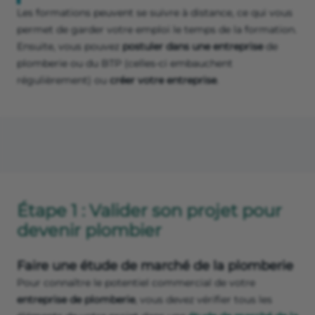
Les formations peuvent se suivre à distance, ce qui vous
permet de garder votre emploi le temps de la formation.
Ensuite, vous pouvez
postuler dans une entreprise
de
plomberie ou du BTP (celles-ci embauchent
régulièrement) ou
créer votre entreprise
.
Étape 1 : Valider son projet pour
devenir plombier
Faire une étude de marché de la plomberie
Pour connaître le potentiel commercial de votre
entreprise de plomberie
, vous devez vérifier tous les