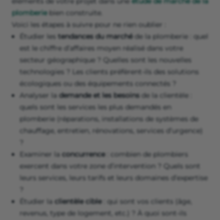
éléments de votre projet dans une
étude de marché de la
plomberie
bien construite.
Voici les étapes à suivre pour ne rien oublier :
Étudier les
tendances du marché
de la plomberie : quel
est le chiffre d’affaires moyen réalisé dans votre
secteur géographique ? Quelles sont les nouvelles
technologies ? Les clients préfèrent-ils des solutions
écologiques ou des équipements connectés ?
Analyser la
demande et les besoins
de la clientèle :
quels sont les services les plus demandés en
plomberie (réparations, installations de systèmes de
chauffage, entretien, rénovations, services d’urgence)
?
Examiner la
concurrence
: combien de plombiers
exercent dans votre zone d’intervention ? Quels sont
leurs services, leurs tarifs et leurs domaines d’expertise
?
Étudier la
clientèle cible
: qui sont vos clients (âge,
revenus, type de logement, etc.) ? À quoi sont-ils