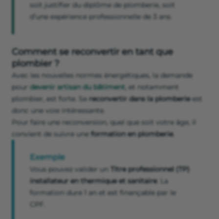
soit justifier du diplôme de plomberie, soit
d’une expérience professionnelle de 3 ans.
Comment se reconvertir en tant que
plombier ?
Avec les nouvelles normes énergétiques, la demande
pour
devenir artisan du bâtiment
, et notamment
plombier, est forte. Se
reconvertir dans la plomberie
est
donc une voie intéressante.
Pour faire une reconversion, quel que soit votre âge, il
convient de suivre une
formation en plomberie
.
Exemple
Vous pouvez valider un
Titre professionnel (TP)
installateur en thermique et sanitaire
. La
formation dure 1 an et est finançable par le
CPF.