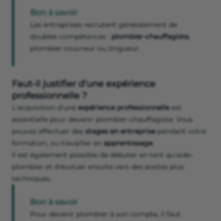
Bon à savoir
Les entreprises recrutent généralement de
doubles compétences :
plombier-chauffagiste
,
plombier-couvreur ou zingueur.
Faut-il justifier d’une expérience
professionnelle ?
L'acquisition d'une
expérience professionnelle
est
essentielle pour devenir plombier-chauffagiste. Vous
pouvez effectuer des
stages en entreprise
pendant votre
formation, ou travailler en
apprentissage
.
Il est également possible de débuter en tant qu'aide-
plombier et d'évoluer ensuite vers des postes plus
techniques.
Bon à savoir
Pour devenir plombier à son compte, il faut