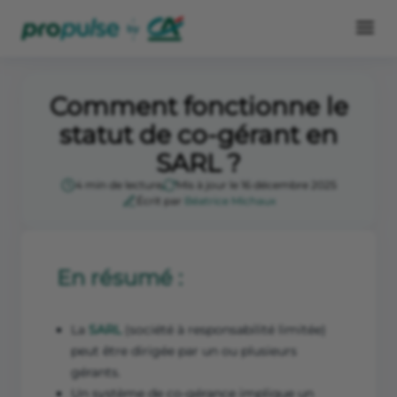
Comment fonctionne le
statut de co-gérant en
SARL ?
4 min de lecture
Mis à jour le 16 décembre 2025
Écrit par
Béatrice Michaux
En résumé :
La
SARL
(société à responsabilité limitée)
peut être dirigée par un ou plusieurs
gérants.
Un système de co-gérance implique un