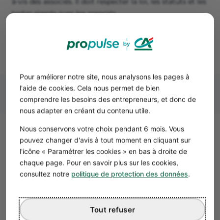
à-vis des associés. Il doit respecter la loi, les statuts et les
textes signés avec les associés.
La responsabilité civile ou pénale du co-gérant peut être
engagée, comme celle du gérant, à raison des fautes
commises dans l’exercice de mon mandat.
Pour améliorer notre site, nous analysons les pages à
l'aide de cookies. Cela nous permet de bien
comprendre les besoins des entrepreneurs, et donc de
nous adapter en créant du contenu utile.
Nous conservons votre choix pendant 6 mois. Vous
Quels avantages et
pouvez changer d'avis à tout moment en cliquant sur
inconvénients à une co-gérance
l'icône « Paramétrer les cookies » en bas à droite de
chaque page. Pour en savoir plus sur les cookies,
en SARL ?
consultez notre
politique de protection des données
.
Le principal avantage de la co-gérance est le
partage des
missions
. Ainsi, la direction de la société, partagée entre
plusieurs personnes, est plus efficace.
Tout refuser
En outre, la direction est assurée en permanence, y