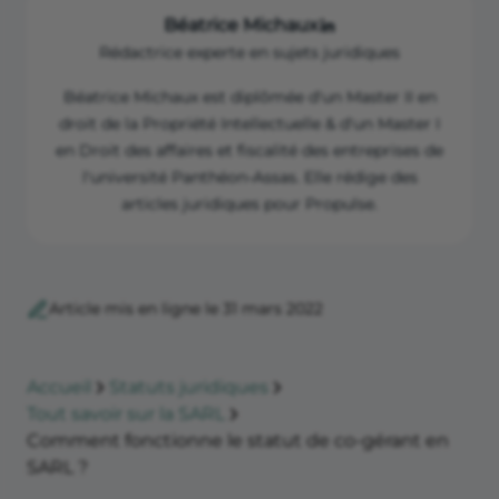
Béatrice Michaux
Rédactrice experte en sujets juridiques
Béatrice Michaux est diplômée d'un Master II en
droit de la Propriété Intellectuelle & d'un Master I
en Droit des affaires et fiscalité des entreprises de
l'université Panthéon-Assas. Elle rédige des
articles juridiques pour Propulse.
Article mis en ligne le 31 mars 2022
Accueil
Statuts juridiques
Tout savoir sur la SARL
Comment fonctionne le statut de co-gérant en
SARL ?