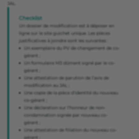
JAL.
Checklist
Un dossier de modification est à déposer en
ligne sur le site guichet unique. Les pièces
justificatives à joindre sont les suivantes :
Un exemplaire du PV de changement de co-
gérant ;
Un formulaire M3 dûment signé par le co-
gérant ;
Une attestation de parution de l’avis de
modification au JAL ;
Une copie de la pièce d’identité du nouveau
co-gérant ;
Une déclaration sur l’honneur de non-
condamnation signée par nouveau co-
gérant ;
Une attestation de filiation du nouveau co-
gérant ;