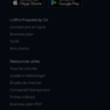
L'offre Propulse by CA
Compte pro en ligne
Business plan
Tarifs
Avis clients
Ressources utiles
Tous les articles
Guides à télécharger
Études de marché
Comparatif banque pro
Fiches métiers
Business plan PDF