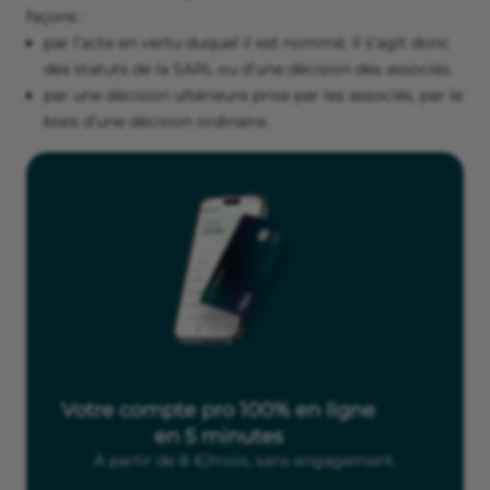
façons :
par l’acte en vertu duquel il est nommé. Il s’agit donc
des statuts de la SARL ou d’une décision des associés.
par une décision ultérieure prise par les associés, par le
biais d’une décision ordinaire.
Votre compte pro 100% en ligne
en 5 minutes
À partir de 8 €/mois, sans engagement.