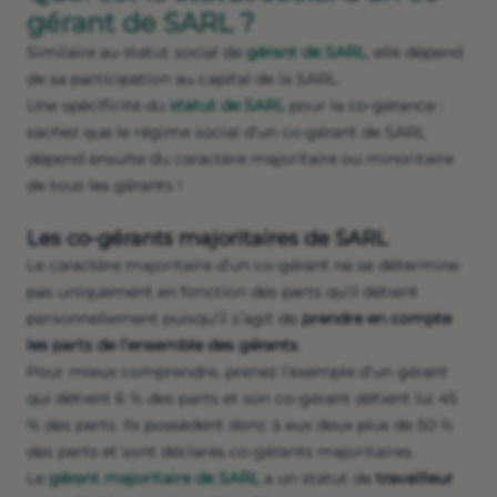
gérant de SARL ?
Similaire au statut social de
gérant de SARL
, elle dépend
de sa participation au capital de la SARL.
Une spécificité du
statut de SARL
pour la co-gérance :
sachez que le régime social d’un co-gérant de SARL
dépend ensuite du caractère majoritaire ou minoritaire
de tous les gérants !
Les co-gérants majoritaires de SARL
Le caractère majoritaire d’un co-gérant ne se détermine
pas uniquement en fonction des parts qu’il détient
personnellement puisqu’il s’agit de
prendre en compte
les parts de l’ensemble des gérants
.
Pour mieux comprendre, prenez l’exemple d’un gérant
qui détient 6 % des parts et son co-gérant détient lui 45
% des parts. Ils possèdent donc à eux deux plus de 50 %
des parts et sont déclarés co-gérants majoritaires.
Le
gérant majoritaire de SARL
a un statut de
travailleur