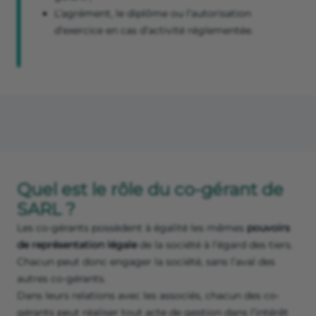
L’agrément, le diplôme ou l’autorisation
d’exercice en cas d’activité réglementée.
Quel est le rôle du co-gérant de
SARL ?
Les co-gérants possèdent à égalité les mêmes
pouvoirs
de représentation légale
de la société à l’égard des tiers.
Chacun peut donc engager la société, sans l’aval des
autres co-gérants.
Dans leurs relations avec les associés, chacun des co-
gérants peut réaliser tout acte de gestion dans l’intérêt