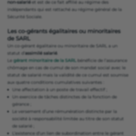
non-salarié
et est de ce fait affilié au régime des
indépendants qui est rattaché au régime général de la
Sécurité Sociale.
Les co-gérants égalitaires ou minoritaires
de SARL
Un co-gérant égalitaire ou minoritaire de SARL a un
statut d’
assimilé salarié
.
Le
gérant minoritaire de la SARL
bénéficie de l’assurance
chômage en cas de cumul de son mandat social avec le
statut de salarié mais la validité de ce cumul est soumise
aux quatre conditions cumulatives suivantes :
Une affectation à un poste de travail effectif ;
Un exercice de tâches distinctes de la fonction de
gérance ;
Le versement d’une rémunération distincte par la
société à responsabilité limitée au titre de son statut
de salarié ;
L’existence d’un lien de subordination entre le gérant