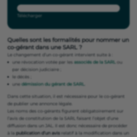
Télécharger
Quelles sont les formalités pour nommer un
co-gérant dans une SARL ?
Le changement d’un co-gérant intervient suite à :
une révocation votée par les
associés de la SARL
ou
par décision judiciaire ;
le décès ;
une
démission du gérant de SARL
.
Dans cette situation, il est nécessaire pour le co-gérant
de publier une annonce légale.
Les noms des co-gérants figurent obligatoirement sur
l’avis de constitution de la SARL faisant l’objet d’une
diffusion dans un JAL. Il est donc nécessaire de procéder
à la
publication d’un avis
relatif à la modification dans un