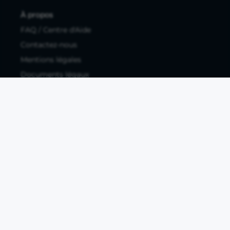
À propos
FAQ / Centre d'Aide
Contactez-nous
Mentions légales
Documents légaux
Protection des données personnelles
Protection des données personnelles compte pro
Paramétrer les cookies
Compte ouvert, sous réserve d'acceptation, auprès d'Okali,
filiale du groupe Crédit Agricole, établissement de monnaie
électronique enregistré à l'ACPR (REGAFI 17448,
www.regafi.fr), SAS au capital social de 5.660.962,00 €, 50 rue
La Boétie, 75008 Paris, RCS Paris 890 111 776. Propulse by CA
est une offre distribuée par Crédit Agricole SA, établissement
de crédit de droit français agréé par l'ACPR, SA au capital
social de 9 123 093 081,00 €, 12, place des Etats-Unis, 92127
Montrouge cedex. R.C.S Nanterre 784 608 416.