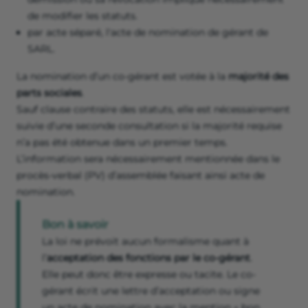
de modifier les statuts.
par acte séparé, l'acte de nomination de gérant de
SARL.
La nomination d’un co-gérant est votée à la
majorité des
parts sociales
.
Sauf clause contraire des statuts, elle est nécessairement
suivie d’une seconde consultation si la majorité requise
n’a pas été obtenue dans un premier temps.
L’information sera nécessairement mentionnée dans le
procès-verbal (PV) d’assemblée faisant ainsi acte de
nomination.
Bon à savoir
La loi ne prévoit aucun formalisme quant à
l’
acceptation des fonctions par le co-gérant
.
Elle peut donc être expresse ou tacite. Le co-
gérant écrit une lettre d’acceptation ou signe
un acte de nomination avec la mention « bon