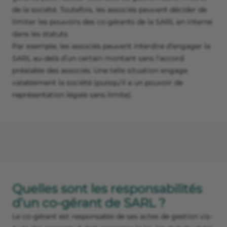
de la société. Toutefois, les associés peuvent décider de
limiter les pouvoirs des co-gérants de la SARL en interne
dans les statuts.
Par exemple, les associés peuvent interdire d’engager la
SARL au-delà d’un certain montant sans l’accord
préalable des associés. Une telle situation engage
valablement la société (puisqu’il a un pouvoir de
représentation légale sans limite).
Quelles sont les responsabilités
d’un co-gérant de SARL ?
Le co-gérant est responsable de ses actes de gestion vis-