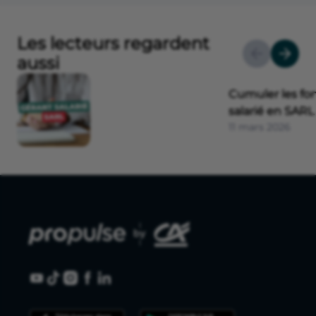
Les lecteurs regardent
aussi
Cumuler les fon
salarié en SARL
11 mars 2026