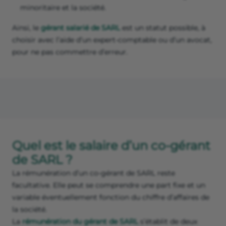
minoritaire et la société.
Ainsi, le
gérant salarié de SARL
est un statut possible, à
choisir avec l’aide d’un expert-comptable ou d’un avocat,
pour ne pas commettre d’erreur.
Quel est le salaire d’un co-gérant
de SARL ?
La rémunération d’un co-gérant de SARL reste
facultative. Elle peut se comprendre une part fixe et un
variable éventuellement fonction du chiffre d’affaires de
la société.
La
rémunération du gérant de SARL
s’établit de deux