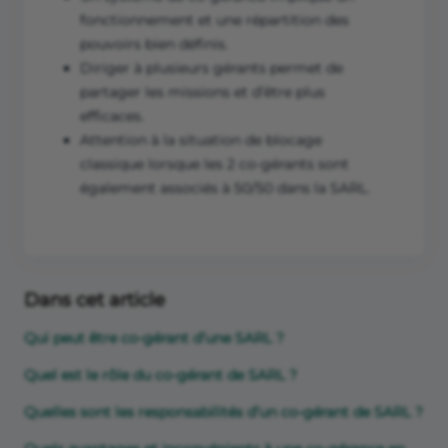
fonctionnement et une répartition des
pouvoirs bien définis.
Diriger à plusieurs gérants permet de
partager les missions et d’être plus
efficaces.
Attention à la situation de blocage
classique lorsque les 2 co-gérants sont
également associés à 50/50 dans la SARL.
Dans cet article
Qui peut être co-gérant d’une SARL ?
Quel est le rôle du co-gérant de SARL ?
Quelles sont les responsabilités d’un co-gérant de SARL ?