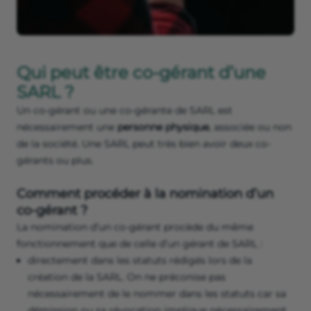
Qui peut être co-gérant d’une
SARL ?
Un co-gérant ou une co-gérante de SARL est
nécessairement une
personne physique
, associée ou non
de la société. Une SARL peut très bien avoir deux co-
gérants ou plus.
Comment procéder à la nomination d’un
co-gérant ?
La nomination d’un co-gérant procède du même
fonctionnement que de celle d’un gérant de SARL :
directement dans les statuts rédigés lors de la
création de la SARL. On ne préconise pas
nécessairement de le nommer dans les statuts car sa
démission ou sa révocation implique nécessairement