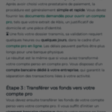
Après avoir choisi votre prestataire de paiement, la
procédure est généralement
simple et rapide
. Vous devez
fournir les
documents demandés pour ouvrir un compte
pro
, tels que votre extrait de Kbis, un justificatif de
domicile et une pièce d’identité.
⌛
Une fois votre dossier transmis, sa validation requiert
quelques heures ou
quelques jours
, dans le cadre d’un
compte pro en ligne
. Les délais peuvent parfois être plus
longs pour une banque physique.
Le résultat est le même que si vous aviez transformé
votre compte perso en compte pro. Vous disposez d’un
compte bancaire dédié à votre entreprise
, qui garantit la
séparation des transactions liées à votre activité.
Étape 3 : Transférer vos fonds vers votre
compte pro
Vous devez ensuite transférer les fonds de votre compte
perso vers votre compte pro. Il vous suffit d’initier un