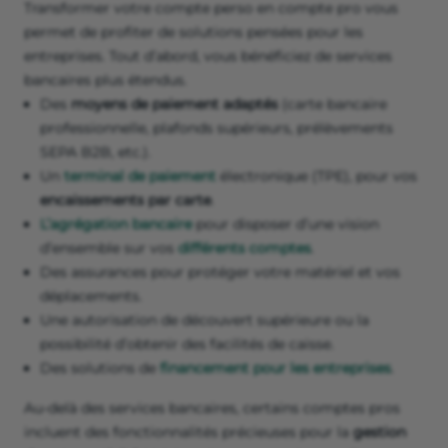
Transformer votre compte perso en compte pro vous
permet de profiter de solutions pensées pour les
entreprises. Tout d’abord, vous bénéficiez de services
bancaires plus étendus.
Des
moyens de paiement adaptés
(carte bancaire
professionnelle, plafonds supérieurs, prélèvements
SEPA B2B, etc.).
Un
terminal de paiement
électronique (TPE), pour vos
encaissements par carte
.
L’agrégation bancaire
pour disposer d’une vision
d’ensemble sur vos
différents comptes
.
Des assurances pour protéger votre matériel et vos
déplacements.
Une autorisation de découvert supérieure ou la
possibilité d’obtenir des facilités de caisse.
Des solutions de
financement pour les entreprises
.
Au-delà des services bancaires, certains comptes pros
incluent des fonctionnalités précieuses pour la
gestion