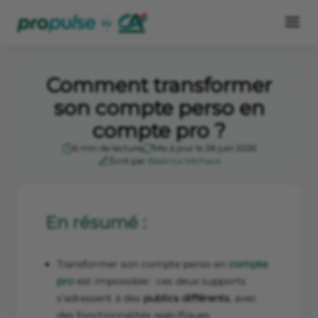
Comment transformer
son compte perso en
compte pro ?
6 min de lecture
Mis à jour le 28 juin 2026
Écrit par
Béatrice Michaux
En résumé :
Transformer son compte perso en
compte
pro
est impossible : ces deux supports
s’adressent à des
publics différents
, avec
des fonctionnalités spécifiques.