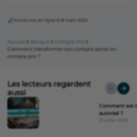
Article mis en ligne le 8 mars 2023
Accueil
Banque
Compte Pro
Comment transformer son compte perso en
compte pro ?
Les lecteurs regardent
aussi
Comment est ca
autorisé ?
31 juillet 2026