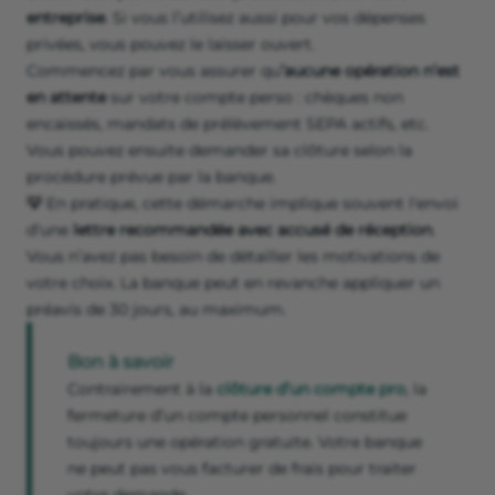
entreprise
. Si vous l’utilisez aussi pour vos dépenses
privées, vous pouvez le laisser ouvert.
Commencez par vous assurer qu
’aucune opération n’est
en attente
sur votre compte perso : chèques non
encaissés, mandats de prélèvement SEPA actifs, etc.
Vous pouvez ensuite demander sa clôture selon la
procédure prévue par la banque.
💡
En pratique, cette démarche implique souvent l'envoi
d'une
lettre recommandée avec accusé de réception
.
Vous n’avez pas besoin de détailler les motivations de
votre choix. La banque peut en revanche appliquer un
préavis de 30 jours, au maximum.
Bon à savoir
Contrairement à la
clôture d’un compte pro
, la
fermeture d’un compte personnel constitue
toujours une opération gratuite. Votre banque
ne peut pas vous facturer de frais pour traiter