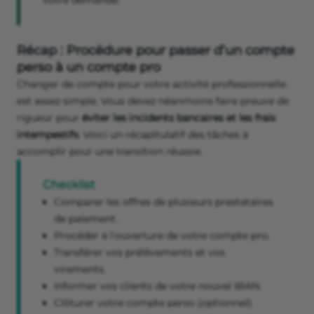
votre demande.
Récap : Procédure pour passer d’un compte
perso à un compte pro
Changer de compte pour votre activité professionnelle
est assez simple. Vous devez néanmoins faire preuve de
rigueur pour
éviter les incidents bancaires et les frais
intempestifs
. Voici un récapitulatif des tâches à
accomplir pour une transition réussie.
Checklist
Comparer les offres de plusieurs prestataires
de paiement.
Procéder à l'ouverture de votre compte pro.
Transférer vos prélèvements et vos
virements.
Informer vos clients de votre nouvel IBAN.
Clôturer votre compte perso (optionnel).