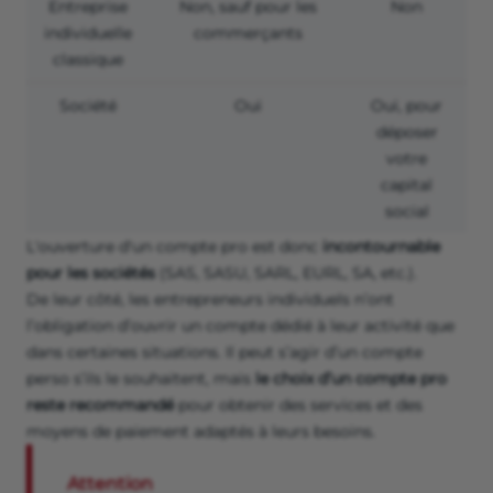
Entreprise
Non, sauf pour les
Non
individuelle
commerçants
classique
Société
Oui
Oui, pour
déposer
votre
capital
social
L'ouverture d'un compte pro est donc
incontournable
pour les sociétés
(SAS, SASU, SARL, EURL, SA, etc.).
De leur côté, les entrepreneurs individuels n’ont
l’obligation d’ouvrir un compte dédié à leur activité que
dans certaines situations. Il peut s’agir d’un compte
perso s’ils le souhaitent, mais
le choix d’un compte pro
reste recommandé
pour obtenir des services et des
moyens de paiement adaptés à leurs besoins.
Attention