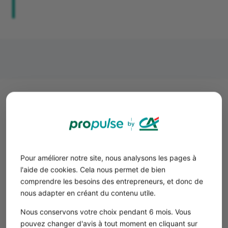
Pourquoi passer d’un compte
perso à un compte pro ?
Plusieurs motivations peuvent vous pousser à
transformer votre compte perso en compte pro
. Ce
Pour améliorer notre site, nous analysons les pages à
choix peut résulter d’une contrainte légale ou d’une
l'aide de cookies. Cela nous permet de bien
volonté d’optimiser la gestion de votre activité.
comprendre les besoins des entrepreneurs, et donc de
nous adapter en créant du contenu utile.
Quand le compte pro est obligatoire
Tout d’abord, sachez que la loi fixe certaines règles aux
Nous conservons votre choix pendant 6 mois. Vous
entrepreneurs en ce qui concerne leur compte bancaire.
pouvez changer d'avis à tout moment en cliquant sur