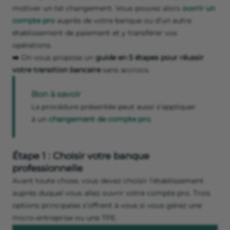
motiver un tel changement. Vous pouvez alors
ouvrir un
compte pro
auprès de votre banque ou d’un autre
établissement de paiement et y transférer vos
opérations.
➡️
On vous propose un
guide en 5 étapes pour réussir
votre transition bancaire
sans accrocs.
Bon à savoir
La procédure présentée peut aussi s’appliquer
à un
changement de compte pro
.
Étape 1 : Choisir votre banque
professionnelle
Avant toute chose, vous devez choisir l’établissement
auprès duquel vous allez ouvrir votre compte pro. Trois
options principales s’offrent à vous si vous gérez une
micro-entreprise ou une TPE.