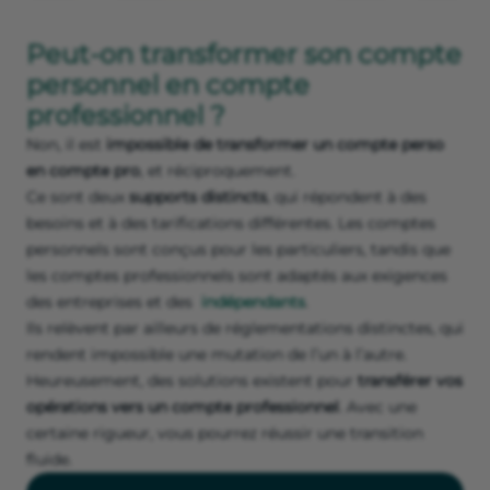
Peut-on transformer son compte
personnel en compte
professionnel ?
Non, il est
impossible de transformer un compte perso
en compte pro
, et réciproquement.
Ce sont deux
supports distincts
, qui répondent à des
besoins et à des tarifications différentes. Les comptes
personnels sont conçus pour les particuliers, tandis que
les comptes professionnels sont adaptés aux exigences
des entreprises et des
indépendants
.
Ils relèvent par ailleurs de réglementations distinctes, qui
rendent impossible une mutation de l’un à l’autre.
Heureusement, des solutions existent pour
transférer vos
opérations vers un compte professionnel
. Avec une
certaine rigueur, vous pourrez réussir une transition
fluide.