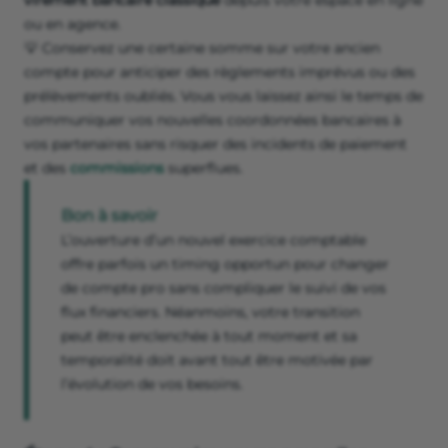
virement bancaire classique
depuis votre espace en ligne
ou en agence.
💡 Conservez une certaine somme sur votre ancien
compte pour anticiper des règlements imprévus ou des
prélèvements oubliés. Vous vous laissez ainsi le temps de
communiquer vos nouvelles coordonnées bancaires à
vos partenaires sans risquer des incidents de paiement
et des
commissions
superflues.
Bon à savoir
L’ouverture d’un nouvel exercice comptable
offre parfois un timing opportun pour changer
de compte pro sans compliquer le suivi de vos
flux financiers. Néanmoins, votre transition
peut être enclenchée à tout moment et sa
temporalité doit avant tout être motivée par
l’évolution de vos besoins.