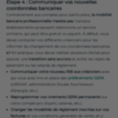
Étape 4 : Communiquer vos nouvelles
coordonnées bancaires
Contrairement aux comptes pour particuliers,
la mobilité
bancaire professionnelle n’existe pas
. Certains
établissements proposent néanmoins un service
similaire, qui peut être gratuit ou payant. À défaut, vous
devez contacter vos différents créanciers pour les
informer du changement de vos coordonnées bancaires.
👉
En pratique, vous devez réaliser plusieurs tâches pour
assurer une
transition sans accrocs
et éviter les rejets de
paiement ou les retards de règlement.
Communiquer votre nouveau RIB aux créanciers
avec
qui vous avez mis en place des
prélèvements SEPA
(URSSAF, administration fiscale, fournisseurs
d’énergie, etc.).
Reprogrammer vos virements SEPA permanents
sur
votre compte pro (loyers, salaires, etc.).
Changer les modalités de règlement inscrites sur vos
factures
et vos conditions générales de vente, en y