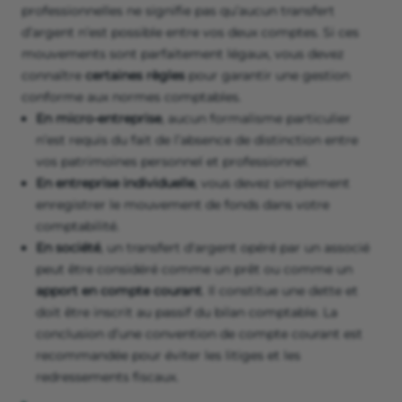
professionnelles ne signifie pas qu’aucun transfert
d’argent n’est possible entre vos deux comptes. Si ces
mouvements sont parfaitement légaux, vous devez
connaître
certaines règles
pour garantir une gestion
conforme aux normes comptables.
En micro-entreprise
, aucun formalisme particulier
n’est requis du fait de l’absence de distinction entre
vos patrimoines personnel et professionnel.
En entreprise individuelle
, vous devez simplement
enregistrer le mouvement de fonds dans votre
comptabilité.
En société
, un transfert d'argent opéré par un associé
peut être considéré comme un prêt ou comme un
apport en compte courant
. Il constitue une dette et
doit être inscrit au passif du bilan comptable. La
conclusion d’une convention de compte courant est
recommandée pour éviter les litiges et les
redressements fiscaux.