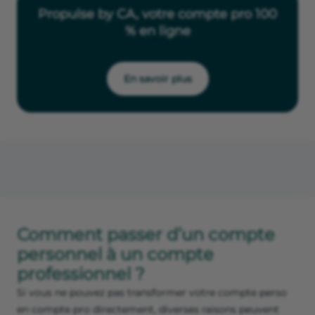
Propulse by CA, votre compte pro 100
% en ligne
En savoir plus
Comment passer d’un compte
personnel à un compte
professionnel ?
Si vous ne pouvez pas transformer votre compte perso
en compte pro directement, diverses raisons peuvent