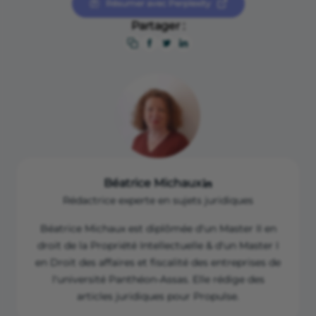
Résumer avec Perplexity
RTI000006219343/
permanents. Enfin, clôturez votre ancien
Légifrance "Article L613-10 du Code de la sécurité
Partager :
compte après vous être assuré qu’aucune
sociale – Obligation de compte dédié à l’activité
transaction n’est en attente.
professionnelle des micro-entrepreneurs",
https://www.legifrance.gouv.fr/codes/article_lc/LEGIA
RTI000006219343/
Légifrance "Article R22-10-6 du Code de commerce –
Modalités de dépôt du capital social d’une société",
https://www.legifrance.gouv.fr/codes/article_lc/LEGIA
RTI00004292224
Béatrice Michaux
Rédactrice experte en sujets juridiques
Béatrice Michaux est diplômée d'un Master II en
droit de la Propriété Intellectuelle & d'un Master I
en Droit des affaires et fiscalité des entreprises de
l'université Panthéon-Assas. Elle rédige des
articles juridiques pour Propulse.