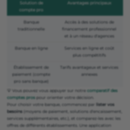
Solution de
Avantages principaux
compte pro
Banque
Accès à des solutions de
traditionnelle
financement professionnel
et à un réseau d'agences
Banque en ligne
Services en ligne et coût
plus compétitifs
Établissement de
Tarifs avantageux et services
paiement (compte
annexes
pro sans banque)
💡 Vous pouvez vous appuyer sur notre
comparatif des
comptes pros
pour orienter votre décision.
Pour choisir votre banque, commencez par
lister vos
besoins
(moyens de paiement, solutions d'encaissement,
services supplémentaires, etc.), et comparez-les avec les
offres de différents établissements. Une application