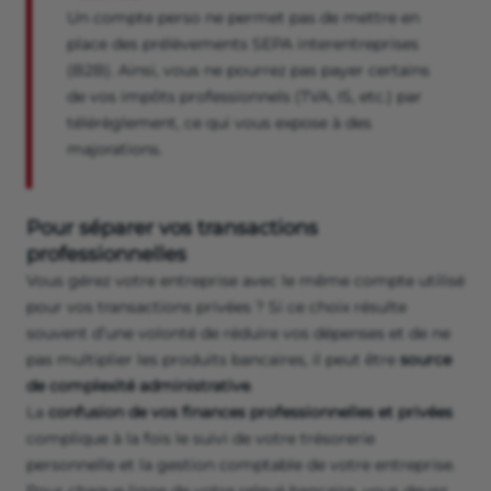
Un compte perso ne permet pas de mettre en
place des prélèvements SEPA interentreprises
(B2B). Ainsi, vous ne pourrez pas payer certains
de vos impôts professionnels (TVA, IS, etc.) par
télérèglement, ce qui vous expose à des
majorations.
Pour séparer vos transactions
professionnelles
Vous gérez votre entreprise avec le même compte utilisé
pour vos transactions privées ? Si ce choix résulte
souvent d’une volonté de réduire vos dépenses et de ne
pas multiplier les produits bancaires, il peut être
source
de complexité administrative
.
La
confusion de vos finances professionnelles et privées
complique à la fois le suivi de votre trésorerie
personnelle et la gestion comptable de votre entreprise.