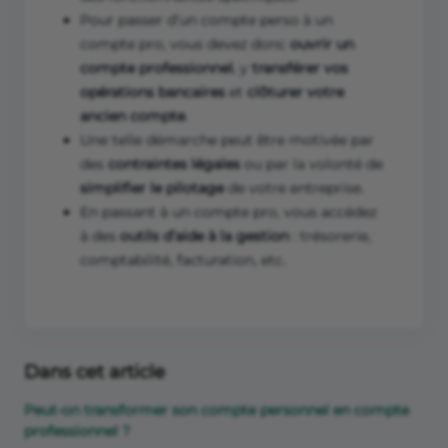
Pour passer d’un compte perso à un
compte pro, vous devez donc
ouvrir un
compte professionnel
, y
transférer vos
opérations bancaires
et
clôturer votre
ancien compte
.
Une telle démarche peut être motivée par
des
contraintes légales
ou par la volonté de
simplifier le pilotage
de votre entreprise.
En passant à un compte pro, vous accédez
à des
outils d’aide à la gestion
: trésorerie,
comptabilité, facturation, etc.
Dans cet article
Peut-on transformer son compte personnel en compte
professionnel ?