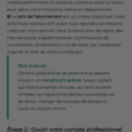
mobile performante et intuitive constitue aussi un atout
pour gérer votre trésorerie même en déplacement.
💵
Le
prix de l’abonnement
est un critère important, mais
la formule retenue doit avant tout répondre aux besoins
créés par votre activité. Vous éviterez ainsi de régler des
frais bancaires supplémentaires (commissions de
mouvement, d’intervention ou de rejet), qui viendraient
majorer le coût de votre compte pro.
Bon à savoir
Certains prestataires de paiement proposent
d’ouvrir un
compte pro gratuit
. Soyez vigilant
aux fonctionnalités incluses, qui sont souvent
limitées. Le risque d’une décision précipitée est
de devoir changer de nouveau de banque à
court ou moyen terme.
Étape 2 : Ouvrir votre compte professionnel