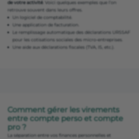
de votre activité
. Voici quelques exemples que l’on
retrouve souvent dans leurs offres.
Un logiciel de comptabilité.
Une application de facturation.
Le remplissage automatique des déclarations URSSAF
pour les cotisations sociales des micro-entreprises.
Une aide aux déclarations fiscales (TVA, IS, etc.).
Comment gérer les virements
entre compte perso et compte
pro ?
La séparation entre vos finances personnelles et