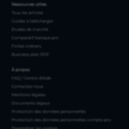
Ressources utiles
Tous les articles
Guides à télécharger
Études de marché
Comparatif banque pro
Fiches métiers
Business plan PDF
À propos
FAQ / Centre d'Aide
Contactez-nous
Mentions légales
Documents légaux
Protection des données personnelles
Protection des données personnelles compte pro
Paramétrer les cookies