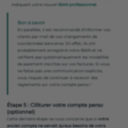
indiquant votre nouvel
IBAN professionnel
.
Bon à savoir
En parallèle, il est recommandé d’informer vos
clients par mail de vos changements de
coordonnées bancaires. En effet, ils ont
probablement enregistré votre IBAN et ne
vérifient pas systématiquement les modalités
de paiement inscrites sur vos factures. Si vous
ne faites pas une communication explicite,
vous risquez de continuer à recevoir des
règlements sur votre compte perso !
Étape 5 : Clôturer votre compte perso
(optionnel)
Cette dernière étape ne vous concerne que si
votre
ancien compte ne servait qu’aux besoins de votre