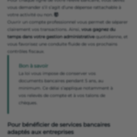
Pour chaque ligne de votre relevé bancaire, vous devez
vous demander s’il s’agit d’une dépense rattachable à
votre activité ou non.
🤯
Ouvrir un compte professionnel vous permet de séparer
clairement vos transactions. Ainsi,
vous gagnez du
temps dans votre gestion administrative
quotidienne, et
vous favorisez une conduite fluide de vos prochains
contrôles fiscaux.
Bon à savoir
La loi vous impose de conserver vos
documents bancaires pendant 5 ans, au
minimum. Ce délai s’applique notamment à
vos relevés de compte et à vos talons de
chèques.
Pour bénéficier de services bancaires
adaptés aux entreprises