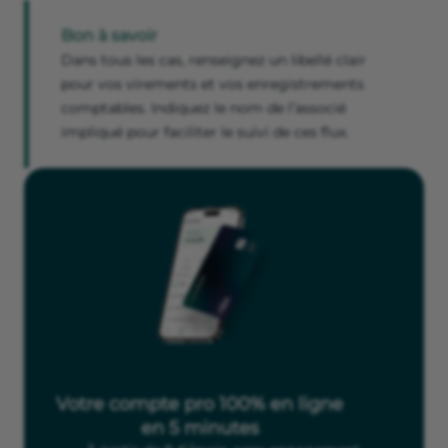
Bon à savoir
Dans tous les cas, renseignez un libellé clair
pour vos virements et vos enregistrements
comptables. Indiquez le nom de l’associé
impliqué pour faciliter le suivi de ces flux.
Votre compte pro 100% en ligne
en 5 minutes