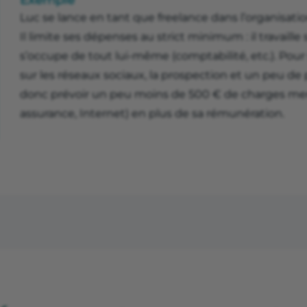
Exemple
Luc se lance en tant que freelance dans l’organisa
Il limite ses dépenses au strict minimum : il travaille
s’occupe de tout lui-même (comptabilité, etc.). Pour
sur les réseaux sociaux, la prospection et un peu de p
donc prévoir un peu moins de 500 € de charges mens
assurance, Internet) en plus de sa rémunération.