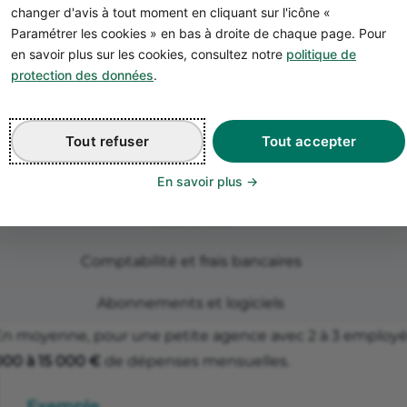
Dépenses
changer d'avis à tout moment en cliquant sur l'icône «
Paramétrer les cookies » en bas à droite de chaque page. Pour
Loyer du local (ou coworking)
en savoir plus sur les cookies, consultez notre
politique de
protection des données
.
Salaires et charges sociales (pour une personne)
Dépenses de communication et marketing
Tout refuser
Tout accepter
Internet et téléphone
En savoir plus
Assurances
Comptabilité et frais bancaires
Abonnements et logiciels
En moyenne, pour une petite agence avec 2 à 3 employés
000 à 15 000 €
de dépenses mensuelles.