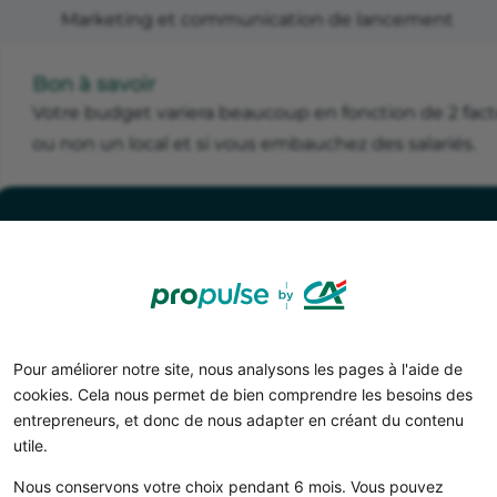
Marketing et communication de lancement
Bon à savoir
Votre budget variera beaucoup en fonction de 2 facte
ou non un local et si vous embauchez des salariés.
Réalisez votre business plan
gratuitement
Les charges d’une agence événementi
Pour améliorer notre site, nous analysons les pages à l'aide de
cookies. Cela nous permet de bien comprendre les besoins des
Après le lancement, il faut également prévoir des charge
entrepreneurs, et donc de nous adapter en créant du contenu
permettront de faire tourner votre agence d’événementi
utile.
Voici les principaux postes de dépenses.
Nous conservons votre choix pendant 6 mois. Vous pouvez