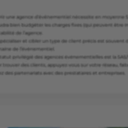
rir une agence d’événementiel nécessite en moyenne 5 
audra bien budgéter les charges fixes (qui peuvent être i
abilité de l’agence.
pécialiser et cibler un type de client précis est souvent
aine de l’événementiel.
statut privilégié des agences événementielles est la SAS
 trouver des clients, appuyez-vous sur votre réseau, fai
ez des partenariats avec des prestataires et entreprises.