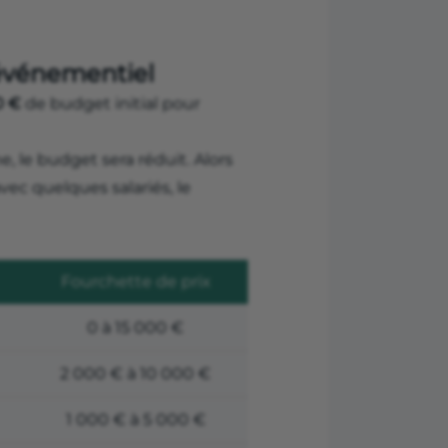
événementiel
0 €
de budget initial pour
, le budget sera réduit. Alors
vec quelques salariés, le
Fourchette de prix
0 à 15 000 €
2 000 € à 10 000 €
1 000 € à 5 000 €