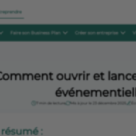
treprendre
Faire son Business Plan
Créer son entreprise
V
hanger
Créer et structurer
Se faire accompagner
Ressources pour commencer
Modèles
lécharger
Outil de business plan
Partenaires à la cré
Fiches métiers
Projet 
its pour vous aider à vous lancer
Créez votre business plan en ligne gratuitement
Consultez l'annuaire des 
Les démarches pour se lancer, des études d
Préparez v
accompagner dans votre 
marché et la réglementation sur plus de 20
Business 
Comment ouvrir et lanc
Études de marché à télécharger
secteurs d’activités
économiqu
ricole en région
100 modèles d'études de marché disponibles
Devenir entrepreneur
Exemple
es et adresses locales pour la
gratuitement
événementiell
prise dans votre région
Tous nos conseils pour débuter votre projet
Consultez
entrepreneurial en toute sérénité
rédigés p
scussion
7 min de lecture
Mis à jour le 23 décembre 2025
Éc
Exempl
 à l'entrepreneuriat pour
spirer et échanger
Téléchar
pour affin
 résumé :