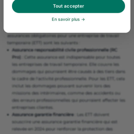
Tout accepter
soumises à des obligations légales spécifiques
concernant les assurances. Ces mesures assurent une
En savoir plus
protection tant pour l'agence elle-même que pour les
salariés temporaires qu'elle emploie. Les principales
assurances obligatoires pour une entreprise de travail
temporaire (ETT) sont les suivants :
Assurance responsabilité civile professionnelle (RC
Pro)
: Cette assurance est indispensable pour toutes
les entreprises de travail temporaire. Elle couvre les
dommages qui pourraient être causés à des tiers dans
le cadre de l'activité professionnelle. Pour les ETT, cela
inclut les dommages pouvant survenir lors des
missions des intérimaires, comme des accidents ou
des erreurs professionnelles qui pourraient affecter les
entreprises clientes.
Assurance garantie financière
: Les ETT doivent
souscrire une assurance garantie financière qui est
relevée en 2024 pour renforcer la protection des