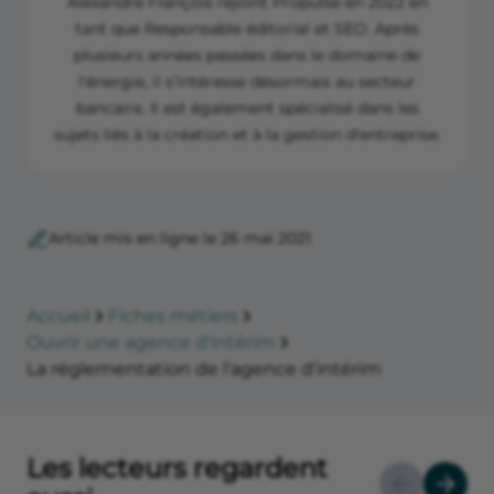
Alexandre François rejoint Propulse en 2022 en
tant que Responsable éditorial et SEO. Après
plusieurs années passées dans le domaine de
l'énergie, il s'intéresse désormais au secteur
bancaire. Il est également spécialisé dans les
sujets liés à la création et à la gestion d'entreprise.
Article mis en ligne le 26 mai 2021
Accueil
Fiches métiers
Ouvrir une agence d'intérim
La réglementation de l'agence d'intérim
Les lecteurs regardent