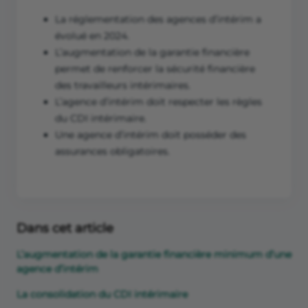
La réglementation des agences d’intérim a
évolué en 2024.
L’augmentation de la garantie financière
permet de renforcer la sécurité financière
des travailleurs intérimaires.
L’agence d’intérim doit respecter les règles
du CDI intérimaire.
Une agence d’intérim doit posséder des
assurances obligatoires.
Dans cet article
L’augmentation de la garantie financière minimum d’une
agence d’intérim
La consolidation du CDI intérimaire