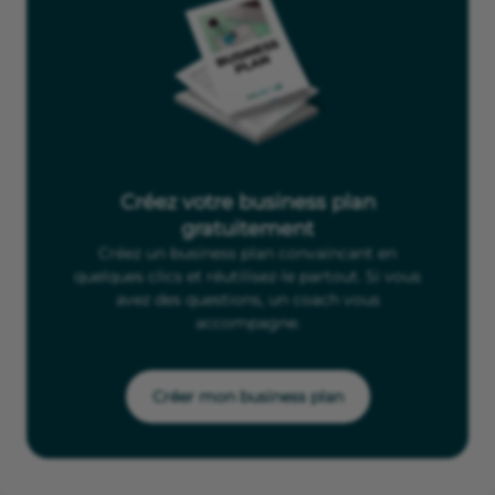
Créez votre business plan
gratuitement
Créez un business plan convaincant en
quelques clics et réutilisez-le partout. Si vous
avez des questions, un coach vous
accompagne.
Créer mon business plan