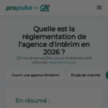
Quelle est la
réglementation de
l'agence d'intérim en
2026 ?
3 min de lecture
Mis à jour le 23 décembre 2025
Écrit par
Alexandre François
Ouvrir une agence d'intérim
Étude de marché
En résumé :