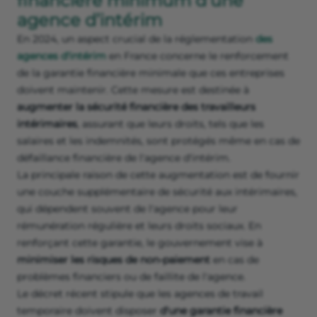
financière minimum d’une
agence d’intérim
En 2024, un aspect crucial de la réglementation
des
agences d'intérim
en France concerne le renforcement
de la garantie financière minimale que ces entreprises
doivent maintenir. Cette mesure est destinée à
augmenter la sécurité financière des travailleurs
intérimaires
, assurant que leurs droits, tels que les
salaires et les indemnités, sont protégés même en cas de
défaillance financière de l'agence d'intérim.
La principale raison de cette augmentation est de fournir
une couche supplémentaire de sécurité aux intérimaires,
qui dépendent souvent de l'agence pour leur
rémunération régulière et leurs droits sociaux. En
renforçant cette garantie, le gouvernement vise à
minimiser les risques de non-paiement
en cas de
problèmes financiers ou de faillite de l'agence.
Le décret récent stipule que les agences de travail
temporaire doivent disposer
d'une garantie financière