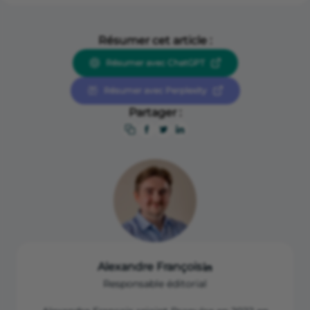
Résumer cet article :
Résumer avec ChatGPT
Résumer avec Perplexity
Partager :
Alexandre François
Responsable éditorial