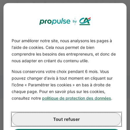
l'expérience dans divers secteurs ou entreprises sans les
inconvénients d'une précarité excessive.
Pour les agences d'intérim, la consolidation du CDI
intérimaire représente une opportunité de fidéliser leurs
employés et de renforcer leur réputation en tant
qu'employeurs responsables. Pour les entreprises
Pour améliorer notre site, nous analysons les pages à
utilisatrices, cela leur permet de disposer de travailleurs
l'aide de cookies. Cela nous permet de bien
qualifiés et fiables pour des missions temporaires, tout
comprendre les besoins des entrepreneurs, et donc de
en se conformant aux réglementations du travail.
nous adapter en créant du contenu utile.
Nous conservons votre choix pendant 6 mois. Vous
pouvez changer d'avis à tout moment en cliquant sur
l'icône « Paramétrer les cookies » en bas à droite de
chaque page. Pour en savoir plus sur les cookies,
consultez notre
politique de protection des données
.
Les assurances obligatoires pour
Tout refuser
les agences d'intérim
Les agences d'intérim, en tant qu'employeurs, sont