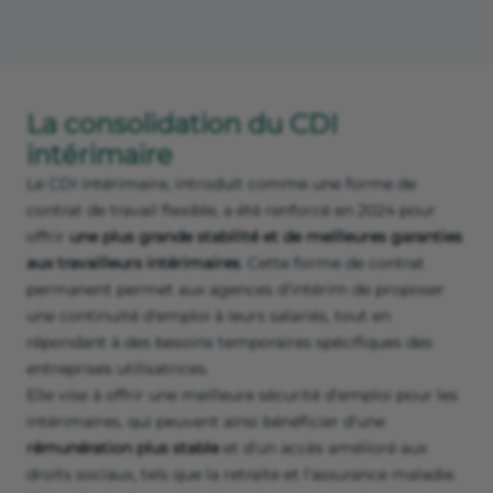
La consolidation du CDI
intérimaire
Le CDI intérimaire, introduit comme une forme de
contrat de travail flexible, a été renforcé en 2024 pour
offrir
une plus grande stabilité et de meilleures garanties
aux travailleurs intérimaires
. Cette forme de contrat
permanent permet aux agences d'intérim de proposer
une continuité d'emploi à leurs salariés, tout en
répondant à des besoins temporaires spécifiques des
entreprises utilisatrices.
Elle vise à offrir une meilleure sécurité d'emploi pour les
intérimaires, qui peuvent ainsi bénéficier d'une
rémunération plus stable
et d'un accès amélioré aux
droits sociaux, tels que la retraite et l'assurance maladie.