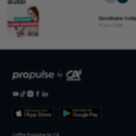
aussi
Secrétaire ind
17 juin 2026
L'offre Propulse by CA