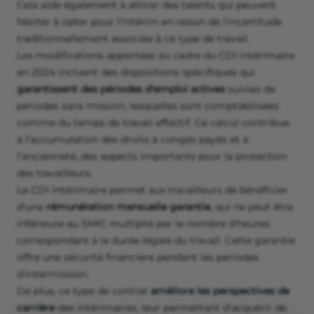
Cela aide également à attirer des talents qui peuvent
hésiter à opter pour l'intérim en raison de l'incertitude
traditionnellement associée à ce type de travail.
Les modifications apportées au cadre du CDI intérimaire
en 2024 incluent des dispositions spécifiques qui
garantissent des périodes d'emploi actives
suivies de
périodes sans mission, lesquelles sont comptabilisées
comme du temps de travail effectif. Ce calcul contribue
à l'accumulation des droits à congés payés et à
l'ancienneté, des aspects importants pour la protection
des travailleurs.
Le CDI intérimaire permet aux travailleurs de bénéficier
d'une
rémunération mensuelle garantie
, qui ne peut être
inférieure au SMIC multiplié par le nombre d'heures
correspondant à la durée légale du travail. Cette garantie
offre une sécurité financière pendant les périodes
d'intermission.
De plus, ce type de contrat
améliore les perspectives de
carrière
des intérimaires, leur permettant d'acquérir de