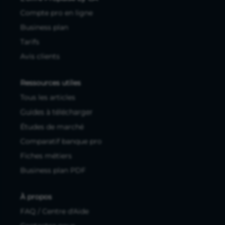
Compte pro en ligne
Business plan
Tarifs
Avis clients
Ressources utiles
Tous les articles
Guides à télécharger
Études de marché
Comparatif banque pro
Fiches métiers
Business plan PDF
À propos
FAQ / Centre d'Aide