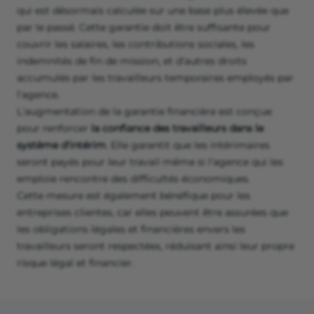
qui est désormais calculée sur une base plus élevée que
par le passé. Cette garantie doit être suffisante pour
couvrir les salaires, les contributions sociales, les
indemnités de fin de mission, et d'autres droits
accumulés par les travailleurs temporaires employés par
l'agence.
L'augmentation de la garantie financière est conçue
pour renforcer
la confiance des travailleurs dans le
système d'intérim
. Elle garantit que les intérimaires
seront payés pour leur travail même si l'agence qui les
emploie rencontre des difficultés économiques.
Cette mesure est également bénéfique pour les
entreprises clientes, car elles peuvent être assurées que
les obligations légales et financières envers les
travailleurs seront respectées, réduisant ainsi leur propre
risque légal et financier.