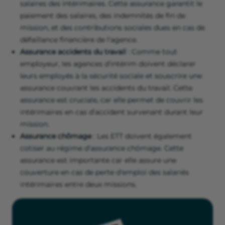
salaires des intérimaires. Cette assurance garantit le
paiement des salaires, des indemnités de fin de
mission, et des contributions sociales dues en cas de
défaillance financière de l'agence.
Assurance accidents du travail
: Comme tout
employeur, les agences d'intérim doivent déclarer
leurs employés à la sécurité sociale et souscrire une
assurance couvrant les accidents du travail. Cette
assurance est cruciale, car elle permet de couvrir les
intérimaires en cas d'accident survenant durant leur
mission.
Assurance chômage
: Les ETT doivent également
cotiser au régime d'assurance chômage. Cette
assurance est importante car elle assure une
couverture en cas de perte d'emploi des salariés
intérimaires entre deux missions.