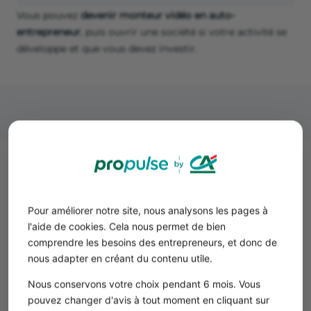
Vous pouvez
devenir monteur vidéo en auto-
entrepreneur
, puis ouvrir une société si votre activité se
développe et que vous devez investir.
Étape 3 : Les démarches pour
créer une entreprise de monteur
Pour améliorer notre site, nous analysons les pages à
vidéo
l'aide de cookies. Cela nous permet de bien
comprendre les besoins des entrepreneurs, et donc de
Devenir monteur vidéo en société
nous adapter en créant du contenu utile.
Voici les étapes pour
devenir monteur vidéo en société
:
Nous conservons votre choix pendant 6 mois. Vous
Choisir le statut juridique (SAS, SASU, SARL, EURL) et
pouvez changer d'avis à tout moment en cliquant sur
sa
raison sociale
.