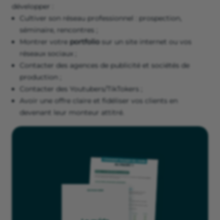
développer :
Cultiver son réseau professionnel : prospection,
séminaire, rencontres ;
Montrer votre
portfolio
sur un site internet ou vos
réseaux sociaux ;
Contacter des agences de publicité et sociétés de
production ;
Contacter des Youtubers/TikTokers ;
Avoir une offre claire et fidéliser vos clients en
devenant leur monteur attitré.