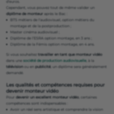
d’euros.
Cependant, vous pouvez tout de même valider un
diplôme de monteur
après le Bac :
BTS métiers de l'audiovisuel, option métiers du
montage et de la postproduction ;
Master cinéma audiovisuel ;
Diplôme de l’ESRA option montage, en 3 ans ;
Diplôme de la Fémis option montage, en 4 ans.
Si vous souhaitez
travailler en tant que monteur vidéo
dans une
société de production audiovisuelle
, à la
télévision
ou en
publicité
, un diplôme sera généralement
demandé.
Les qualités et compétences requises pour
devenir monteur vidéo
Pour
devenir un excellent monteur vidéo
, certaines
compétences sont indispensables :
Avoir un réel sens artistique et comprendre la vision