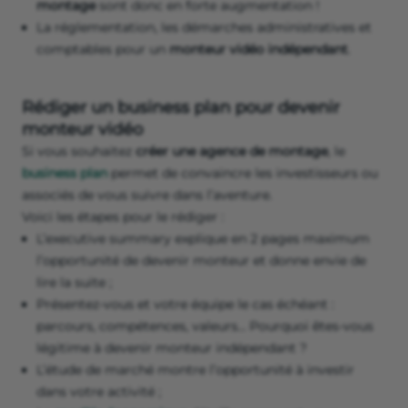
montage
sont donc en forte augmentation !
La réglementation, les démarches administratives et
comptables pour un
monteur vidéo indépendant
.
Rédiger un business plan pour devenir
monteur vidéo
Si vous souhaitez
créer une agence de montage
, le
business plan
permet de convaincre les investisseurs ou
associés de vous suivre dans l’aventure.
Voici les étapes pour le rédiger :
L’executive summary explique en 2 pages maximum
l’opportunité de devenir monteur et donne envie de
lire la suite ;
Présentez-vous et votre équipe le cas échéant :
parcours, compétences, valeurs… Pourquoi êtes-vous
légitime à devenir monteur indépendant ?
L’étude de marché montre l’opportunité à investir
dans votre activité ;