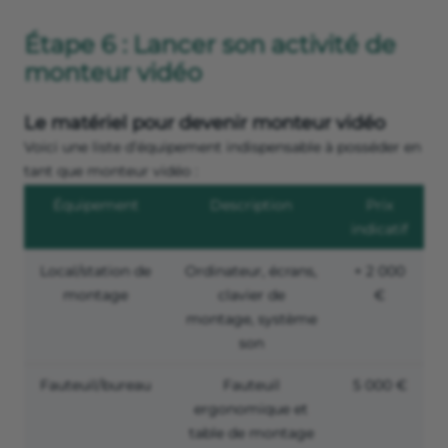
Étape 6 : Lancer son activité de
monteur vidéo
Le matériel pour devenir monteur vidéo
Voici une liste d’équipement indispensable à posséder en
tant que monteur vidéo :
Équipement
Description
Prix
indicatif
Local/station de
Ordinateur, écrans,
+ 2 000
montage
clavier de
€
montage, système
son
Fauteuil/bureau
Fauteuil
5 000 €
ergonomique et
table de montage