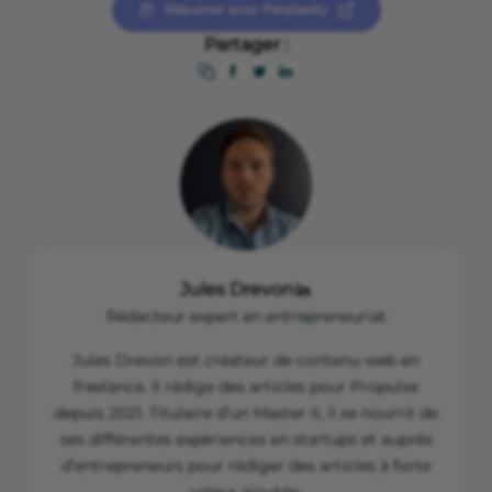
Résumer avec Perplexity
Partager :
Jules Drevon
Rédacteur expert en entrepreneuriat
Jules Drevon est créateur de contenu web en
freelance. Il rédige des articles pour Propulse
depuis 2021. Titulaire d’un Master II, il se nourrit de
ses différentes expériences en startups et auprès
d’entrepreneurs pour rédiger des articles à forte
valeur ajoutée.