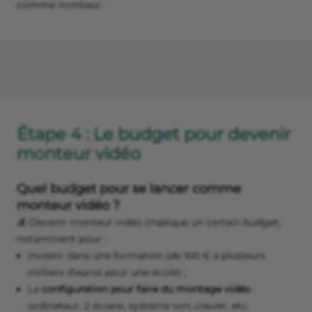
comme monteur.
Étape 4 : Le budget pour devenir
monteur vidéo
Quel budget pour se lancer comme
monteur vidéo ?
💰 Devenir monteur vidéo implique un certain budget,
notamment pour :
Investir dans une formation (de 100 € à plusieurs
milliers d’euros pour une école) ;
La
configuration pour faire du montage vidéo
:
ordinateur, 2 écrans, système son, clavier, etc.