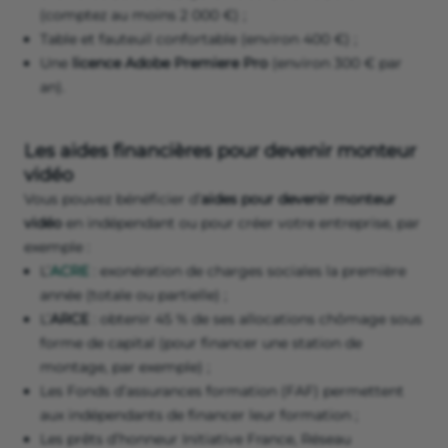
(comptez au moins 2 000 €) ;
Table et fauteuil confortable (environ 400 €) ;
Une
licence Adobe Premiere Pro
(environ 300 € par
an).
Les aides financières pour devenir monteur
vidéo
Vous pouvez bénéficier d’
aides pour devenir monteur
vidéo
en indépendant ou pour créer votre entreprise, par
exemple :
L’
ACRE
: exonération de charges sociales la première
année (totale ou partielle) ;
L’
ARCE
: obtenir 45 % de ses allocations chômage sous
forme de capital (pour financer une station de
montage, par exemple) ;
Les Fonds d’assurances formation (FAF) permettent
aux indépendants de financer leur formation ;
Les prêts d’honneur Initiative France, Réseau