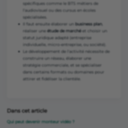
spécifiques comme le BTS métiers de
l'audiovisuel ou des cursus en écoles
spécialisées.
Il faut ensuite élaborer un
business plan
,
réaliser une
étude de marché
et choisir un
statut juridique adapté (entreprise
individuelle, micro-entreprise, ou société).
Le développement de l'activité nécessite de
construire un réseau, élaborer une
stratégie commerciale, et se spécialiser
dans certains formats ou domaines pour
attirer et fidéliser la clientèle.
Dans cet article
Qui peut devenir monteur vidéo ?