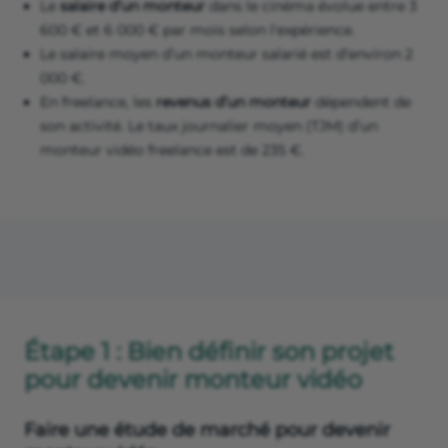
Le
salaire d’un monteur
dans le cinéma évolue entre 3
600 € et 6 000 € par mois selon l'expérience.
Le salaire moyen d’un monteur salarié est d’environ 2
000 €.
En freelance, les
revenus d’un monteur
dépendent de
son activité. Le taux journalier moyen (TJM) d’un
monteur vidéo freelance est de 235 €.
Étape 1 : Bien définir son projet
pour devenir monteur vidéo
Faire une étude de marché pour devenir