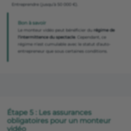
Entreprendre (jusqu’à 50 000 €).
Bon à savoir
Le monteur vidéo peut bénéficier du
régime de
l'intermittence du spectacle
. Cependant, ce
régime n’est cumulable avec le statut d'auto-
entrepreneur que sous certaines conditions.
Étape 5 : Les assurances
obligatoires pour un monteur
vidéo