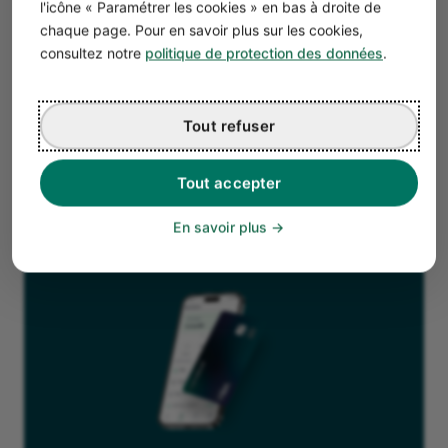
l'icône « Paramétrer les cookies » en bas à droite de
Rédiger les statuts
de la société (en ligne, vous-même
chaque page. Pour en savoir plus sur les cookies,
ou par un spécialiste).
consultez notre
politique de protection des données
.
Déposer votre
capital social
sur un
compte
professionnel en ligne
;
Publier un avis de constitution au Journal d’annonces
Tout refuser
légales (JAL) ;
Immatriculer la société sur le
guichet unique
pour
recevoir le numéro SIREN ;
Tout accepter
Se procurer les différents registres obligatoires
(comptable, registre unique, etc.).
En savoir plus