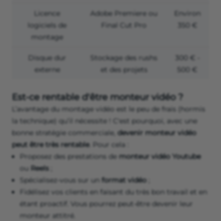
Licence
Adobe Premiere ou
Environ
logiciels de
Final Cut Pro
350 €
montage
Disque dur
Stockage des rushs
300 € -
externe
et des projets
500 €
Est-ce rentable d'être monteur vidéo ?
L’avantage du montage vidéo est le peu de frais (hormis
la technique) qu’il nécessite ! C'est pourquoi, avec une
bonne stratégie commerciale,
devenir monteur vidéo
peut être très rentable
. Pour cela :
Proposez des prestations de
monteur vidéo Youtube
ou
Reels
;
Spécialisez-vous sur un
format vidéo
;
Fidélisez vos clients en faisant du très bon travail et en
étant proactif. Vous pourrez peut-être devenir leur
monteur attitré.