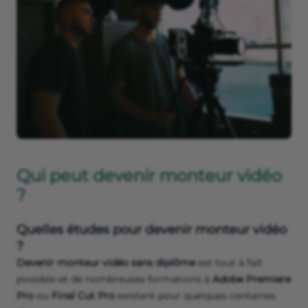
Qui peut devenir monteur vidéo
?
Quelles études pour devenir monteur vidéo
?
Devenir monteur vidéo sans diplôme
est tout à fait
possible et de nombreuses formations à
Adobe Premiere
Pro
ou
Final Cut Pro
existent pour quelques centaines