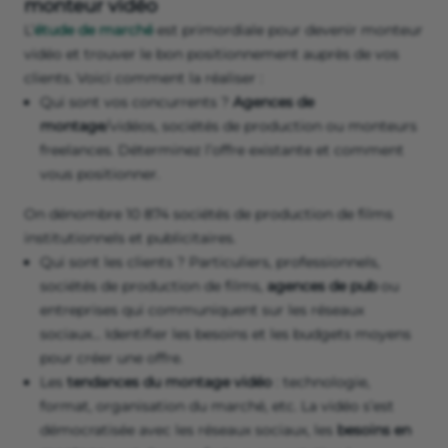
monteur vidéo
L’
étude de marché
est primordiale pour devenir monteur
vidéo et trouver le bon positionnement auprès de vos
clients. Voici comment la réaliser :
Qui sont vos concurrents ?
Agences de
montage
/vidéos, sociétés de production ou monteurs
freelances. Déterminez l’offre existante et comment
vous positionner.
On dénombre 10 874 sociétés de production de films
institutionnels et publicitaires.
Qui sont les clients ? Particuliers, professionnels,
sociétés de production de films,
agences de pub
ou
entreprises qui communiquent sur les réseaux
sociaux… Identifier les besoins et les budgets moyens
pour créer une offre.
Les
tendances du montage vidéo
: technologie,
format, organisation du marché, etc. La vidéo s’est
démocratisée avec les réseaux sociaux, les
besoins en