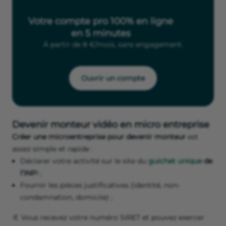
Votre compte pro 100% en ligne
en 5 minutes
À partir de 8 €/mois, sans engagement.
Ouvrir un compte
Devenir monteur vidéo en micro entreprise
Créer une microentreprise pour devenir monteur
est
assez simple et rapide :
Déclarer votre activité sur le site du
guichet unique
de
l’INP
I ;
Fournir les pièces justificatives (identité, non-
condamnation, domicile) ;
🤙 Vous recevez votre numéro SIRET et pouvez exercer