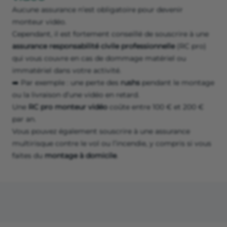
Aucune assurance n’est obligatoire pour devenir
monteur vidéo.
Cependant, il est fortement conseillé de souscrire à une
assurance responsabilité civile professionnelle
(RC pro)
qui vous couvre en cas de dommage matériel ou
immatériel dans votre activité.
➡️ Par exemple : une perte des
rushs
pendant le montage
ou la livraison d’une vidéo en retard.
Une
RC pro monteur vidéo
coûte entre 100 € et 200 €
par an.
Vous pouvez également souscrire à une assurance
multirisque contre le vol ou l’incendie, y compris si vous
faites du
montage à domicile
.