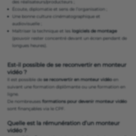
des réalisateurs/producteurs ;
Écoute, diplomatie et sens de l’organisation ;
Une bonne culture cinématographique et
audiovisuelle ;
Maîtriser la technique et les
logiciels de montage
(pouvoir rester concentré devant un écran pendant de
longues heures).
Est-il possible de se reconvertir en monteur
vidéo ?
Il est possible de
se reconvertir en monteur vidéo
en
suivant une formation diplômante ou une formation en
ligne.
De nombreuses
formations pour devenir monteur vidéo
sont finançables via le CPF.
Quelle est la rémunération d’un monteur
vidéo ?