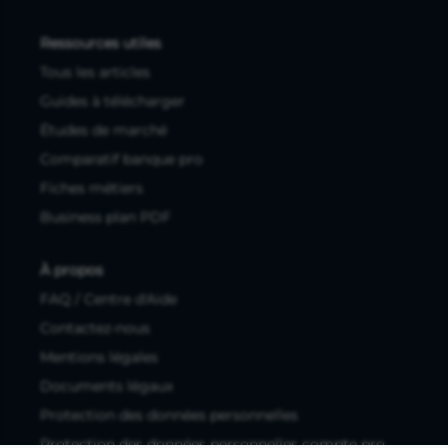
Ressources utiles
Tous les articles
Guides à télécharger
Études de marché
Comparatif banque pro
Fiches métiers
Business plan PDF
À propos
FAQ / Centre d'Aide
Contactez-nous
Mentions légales
Documents légaux
Protection des données personnelles
Protection des données personnelles compte pro