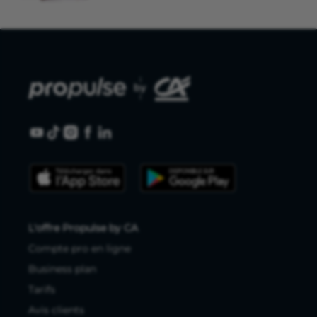
L'offre Propulse by CA
Compte pro en ligne
Business plan
Tarifs
Avis clients