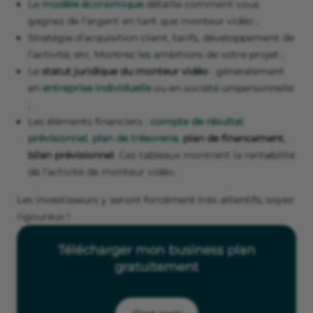
Le
modèle économique
détaille comment vous
gagnez de l’argent en tant que monteur vidéo ;
Stratégie d’acquisition client, tarifs, développement de
l’activité, etc. Montrez les ambitions de votre projet ;
Le
statut juridique du monteur vidéo
: généralement
en
entreprise individuelle
ou en société unipersonnelle
;
Les éléments financiers :
compte de résultat
prévisionnel
,
plan de trésorerie
,
plan de financement
,
bilan prévisionnel
. Ces tableaux montrent la rentabilité
de l’activité de monteur vidéo.
Les investisseurs y seront forcément très attentifs, soyez
rigoureux !
Télécharger mon business plan
gratuitement